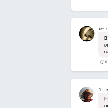
Татья
В
в
с
9
Людм
Н
п