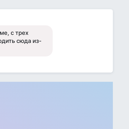
ме, с трех
одить сюда из-