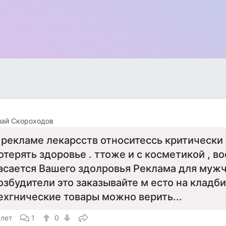
лай Скороходов
 рекламе лекарсств относитессь критически 
отерять здоровье . ттоже и с косметикой , в
асается Вашего здолровья Реклама для муж
озбудители это заказывайте м есто на кладби
ехгнические товары можно верить...
 лет
1
0