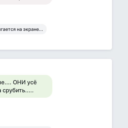
гается на экране...
не.... ОНИ усё
срубить.....