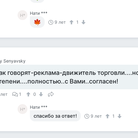
Нати ***
Н*
9 лет
1
y Senyavsky
ак говорят-реклама-движитель торговли....но
тепени....полностью..с Вами..согласен!
 лет
1
0
Нати ***
Н*
спасибо за ответ!
9 лет
1