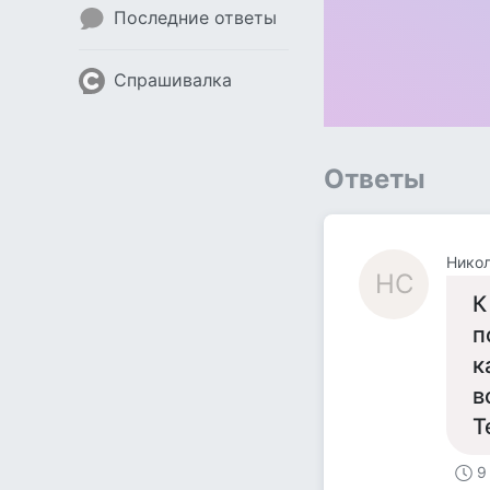
Последние ответы
Спрашивалка
Ответы
Нико
НС
К
п
к
в
Т
9