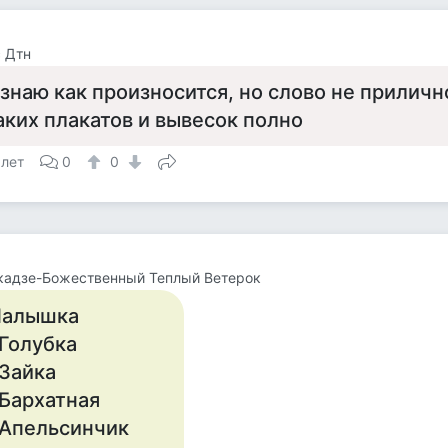
 Дтн
 знаю как произносится, но слово не приличн
аких плакатов и вывесок полно
 лет
0
0
кадзе-Божественный Теплый Ветерок
алышка
 Голyбка
 Зайка
 Бархатная
 Апельсинчик