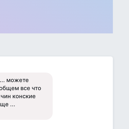
... можете
ообщем все что
ччин конские
ще ...