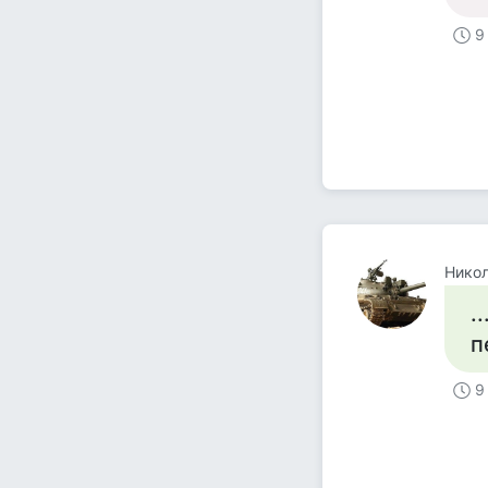
9
Никол
.
п
9