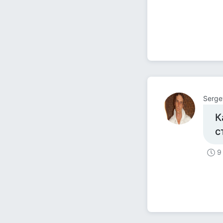
Serge
К
с
9