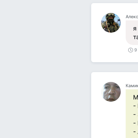
Алекс
я
т
9
Ками
М
-
-
-
-