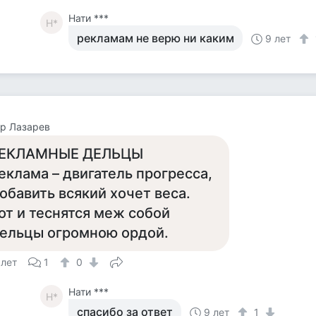
Нати ***
Н*
рекламам не верю ни каким
9 лет
р Лазарев
ЕКЛАМНЫЕ ДЕЛЬЦЫ
еклама – двигатель прогресса,
обавить всякий хочет веса.
от и теснятся меж собой
ельцы огромною ордой.
 лет
1
0
Нати ***
Н*
спасибо за ответ
9 лет
1