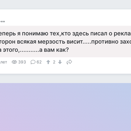
***
еперь я понимаю тех,кто здесь писал о рекла
торон всякая мерзость висит.....противно зах
а этого,...........а вам как?
 лет
393
62
2