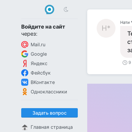
Нати 
Войдите на сайт
Н*
Т
через:
с
Mail.ru
з
Google
9
Яндекс
Фейсбук
ВКонтакте
Одноклассники
Задать вопрос
Главная страница