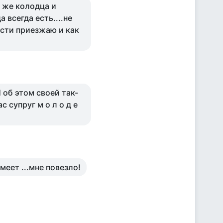
о же колодца и
 всегда есть....не
гости приезжаю и как
Я об этом своей так-
с супруг м о л о д е
меет ...мне повезло!