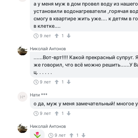
а у меня муж в дом провел воду из нашег
установили водонагреватели ,горячая вода
смогу в квартире жить уже.... к детям в 
в клетке....
9 лет
1
Николай Антонов
......Вот-врт!!!! Какой прекрасный супруг. 
же говорил, что всё можно решить......У Ва
ц. . . . . .
9 лет
1
Нати ***
Н*
о да, муж у меня замечательный! многое у
9 лет
1
Николай Антонов
9 лет
1