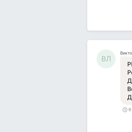
Викто
ВЛ
Р
Р
Д
В
Д
9