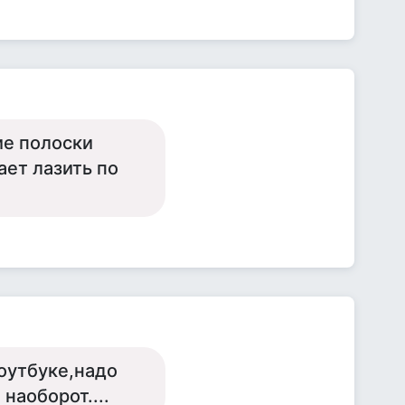
ие полоски
ает лазить по
ноутбуке,надо
наоборот....