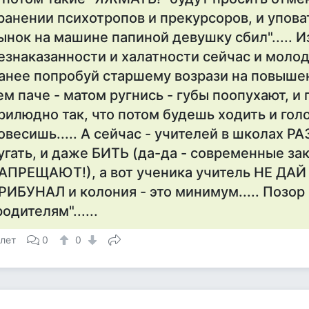
ранении психотропов и прекурсоров, и уповать
ынок на машине папиной девушку сбил"..... И
езнаказанности и халатности сейчас и молод
анее попробуй старшему возрази на повышен
ем паче - матом ругнись - губы поопухают, и
рилюдно так, что потом будешь ходить и гол
овесишь..... А сейчас - учителей в школах Р
угать, и даже БИТЬ (да-да - современные за
АПРЕЩАЮТ!), а вот ученика учитель НЕ ДАЙ 
РИБУНАЛ и колония - это минимум..... Позо
родителям"......
 лет
0
0