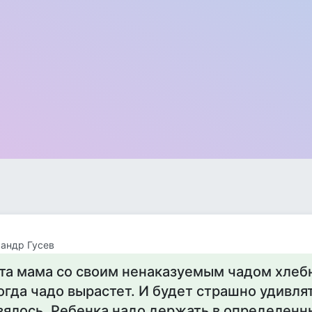
андр Гусев
та мама со своим ненаказуемым чадом хлеб
огда чадо вырастет. И будет страшно удивлят
зялось. Ребенка надо держать в определенн