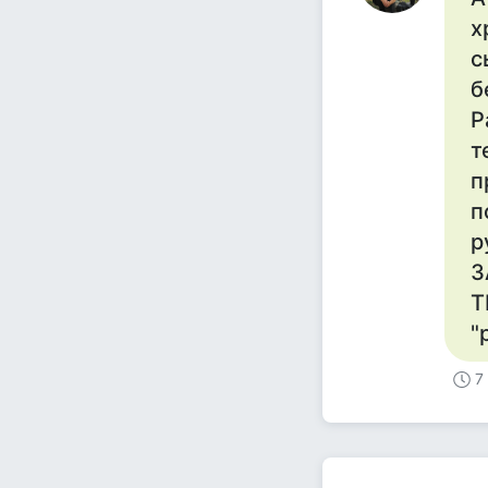
х
с
б
Р
т
п
п
р
З
Т
"
7