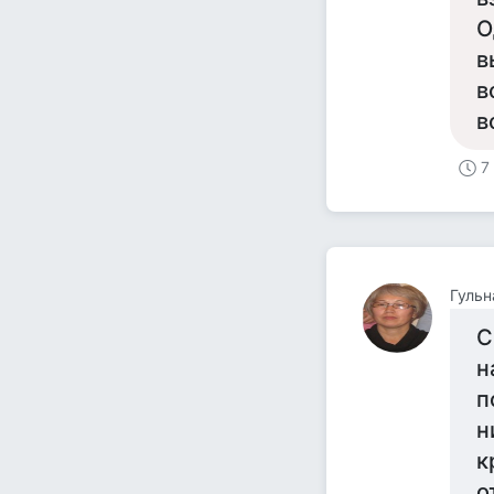
О
в
в
в
7
Гуль
С
н
п
н
к
о