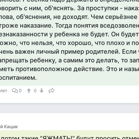
оворить с ним, об'яснять. За проступки - нак
лова, об'яснения, не доходят. Чем серьёзнее
троже наказание. Тогда понятия вседозволе
езнаказанности у ребенка не будет. Он будет
ожно, что нельзя, что хорошо, что плохо и по
чень важен личный пример родителей. Если 
апрещать ребенку, а самим это делать, то за
меть противоположное действие. Это и назы
оспитанием.
 лет
0
0
ей Кащик
 потом такие "ЯЖМАТЬ!" будут просить отмен