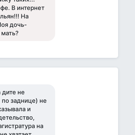
афе. В интернет
льян!!! На
Моя дочь-
 мать?
 дите не
 по заднице) не
казывала и
детельство,
агистратура на
не хватает,