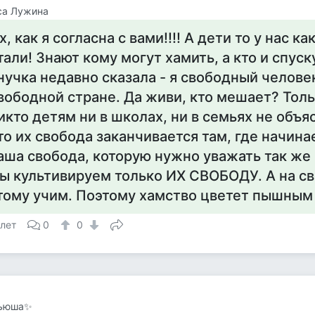
са Лужина
х, как я согласна с вами!!!! А дети то у нас к
тали! Знают кому могут хамить, а кто и спуск
нучка недавно сказала - я свободный челове
вободной стране. Да живи, кто мешает? Тол
икто детям ни в школах, ни в семьях не объя
то их свобода заканчивается там, где начина
аша свобода, которую нужно уважать так же к
ы культивируем только ИХ СВОБОДУ. А на св
тому учим. Поэтому хамство цветет пышным
 лет
0
0
ьюша✨