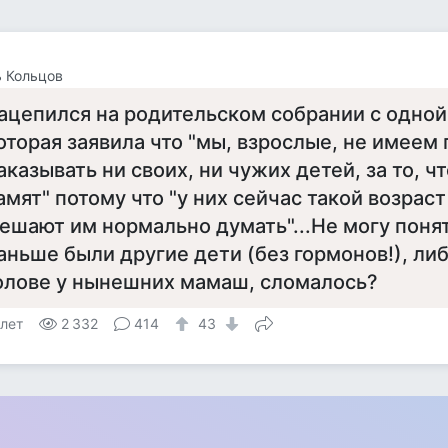
 Кольцов
ацепился на родительском собрании с одно
оторая заявила что "мы, взрослые, не имеем 
аказывать ни своих, ни чужих детей, за то, ч
амят" потому что "у них сейчас такой возрас
ешают им нормально думать"...Не могу понят
аньше были другие дети (без гормонов!), либ
олове у нынешних мамаш, сломалось?
 лет
2 332
414
43