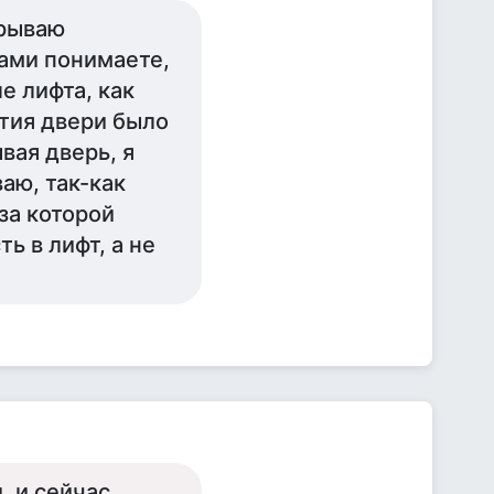
крываю
ами понимаете,
е лифта, как
тия двери было
вая дверь, я
аю, так-как
 за которой
ь в лифт, а не
. и сейчас