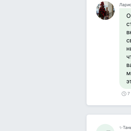
Лари
О
с
в
с
н
ч
в
м
э
7
✨Тан