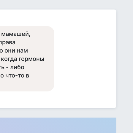
й мамашей,
права
то они нам
т когда гормоны
ь - либо
о что-то в