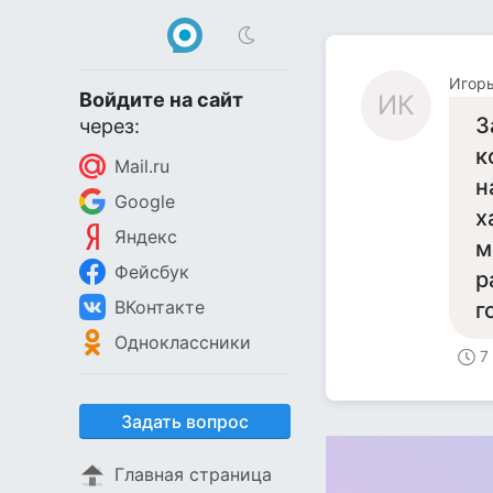
Игорь
Войдите на сайт
ИК
З
через:
к
Mail.ru
н
Google
х
Яндекс
м
Фейсбук
р
ВКонтакте
г
Одноклассники
7
Задать вопрос
Главная страница