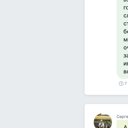
г
с
с
б
м
о
з
и
в
7
Серг
А