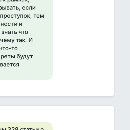
азывать, если
 проступок, тем
нности и
 знать что
чему так. И
что-то
преты будут
вается
ы 328 статьи о