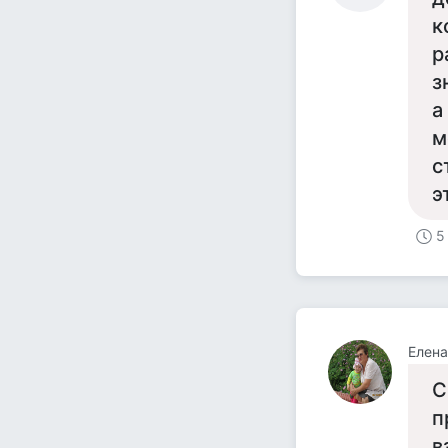
к
р
з
а
м
с
э
5
Елена
С
п
в