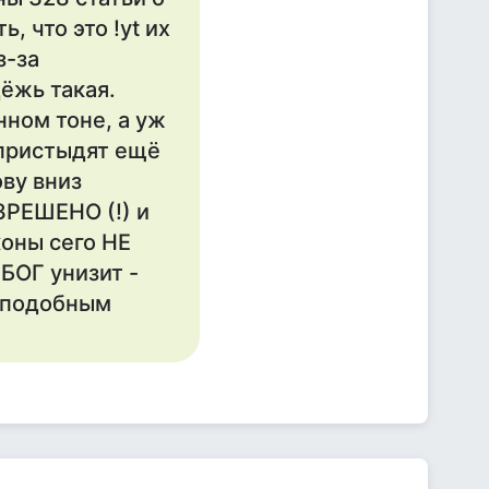
, что это !yt их
з-за
ёжь такая.
ном тоне, а уж
 пристыдят ещё
ову вниз
АЗРЕШЕНО (!) и
коны сего НЕ
БОГ унизит -
р подобным