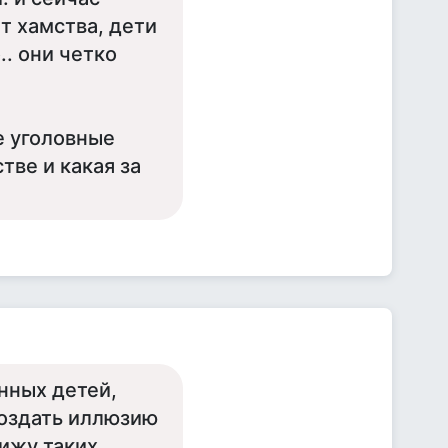
ет хамства, дети
.. они четко
е уголовные
тве и какая за
нных детей,
создать иллюзию
жу таких...