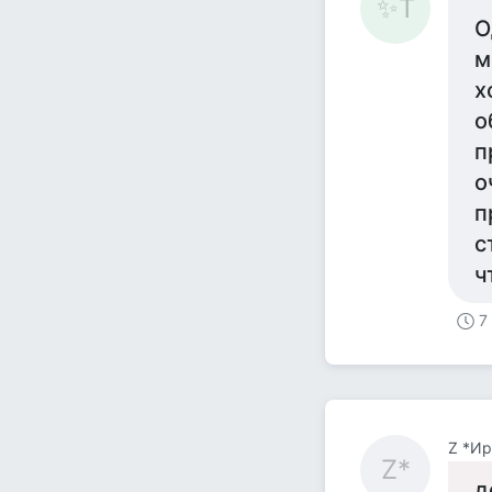
✨Т
О
м
х
о
п
о
п
с
ч
7
Z *Ир
Z*
д