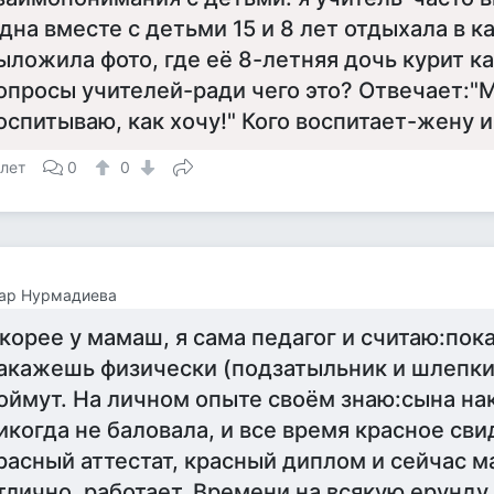
дна вместе с детьми 15 и 8 лет отдыхала в к
ыложила фото, где её 8-летняя дочь курит ка
опросы учителей-ради чего это? Отвечает:"
оспитываю, как хочу!" Кого воспитает-жену и
 лет
0
0
нар Нурмадиева
корее у мамаш, я сама педагог и считаю:пока
акажешь физически (подзатыльник и шлепки
оймут. На личном опыте своём знаю:сына на
икогда не баловала, и все время красное сви
расный аттестат, красный диплом и сейчас м
тлично, работает. Времени на всякую ерунду 