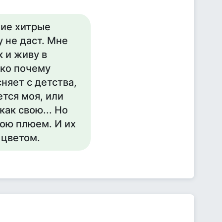
акие хитрые
у не даст. Мне
к и живу в
ько почему
сняет с детства,
ется моя, или
ак свою... Но
ою плюем. И их
 цветом.