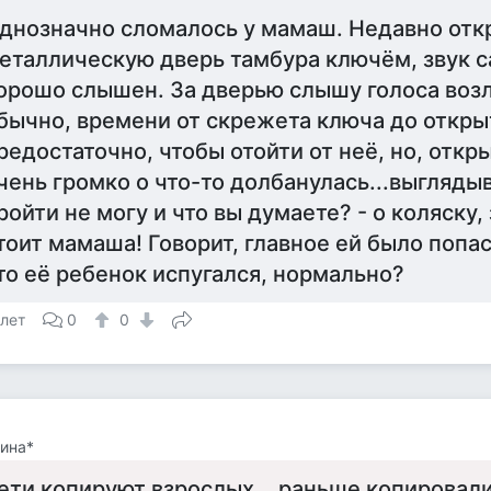
днозначно сломалось у мамаш. Недавно от
еталлическую дверь тамбура ключём, звук с
орошо слышен. За дверью слышу голоса возл
бычно, времени от скрежета ключа до откры
редостаточно, чтобы отойти от неё, но, откры
чень громко о что-то долбанулась...выглядыв
ройти не могу и что вы думаете? - о коляску,
тоит мамаша! Говорит, главное ей было попаст
то её ребенок испугался, нормально?
 лет
0
0
ина*
ети копируют взрослых .. раньше копировали