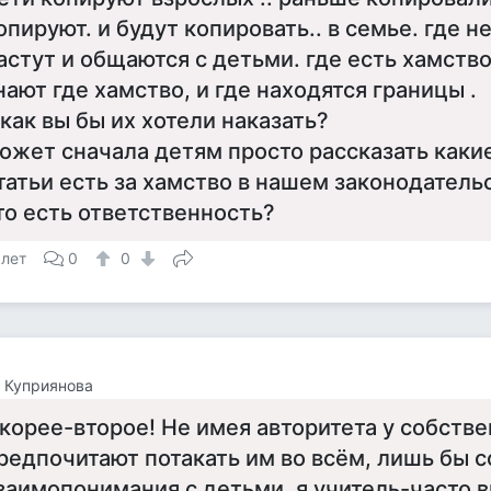
опируют. и будут копировать.. в семье. где н
астут и общаются с детьми. где есть хамство
нают где хамство, и где находятся границы .
 как вы бы их хотели наказать?
ожет сначала детям просто рассказать каки
татьи есть за хамство в нашем законодательс
то есть ответственность?
 лет
0
0
 Куприянова
корее-второе! Не имея авторитета у собстве
редпочитают потакать им во всём, лишь бы 
заимопонимания с детьми. я учитель-часто ви