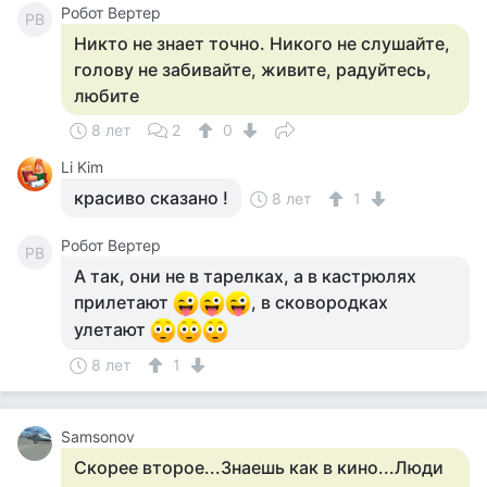
Робот Вертер
РВ
Никто не знает точно. Никого не слушайте,
голову не забивайте, живите, радуйтесь,
любите
8 лет
2
0
Li Kim
красиво сказано !
8 лет
1
Робот Вертер
РВ
А так, они не в тарелках, а в кастрюлях
прилетают
, в сковородках
улетают
8 лет
1
Samsonov
Скорее второе...Знаешь как в кино...Люди