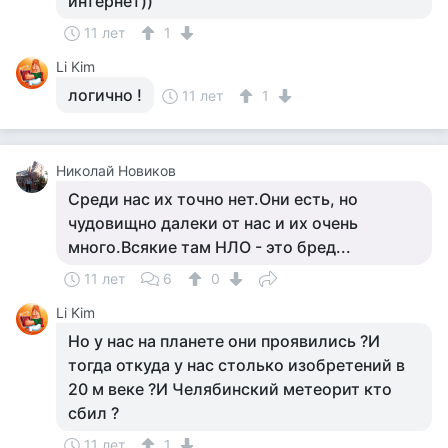
интернет))
11 лет
1
Li Kim
логично !
11 лет
1
Николай Новиков
Среди нас их точно нет.Они есть, но
чудовищно далеки от нас и их очень
много.Всякие там НЛО - это бред...
11 лет
6
0
Li Kim
Но у нас на планете они проявились ?И
тогда откуда у нас столько изобретений в
20 м веке ?И Челябинский метеорит кто
сбил ?
11 лет
1