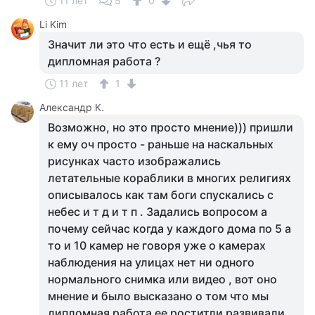
11 лет
5
0
Li Kim
Значит ли это что есть и ещё ,чья то
дипломная работа ?
11 лет
1
Александр К.
Возможно, но это просто мнение))) пришли
к ему оч просто - раньше на наскальных
рисунках часто изображались
летательные кораблики в многих религиях
описывалось как там боги спускались с
небес и т д и т п . Задались вопросом а
почему сейчас когда у каждого дома по 5 а
то и 10 камер не говоря уже о камерах
наблюдения на улицах нет ни одного
нормального снимка или видео , вот оно
мнение и было высказано о том что мы
дипломная работа ее роститли развивали