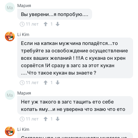
Мария
Ма
Вы уверени...я попробую....
11 лет
1
Li Kim
Если на капкан мужчина попадётся...то
требуйте за освобождение осуществление
всех ваших желаний ! !!!А с кукана он хрен
сорвётся !И сразу в загс за этот кукан
....Что такое кукан вы знаете ?
11 лет
1
Мария
Ма
Нет уж такого в загс тащить ето себе
копать яму...и не уверена что знаю что ето
11 лет
1
Li Kim