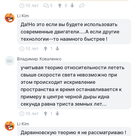
10 лет
5
0
Li Kim
Да!Но это если вы будете использовать
современные двигатели....А если другие
технологии--то наамного быстрее !
10 лет
1
Владимир Коваленко
ВК
учитывая теорию относительности лететь
свыше скорости света невозможно при
этом происходит искривление
пространства и время останавливается к
примеру в центре черной дыры идна
секунда равна триста земных лет...
10 лет
1
Li Kim
Дарвиновскую теорию я не рассматриваю !