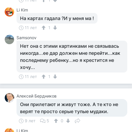
Li Kim
На картах гадала ?И у меня ма !
11 лет
1
Samsonov
Нет она с этими картинками не связывась
никогда...ее дар должен мне перейти...как
последнему ребенку...но я крестится не
хочу...
11 лет
1
Алексей Бердников
Они прилетают и живут тоже. А те кто не
верят те просто серые тупые мудаки.
9 лет
5
0
Li Kim