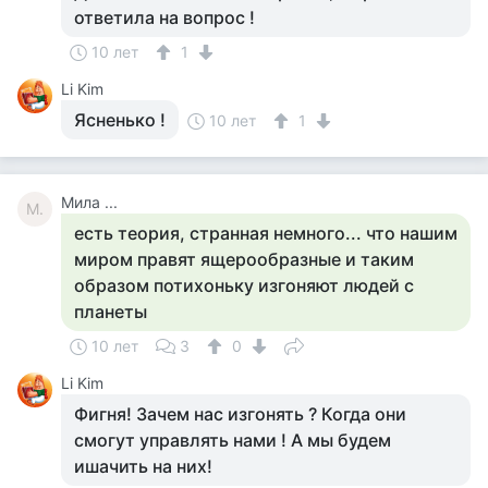
ответила на вопрос !
10 лет
1
Li Kim
Ясненько !
10 лет
1
Мила ...
М.
есть теория, странная немного... что нашим
миром правят ящерообразные и таким
образом потихоньку изгоняют людей с
планеты
10 лет
3
0
Li Kim
Фигня! Зачем нас изгонять ? Когда они
смогут управлять нами ! А мы будем
ишачить на них!