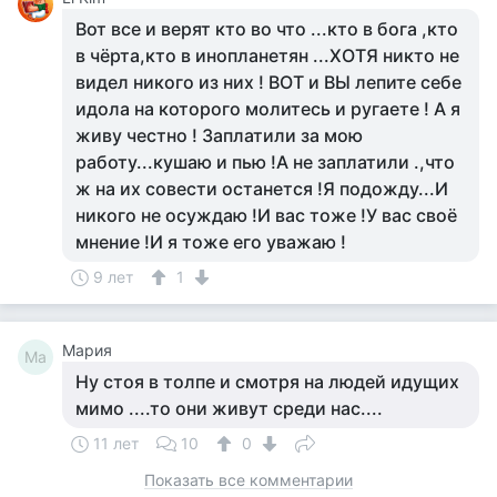
Вот все и верят кто во что ...кто в бога ,кто
в чёрта,кто в инопланетян ...ХОТЯ никто не
видел никого из них ! ВОТ и ВЫ лепите себе
идола на которого молитесь и ругаете ! А я
живу честно ! Заплатили за мою
работу...кушаю и пью !А не заплатили .,что
ж на их совести останется !Я подожду...И
никого не осуждаю !И вас тоже !У вас своё
мнение !И я тоже его уважаю !
9 лет
1
Мария
Ма
Ну стоя в толпе и смотря на людей идущих
мимо ....то они живут среди нас....
11 лет
10
0
Показать все комментарии