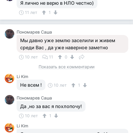
Я лично не верю в НЛО честно)
11 лет
1
Пономарев Саша
Мы давно уже землю заселили и живем
среди Вас , да уже наверное заметно
10 лет
11
0
Показать все комментарии
Li Kim
Не всем !
10 лет
1
Пономарев Саша
Да ,но за вас я похлопочу!
10 лет
1
Li Kim