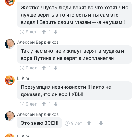
Жёстко !Пусть люди верят во что хотят ! Но
лучше верить в то что есть и ты сам это
видел ! Верить своим глазам ---а не ушам !
9 лет
1
Алексей Бердников
Так у нас многие и живут верят в мудака и
вора Путина и не верят в инопланетян
9 лет
1
Li Kim
Презумпция невиновности !Никто не
доказал,что он вор ! УВЫ!
9 лет
1
Алексей Бердников
Это знаю ВСЕ!!!
9 лет
1
Li Kim