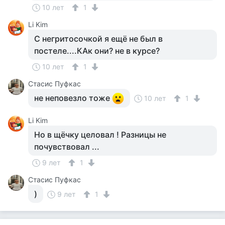
10 лет
1
Li Kim
С негритосочкой я ещё не был в
постеле....КАк они? не в курсе?
10 лет
1
Стасис Пуфкас
не неповезло тоже
10 лет
1
Li Kim
Но в щёчку целовал ! Разницы не
почувствовал ...
9 лет
1
Стасис Пуфкас
)
9 лет
1