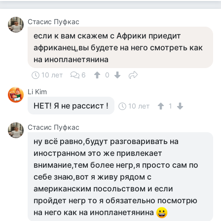
Стасис Пуфкас
если к вам скажем с Африки приедит
африканец,вы будете на него смотреть как
на инопланетянина
10 лет
6
0
Li Kim
НЕТ! Я не рассист !
10 лет
1
Стасис Пуфкас
ну всё равно,будут разговаривать на
иностранном это же привлекает
внимание,тем более негр,я просто сам по
себе знаю,вот я живу рядом с
американским посольством и если
пройдет негр то я обязательно посмотрю
на него как на инопланетянина