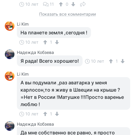
10 лет
11
0
Показать все комментарии
Li Kim
На планете земля ,сегодня !
10 лет
1
Надежда Кобзева
Я рада! Всего хорошего!
10 лет
1
Li Kim
А вы подумали ,раз аватарка у меня
карлосон,то я живу в Швеции на крыше ?
=Нет в России !Матушке !!!Просто варенье
люблю !
10 лет
1
Надежда Кобзева
Да мне собственно все равно, я просто