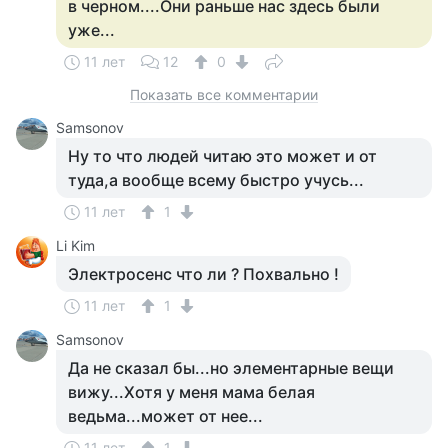
в черном....Они раньше нас здесь были
уже...
11 лет
12
0
Показать все комментарии
Samsonov
Ну то что людей читаю это может и от
туда,а вообще всему быстро учусь...
11 лет
1
Li Kim
Электросенс что ли ? Похвально !
11 лет
1
Samsonov
Да не сказал бы...но элементарные вещи
вижу...Хотя у меня мама белая
ведьма...может от нее...
11 лет
1