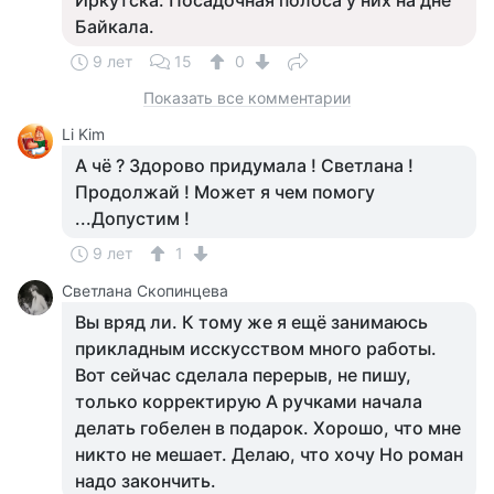
Иркутска. Посадочная полоса у них на дне
Байкала.
9 лет
15
0
Показать все комментарии
Li Kim
А чё ? Здорово придумала ! Светлана !
Продолжай ! Может я чем помогу
...Допустим !
9 лет
1
Светлана Скопинцева
Вы вряд ли. К тому же я ещё занимаюсь
прикладным исскусством много работы.
Вот сейчас сделала перерыв, не пишу,
только корректирую А ручками начала
делать гобелен в подарок. Хорошо, что мне
никто не мешает. Делаю, что хочу Но роман
надо закончить.