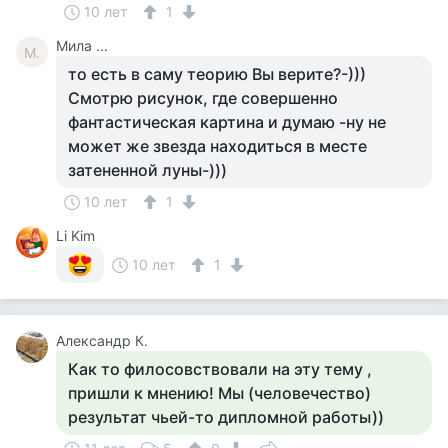
10 лет
1
Мила ...
М.
то есть в саму теорию Вы верите?-)))
Смотрю рисунок, где совершенно
фантастическая картина и думаю -ну не
может же звезда находиться в месте
затененной луны-)))
10 лет
1
Li Kim
10 лет
1
Александр К.
Как то филосовствовали на эту тему ,
пришли к мнению! Мы (человечество)
результат чьей-то дипломной работы))