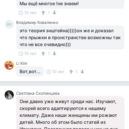
Мы ещё многое !не знаем!
10 лет
1
Владимир Коваленко
ВК
это теория энштейна)))))он же и доказал
что прыжки в пронстранстве возможны так
что не все очевидно)))
10 лет
1
Li Kim
Вот,вот...
10 лет
1
Светлана Скопинцева
Они давно уже живут среди нас. Изучают,
скорей всего адаптируются к нашему
климату. Даже наши женщины им рожают
детей. Много об этом было статей из