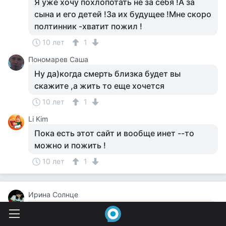
Я уже хочу похлопотать не за себя !А за
сына и его детей !За их будущее !Мне скоро
полтинник -хватит пожил !
10 лет
1
Пономарев Саша
Ну да)когда смерть близка будет вы
скажите ,а жить то еще хочется
10 лет
1
Li Kim
Пока есть этот сайт и вообще инет --то
можно и пожить !
10 лет
1
Ирина Солнце
Живут живут среди нас...как не помотришь
кругом...одни инопланетяне)