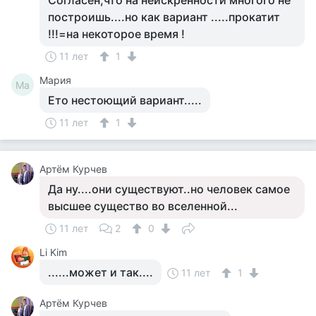
Согласен,что на неискренности многого не
построишь....но как вариант .....прокатит
!!!=на некоторое время !
11 лет
1
Мария
Ма
Ето нестоющий вариант.....
11 лет
1
Артём Курчев
Да ну....они существуют..но человек самое
высшее существо во вселенной...
11 лет
2
0
Li Kim
......может и так....
11 лет
1
Артём Курчев