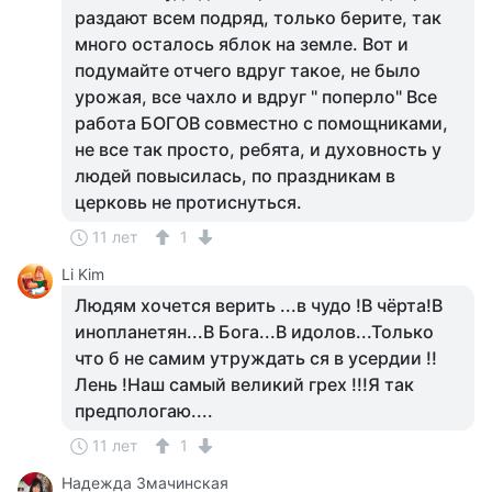
раздают всем подряд, только берите, так
много осталось яблок на земле. Вот и
подумайте отчего вдруг такое, не было
урожая, все чахло и вдруг " поперло" Все
работа БОГОВ совместно с помощниками,
не все так просто, ребята, и духовность у
людей повысилась, по праздникам в
церковь не протиснуться.
11 лет
1
Li Kim
Людям хочется верить ...в чудо !В чёрта!В
инопланетян...В Бога...В идолов...Только
что б не самим утруждать ся в усердии !!
Лень !Наш самый великий грех !!!Я так
предпологаю....
11 лет
1
Надежда Змачинская