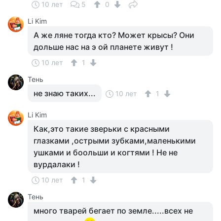
10 лет
5
0
Li Kim
А же ляне тогда кто? Может крысы? Они
дольше нас на э ой планете живут !
10 лет
1
Тень
не знаю таких...
10 лет
1
Li Kim
Как,это такие зверьки с красными
глазками ,острыми зубками,маленькими
ушками и боольши и когтями ! Не не
вурдалаки !
10 лет
1
Тень
много тварей бегает по земле.....всех не