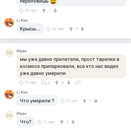
переловишь
10 лет
1
Li Kim
Крысы...
10 лет
1
Иван
Ив
мы уже давно прилетели, прост тарелки в
космосе припарковали, все кто нас видел
уже давно умерили
11 лет
2
0
Li Kim
Что умерили ?
11 лет
1
Иван
Ив
Что?
11 лет
1