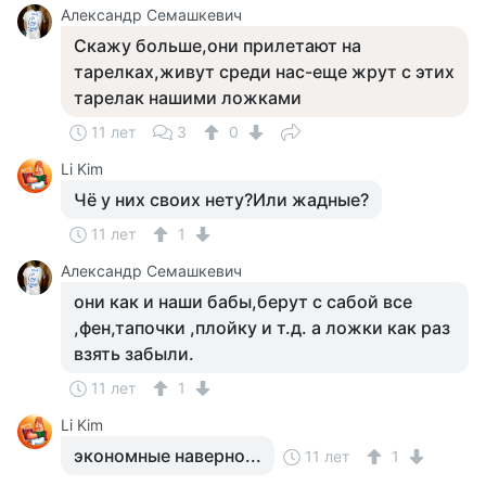
Александр Семашкевич
Скажу больше,они прилетают на
тарелках,живут среди нас-еще жрут с этих
тарелак нашими ложками
11 лет
3
0
Li Kim
Чё у них своих нету?Или жадные?
11 лет
1
Александр Семашкевич
они как и наши бабы,берут с сабой все
,фен,тапочки ,плойку и т.д. а ложки как раз
взять забыли.
11 лет
1
Li Kim
экономные наверно...
11 лет
1