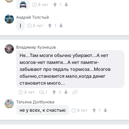
8 лет
1
Андрей Толстый
)
8 лет
1
Владимир Кузнецов
Не...Там мозги обычно убирают...А нет
мозгов-нет памяти...А нет памяти-
забывают про педаль тормоза...Мозгов
обычно,становится мало,когда денег
становится много...
8 лет
1
0
Татьяна Долбунова
не у всех, к счастью
8 лет
1