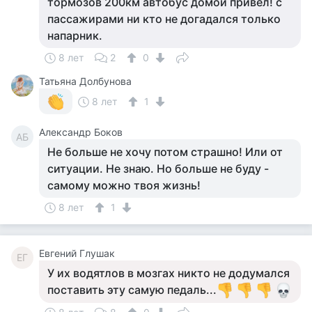
тормозов 200км автобус домой привёл! с
пассажирами ни кто не догадался только
напарник.
8 лет
2
0
Татьяна Долбунова
8 лет
1
Александр Боков
АБ
Не больше не хочу потом страшно! Или от
ситуации. Не знаю. Но больше не буду -
самому можно твоя жизнь!
8 лет
1
Евгений Глушак
ЕГ
У их водятлов в мозгах никто не додумался
поставить эту самую педаль...