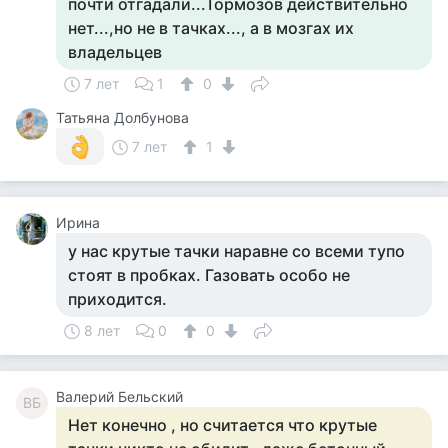
почти отгадали...Тормозов действительно
нет...,но не в тачках..., а в мозгах их
владельцев
7 лет
1
0
Татьяна Долбунова
7 лет
1
Ирина
у нас крутые тачки наравне со всеми тупо
стоят в пробках. Газовать особо не
приходится.
8 лет
0
0
Валерий Бельский
ВБ
Нет конечно , но считается что крутые