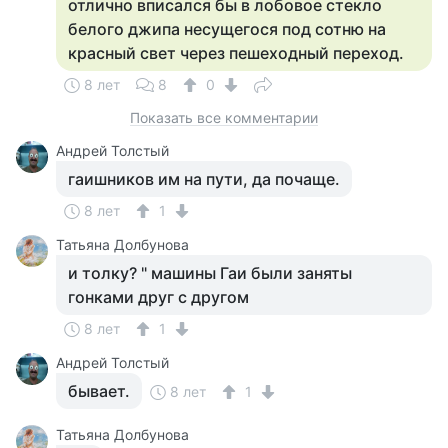
отлично вписался бы в лобовое стекло
белого джипа несущегося под сотню на
красный свет через пешеходный переход.
8 лет
8
0
Показать все комментарии
Андрей Толстый
гаишников им на пути, да почаще.
8 лет
1
Татьяна Долбунова
и толку? " машины Гаи были заняты
гонками друг с другом
8 лет
1
Андрей Толстый
бывает.
8 лет
1
Татьяна Долбунова