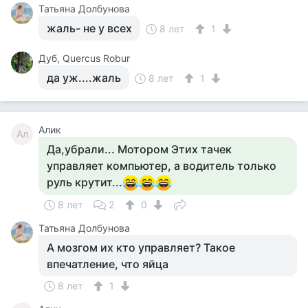
Татьяна Долбунова
жаль- не у всех
8 лет
1
Дуб, Quercus Robur
да уж....жаль
8 лет
1
Алик
Ал
Да,убрали... Мотором Этих тачек
управляет компьютер, а водитель только
руль крутит...
8 лет
2
0
Татьяна Долбунова
А мозгом их кто управляет? Такое
впечатление, что яйца
8 лет
1