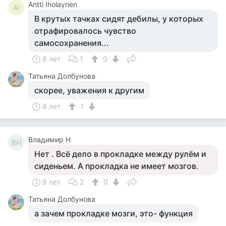
Antti Iholaynen
AI
В крутых тачках сидят дебилы, у которых
отрафировалось чувство
самосохранения...
8 лет
1
0
Татьяна Долбунова
скорее, уважения к другим
8 лет
1
Владимир Н
ВН
Нет . Всё дело в прокладке между рулём и
сиденьем. А прокладка не имеет мозгов.
8 лет
2
0
Татьяна Долбунова
а зачем прокладке мозги, это- функция