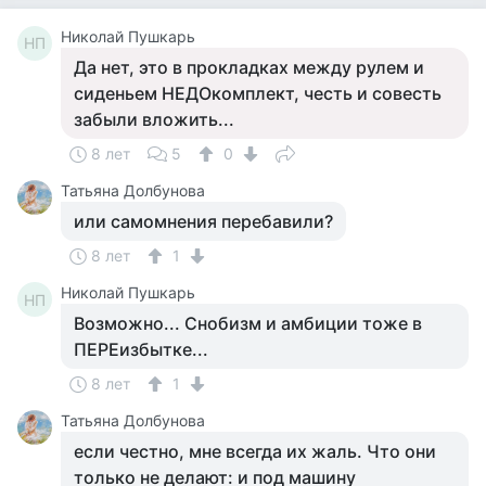
Николай Пушкарь
НП
Да нет, это в прокладках между рулем и
сиденьем НЕДОкомплект, честь и совесть
забыли вложить...
8 лет
5
0
Татьяна Долбунова
или самомнения перебавили?
8 лет
1
Николай Пушкарь
НП
Возможно... Снобизм и амбиции тоже в
ПЕРЕизбытке...
8 лет
1
Татьяна Долбунова
если честно, мне всегда их жаль. Что они
только не делают: и под машину