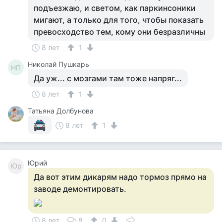
подъезжаю, и светом, как паркинсоники
мигают, а только для того, чтобы показать
превосходство тем, кому они безразличны
8 лет
1
Николай Пушкарь
НП
Да уж... с мозгами там тоже напряг...
8 лет
1
Татьяна Долбунова
8 лет
1
Юрий
Юр
Да вот этим дикарям надо тормоз прямо на
заводе демонтировать.
8 лет
8
0