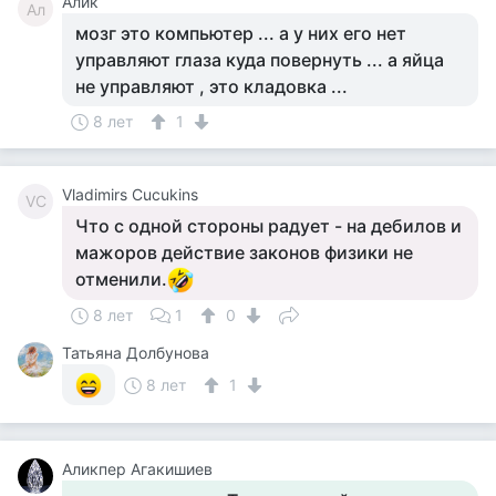
Алик
Ал
мозг это компьютер ... а у них его нет
управляют глаза куда повернуть ... а яйца
не управляют , это кладовка ...
8 лет
1
Vladimirs Cucukins
VC
Что с одной стороны радует - на дебилов и
мажоров действие законов физики не
отменили.
8 лет
1
0
Татьяна Долбунова
8 лет
1
Аликпер Агакишиев