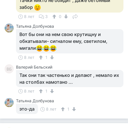
тачки никто не обидит , даже бетонный
забор
8 лет
3
0
Татьяна Долбунова
Вот бы они на нем свою крутищну и
обкатывали- сигналом ему, светилом,
мигали
8 лет
1
Валерий Бельский
ВБ
Так они так частенько и делают , немало их
на столбах намотано ...
8 лет
1
Татьяна Долбунова
это-да
8 лет
1