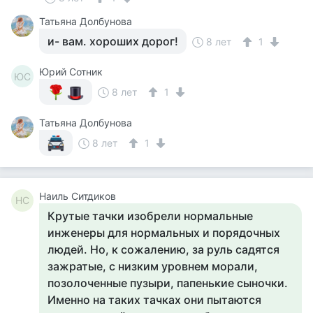
Татьяна Долбунова
и- вам. хороших дорог!
8 лет
1
Юрий Сотник
ЮС
8 лет
1
Татьяна Долбунова
8 лет
1
Наиль Ситдиков
НС
Крутые тачки изобрели нормальные
инженеры для нормальных и порядочных
людей. Но, к сожалению, за руль садятся
зажратые, с низким уровнем морали,
позолоченные пузыри, папенькие сыночки.
Именно на таких тачках они пытаются