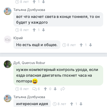
8 лет
1
Татьяна Долбунова
вот что насчет света в конце тоннеля, то он
будет у каждого
8 лет
1
Юрий
Юр
Но есть ещё и общее.
8 лет
1
Дуб, Quercus Robur
нужен компютерный контроль урода, если
езда опасная двигатель глохнет часа на
полтора
8 лет
6
0
Татьяна Долбунова
интересная идея
8 лет
1