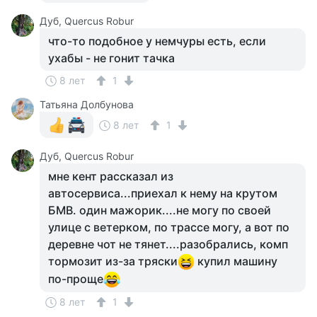
Дуб, Quercus Robur
что-то подобное у немчуры есть, если
ухабы - не гонит тачка
8 лет
1
Татьяна Долбунова
8 лет
1
Дуб, Quercus Robur
мне кент рассказал из
автосервиса...приехал к нему на крутом
БМВ. один мажорик....не могу по своей
улице с ветерком, по трассе могу, а вот по
деревне чот не тянет....разобрались, комп
тормозит из-за тряски
купил машину
по-проще
8 лет
1