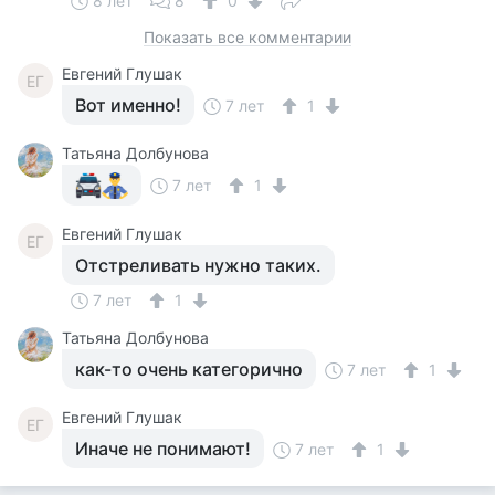
8 лет
8
0
Показать все комментарии
Евгений Глушак
ЕГ
Вот именно!
7 лет
1
Татьяна Долбунова
7 лет
1
Евгений Глушак
ЕГ
Отстреливать нужно таких.
7 лет
1
Татьяна Долбунова
как-то очень категорично
7 лет
1
Евгений Глушак
ЕГ
Иначе не понимают!
7 лет
1