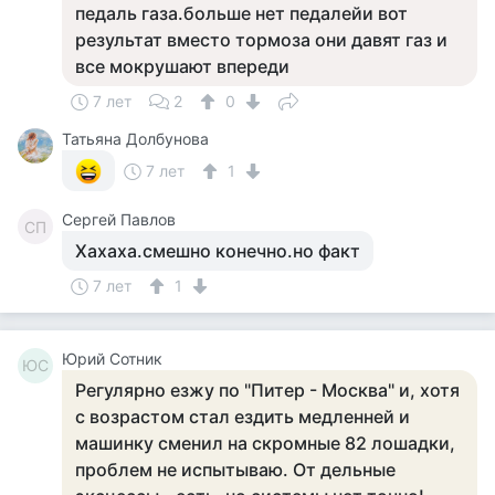
педаль газа.больше нет педалейи вот
результат вместо тормоза они давят газ и
все мокрушают впереди
7 лет
2
0
Татьяна Долбунова
7 лет
1
Сергей Павлов
СП
Хахаха.смешно конечно.но факт
7 лет
1
Юрий Сотник
ЮС
Регулярно езжу по "Питер - Москва" и, хотя
с возрастом стал ездить медленней и
машинку сменил на скромные 82 лошадки,
проблем не испытываю. От дельные