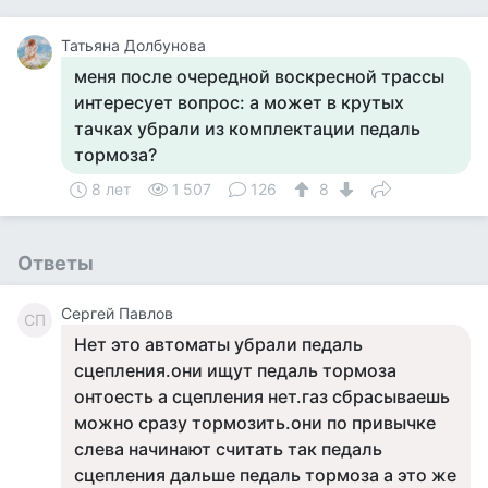
Татьяна Долбунова
меня после очередной воскресной трассы
интересует вопрос: а может в крутых
тачках убрали из комплектации педаль
тормоза?
8 лет
1 507
126
8
Ответы
Сергей Павлов
СП
Нет это автоматы убрали педаль
сцепления.они ищут педаль тормоза
онтоесть а сцепления нет.газ сбрасываешь
можно сразу тормозить.они по привычке
слева начинают считать так педаль
сцепления дальше педаль тормоза а это же