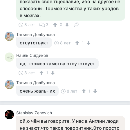
показать своё тщеславие, ибо на другое не
способны. Тормоз хамства у таких уродов
в мозгах.
8 лет
3
0
Татьяна Долбунова
отсутствукт
8 лет
1
Наиль Ситдиков
НС
да, тормоз хамства отсутствует
8 лет
1
Татьяна Долбунова
очень жаль- их
8 лет
1
Stanislav Zenevich
ой,о чём вы говорите. У нас в Англии люди
не знают,что такое поворитник.Это просто