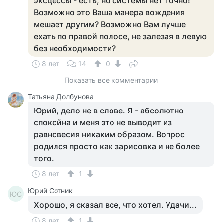
эксцессы - есть, но системы нет точно!
Возможно это Ваша манера вождения
мешает другим? Возможно Вам лучше
ехать по правой полосе, не залезая в левую
без необходимости?
8 лет
14
0
Показать все комментарии
Татьяна Долбунова
Юрий, дело не в слове. Я - абсолютно
спокойна и меня это не выводит из
равновесия никаким образом. Вопрос
родился просто как зарисовка и не более
того.
8 лет
1
Юрий Сотник
ЮС
Хорошо, я сказал все, что хотел. Удачи...
8 лет
1