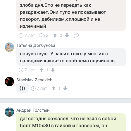
злоба дня.Это не передать как
раздражает.Они тупо не показывают
поворот. дебилизм,сплошной и не
излечимый
7 лет
2
0
Татьяна Долбунова
сочувствую. У наших тоже у многих с
пальцами какая-то проблема случилась
7 лет
1
Stanislav Zenevich
)))
7 лет
1
Андрей Толстый
да! сегодня сожалел, что не взял с собой
болт М10х30 с гайкой и гровером, он