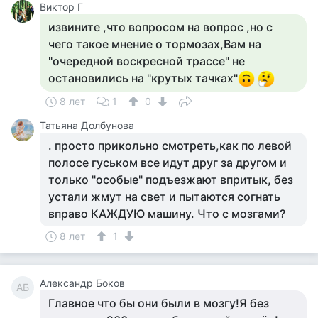
Виктор Г
извините ,что вопросом на вопрос ,но с
чего такое мнение о тормозах,Вам на
"очередной воскресной трассе" не
остановились на "крутых тачках"
8 лет
1
0
Татьяна Долбунова
. просто прикольно смотреть,как по левой
полосе гуськом все идут друг за другом и
только "особые" подъезжают впритык, без
устали жмут на свет и пытаются согнать
вправо КАЖДУЮ машину. Что с мозгами?
8 лет
1
Александр Боков
АБ
Главное что бы они были в мозгу!Я без