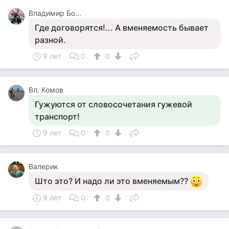
Владимир Бо...
Где договорятся!... А вменяемость бывает
разной.
9 лет
0
0
Вл. Комов
Гужуются от словосочетания гужевой
транспорт!
9 лет
0
0
Валерик
Што это? И надо ли это вменяемым??
9 лет
0
0