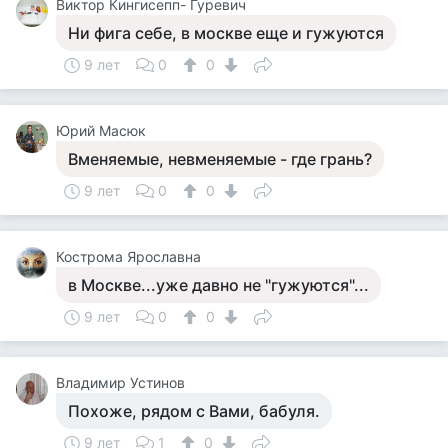
Виктор Кингисепп- Гуревич
Ни фига себе, в москве еще и гужуются
9 лет
0
0
Юрий Масюк
Вменяемые, невменяемые - где грань?
9 лет
0
0
Кострома Ярославна
в Москве...уже давно не "гужуются"...
9 лет
0
0
Владимир Устинов
Похоже, рядом с Вами, бабуля.
9 лет
1
0