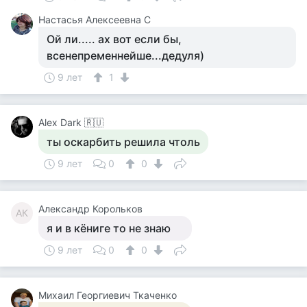
Настасья Алексеевна С
Ой ли..... ах вот если бы,
всенепременнейше...дедуля)
9 лет
1
Alex Dark 🇷🇺
ты оскарбить решила чтоль
9 лет
0
0
Александр Корольков
АК
я и в кёниге то не знаю
9 лет
0
0
Михаил Георгиевич Ткаченко