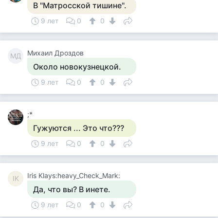
В "Матросской тишине".
9 лет
0
0
Михаил Дроздов
МД
Около новокузнецкой.
9 лет
0
0
;*
Гужуются ... Это что???
9 лет
0
0
Iris Klays:heavy_Check_Mark:
IK
Да, что вы? В инете.
9 лет
0
0