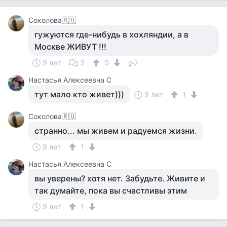
Соколова🇷🇺
гужуются где-нибудь в хохляндии, а в
Москве ЖИВУТ !!!
9 лет
3
0
Настасья Алексеевна С
тут мало кто живет)))
9 лет
1
Соколова🇷🇺
странно... мы живем и радуемся жизни.
9 лет
1
Настасья Алексеевна С
вы уверены? хотя нет. Забудьте. Живите и
так думайте, пока вы счастливы этим
9 лет
1