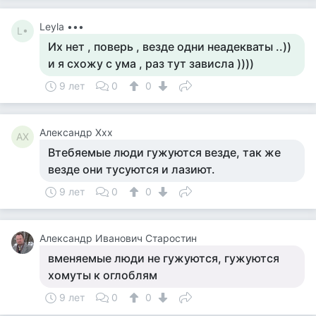
Leyla •••
L•
Их нет , поверь , везде одни неадекваты ..))
и я схожу с ума , раз тут зависла ))))
9 лет
0
0
Александр Ххх
АХ
Втебяемые люди гужуются везде, так же
везде они тусуются и лазиют.
9 лет
0
0
Александр Иванович Старостин
вменяемые люди не гужуются, гужуются
хомуты к оглоблям
9 лет
0
0