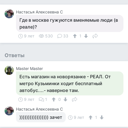
Настасья Алексеевна С
Где в москве гужуются вменяемые люди (в
реале)?
9 лет
530
33
1
Ответы
Master Master
Есть магазин на новорязанке - РЕАЛ. От
метро Кузьминки ходит бесплатный
автобус....- наверное там.
9 лет
1
0
Настасья Алексеевна С
))))))))))))))))) зачет
9 лет
1