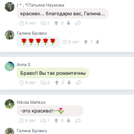
( * ; *)Татьяна Наумова
красиво... благодарю вас, Галина...
6 лет
1
0
Галина Бровко
6 лет
1
Anna S
Браво!! Вы так романтичны
6 лет
0
0
Nikola Mahkov
-это красиво!--
6 лет
1
0
Галина Бровко