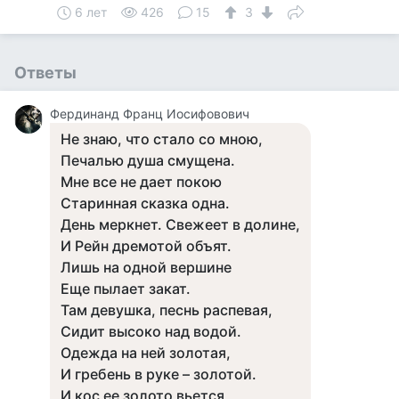
6 лет
426
15
3
Ответы
Фердинанд Франц Иосифовович
Не знаю, что стало со мною,
Печалью душа смущена.
Мне все не дает покою
Старинная сказка одна.
День меркнет. Свежеет в долине,
И Рейн дремотой объят.
Лишь на одной вершине
Еще пылает закат.
Там девушка, песнь распевая,
Сидит высоко над водой.
Одежда на ней золотая,
И гребень в руке – золотой.
И кос ее золото вьется,