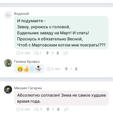
Водяной
Во
И подумаете -
Зевну, укроюсь с головой,
Будильник заведу на Март! И спать!
Проснусь я обязательно Весной,
Чтоб с Мартовским котом мне поиграть!???
6 лет
1
0
Галина Бровко
6 лет
1
Михаил Гагарин
Абсолютно согласен! Зима не самое худшее
время года.
6 лет
3
0