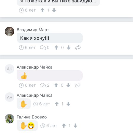
Я тоже как и Вы тихо завидую...
6 лет
1
Владимир Март
Как я хочу!!!
6 лет
0
0
Александр Чайка
АЧ
6 лет
2
0
Александр Чайка
АЧ
6 лет
1
Галина Бровко
6 лет
1