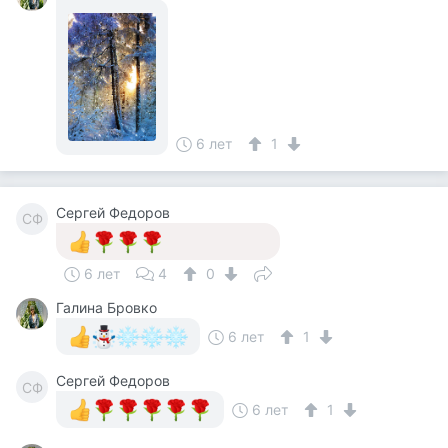
6 лет
1
Сергей Федоров
СФ
6 лет
4
0
Галина Бровко
6 лет
1
Сергей Федоров
СФ
6 лет
1