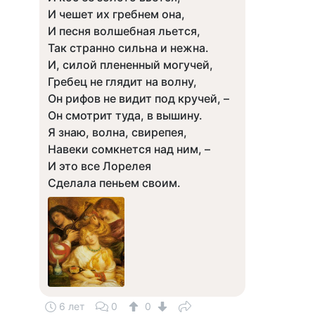
И чешет их гребнем она,
И песня волшебная льется,
Так странно сильна и нежна.
И, силой плененный могучей,
Гребец не глядит на волну,
Он рифов не видит под кручей, –
Он смотрит туда, в вышину.
Я знаю, волна, свирепея,
Навеки сомкнется над ним, –
И это все Лорелея
Сделала пеньем своим.
6 лет
0
0