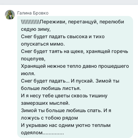
Галина Бровко
\\\\\\\\\\\\Переживи, перетанцуй, перелюби
седую зиму,
Снег будет падать свысока и тихо
опускаться мимо.
Снег будет таять на щеке, хранящей горечь
поцелуев,
Хранящей нежное тепло давно прошедшего
июля.
Снег будет падать… И пускай. Зимой ты
больше любишь листья.
И я несу тебе цветы сквозь тишину
замерзших мыслей.
Зимой ты больше любишь спать. И я
ложусь с тобою рядом
И укрываю нас одним уютно теплым
одеялом..............