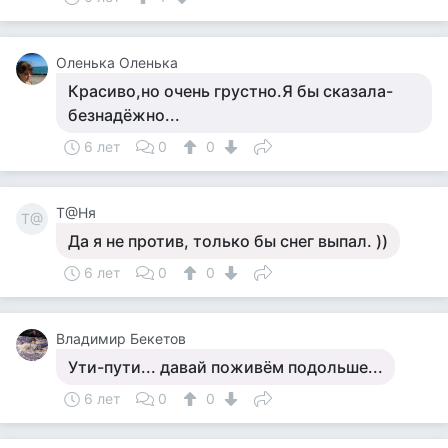
Оленька Оленька
Красиво,но очень грустно.Я бы сказала-
безнадёжно...
6 лет
0
0
Т@Ня
Т@
Да я не против, только бы снег выпал. ))
6 лет
0
0
Владимир Бекетов
Ути-пути... давай поживём подольше...
6 лет
0
0