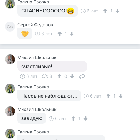
Галина Бровко
СПАСИБОООООО!
6 лет
1
Сергей Федоров
СФ
6 лет
1
Михаил Школьник
счастливые!
6 лет
3
0
Галина Бровко
Часов не наблюдают...
6 лет
1
Михаил Школьник
завидую
6 лет
1
Галина Бровко