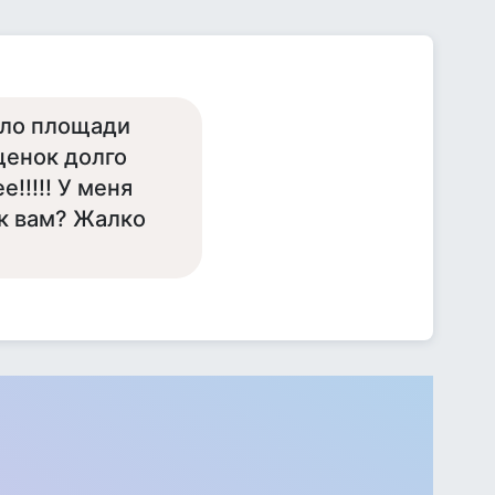
оло площади
щенок долго
е!!!!! У меня
ак вам? Жалко