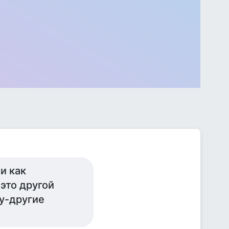
и как
это другой
у-другие