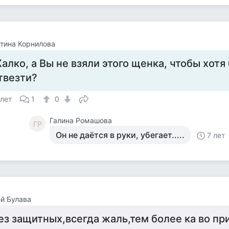
тина Корнилова
алко, а Вы не взяли этого щенка, чтобы хотя
твезти?
 лет
1
0
Галина Ромашова
ГР
Он не даётся в руки, убегает.....
7 лет
й Булава
ез защитных,всегда жаль,тем более ка во пр