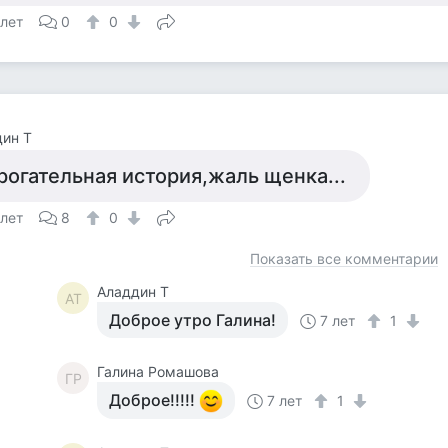
 лет
0
0
ин Т
рогательная история,жаль щенка...
 лет
8
0
Показать все комментарии
Аладдин Т
АТ
Доброе утро Галина!
7 лет
1
Галина Ромашова
ГР
Доброе!!!!!
7 лет
1