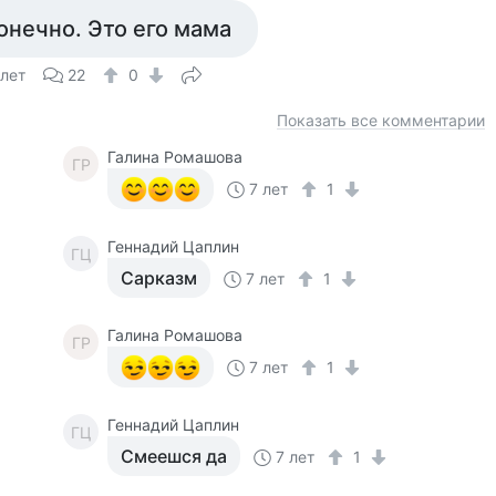
онечно. Это его мама
 лет
22
0
Показать все комментарии
Галина Ромашова
ГР
7 лет
1
Геннадий Цаплин
ГЦ
Сарказм
7 лет
1
Галина Ромашова
ГР
7 лет
1
Геннадий Цаплин
ГЦ
Смеешся да
7 лет
1