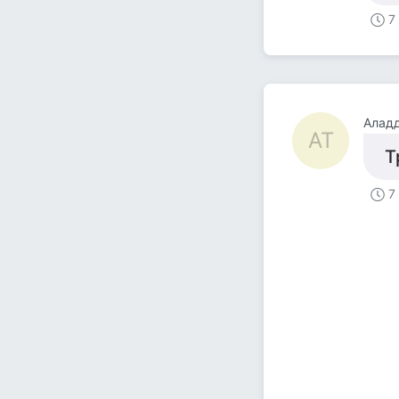
7
Аладд
АТ
Т
7