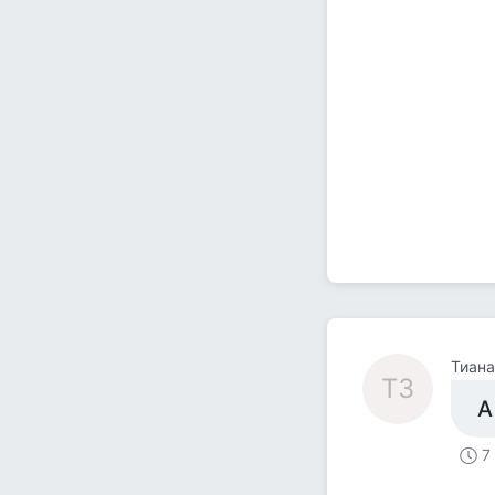
Тиан
Т3
А
7