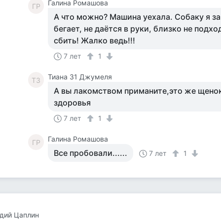
Галина Ромашова
ГР
А что можно? Машина уехала. Собаку я за
бегает, не даётся в руки, близко не подход
сбить! Жалко ведь!!!
7 лет
1
Тиана 31 Джумеля
Т3
А вы лакомством приманите,это же щенок
здоровья
7 лет
1
Галина Ромашова
ГР
Все пробовали......
7 лет
1
дий Цаплин