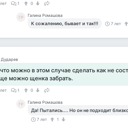
 лет
1
0
Галина Ромашова
ГР
К сожалению, бывает и так!!!
7 лет
 Дударев
 что можно в этом случае сделать как не сост
ще можно щенка забрать.
 лет
1
0
Галина Ромашова
ГР
Да! Пытались.... Но он не подходит близко.
7 лет
1