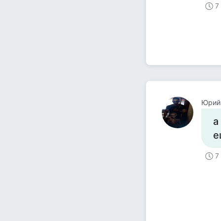
7
Юрий
а
е
7