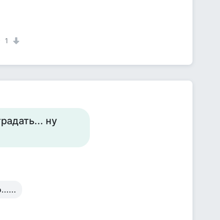
1
радать... ну
.....