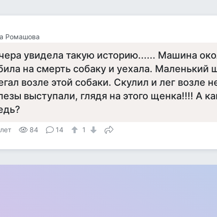
на Ромашова
чера увидела такую историю...... Машина ок
била на смерть собаку и уехала. Маленький 
егал возле этой собаки. Скулил и лег возле не
лезы выступали, глядя на этого щенка!!!! А к
едь?
 лет
84
14
1