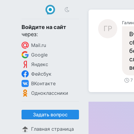
Гали
Войдите на сайт
ГР
В
через:
с
Mail.ru
б
Google
с
Яндекс
в
Фейсбук
7
ВКонтакте
Одноклассники
Задать вопрос
Главная страница