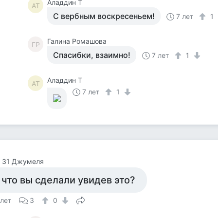
Аладдин Т
АТ
С вербным воскресеньем!
7 лет
1
Галина Ромашова
ГР
Спасибки, взаимно!
7 лет
1
Аладдин Т
АТ
7 лет
1
а 31 Джумеля
 что вы сделали увидев это?
 лет
3
0