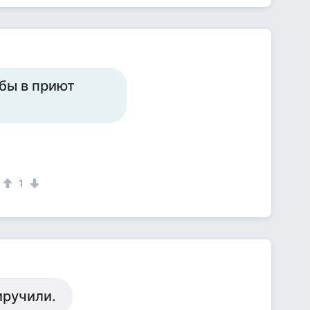
 бы в приют
1
иручили.