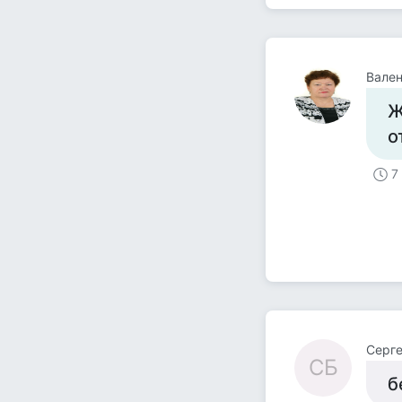
Вален
Ж
о
7
Серге
СБ
б