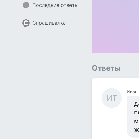
Последние ответы
Спрашивалка
Ответы
Иван
ИТ
д
п
м
ж