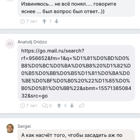
Извиняюсь... не всё понял.... говорите
яснее ... был вопрос был ответ..))
7 лет
1
Anatolij Dridzo
AD
https://go.mail.ru/search?
rf=956652&fm=1&q=%D1%81%D0%BD%D0%
B8%D0%BC%D0%BA%D0%B8%20%D1%82%D
0%B5%D0%BB%D0%B5%D1%81%D0%BA%D0
%BE%D0%BF%D0%B0%20%22%D1%85%D0%
B0%D0%B1%D0%BB%22&sbmt=15571385084
32&src=go
7 лет
0
0
Sergei
А как насчёт того, чтобы засадить аж по