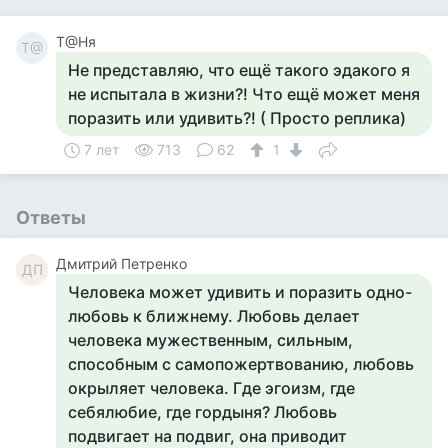
Т@Ня
Т@
Не представляю, что ещё такого эдакого я
не испытала в жизни?! Что ещё может меня
поразить или удивить?! ( Просто реплика)
7 лет
713
62
1
Ответы
Дмитрий Петренко
ДП
Человека может удивить и поразить одно-
любовь к ближнему. Любовь делает
человека мужественным, сильным,
способным с самопожертвованию, любовь
окрыляет человека. Где эгоизм, где
себялюбие, где гордыня? Любовь
подвигает на подвиг, она приводит