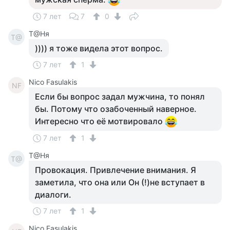
7 лет
7
0
Т@Ня
Т@
)))) я тоже видела этот вопрос.
7 лет
1
Nico Fasulakis
NF
Если бы вопрос задал мужчина, то понял
бы. Потому что озабоченный наверное.
Интересно что её мотвировало
7 лет
1
Т@Ня
Т@
Провокация. Привлечение внимания. Я
заметила, что она или Он (!)не вступает в
диалоги.
7 лет
1
Nico Fasulakis