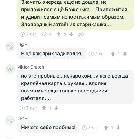
Значить очередь ещё не дощла, не
приложился ещё Боженька... Приложится
и удивит самым непостижимым образом.
Зловредный затейник старикашка...
7 лет
4
0
Т@Ня
Т@
Ещё как прикладывался.
7 лет
1
Viktor Dratch
VD
но это пробные...ненароком...у него всегда
краплёная карта в рукаве...вполне
возможно ещё только посредники
работали....
7 лет
1
Т@Ня
Т@
Ничего себе пробные!
7 лет
1