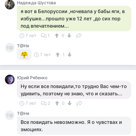
Надежда Шустова
я вот в Белоруссии ,ночевала у бабы яги, в
избушке...прошло уже 12 лет ,до сих пор
под впечатлением...
7 лет
1
0
Т@Ня
Т@
7 лет
1
Юрий Рябенко
Ну если все повидали,то трудно Вас чем-то
удивить, поэтому не знаю, что и сказать...
7 лет
2
0
Т@Ня
Т@
Все повидать невозможно. Я о чувствах и
эмоциях.