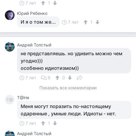
7 лет
1
Юрий Рябенко
И я о том же...
7 лет
1
Андрей Толстый
не представляешь. но удивить можно чем
угодно)))
особенно идиотизмом))
7 лет
9
0
Показать все комментарии
Т@Ня
Т@
Меня могут поразить по-настоящему
одаренные , умные люди. Идиоты - нет.
7 лет
1
Андрей Толстый