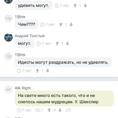
удивить могут.
7 лет
1
Т@Ня
Т@
Чем????
7 лет
1
Андрей Толстый
могут.
7 лет
1
Т@Ня
Т@
Идиоты могут раздражать, но не удивлять.
7 лет
1
Alik Right
AR
На свете много есть такого, что и не
снилось нашим мудрецам. У. Шекспир
7 лет
1
0