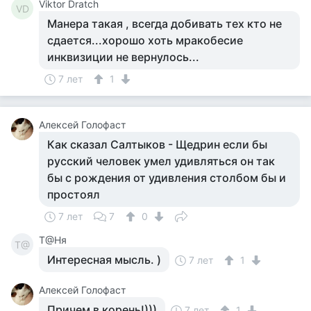
Viktor Dratch
VD
Манера такая , всегда добивать тех кто не
сдается...хорошо хоть мракобесие
инквизиции не вернулось...
7 лет
1
Алексей Голофаст
Как сказал Салтыков - Щедрин если бы
русский человек умел удивляться он так
бы с рождения от удивления столбом бы и
простоял
7 лет
7
0
Т@Ня
Т@
Интересная мысль. )
7 лет
1
Алексей Голофаст
Причем в корень!)))
7 лет
1