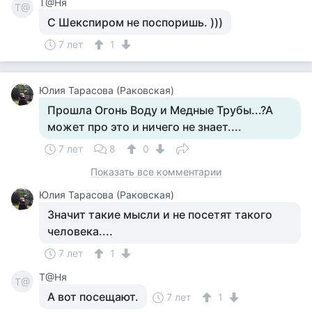
Т@Ня
Т@
С Шекспиром не поспоришь. )))
7 лет
1
Юлия Тарасова (Раковская)
Прошла Огонь Воду и Медные Трубы...?А
может про это и ничего не знает....
7 лет
8
0
Показать все комментарии
Юлия Тарасова (Раковская)
Значит такие мысли и не посетят такого
человека....
7 лет
1
Т@Ня
Т@
А вот посещают.
7 лет
1