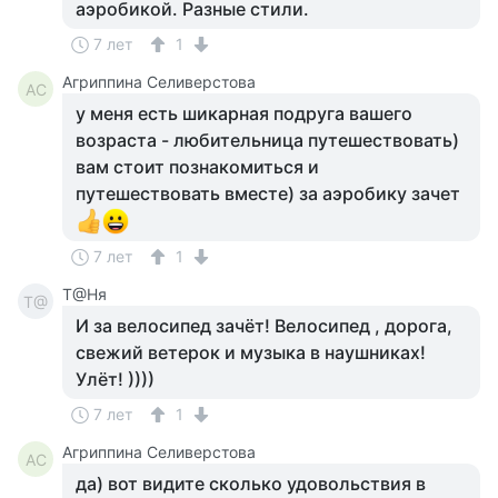
аэробикой. Разные стили.
7 лет
1
Агриппина Селиверстова
АС
у меня есть шикарная подруга вашего
возраста - любительница путешествовать)
вам стоит познакомиться и
путешествовать вместе) за аэробику зачет
7 лет
1
Т@Ня
Т@
И за велосипед зачёт! Велосипед , дорога,
свежий ветерок и музыка в наушниках!
Улёт! ))))
7 лет
1
Агриппина Селиверстова
АС
да) вот видите сколько удовольствия в