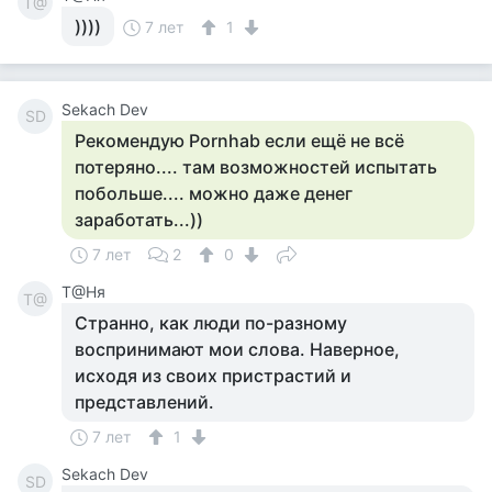
Т@
))))
7 лет
1
Sekach Dev
SD
Рекомендую Pornhab если ещё не всё
потеряно.... там возможностей испытать
побольше.... можно даже денег
заработать...))
7 лет
2
0
Т@Ня
Т@
Странно, как люди по-разному
воспринимают мои слова. Наверное,
исходя из своих пристрастий и
представлений.
7 лет
1
Sekach Dev
SD