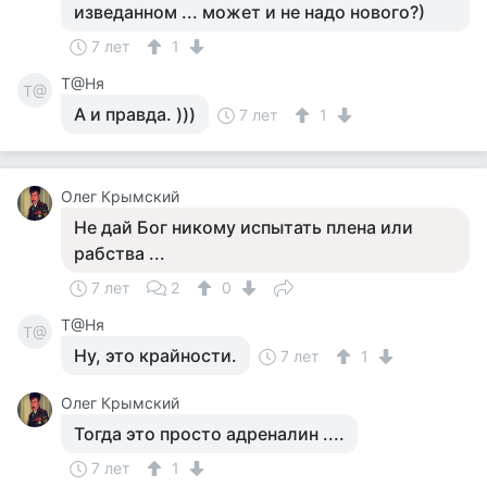
изведанном ... может и не надо нового?)
7 лет
1
Т@Ня
Т@
А и правда. )))
7 лет
1
Олег Крымский
Не дай Бог никому испытать плена или
рабства ...
7 лет
2
0
Т@Ня
Т@
Ну, это крайности.
7 лет
1
Олег Крымский
Тогда это просто адреналин ....
7 лет
1