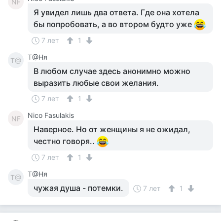
NF
Я увидел лишь два ответа. Где она хотела
бы попробовать, а во втором будто уже
7 лет
1
Т@Ня
Т@
В любом случае здесь анонимно можно
выразить любые свои желания.
7 лет
1
Nico Fasulakis
NF
Наверное. Но от женщины я не ожидал,
честно говоря..
7 лет
1
Т@Ня
Т@
чужая душа - потемки.
7 лет
1