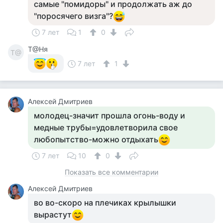
самые "помидоры" и продолжать аж до
"поросячего визга"?
7 лет
1
0
Т@Ня
Т@
7 лет
1
Алексей Дмитриев
молодец-значит прошла огонь-воду и
медные трубы=удовлетворила свое
любопытство-можно отдыхать
7 лет
10
0
Показать все комментарии
Алексей Дмитриев
во во-скоро на плечиках крылышки
вырастут