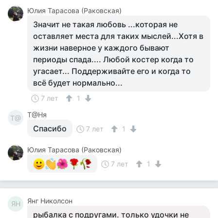
Юлия Тарасова (Раковская)
Значит не такая любовь ...которая не
оставляет места для таких мыслей...Хотя в
жизни наверное у каждого бывают
периоды спада.... Любой костер когда то
угасает... Поддерживайте его и когда то
всё будет нормально...
7 лет
1
Т@Ня
Т@
Спасибо
7 лет
1
Юлия Тарасова (Раковская)
7 лет
1
Янг Николсон
ЯН
рыбалка с подругами. только удочки не