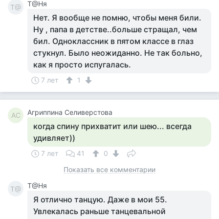
Т@Ня
Т@
Нет. Я вообще не помню, чтобы меня били.
Ну , папа в детстве..больше стращал, чем
бил. Одноклассник в пятом классе в глаз
стукнул. Было неожиданно. Не так больно,
как я просто испугалась.
7 лет
1
Агриппина Селиверстова
АС
когда спину прихватит или шею... всегда
удивляет))
7 лет
41
0
Показать все комментарии
Т@Ня
Т@
Я отлично танцую. Даже в мои 55.
Увлекалась раньше танцевальной