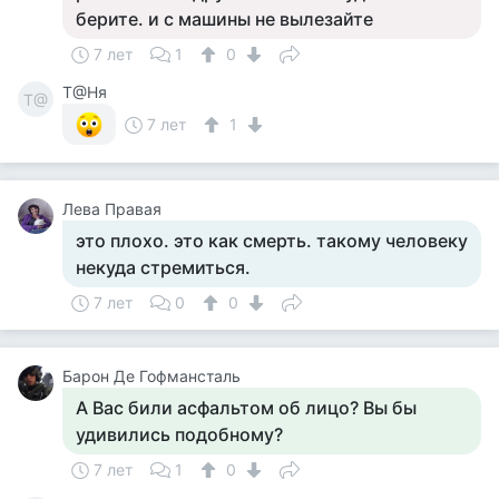
берите. и с машины не вылезайте
7 лет
1
0
Т@Ня
Т@
7 лет
1
Лева Правая
это плохо. это как смерть. такому человеку
некуда стремиться.
7 лет
0
0
Барон Де Гофмансталь
А Вас били асфальтом об лицо? Вы бы
удивились подобному?
7 лет
1
0