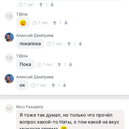
7 лет
1
Т@Ня
Т@
7 лет
1
Алексей Дмитриев
покапока
7 лет
1
Т@Ня
Т@
Пока
7 лет
1
Алексей Дмитриев
ок
7 лет
1
Nico Fasulakis
NF
Я тоже так думал, но только что прочёл
вопрос какой-то Наты, о том какой на вкус
мужская сперма.