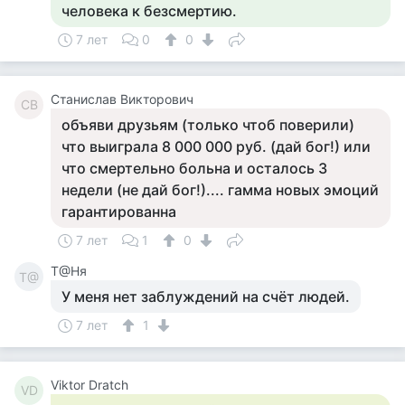
человека к безсмертию.
7 лет
0
0
Станислав Викторович
СВ
объяви друзьям (только чтоб поверили)
что выиграла 8 000 000 руб. (дай бог!) или
что смертельно больна и осталось 3
недели (не дай бог!).... гамма новых эмоций
гарантированна
7 лет
1
0
Т@Ня
Т@
У меня нет заблуждений на счёт людей.
7 лет
1
Viktor Dratch
VD