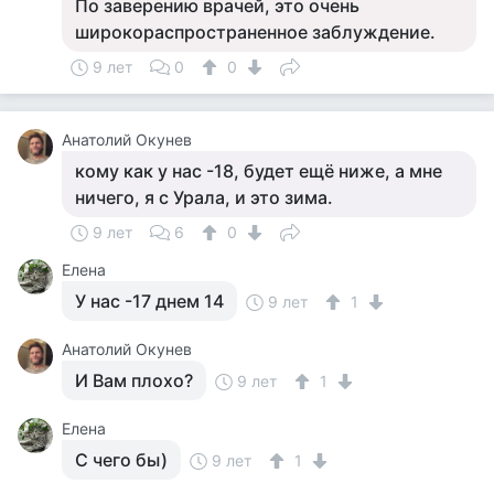
По заверению врачей, это очень
широкораспространенное заблуждение.
9 лет
0
0
Анатолий Окунев
кому как у нас -18, будет ещё ниже, а мне
ничего, я с Урала, и это зима.
9 лет
6
0
Елена
У нас -17 днем 14
9 лет
1
Анатолий Окунев
И Вам плохо?
9 лет
1
Елена
С чего бы)
9 лет
1