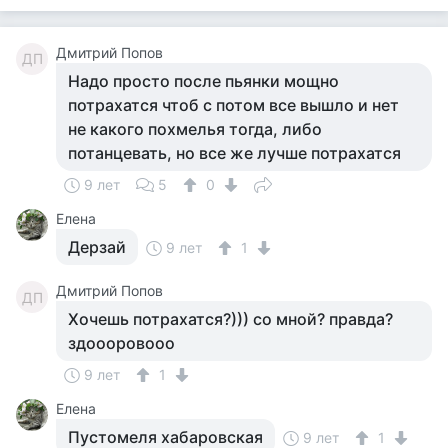
Дмитрий Попов
ДП
Надо просто после пьянки мощно
потрахатся чтоб с потом все вышло и нет
не какого похмелья тогда, либо
потанцевать, но все же лучше потрахатся
9 лет
5
0
Елена
Дерзай
9 лет
1
Дмитрий Попов
ДП
Хочешь потрахатся?))) со мной? правда?
здоооровооо
9 лет
1
Елена
Пустомеля хабаровская
9 лет
1