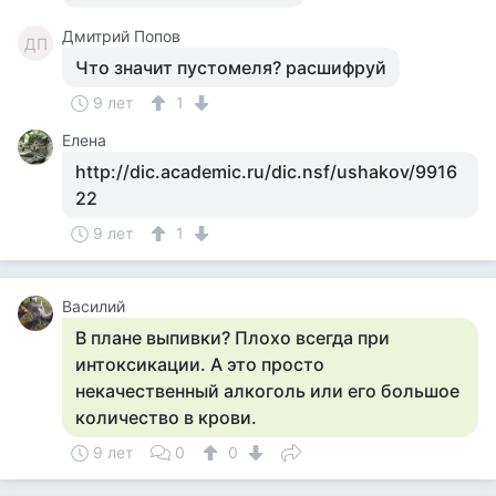
Дмитрий Попов
ДП
Что значит пустомеля? расшифруй
9 лет
1
Елена
http://dic.academic.ru/dic.nsf/ushakov/9916
22
9 лет
1
Василий
В плане выпивки? Плохо всегда при
интоксикации. А это просто
некачественный алкоголь или его большое
количество в крови.
9 лет
0
0