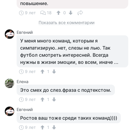
повышение.
9 лет
18
0
Показать все комментарии
Евгений
У меня много команд, которым я
симпатизирую..нет, слезы не лью. Так
футбол смотреть интересней. Всегда
нужны в жизни эмоции, во всем, иначе ...
9 лет
1
Елена
Это смех до слез.фраза с подтекстом.
9 лет
1
Евгений
Ростов ваш тоже среди таких команд))))
9 лет
1