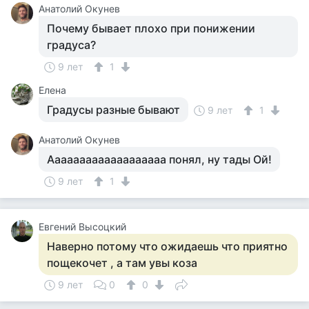
Анатолий Окунев
Почему бывает плохо при понижении
градуса?
9 лет
1
Елена
Градусы разные бывают
9 лет
1
Анатолий Окунев
Ааааааааааааааааааа понял, ну тады Ой!
9 лет
1
Евгений Высоцкий
Наверно потому что ожидаешь что приятно
пощекочет , а там увы коза
9 лет
0
0