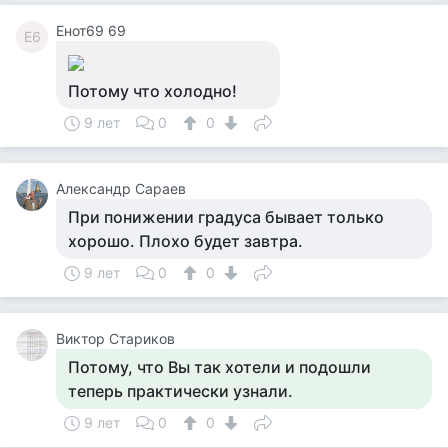
Енот69 69
Е6
Потому что холодно!
9 лет
0
0
Александр Сараев
При понижении градуса бывает только
хорошо. Плохо будет завтра.
9 лет
0
0
Виктор Стариков
Потому, что Вы так хотели и подошли
теперь практически узнали.
9 лет
0
0