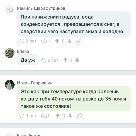
Рамиль Шарафутдинов
РШ
При понижении градуса, вода
конденсируется , превращается в снег, в
следствии чего наступает зима и холодно
9 лет
1
0
Елена
Да уж
9 лет
1
Игорь Гаврюшин
Это как при температуре когда болеешь
когда у тебя 40 потом ты резко до 35 почти
такое же состояние!
9 лет
0
0
Егор Фомич