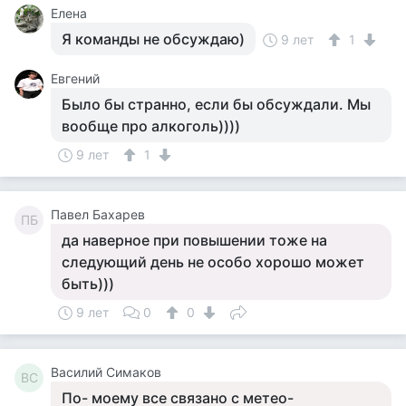
Елена
Я команды не обсуждаю)
9 лет
1
Евгений
Было бы странно, если бы обсуждали. Мы
вообще про алкоголь))))
9 лет
1
Пaвел Бaхaрeв
ПБ
да наверное при повышении тоже на
следующий день не особо хорошо может
быть)))
9 лет
0
0
Василий Симаков
ВС
По- моему все связано с метео-