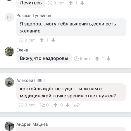
Лечитесь
9 лет
1
Ровшан Гусейнов
РГ
Я здоров...могу тебя вылечить,если есть
желание
9 лет
1
Елена
Вижу,что нездоровы
9 лет
1
Алексей !!!!!!!!!
коктейль идёт не туда.... или вам с
медицинской точке зрения ответ нужен?
9 лет
0
0
Андрей Мацнев