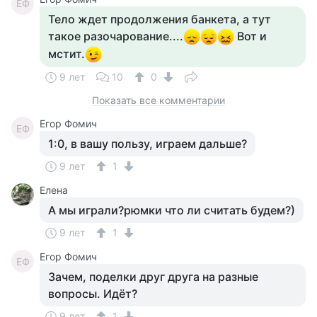
ЕФ
Тело ждет продолжения банкета, а тут
такое разочарование....
Вот и
мстит.
9 лет
10
0
Показать все комментарии
Егор Фомич
ЕФ
1:0, в вашу пользу, играем дальше?
9 лет
1
Елена
А мы играли?рюмки что ли считать будем?)
9 лет
1
Егор Фомич
ЕФ
Зачем, поделки друг друга на разные
вопросы. Идёт?
9 лет
1