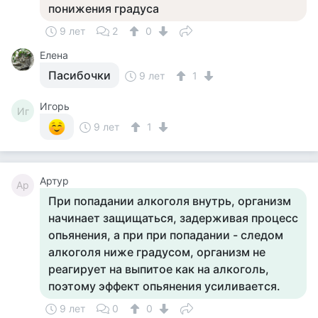
понижения градуса
9 лет
2
0
Елена
Пасибочки
9 лет
1
Игорь
Иг
9 лет
1
Артур
Ар
При попадании алкоголя внутрь, организм
начинает защищаться, задерживая процесс
опьянения, а при при попадании - следом
алкоголя ниже градусом, организм не
реагирует на выпитое как на алкоголь,
поэтому эффект опьянения усиливается.
9 лет
0
0