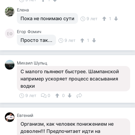
Елена
Пока не понимаю сути
9 лет
1
Егор Фомич
ЕФ
Просто так...
9 лет
1
Михаил Шульц
С малого пьянеют быстрее. Шампанской
например ускоряет процесс всасывания
водки
9 лет
0
0
Евгений
Организм, как человек понижением не
доволен!!! Предпочитает идти на