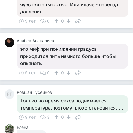
чувствительностью. Или иначе - перепад
давления
9 лет
0
0
Алибек Асаналиев
это миф при понижении градуса
приходится пить намного больше чтобы
опьянеть
9 лет
0
0
Ровшан Гусейнов
РГ
Только во время секса поднимается
температура,поэтому плохо становится.....
9 лет
3
0
Елена