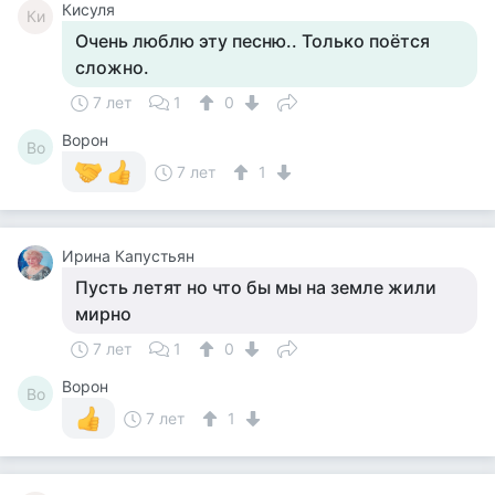
Кисуля
Ки
Очень люблю эту песню.. Только поётся
сложно.
7 лет
1
0
Ворон
Во
7 лет
1
Ирина Капустьян
Пусть летят но что бы мы на земле жили
мирно
7 лет
1
0
Ворон
Во
7 лет
1