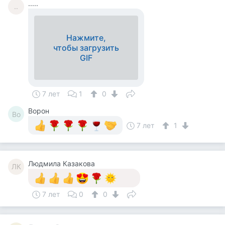
.....
..
Нажмите,
чтобы загрузить
GIF
7 лет
1
0
Ворон
Во
7 лет
1
Людмила Казакова
ЛК
7 лет
0
0