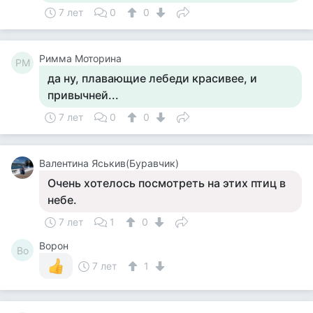
7 лет
0
0
Римма Моторина
РМ
да ну, плавающие лебеди красивее, и
привычней...
7 лет
0
0
Валентина Яськив(Буравчик)
Очень хотелось посмотреть на этих птиц в
небе.
7 лет
1
0
Ворон
Во
7 лет
1