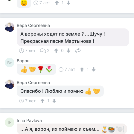
7 лет
1
Вера Сергеевна
А вороны ходят по земле ? ...Шучу !
Прекрасная песня Мартынова !
7 лет
2
0
Ворон
Во
7 лет
1
Вера Сергеевна
Спасибо ! Люблю и помню
7 лет
1
Irina Pavlova
IP
...А я, ворон, их поймаю и съем...