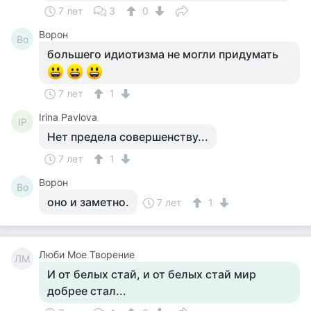
7 лет
3
0
Ворон
Во
большего идиотизма не могли придумать
7 лет
1
Irina Pavlova
IP
Нет предела совершенству...
7 лет
1
Ворон
Во
оно и заметно.
7 лет
1
Люби Мое Творение
ЛМ
И от белых стай, и от белых стай мир
добрее стал...