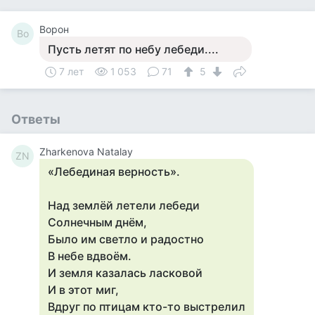
Ворон
Во
Пусть летят по небу лебеди....
7 лет
1 053
71
5
Ответы
Zharkenova Natalay
ZN
«Лебединая верность».
Над землёй летели лебеди
Солнечным днём,
Было им светло и радостно
В небе вдвоём.
И земля казалась ласковой
И в этот миг,
Вдруг по птицам кто-то выстрелил