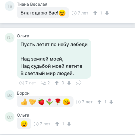
Тиана Веселая
ТВ
Благодарю Вас!
7 лет
1
Ольга
Ол
Пусть летят по небу лебеди
Над землей моей,
Над судьбой моей летите
В светлый мир людей.
7 лет
2
0
Ворон
Во
7 лет
1
Ольга
Ол
7 лет
1