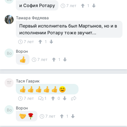
и София Ротару
7 лет
1
Тамара Федяева
Первый исполнитель был Мартынов, но и в
исполнении Ротару тоже звучит...
7 лет
1
Ворон
Во
7 лет
1
Тася Гаврик
ТГ
7 лет
1
0
Ворон
Во
7 лет
1