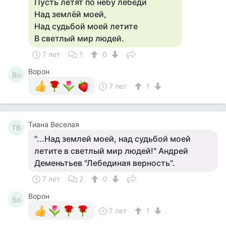
Пусть летят по небу лебеди
Над землёй моей,
Над судьбой моей летите
В светлый мир людей.
7 лет
1
0
Ворон
Во
7 лет
1
Тиана Веселая
ТВ
"...Над землей моей, над судьбой моей
летите в светлый мир людей!" Андрей
Деменьтьев "Лебединая верность".
7 лет
2
0
Ворон
Во
7 лет
1