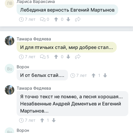
Лариса Вараксина
ЛВ
Лебединая верность Евгений Мартынов
7 лет
0
0
Тамара Федяева
И для птичьих стай, мир добрее стал...
7 лет
5
0
Ворон
Во
И от белых стай....
7 лет
1
Тамара Федяева
Я точно текст не помню, а песня хорошая...
Незабвенные Андрей Дементьев и Евгений
Мартынов...
7 лет
1
Ворон
Во