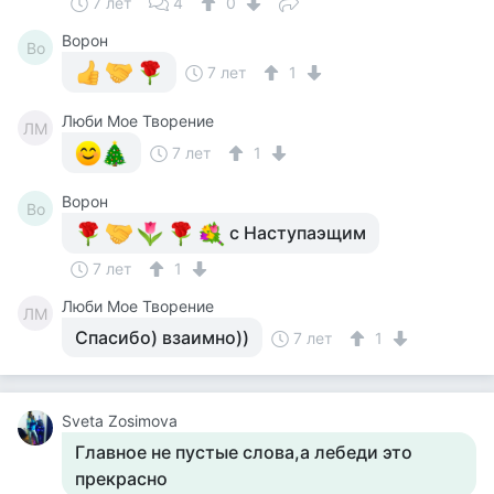
7 лет
4
0
Ворон
Во
7 лет
1
Люби Мое Творение
ЛМ
7 лет
1
Ворон
Во
с Наступаэщим
7 лет
1
Люби Мое Творение
ЛМ
Спасибо) взаимно))
7 лет
1
Sveta Zosimova
Главное не пустые слова,а лебеди это
прекрасно