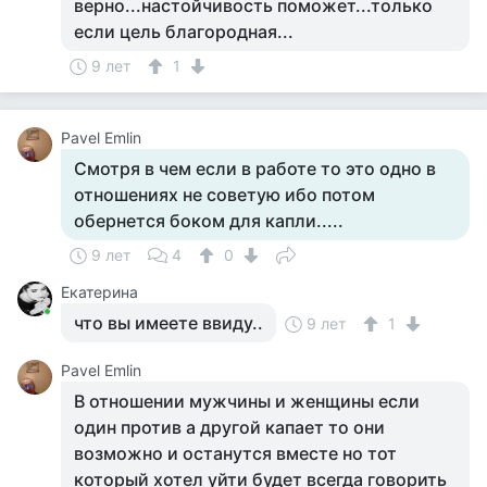
верно...настойчивость поможет...только
если цель благородная...
9 лет
1
Pavel Emlin
Смотря в чем если в работе то это одно в
отношениях не советую ибо потом
обернется боком для капли.....
9 лет
4
0
Екатерина
что вы имеете ввиду..
9 лет
1
Pavel Emlin
В отношении мужчины и женщины если
один против а другой капает то они
возможно и останутся вместе но тот
который хотел уйти будет всегда говорить