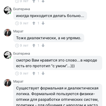
9 лет
1
Екатерина
иногда приходится делать больно...
9 лет
1
Марат
Тоже диалектически, а не упрямо.
9 лет
1
Екатерина
смотрю Вам нравится это слово...в народе
есть его прототип "с умом"...)))
9 лет
1
Марат
Существует формальная и диалектическая
логика. Формальной пользуются физики-
оптики для разработки оптических систем,
политики - для общения с народом и часто