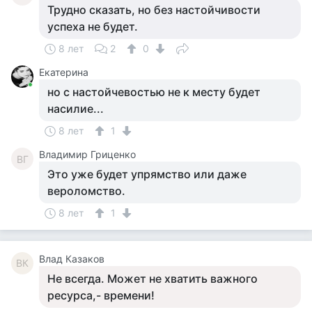
Трудно сказать, но без настойчивости
успеха не будет.
8 лет
2
0
Екатерина
но с настойчевостью не к месту будет
насилие...
8 лет
1
Владимир Гриценко
ВГ
Это уже будет упрямство или даже
вероломство.
8 лет
1
Влад Казаков
ВК
Не всегда. Может не хватить важного
ресурса,- времени!