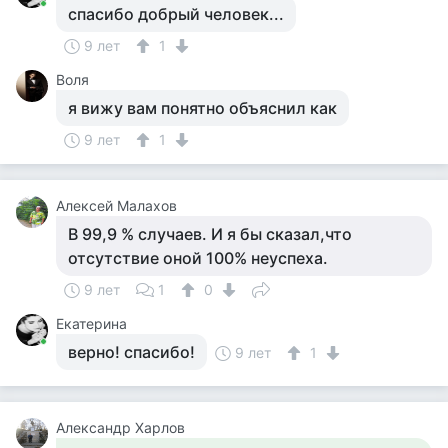
спасибо добрый человек...
9 лет
1
Воля
я вижу вам понятно объяснил как
9 лет
1
Алексей Малахов
В 99,9 % случаев. И я бы сказал,что
отсутствие оной 100% неуспеха.
9 лет
1
0
Екатерина
верно! спасибо!
9 лет
1
Александр Харлов