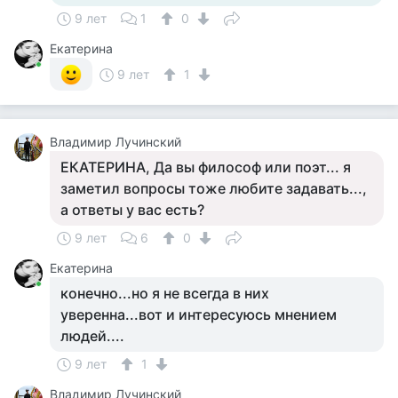
9 лет
1
0
Екатерина
9 лет
1
Владимир Лучинский
ЕКАТЕРИНА, Да вы философ или поэт... я
заметил вопросы тоже любите задавать...,
а ответы у вас есть?
9 лет
6
0
Екатерина
конечно...но я не всегда в них
уверенна...вот и интересуюсь мнением
людей....
9 лет
1
Владимир Лучинский