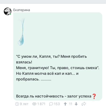
Екатерина
"С умом ли, Капля, ты? Меня пробить
взялась!
Меня, гранитную! Ты, право, стоишь смеха".
Но Капля молча всё кап и кап... и
пробралась. .........
Всегда ль настойчивость - залог успеха
9 лет
1 871
153
11