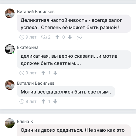
Виталий Васильев
Деликатная настойчивость - всегда залог
успеха . Степень её может быть разной !
9 лет
2
0
Екатерина
деликатная, вы верно сказали...и мотив
должен быть светлым....
9 лет
1
Виталий Васильев
Мотив всегда должен быть светлым .
9 лет
1
Елена К
Один из двоих сдадиться. (Не знаю как это