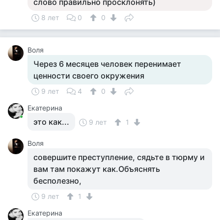
слово правильно просклонять)
8 лет
0
0
Воля
Через 6 месяцев человек перенимает
ценности своего окружения
9 лет
4
0
Екатерина
это как...
9 лет
1
Воля
совершите преступление, сядьте в тюрму и
вам там покажут как.Объяснять
бесполезно,
9 лет
1
Екатерина