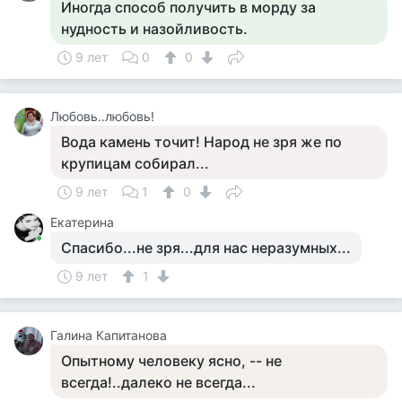
Иногда способ получить в морду за
нудность и назойливость.
9 лет
0
0
Любовь..любовь!
Вода камень точит! Народ не зря же по
крупицам собирал...
9 лет
1
0
Екатерина
Спасибо...не зря...для нас неразумных...
9 лет
1
Галина Капитанова
Опытному человеку ясно, -- не
всегда!..далеко не всегда...