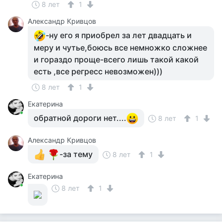
8 лет
1
Александр Кривцов
-ну его я приобрел за лет двадцать и
меру и чутье,боюсь все немножко сложнее
и гораздо проще-всего лишь такой какой
есть ,все регресс невозможен)))
8 лет
1
Екатерина
обратной дороги нет....
8 лет
1
Александр Кривцов
-за тему
8 лет
1
Екатерина
8 лет
1