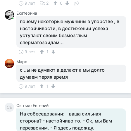
9 лет
2
0
Екатерина
почему некоторые мужчины в упорстве , в
настойчивости, в достижении успеха
уступают своим безмозглым
сперматозоидам...
9 лет
1
Марс
с ..ы не думают а делают а мы долго
думаем теряя время
9 лет
1
Сытько Евгений
СЕ
На собеседовании: - ваша сильная
сторона? - настойчиво то. - Ок, мы Вам
перезвоним. - Я здесь подожду.