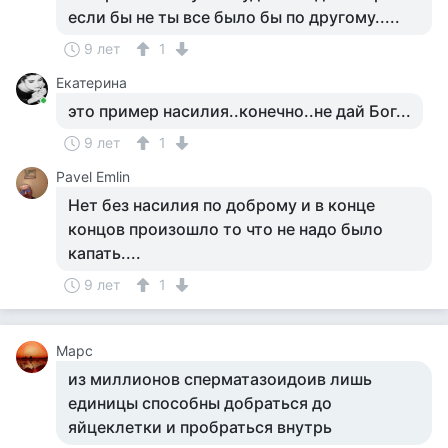
если бы не ты все было бы по другому.....
9 лет
1
Екатерина
это пример насилия..конечно..не дай Бог...
9 лет
1
Pavel Emlin
Нет без насилия по доброму и в конце
концов произошло то что не надо было
капать....
9 лет
1
Марс
из миллионов сперматазоидоив лишь
единицы способны добраться до
яйцеклетки и пробраться внутрь