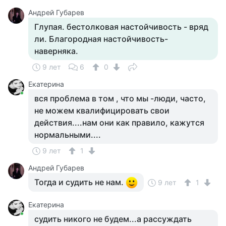
Андрей Губарев
Глупая. бестолковая настойчивость - вряд
ли. Благородная настойчивость-
наверняка.
9 лет
6
0
Екатерина
вся проблема в том , что мы -люди, часто,
не можем квалифицировать свои
действия....нам они как правило, кажутся
нормальными....
9 лет
1
Андрей Губарев
Тогда и судить не нам.
9 лет
1
Екатерина
судить никого не будем...а рассуждать