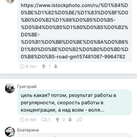
https://www.istockphoto.com/ru/%D1%84%D
0%BE%D1%82%D0%BE/%D1%83%D0%BF%D0
%B0%D0%B2%D1%88%D0%B5%D0%B5-
%D0%B4%D0%B5%D1%80%D0%B5%D0%B2%
D0%BE-
%D0%B1%D0%BB%D0%BE%D0%BA%D0%B8%
D1%80%D0%BE%D0%B2%D0%B0%D0%BD%D
0%B8%D0%B5-road-gm157481087-9964782
8 лет
1
Григорий
цель какая? потом, результат работы в
регулярности, скорость работы в
концентрации, а над всем - воля...
9 лет
1
0
Екатерина