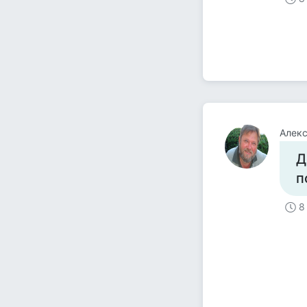
Алекс
Д
п
8