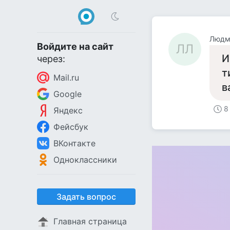
Людм
Войдите на сайт
ЛЛ
И
через:
т
Mail.ru
в
Google
8
Яндекс
Фейсбук
ВКонтакте
Одноклассники
Задать вопрос
Главная страница