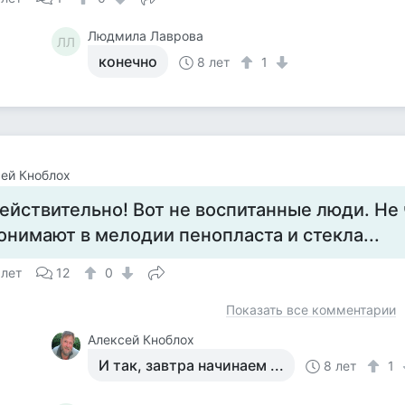
Людмила Лаврова
ЛЛ
конечно
8 лет
1
ей Кноблох
ействительно! Вот не воспитанные люди. Не 
онимают в мелодии пенопласта и стекла...
 лет
12
0
Показать все комментарии
Алексей Кноблох
И так, завтра начинаем ...
8 лет
1