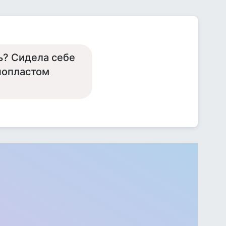
ь? Сидела себе
енопластом