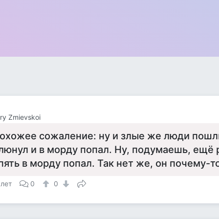
ry Zmievskoi
охожее сожаление: ну и злые же люди пошл
люнул и в морду попал. Ну, подумаешь, ещё 
пять в морду попал. Так нет же, он почему-т
 лет
0
0