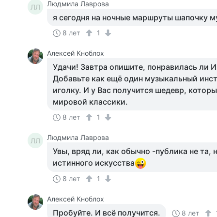
Людмила Лаврова
ЛЛ
я сегодня на ночные маршруты шапочку 
8 лет
1
Алексей Кноблох
Удачи! Завтра опишите, понравилась ли 
Добавьте как ещё один музыкальный инст
иголку. И у Вас получится шедевр, котор
мировой классики.
8 лет
1
Людмила Лаврова
ЛЛ
Увы, вряд ли, как обычно -публика не та, 
истинного искусства
8 лет
1
Алексей Кноблох
Пробуйте. И всё получится.
8 лет