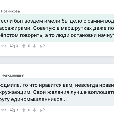
 Новичкова
 если бы гвоздём имели бы дело с самим вод
ассажирами. Советую в маршрутках даже по
ёпотом говорить, а то люди остановки начну
 лет
0
0
ь Непомнящий
юдмила, то что нравится вам, невсегда нрави
кружающим. Свои желания лучше воплощать
ругу единомышленников...
 лет
3
0