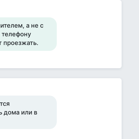
ителем, а не с
 телефону
т проезжать.
тся
 дома или в