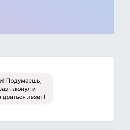
и! Подумаешь,
раз плюнул и
о драться лезет!