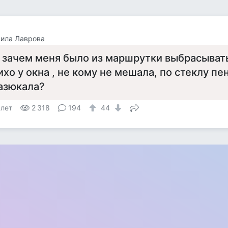
ила Лаврова
 зачем меня было из маршрутки выбрасыват
ихо у окна , не кому не мешала, по стеклу п
азюкала?
 лет
2 318
194
44