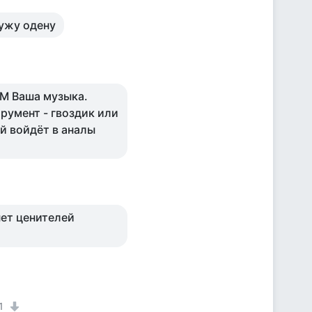
мужу одену
ИМ Ваша музыка.
румент - гвоздик или
ый войдёт в аналы
нет ценителей
1