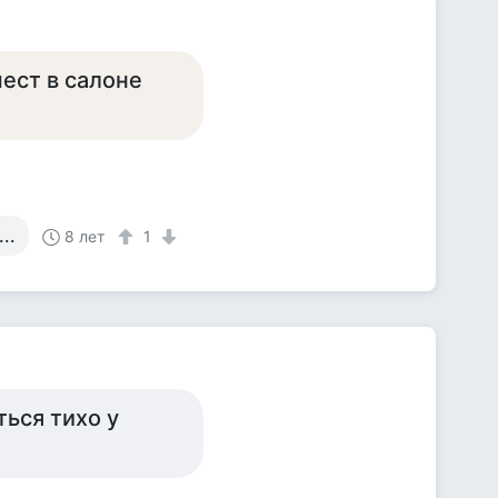
шест в салоне
..
8 лет
1
ься тихо у