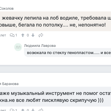
Соколов
.. жевачку лепила на лоб водиле, требовала 
овыше, бегала по потолку.... не, непонятно!
 лет
1
0
Людмила Лаврова
ЛЛ
возюкала по стеклу пенопластом..... и все.
я Баранова
аже музыкальный инструмент не помог остат
кна.не все любят писклявую скрипучую )))
 лет
1
0