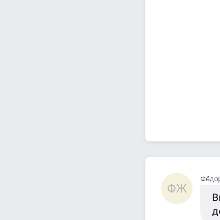
Фёдо
ФЖ
В
д