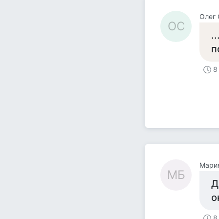
Олег 
ОС
.
п
8
Мари
МБ
Д
о
8