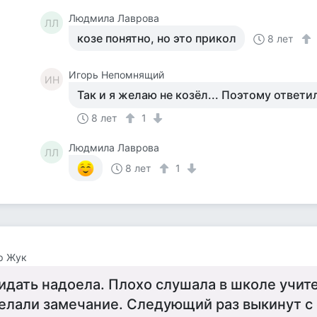
Людмила Лаврова
ЛЛ
козе понятно, но это прикол
8 лет
Игорь Непомнящий
ИН
Так и я желаю не козёл... Поэтому ответи
8 лет
1
Людмила Лаврова
ЛЛ
8 лет
1
р Жук
идать надоела. Плохо слушала в школе учит
елали замечание. Следующий раз выкинут с