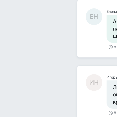
Елена
ЕН
А
п
ш
8
Игор
ИН
Л
о
к
8