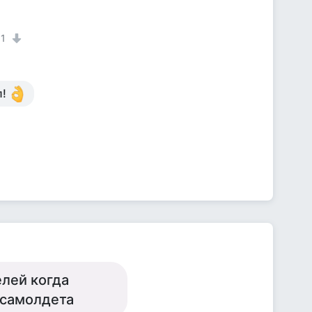
1
л!
елей когда
 самолдета