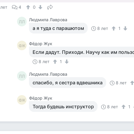
 лет
4
0
Людмила Лаврова
ЛЛ
а я туда с парашютом
8 лет
1
Фёдор Жук
ФЖ
Если дадут. Приходи. Научу как им польз
8 лет
1
Людмила Лаврова
ЛЛ
спасибо, я сестра вдвешника
8 лет
Фёдор Жук
ФЖ
Тогда будешь инструктор
8 лет
1