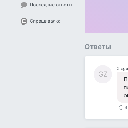
Последние ответы
Спрашивалка
Ответы
Grego
GZ
П
п
о
8