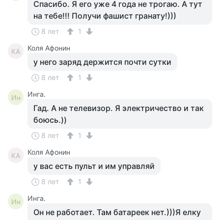
Спасибо. Я его уже 4 года не трогаю. А тут
на тебе!!! Получи фашист гранату!)))
8 лет
1
Коля Афонин
КА
у него заряд держится почти сутки
8 лет
1
Инга.
Ин
Гад. А не телевизор. Я электричество и так
боюсь.))
8 лет
1
Коля Афонин
КА
у вас есть пульт и им управляй
8 лет
1
Инга.
Ин
Он не работает. Там батареек нет.)))Я елку