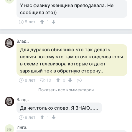
У нас физику женщина преподавала. Не
сообщила это))
8 лет
1
Влад..
Для дураков объясняю.что так делать
нельзя.потому что там стоят конденсаторы
в схеме телевизора которые отдают
зарядный ток в обратную сторону..
8 лет
10
0
Показать все комментарии
Влад..
Да нет.только слово, Я ЗНАЮ......
8 лет
1
Инга.
Ин