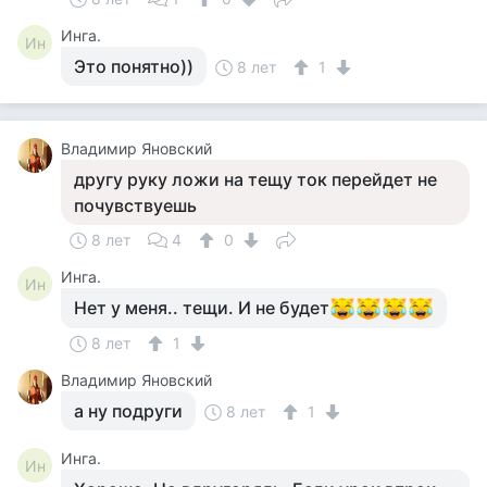
Инга.
Ин
Это понятно))
8 лет
1
Владимир Яновский
другу руку ложи на тещу ток перейдет не
почувствуешь
8 лет
4
0
Инга.
Ин
Нет у меня.. тещи. И не будет
8 лет
1
Владимир Яновский
а ну подруги
8 лет
1
Инга.
Ин