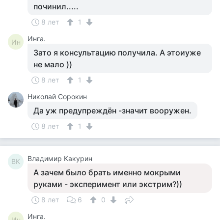
починил.....
8 лет
1
Инга.
Ин
Зато я консультацию получила. А этоиуже
не мало ))
8 лет
1
Николай Сорокин
Да уж предупреждён -значит вооружен.
8 лет
1
Владимир Какурин
ВК
А зачем было брать именно мокрыми
руками - эксперимент или экстрим?))
8 лет
6
0
Инга.
Ин