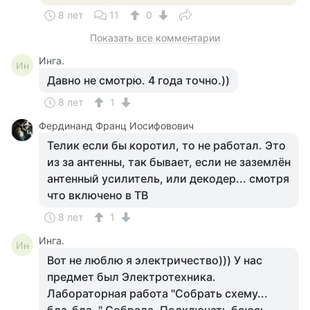
8 лет
11
0
Показать все комментарии
Инга.
Ин
Давно не смотрю. 4 года точно.))
8 лет
1
Фердинанд Франц Иосифовович
Телик если бы коротил, то не работал. Это
из за антенны, так бывает, если не заземлён
антенный усилитель, или декодер... смотря
что включено в ТВ
8 лет
1
Инга.
Ин
Вот не люблю я электричество))) У нас
предмет был Электротехника.
Лабораторная работа "Собрать схему...