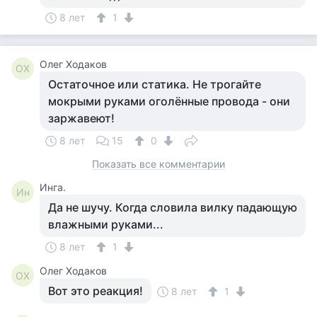
8 лет
1
Олег Ходаков
ОХ
Остаточное или статика. Не трогайте
мокрыми руками оголённые провода - они
заржавеют!
8 лет
15
0
Показать все комментарии
Инга.
Ин
Да не шучу. Когда словила вилку падающую
влажными руками...
8 лет
1
Олег Ходаков
ОХ
Вот это реакция!
8 лет
1