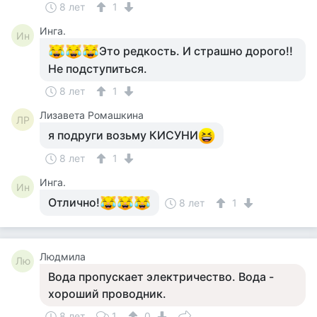
8 лет
1
Инга.
Ин
Это редкость. И страшно дорого!!
Не подступиться.
8 лет
1
Лизавета Ромашкина
ЛР
я подруги возьму КИСУНИ
8 лет
1
Инга.
Ин
Отлично!
8 лет
1
Людмила
Лю
Вода пропускает электричество. Вода -
хороший проводник.
8 лет
1
0