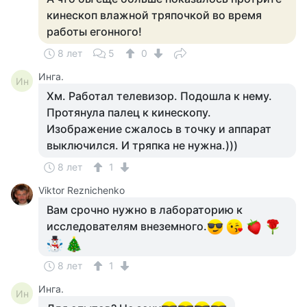
кинескоп влажной тряпочкой во время
работы егонного!
8 лет
5
0
Инга.
Ин
Хм. Работал телевизор. Подошла к нему.
Протянула палец к кинескопу.
Изображение сжалось в точку и аппарат
выключился. И тряпка не нужна.)))
8 лет
1
Viktor Reznichenko
Вам срочно нужно в лабораторию к
исследователям внеземного.
8 лет
1
Инга.
Ин