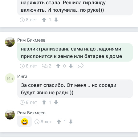
наряжать стала. Решила гирлянду
включить. И получила.. по руке)))
8 лет
1
Рим Бикмеев
наэликтрализована сама надо ладонями
прислонится к земле или батарее в доме
8 лет
2
0
Инга.
Ин
За совет спасибо. От меня .. но соседи
будут явно не рады.))
8 лет
1
Рим Бикмеев
8 лет
1