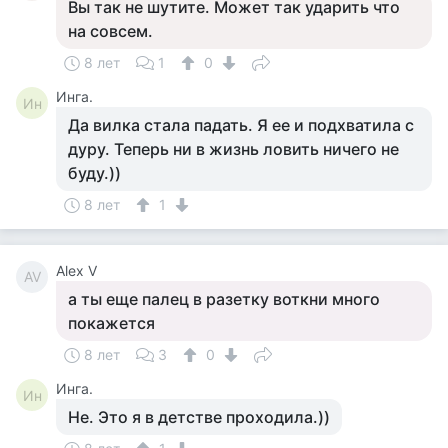
Вы так не шутите. Может так ударить что
на совсем.
8 лет
1
0
Инга.
Ин
Да вилка стала падать. Я ее и подхватила с
дуру. Теперь ни в жизнь ловить ничего не
буду.))
8 лет
1
Alex V
AV
а ты еще палец в разетку воткни много
покажется
8 лет
3
0
Инга.
Ин
Не. Это я в детстве проходила.))