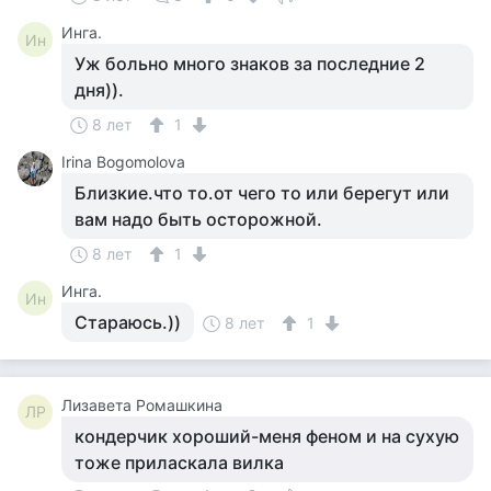
Инга.
Ин
Уж больно много знаков за последние 2
дня)).
8 лет
1
Irina Bogomolova
Близкие.что то.от чего то или берегут или
вам надо быть осторожной.
8 лет
1
Инга.
Ин
Стараюсь.))
8 лет
1
Лизавета Ромашкина
ЛР
кондерчик хороший-меня феном и на сухую
тоже приласкала вилка