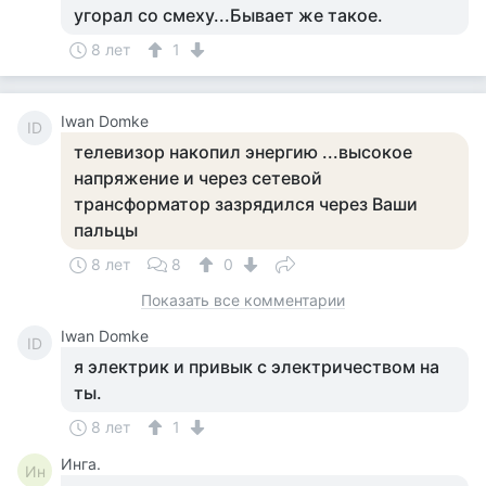
угорал со смеху...Бывает же такое.
8 лет
1
Iwan Domke
ID
телевизор накопил энергию ...высокое
напряжение и через сетевой
трансформатор зазрядился через Ваши
пальцы
8 лет
8
0
Показать все комментарии
Iwan Domke
ID
я электрик и привык с электричеством на
ты.
8 лет
1
Инга.
Ин