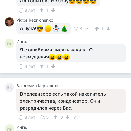
Для опытов? Не зочу
8 лет
1
Viktor Reznichenko
А нуна!
8 лет
1
Инга.
Ин
Я с ошибками писать начала. От
возмущения
8 лет
1
Владимир Кержаков
ВК
В телевизоре есть такой накопитель
электричества, конденсатор. Он и
разрядился через Вас.
8 лет
5
0
Инга.
Ин