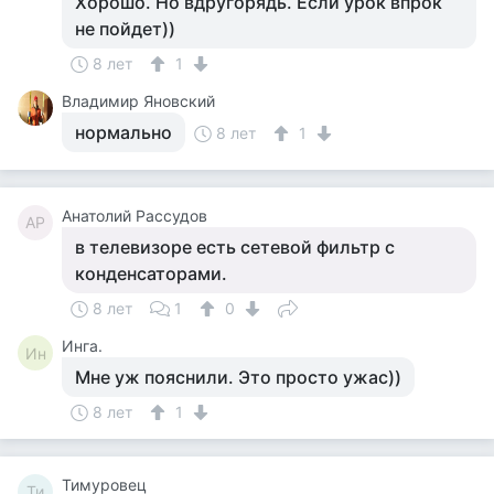
Хорошо. Но вдругорядь. Если урок впрок
не пойдет))
8 лет
1
Владимир Яновский
нормально
8 лет
1
Анатолий Рассудов
АР
в телевизоре есть сетевой фильтр с
конденсаторами.
8 лет
1
0
Инга.
Ин
Мне уж пояснили. Это просто ужас))
8 лет
1
Тимуровец
Ти