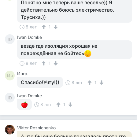
Понятно мне теперь ваше веселье)) Я
действительно боюсь электричество.
Трусиха.))
8 лет
1
Iwan Domke
ID
везде где изоляция хорошая не
повреждённая не бойтесь
8 лет
1
Инга.
Ин
Спасибо!Учту!))
8 лет
1
Iwan Domke
ID
8 лет
1
Viktor Reznichenko
А что бы еще больше показалось протрите