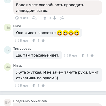
Вода имеет способность проводить
липиздричество.
8 лет
3
0
Инга.
Ин
Оно живет в розетке.
8 лет
1
Тимуровец
Ти
Да, там траханье идёт.
8 лет
1
Инга.
Ин
Жуть жуткая. И не зачем тянуть руки. Вмиг
отхватишь по рукам.))
8 лет
1
Владимир Михайлов
ВМ