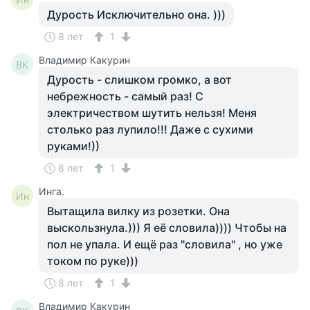
Дурость Исключительно она. )))
8 лет
1
Владимир Какурин
ВК
Дурость - слишком громко, а вот
небрежность - самый раз! С
электричеством шутить нельзя! Меня
столько раз лупило!!! Даже с сухими
руками!))
8 лет
1
Инга.
Ин
Вытащила вилку из розетки. Она
выскользнула.))) Я её словила)))) Чтобы на
пол не упала. И ещё раз "словила" , но уже
током по руке)))
8 лет
1
Владимир Какурин