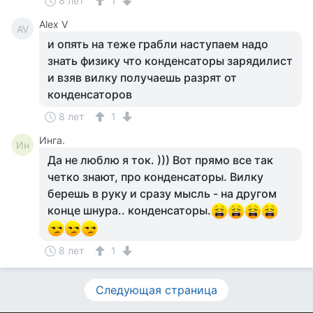
8 лет
1
Alex V
AV
и опять на теже грабли наступаем надо
знать физику что конденсаторы зарядилист
и взяв вилку получаешь разрят от
конденсаторов
8 лет
1
Инга.
Ин
Да не люблю я ток. ))) Вот прямо все так
четко знают, про конденсаторы. Вилку
берешь в руку и сразу мысль - на другом
конце шнура.. конденсаторы.
8 лет
1
Следующая страница