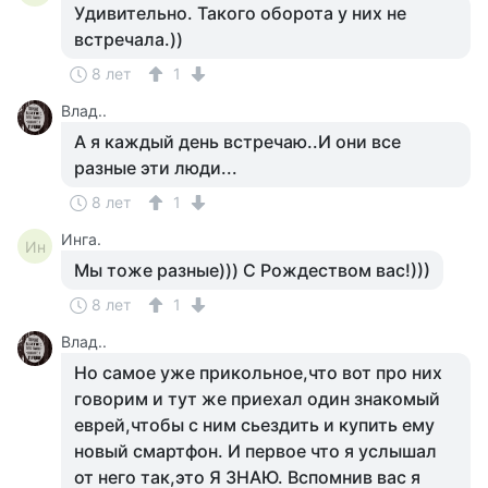
Удивительно. Такого оборота у них не
встречала.))
8 лет
1
Влад..
А я каждый день встречаю..И они все
разные эти люди...
8 лет
1
Инга.
Ин
Мы тоже разные))) С Рождеством вас!)))
8 лет
1
Влад..
Но самое уже прикольное,что вот про них
говорим и тут же приехал один знакомый
еврей,чтобы с ним сьездить и купить ему
новый смартфон. И первое что я услышал
от него так,это Я ЗНАЮ. Вспомнив вас я