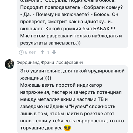
бла-бла.." Собрала. Подключать боюсь.
Подходит преподаватель -Собрали схему?
- Да. - Почему не включаете? - Боюсь. Он
проверяет, смотрит как на идиотку.. и..
включает. Какой громкий был БАБАХ !!!
Мне потом разрешали только наблюдать и
результаты записывать.))
8 лет
1
Фердинанд Франц Иосифовович
Это удивительно, для такой эрудированной
женщины ))))
Можешь взять простой индикатор
напряжения, тестер и замерить потенциал
между металличекими частями ТВ и
заведомо найденым "Нулем" сложность
лишь в том, чтобы найти в розетке этот
ноль...если у тебя есть евророзетка, то это
торчащие два уса