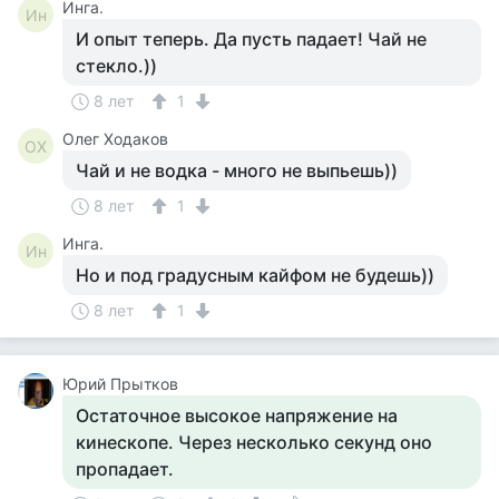
Инга.
Ин
И опыт теперь. Да пусть падает! Чай не
стекло.))
8 лет
1
Олег Ходаков
ОХ
Чай и не водка - много не выпьешь))
8 лет
1
Инга.
Ин
Но и под градусным кайфом не будешь))
8 лет
1
Юрий Прытков
Остаточное высокое напряжение на
кинескопе. Через несколько секунд оно
пропадает.