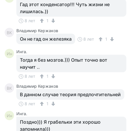
Гад этот конденсатор!!! Чуть жизни не
лишилась.))
8 лет
1
Владимир Кержаков
ВК
Он не гад он железяка
8 лет
1
Инга.
Ин
Тогда я без мозгов.))) Опыт точно вот
научит ..
8 лет
1
Владимир Кержаков
ВК
В данном случае теория предпочтительней
8 лет
1
Инга.
Ин
Поздно))) Я грабельки эти хорошо
запомнила)))