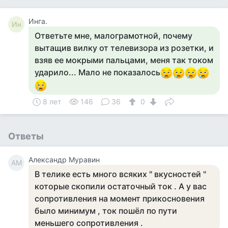
Инга.
Ин
Ответьте мне, малограмотной, почему
вытащив вилку от телевизора из розетки, и
взяв ее мокрыми пальцами, меня так током
ударило... Мало не показалось
8 лет
146
36
0
Ответы
Александр Муравин
АМ
В телике есть много всяких " вкусностей "
которые скопили остаточный ток . А у вас
сопротивления на момент прикосновения
было минимум , ток пошёл по пути
меньшего сопротивления .