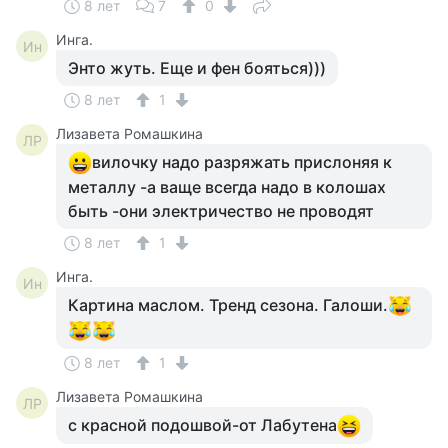
8 лет
7
0
Инга.
Ин
Энто жуть. Еще и фен бояться)))
8 лет
1
Лизавета Ромашкина
ЛР
вилочку надо разряжать прислоняя к
металлу -а ваще всегда надо в колошах
быть -они электричество не проводят
8 лет
1
Инга.
Ин
Картина маслом. Тренд сезона. Галоши.
8 лет
1
Лизавета Ромашкина
ЛР
с красной подошвой-от Лабутена