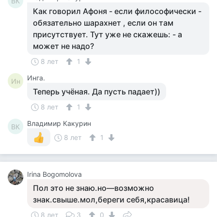
ВК
Как говорил Афоня - если философически -
обязательно шарахнет , если он там
присутствует. Тут уже не скажешь: - а
может не надо?
8 лет
1
Инга.
Ин
Теперь учёная. Да пусть падает))
8 лет
1
Владимир Какурин
ВК
8 лет
1
Irina Bogomolova
Пол это не знаю.но—возможно
знак.свыше.мол,береги себя,красавица!
8 лет
3
0