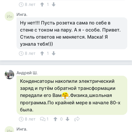
8 лет
1
Инга.
Ин
Ну нет!!! Пусть розетка сама по себе в
стене с током на пару. А я - особе. Привет.
Стиль ответов не меняется. Маска! Я
узнала тебя!))
8 лет
1
Андрей Ш.
Конденсаторы накопили электрический
заряд и путём обратной трансформации
передали его Вам
.Физика,школьная
программа.По крайней мере в начале 80-х
была.
8 лет
1
0
Инга.
Ин