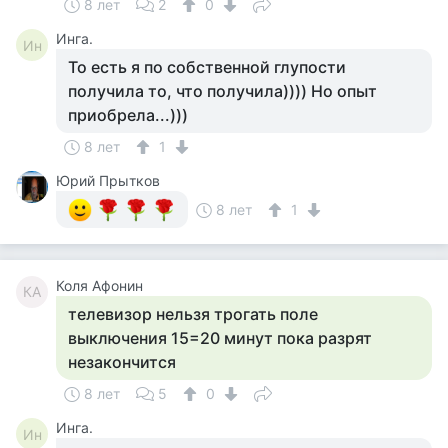
8 лет
2
0
Инга.
Ин
То есть я по собственной глупости
получила то, что получила)))) Но опыт
приобрела...)))
8 лет
1
Юрий Прытков
8 лет
1
Коля Афонин
КА
телевизор нельзя трогать поле
выключения 15=20 минут пока разрят
незакончится
8 лет
5
0
Инга.
Ин