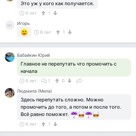
Это уж у кого как получается.
6 лет
1
Игорь
Иг
6 лет
1
Бабайкин Юрий
Главное не перепутать что промочить с
начала
6 лет
1
0
Людмила (Мила)
Здесь перепутать сложно. Можно
промочить до того, а потом и после того.
Всё равно поможет.
6 лет
1