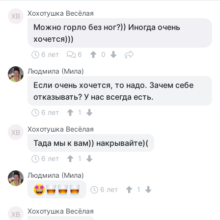
Хохотушка Весёлая
ХВ
Можно горло без ног?)) Иногда очень
хочется)))
6 лет
6
0
Людмила (Мила)
Если очень хочется, то надо. Зачем себе
отказывать? У нас всегда есть.
6 лет
1
Хохотушка Весёлая
ХВ
Тада мы к вам)) накрывайте)(
6 лет
1
Людмила (Мила)
6 лет
1
Хохотушка Весёлая
ХВ