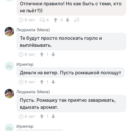
Отличное правило! Но как быть с теми, кто
не пьёт?))
6 лет
4
0
Людмила (Мила)
Те будут просто полоскать горло и
выплёвывать.
6 лет
1
Иринтер
Ир
Деньги на ветер. Пусть ромашкой полощут
6 лет
1
Людмила (Мила)
Пусть. Ромашку так приятно заваривать,
вдыхать аромат.
6 лет
1
Иринтер
Ир