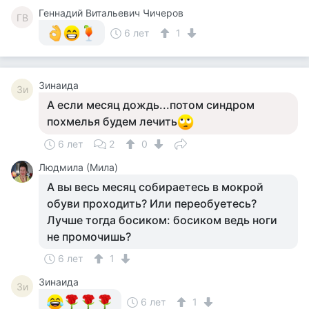
Геннадий Витальевич Чичеров
ГВ
6 лет
1
Зинаида
Зи
А если месяц дождь...потом синдром
похмелья будем лечить
6 лет
2
0
Людмила (Мила)
А вы весь месяц собираетесь в мокрой
обуви проходить? Или переобуетесь?
Лучше тогда босиком: босиком ведь ноги
не промочишь?
6 лет
1
Зинаида
Зи
6 лет
1