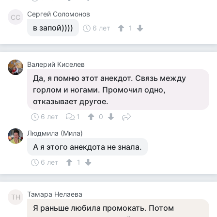
Сергей Соломонов
СС
в запой))))
6 лет
1
Валерий Киселев
Да, я помню этот анекдот. Связь между
горлом и ногами. Промочил одно,
отказывает другое.
6 лет
1
0
Людмила (Мила)
А я этого анекдота не знала.
6 лет
1
Тамара Нелаева
ТН
Я раньше любила промокать. Потом