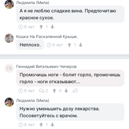
Людмила (Мила)
А я не люблю сладкие вина. Предпочитаю
красное сухое.
6 лет
1
Кошка На Раскаленной Крыше.
Неплохо.
6 лет
1
Геннадий Витальевич Чичеров
ГВ
Промочишь ноги - болит горло, промочишь
горло - ноги отказывают...
6 лет
2
0
Людмила (Мила)
Нужно уменьшить дозу лекарства.
Посоветуйтесь с врачом.
6 лет
1