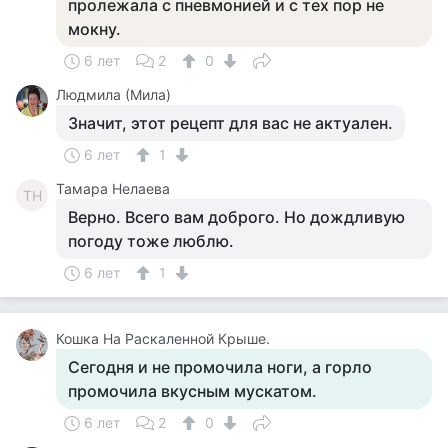
пролежала с пневмонией и с тех пор не
мокну.
6 лет
2
0
Людмила (Мила)
Значит, этот рецепт для вас не актуален.
6 лет
1
Тамара Нелаева
ТН
Верно. Всего вам доброго. Но дождливую
погоду тоже люблю.
6 лет
1
Кошка На Раскаленной Крыше.
Сегодня и не промочила ноги, а горло
промочила вкусным мускатом.
6 лет
2
0