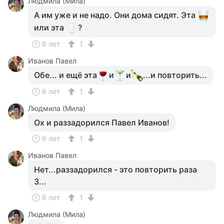
Людмила (Мила)
А им уже и не надо. Они дома сидят. Эта
или эта
?
6 лет
1
Иванов Павел
Обе... и ещё эта
и
и
...и повторить...
6 лет
1
Людмила (Мила)
Ох и раззадорился Павел Иванов!
6 лет
1
Иванов Павел
Нет...раззадорился - это повторить раза
3...
6 лет
1
Людмила (Мила)