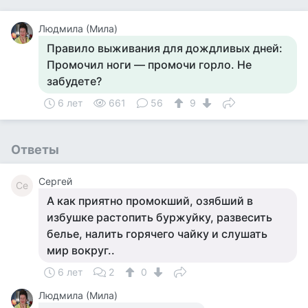
Людмила (Мила)
Правило выживания для дождливых дней:
Промочил ноги — промочи горло. Не
забудете?
6 лет
661
56
9
Ответы
Сергей
Се
А как приятно промокший, озябший в
избушке растопить буржуйку, развесить
белье, налить горячего чайку и слушать
мир вокруг..
6 лет
2
0
Людмила (Мила)