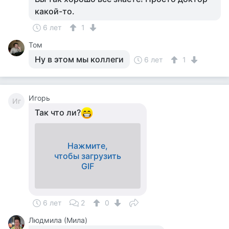
какой-то.
6 лет
1
Том
Ну в этом мы коллеги
6 лет
1
Игорь
Иг
Так что ли?
Нажмите,
чтобы загрузить
GIF
6 лет
2
0
Людмила (Мила)