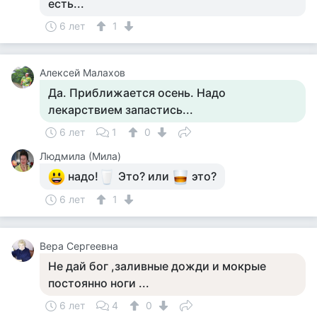
есть...
6 лет
1
Алексей Малахов
Да. Приближается осень. Надо
лекарствием запастись...
6 лет
1
0
Людмила (Мила)
надо!
Это? или
это?
6 лет
1
Вера Сергеевна
Не дай бог ,заливные дожди и мокрые
постоянно ноги ...
6 лет
4
0