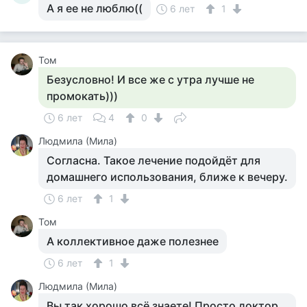
А я ее не люблю((
6 лет
1
Том
Безусловно! И все же с утра лучше не
промокать)))
6 лет
4
0
Людмила (Мила)
Согласна. Такое лечение подойдёт для
домашнего использования, ближе к вечеру.
6 лет
1
Том
А коллективное даже полезнее
6 лет
1
Людмила (Мила)
Вы так хорошо всё знаете! Просто доктор