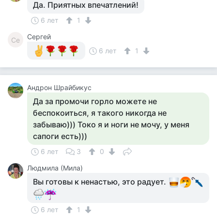
Да. Приятных впечатлений!
6 лет
1
Сергей
Се
6 лет
1
Андрон Шрайбикус
Да за промочи горло можете не
беспокоиться, я такого никогда не
забываю))) Токо я и ноги не мочу, у меня
сапоги есть)))
6 лет
3
0
Людмила (Мила)
Вы готовы к ненастью, это радует.
6 лет
1