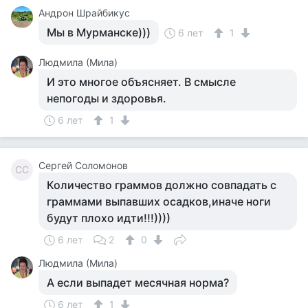
Андрон Шрайбикус
Мы в Мурманске)))
6 лет
1
Людмила (Мила)
И это многое объясняет. В смысле
непогоды и здоровья.
6 лет
1
Сергей Соломонов
СС
Количество граммов должно совпадать с
граммами выпавших осадков,иначе ноги
будут плохо идти!!!))))
6 лет
2
0
Людмила (Мила)
А если выпадет месячная норма?
6 лет
1