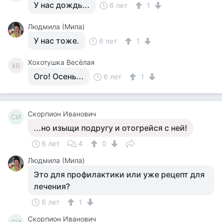
У нас дождь...
6 лет
1
Людмила (Мила)
У нас тоже.
6 лет
1
Хохотушка Весёлая
ХВ
Ого! Осень...
6 лет
1
Скорпион Иванович
СИ
...но изыщи подругу и отогрейся с ней!
6 лет
4
0
Людмила (Мила)
Это для профилактики или уже рецепт для
лечения?
6 лет
1
Скорпион Иванович