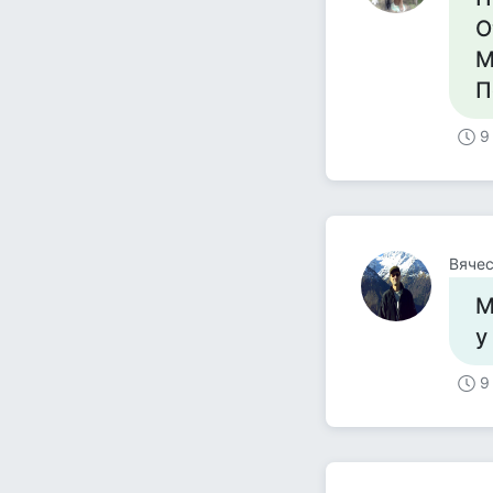
О
М
П
9
Вячес
М
у
9