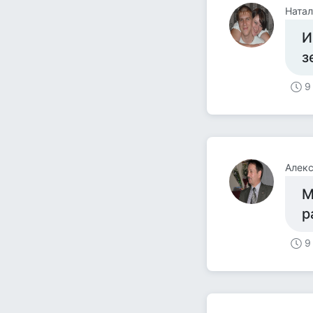
Натал
И
з
9
Алек
М
р
9