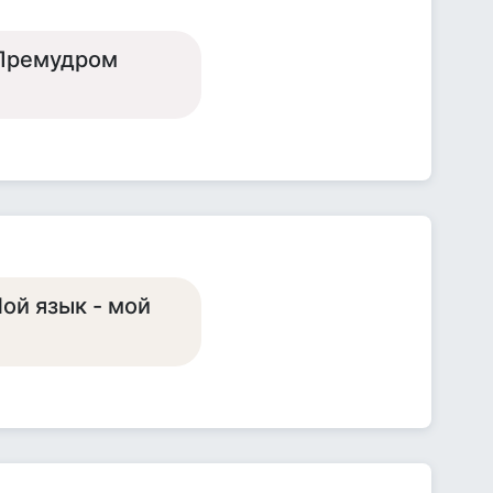
"Премудром
Мой язык - мой