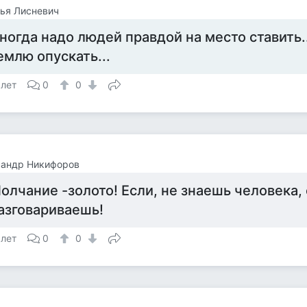
ья Лисневич
ногда надо людей правдой на место ставить..
емлю опускать...
 лет
0
0
сандр Никифоров
олчание -золото! Если, не знаешь человека,
азговариваешь!
 лет
0
0