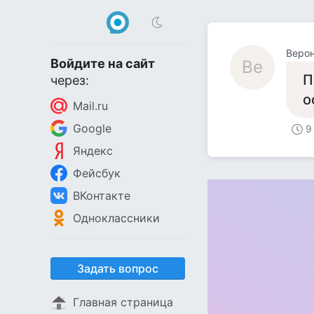
Веро
Войдите на сайт
Ве
П
через:
о
Mail.ru
Google
9
Яндекс
Фейсбук
ВКонтакте
Одноклассники
Задать вопрос
Главная страница