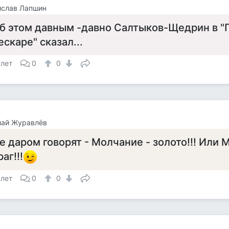
ислав Лапшин
б этом давным -давно Салтыков-Щедрин в 
ескаре" сказал...
 лет
0
0
лай Журавлёв
е даром говорят - Молчание - золото!!! Или 
раг!!!
 лет
0
0