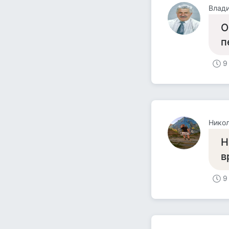
Влад
О
п
9
Нико
Н
в
9