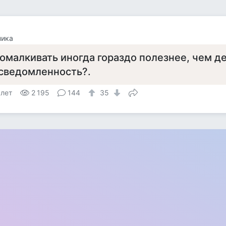
ника
омалкивать иногда гораздо полезнее, чем д
сведомленность?.
 лет
2 195
144
35