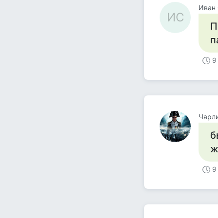
Иван 
ИС
П
п
9
Чарл
б
ж
9