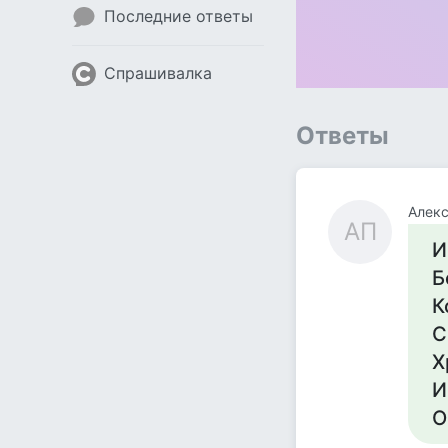
Последние ответы
Спрашивалка
Ответы
Алекс
АП
И
Б
К
С
Х
И
О