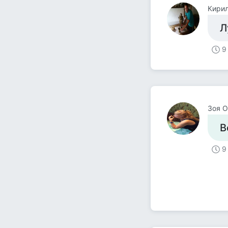
Кири
Л
9
Зоя О
В
9