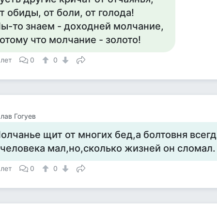
т обиды, от боли, от голода!
ы-то знаем - доходней молчание,
отому что молчание - золото!
 лет
0
0
лав Гогуев
олчанье щит от многих бед,а болтовня всегд
 человека мал,но,сколько жизней он сломал.
 лет
0
0