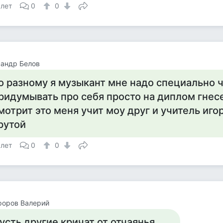
 лет
0
0
андр Белов
о разному я музыкант мне надо специально ч
ридумывать про себя просто на диплом гнесе
мотрит это меня учит моу друг и учитель иго
рутой
 лет
0
0
форов Валерий
усть другие кричат от отчаянья,