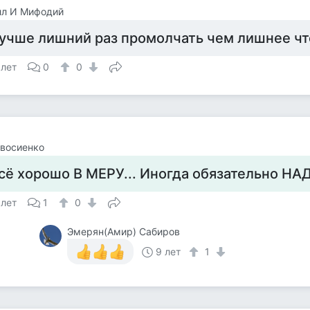
лл И Мифодий
учше лишний раз промолчать чем лишнее что
 лет
0
0
восиенко
сё хорошо В МЕРУ... Иногда обязательно НАД
 лет
1
0
Эмерян(Амир) Сабиров
9 лет
1