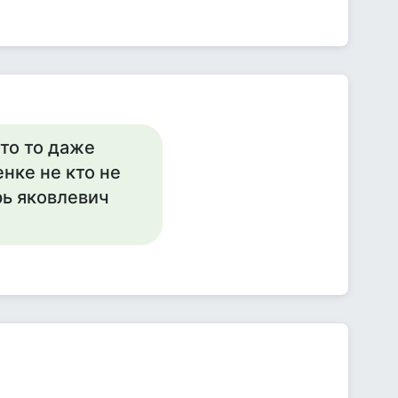
то то даже
нке не кто не
рь яковлевич