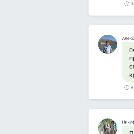
9
Алекс
п
п
с
к
9
Ники
П