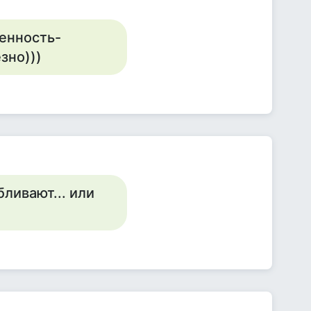
енность-
зно)))
ливают... или