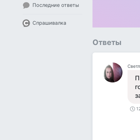
Последние ответы
Спрашивалка
Ответы
Светл
П
г
з
1