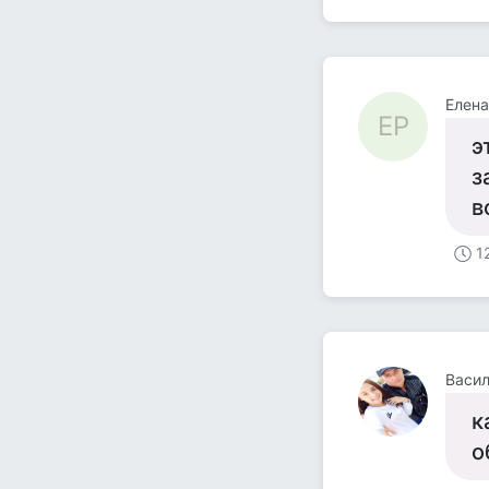
Елена
ЕР
э
з
в
1
Васи
к
о