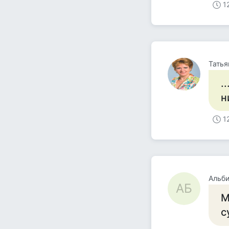
1
Татья
.
н
1
Альби
АБ
М
с