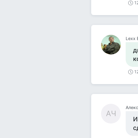
1
Lexx 
д
к
1
Алек
АЧ
И
с