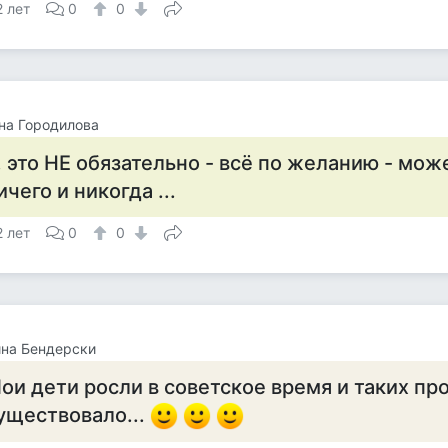
2 лет
0
0
на Городилова
.. это НЕ обязательно - всё по желанию - мож
ичего и никогда ...
2 лет
0
0
на Бендерски
ои дети росли в советское время и таких пр
уществовало...