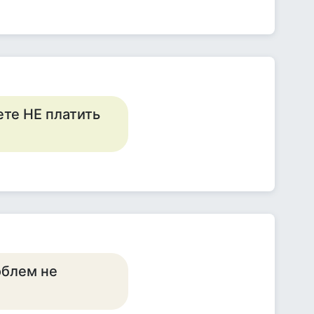
ете НЕ платить
облем не