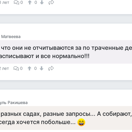
0 лет
0
0
 Матвеева
 что они не отчитываются за по траченные де
асписывают и все нормально!!!
2 лет
0
0
уль Ракишева
 разных садах, разные запросы... А собирают
сегда хочется побольше...