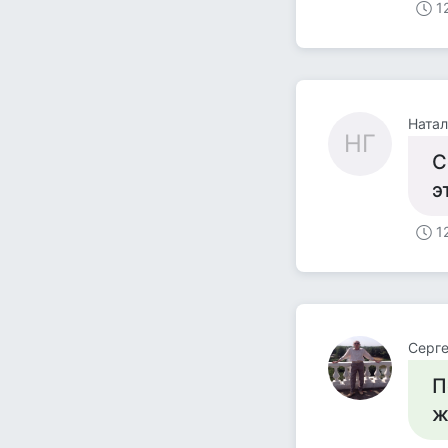
1
Натал
НГ
С
э
1
Серг
П
ж