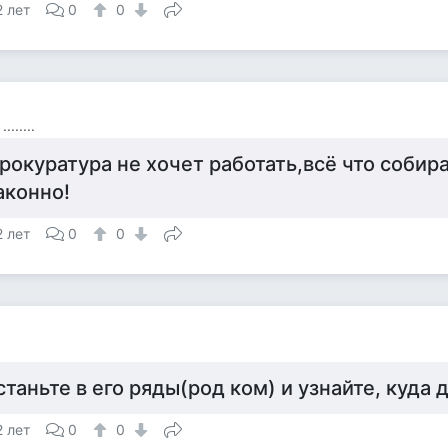
2 лет
0
0
.......
рокуратура не хочет работать,всё что собира
аконно!
2 лет
0
0
станьте в его ряды(род ком) и узнайте, куда 
2 лет
0
0