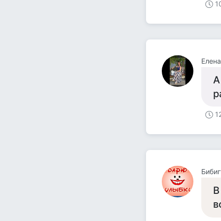
1
Елена
А
р
1
Бибиг
В
в