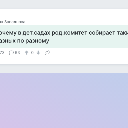
на Западнова
очему в дет.садах род.комитет собирает так
азных по разному
73
63
0