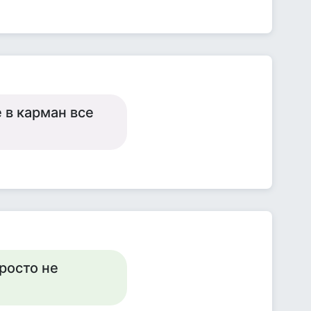
 в карман все
росто не