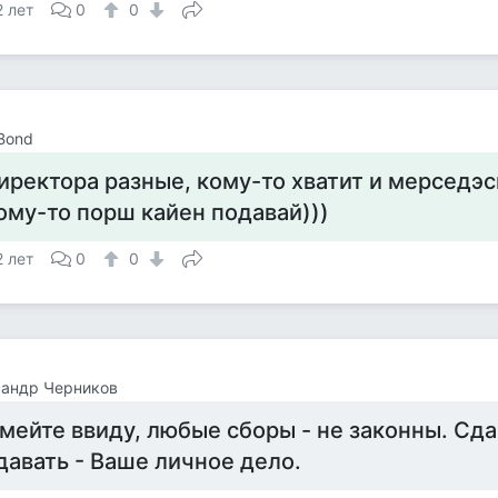
2 лет
0
0
Bond
иректора разные, кому-то хватит и мерседэси
ому-то порш кайен подавай)))
2 лет
0
0
сандр Черников
мейте ввиду, любые сборы - не законны. Сда
давать - Ваше личное дело.