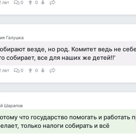
2 лет
0
0
ия Галушка
обирают везде, но род. Комитет ведь не себе
то собирает, все для наших же детей!!'
2 лет
0
0
ей Шарапов
отому что государство помогать и работать п
елает, только налоги собирать и всё