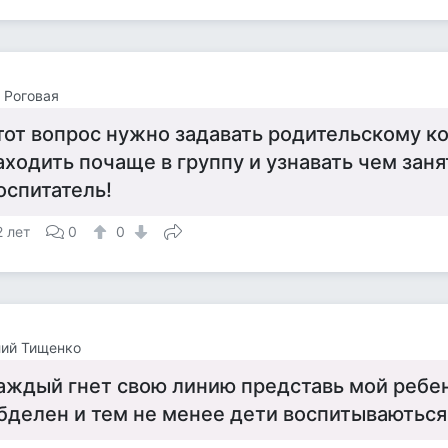
 Роговая
тот вопрос нужно задавать родительскому к
аходить почаще в группу и узнавать чем заня
оспитатель!
2 лет
0
0
лий Тищенко
аждый гнет свою линию представь мой ребен
бделен и тем не менее дети воспитываються