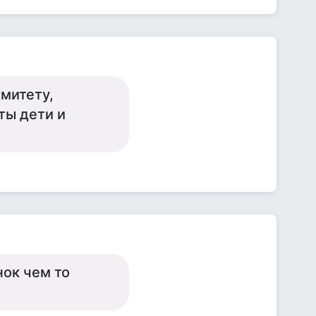
омитету,
ты дети и
ок чем то