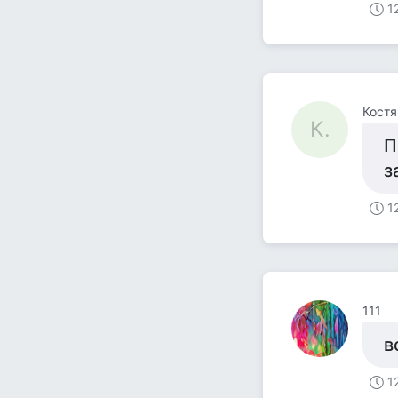
1
Костя .
К.
П
з
1
111
в
1