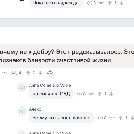
Пока есть надежда.
8 лет
1
с
очему не к добру? Это предсказывалось. Это
ризнаков близости счастливой жизни.
 лет
4
0
Anna Come Dio Vuole
AC
но сначала СУД
8 лет
1
Алекс
Ал
Всему есть своё начало.
8 лет
1
Anna Come Dio Vuole