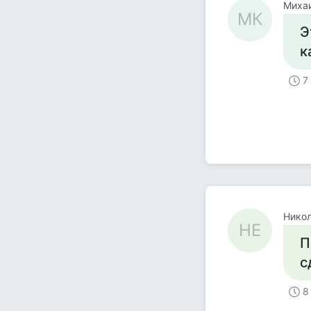
Миха
МК
Э
к
7
Никол
НЕ
П
с
8