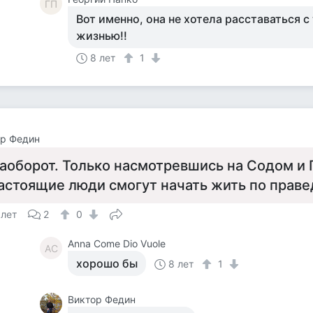
ГП
Вот именно, она не хотела расставаться с
жизнью!!
8 лет
1
ор Федин
аоборот. Только насмотревшись на Содом и
астоящие люди смогут начать жить по прав
 лет
2
0
Anna Come Dio Vuole
AC
хорошо бы
8 лет
1
Виктор Федин