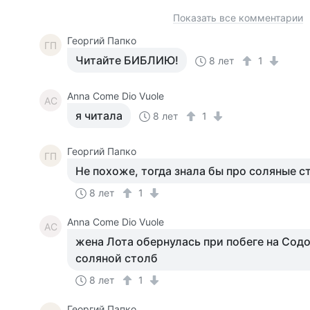
Показать все комментарии
Георгий Папко
ГП
Читайте БИБЛИЮ!
8 лет
1
Anna Come Dio Vuole
AC
я читала
8 лет
1
Георгий Папко
ГП
Не похоже, тогда знала бы про соляные с
8 лет
1
Anna Come Dio Vuole
AC
жена Лота обернулась при побеге на Содо
соляной столб
8 лет
1
Георгий Папко