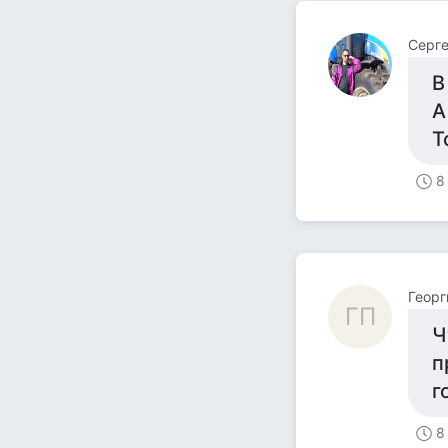
Серге
В
А
Т
8
Георг
ГП
Ч
п
г
8