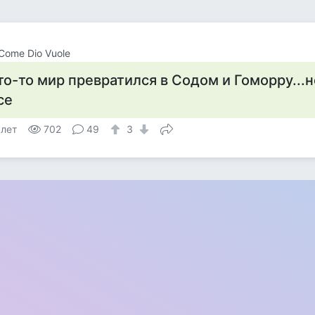
Come Dio Vuole
то-то мир превратился в Содом и Гоморру...н
се
 лет
702
49
3