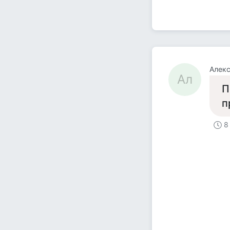
Алек
Ал
П
п
8