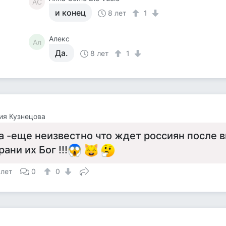
AC
и конец
8 лет
1
Алекс
Ал
Да.
8 лет
1
ия Кузнецова
а -еще неизвестно что ждет россиян после в
рани их Бог !!!
 лет
0
0