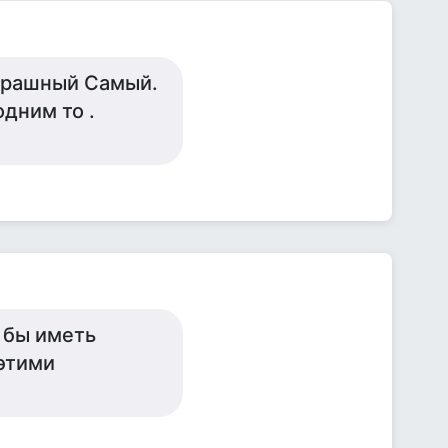
страшный Самый.
одним то .
 бы иметь
 этими