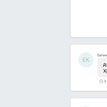
Евген
ЕК
д
Х
8