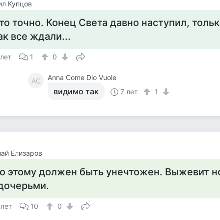
ил Купцов
то точно. Конец Света давно наступил, тольк
ак все ждали...
 лет
1
0
Anna Come Dio Vuole
AC
видимо так
7 лет
1
ай Елизаров
о этому должен быть унечтожен. Выжевит н
дочерьми.
 лет
10
0