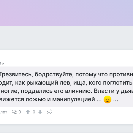
вь
Трезвитесь, бодрствуйте, потому что против
одит, как рыкающий лев, ища, кого поглотить.
ногие, поддались его влиянию. Власти у дьяв
вижется ложью и манипуляцией ...
...
 лет
0
0