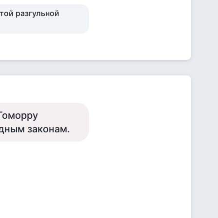
 той разгульной
 Гоморру
едным законам.