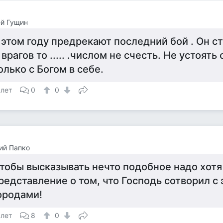
й Гущин
 этом году предрекают последний бой . Он 
 врагов то ..... .числом не счесть. Не устоять 
олько с Богом в себе.
 лет
0
0
ий Папко
тобы высказывать нечто подобное надо хотя
редставление о том, что Господь сотворил с
ородами!
 лет
8
0