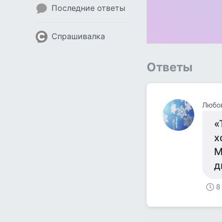
Последние ответы
Спрашивалка
Ответы
Любо
«
х
М
д
8