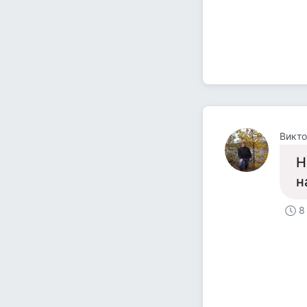
Викт
Н
н
8