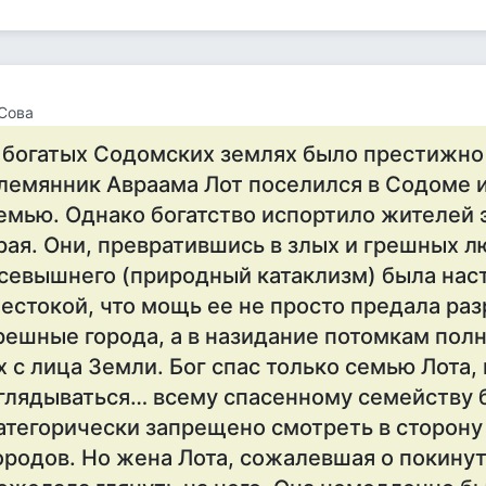
Сова
 богатых Содомских землях было престижно
лемянник Авраама Лот поселился в Содоме и
емью. Однако богатство испортило жителей э
рая. Они, превратившись в злых и грешных л
севышнего (природный катаклизм) была нас
естокой, что мощь ее не просто предала ра
решные города, а в назидание потомкам пол
х с лица Земли. Бог спас только семью Лота,
глядываться… всему спасенному семейству 
атегорически запрещено смотреть в сторон
ородов. Но жена Лота, сожалевшая о покину