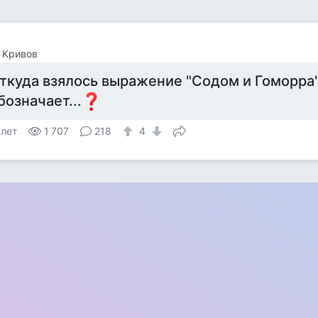
 Кривов
ткуда взялось выражение "Содом и Гоморра"
бозначает...
 лет
1 707
218
4