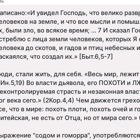
вь
аписано:«И увидел Господь, что велико раз
еловеков на земле, и что все мысли и помы
х, были зло, во всякое время; … 7 И сказал Го
стреблю с лица земли человеков, которых Я 
еловека до скотов, и гадов и птиц небесных 
аскаялся, что создал их.» [Быт.6,5-7]
юди, стали жить, для себя. «Весь мир, лежит 
1Ин.5,19) Во власти дьявола, его ПОХОТИ и Л
еконтролируемая страсть и незаконная влас
ог века сего.» (2Кор.4,4) Чем движется грех
се, что в мире: похоть плоти, похоть очей и 
итейская, не есть от Отца, но от мира сего.» 
ыражение "содом и гоморра", употребляются 