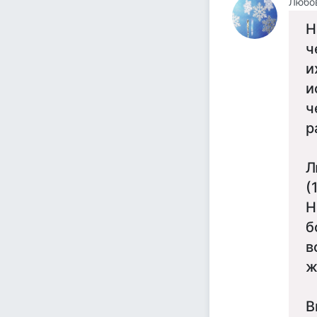
Любо
Н
ч
и
и
ч
р
Л
(
Н
б
в
ж
В