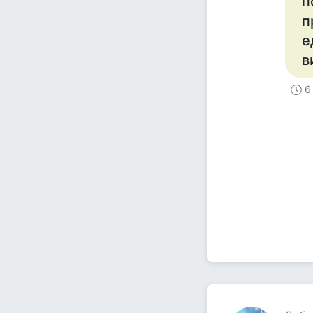
п
п
е
в
6