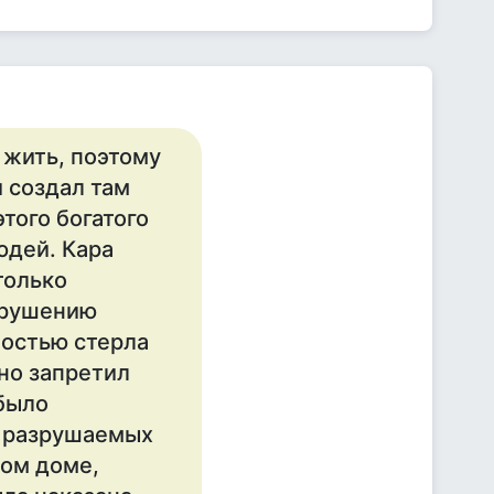
 жить, поэтому
 создал там
того богатого
юдей. Кара
только
зрушению
ностью стерла
 но запретил
было
у разрушаемых
том доме,