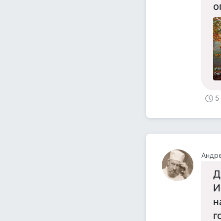
о
5
Андр
Д
И
н
г