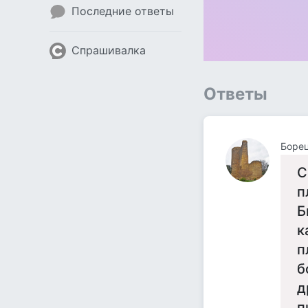
Последние ответы
Спрашивалка
Ответы
Борец
С
п
Б
к
п
б
д
п