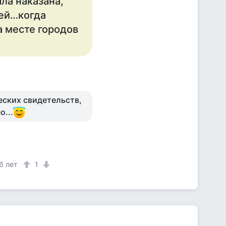
ла наказана,
уей…когда
а месте городов
еских свидетельств,
о...
6 лет
1