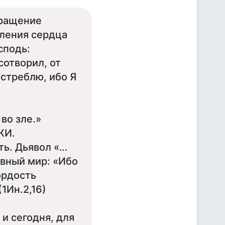
вращение
шления сердца
сподь:
сотворил, от
истреблю, ибо Я
во зле.»
ЖИ.
ть. Дьявол «…
овный мир: «Ибо
гордость
(1Ин.2,16)
и сегодня, для