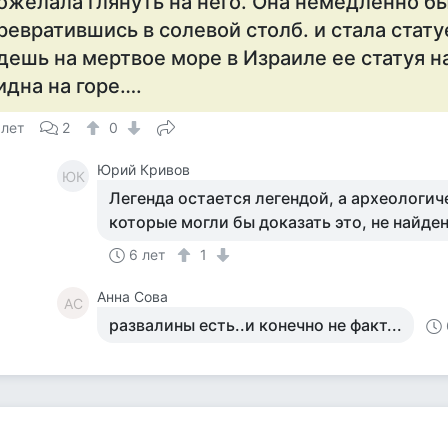
ожелала глянуть на него. Она немедленно бы
ревратившись в солевой столб. и стала стат
дешь на мертвое море в Израиле ее статуя н
идна на горе….
 лет
2
0
Юрий Кривов
ЮК
Легенда остается легендой, а археологич
которые могли бы доказать это, не найден
6 лет
1
Анна Сова
АС
развалины есть..и конечно не факт...