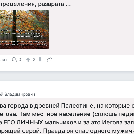
пределения, разврата ...
 лет
0
2
ей Владимирович
ва города в древней Палестине, на которые 
егова. Там местное население (сплошь педи
а ЕГО ЛИЧНЫХ мальчиков и за это Иегова зал
орящей серой. Правда он спас одного мужич