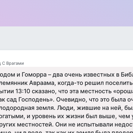
 С Врагами
одом и Гоморра – два очень известных в Библ
лемянник Авраама, когда-то решил поселить
ытии 13:10 сказано, что эта местность «оро
ак сад Господень». Очевидно, что это была о
лодородная земля. Люди, жившие на ней, бы
огатыми, и уровень их жизни был выше, чем 
ругих местностей. Они не испытывали недост
ище, ни в воде, так как их земля была плодо