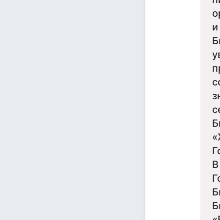
о
и
Б
у
п
с
з
с
Б
«
Г
В
Г
Б
Б
«