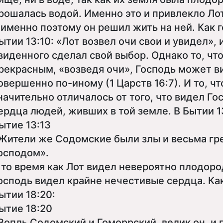
рошалась водой. Именно это и привлекло Лот
 именно поэтому он решил жить на ней. Как г
ытии 13:10: «Лот возвел очи свои и увидел», 
виденного сделал свой выбор. Однако то, чт
рекрасным, «возведя очи», Господь может в
овершенно по-иному (1 Царств 16:7). И то, чт
начительно отличалось от того, что видел Гос
ердца людей, живших в той земле. В Бытии 1
ытие 13:13
Жители же Содомские были злы и весьма г
осподом».
 то время как Лот видел невероятно плодор
осподь видел крайне нечестивые сердца. Как
ытии 18:20:
ытие 18:20
Вопль Содомский и Гоморрский, велик он, и 