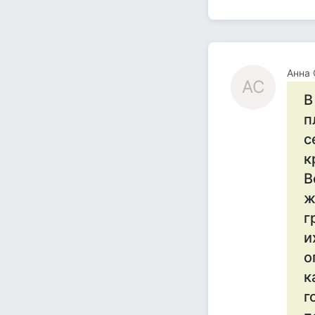
Анна 
АС
В
п
с
к
В
ж
г
и
о
к
г