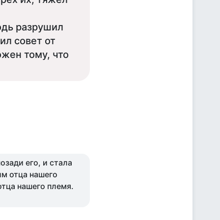
подь разрушил
ил совет от
жен тому, что
озади его, и стала
им отца нашего
отца нашего племя.