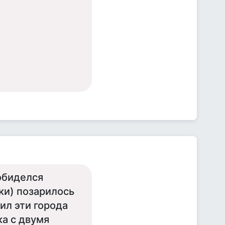
обиделся
ки) позарилось
ил эти города
ка с двумя