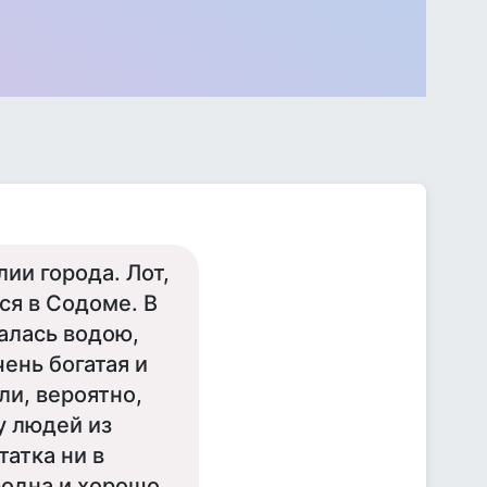
ии города. Лот,
ся в Содоме. В
шалась водою,
чень богатая и
ли, вероятно,
у людей из
атка ни в
родна и хорошо