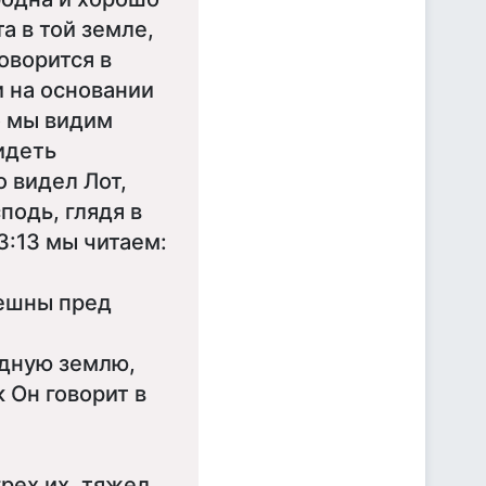
а в той земле,
оворится в
и на основании
о мы видим
идеть
о видел Лот,
подь, глядя в
3:13 мы читаем:
решны пред
одную землю,
 Он говорит в
грех их, тяжел