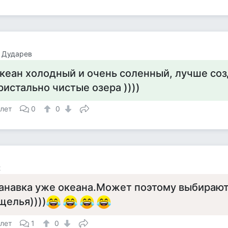
 Дударев
кеан холодный и очень соленный, лучше соз
ристально чистые озера ))))
 лет
0
0
t
анавка уже океана.Может поэтому выбирают
щелья))))
 лет
1
0