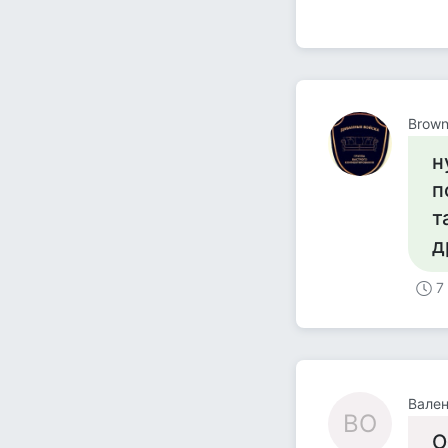
Brown
н
п
т
д
7
Вален
ВО
О