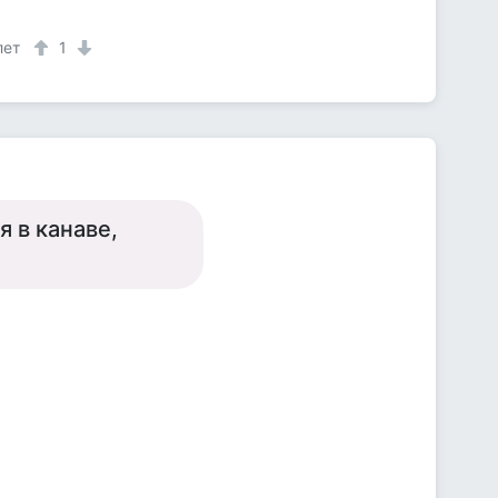
лет
1
я в канаве,