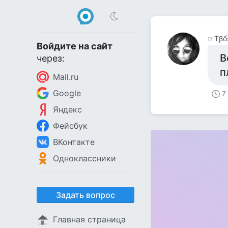
☞Тβố
Войдите на сайт
В
через:
п
Mail.ru
Google
7
Яндекс
Фейсбук
ВКонтакте
Одноклассники
Задать вопрос
Главная страница