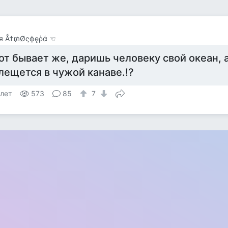
я Ẫ†₥Øςфęῥά ☜
от бывает же, даришь человеку свой океан, а
лещется в чужой канаве.!?
 лет
573
85
7