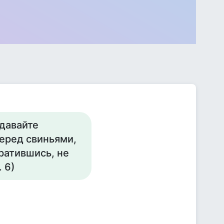
 давайте
перед свиньями,
братившись, не
. 6)