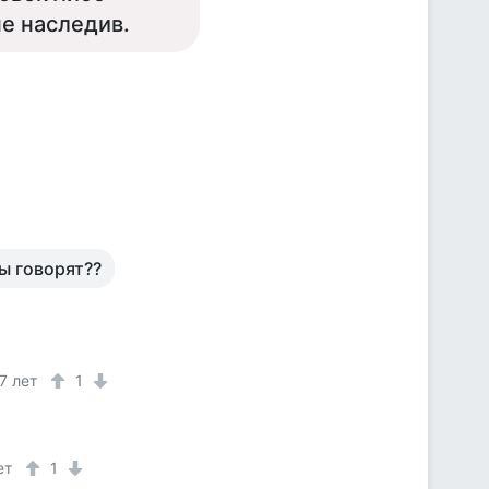
не наследив.
ы говорят??
7 лет
1
ет
1