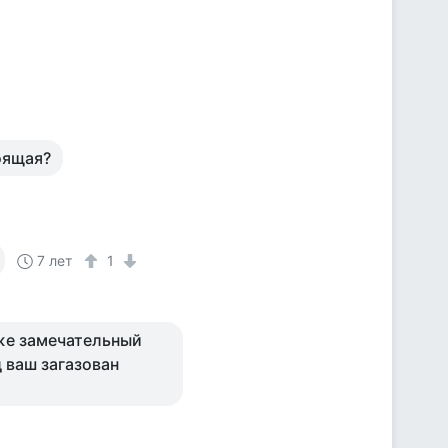
тоящая?
7 лет
1
аже замечательный
д ваш загазован