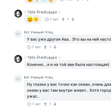
☞Тβốя Ẫ†₥Øςфęῥά ☜
7 лет
1
Кот Ученый-Чтец
КУ
У вас уже другая Ава.. Это вы на ней нас
7 лет
1
☞Тβốя Ẫ†₥Øςфęῥά ☜
Конечно...я и на той аве была настоящая)
Кот Ученый-Чтец
КУ
Ну глазки у вас точно как океан, очень д
океан у вас там внутри живет.. Хотя горо
ужас..
7 лет
1