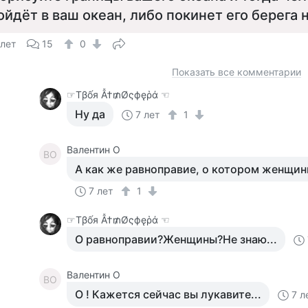
ойдёт в ваш океан, либо покинет его берега 
 лет
15
0
Показать все комментарии
☞Тβốя Ẫ†₥Øςфęῥά ☜
Ну да
7 лет
1
Валентин О
ВО
А как же равноправие, о котором женщин
7 лет
1
☞Тβốя Ẫ†₥Øςфęῥά ☜
О равноправии?Женщины?Не знаю...
Валентин О
ВО
О ! Кажется сейчас вы лукавите...
7 л