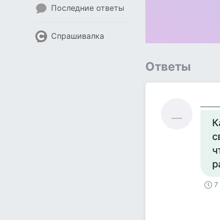
Последние ответы
Спрашивалка
Ответы
______
__
К
с
ч
р
7