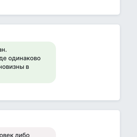
ан.
зде одинаково
новизны в
овек либо