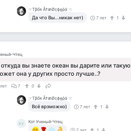
☞Тβốя Ẫ†₥Øςфęῥά ☜
Да что Вы...никак нет)
7 лет
1
ченый-Чтец
 откуда вы знаете океан вы дарите или такую
ожет она у других просто лучше..?
 лет
7
0
☞Тβốя Ẫ†₥Øςфęῥά ☜
Всё врзможно)
7 лет
1
Кот Ученый-Чтец
КУ
7 лет
1