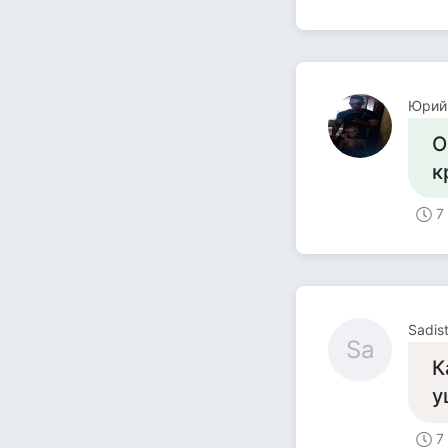
Юрий
О
к
7
Sadis
Sa
К
у
7