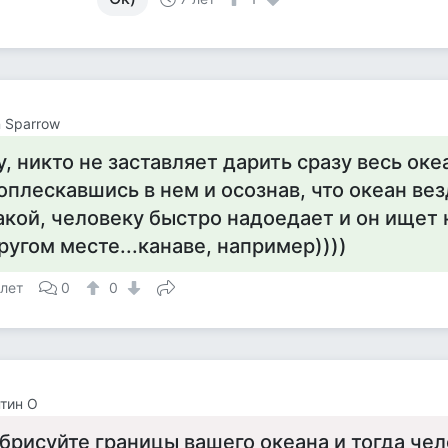
 Sparrow
у, никто не заставляет дарить сразу весь оке
оплескавшись в нем и осознав, что океан ве
акой, человеку быстро надоедает и он ищет 
ругом месте...канаве, например))))
 лет
0
0
тин О
брисуйте границы вашего океана и тогда чел