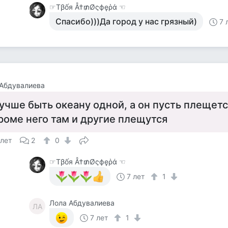
☞Тβốя Ẫ†₥Øςфęῥά ☜
Спасибо)))Да город у нас грязный)
7 
Абдувалиева
учше быть океану одной, а он пусть плещетс
роме него там и другие плещутся
 лет
2
0
☞Тβốя Ẫ†₥Øςфęῥά ☜
7 лет
1
Лола Абдувалиева
ЛА
7 лет
1