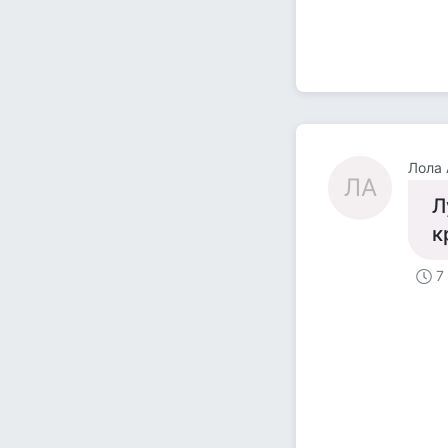
Лола 
ЛА
Л
к
7