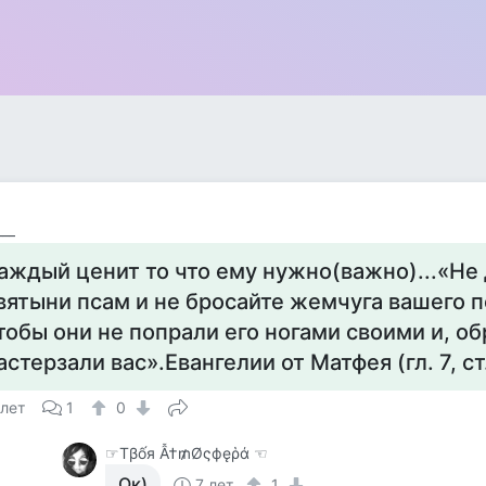
___
аждый ценит то что ему нужно(важно)...«Не
вятыни псам и не бросайте жемчуга вашего 
тобы они не попрали его ногами своими и, о
астерзали вас».Евангелии от Матфея (гл. 7, ст
 лет
1
0
☞Тβốя Ẫ†₥Øςфęῥά ☜
Ок)
7 лет
1