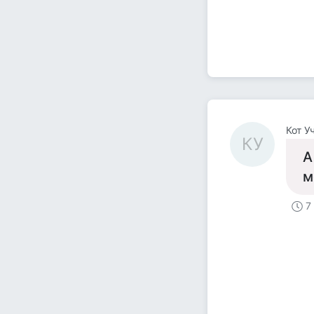
Кот У
КУ
А
м
7