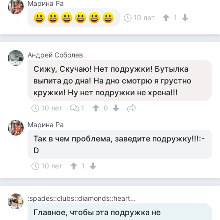
Марина Ра
10 лет
1
Андрей Соболев
Сижу, Скучаю! Нет подружки! Бутылка
выпита до дна! На дно смотрю я грустно
кружки! Ну нет подружки не хрена!!!
10 лет
1
0
Марина Ра
Так в чем проблема, заведите подружку!!!:-
D
10 лет
1
:spades::clubs::diamonds::hearts: Галина :hearts::diamonds::clubs::spades:
Главное, чтобы эта подружка не