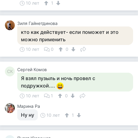
10 лет
1
Зиля Гайнетдинова
кто как действует- если поможет и это
можно применить
10 лет
0
0
Сергей Комов
СК
Я взял пузыль и ночь провел с
подружкой....
10 лет
1
0
Марина Ра
Ну ну
10 лет
1