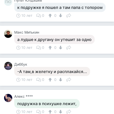
Пулат Юлдашев
ПЮ
к подружке я пошел а там папа с топором
10 лет
0
0
Макс Митькин
а лудше к другану он утешит за одно
10 лет
0
0
Диббук
-А там,в желетку и расплакайся...
10 лет
0
0
Алекс ****
подружка в психушке лежит,
10 лет
0
0