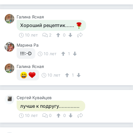
Галина Ясная
Хороший рецептик......
10 лет
2
0
Марина Ра
!!!:-D
10 лет
1
Галина Ясная
10 лет
1
Сергей Кувайцев
лучше к подругу..............
10 лет
0
0