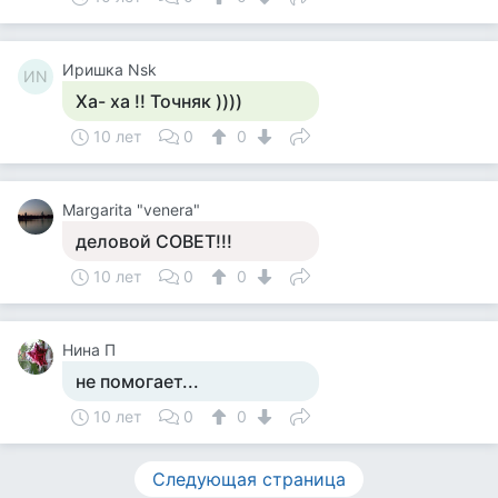
Иришка Nsk
ИN
Ха- ха !! Точняк ))))
10 лет
0
0
Margarita "venera"
деловой СОВЕТ!!!
10 лет
0
0
Нина П
не помогает...
10 лет
0
0
Следующая страница