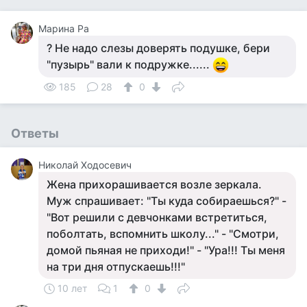
Марина Ра
? Не надо слезы доверять подушке, бери
"пузырь" вали к подружке......
185
28
0
Ответы
Николай Ходосевич
Жена прихорашивается возле зеркала.
Муж спрашивает: "Ты куда собираешься?" -
"Вот решили с девчонками встретиться,
поболтать, вспомнить школу..." - "Смотри,
домой пьяная не приходи!" - "Ура!!! Ты меня
на три дня отпускаешь!!!"
10 лет
1
0