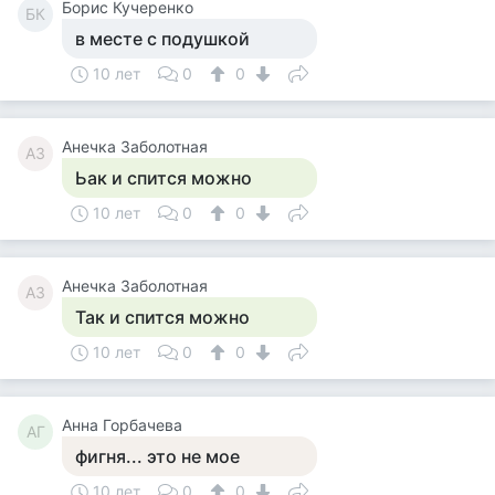
Борис Кучеренко
БК
в месте с подушкой
10 лет
0
0
Анечка Заболотная
АЗ
Ьак и спится можно
10 лет
0
0
Анечка Заболотная
АЗ
Так и спится можно
10 лет
0
0
Анна Горбачева
АГ
фигня... это не мое
10 лет
0
0