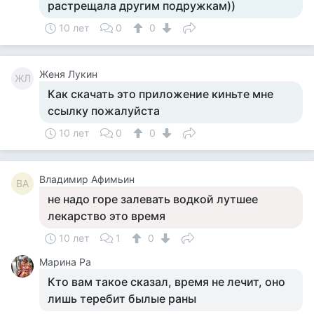
растрещала другим подружкам))
10 лет
0
0
Женя Лукин
ЖЛ
Как скачать это приложение киньте мне
ссылку пожалуйста
10 лет
0
0
Владимир Афимьин
ВА
не надо горе залевать водкой лутшее
лекарство это время
10 лет
1
0
Марина Ра
Кто вам такое сказал, время не лечит, оно
лишь теребит былые раны