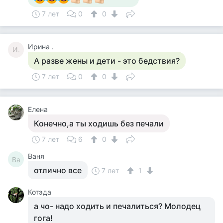
7 лет
0
0
Ирина .
И.
А разве жены и дети - это бедствия?
7 лет
0
0
Елена
Конечно,а ты ходишь без печали
7 лет
6
0
Ваня
Ва
отлично все
7 лет
1
Котэда
а чо- надо ходить и печалиться? Молодец
гога!