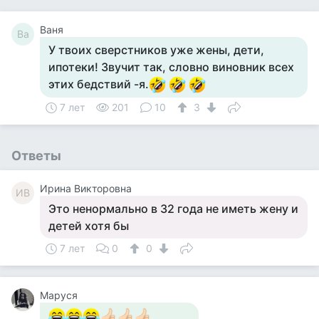
Ваня
Ва
У твоих сверстников уже жены, дети,
ипотеки! Звучит так, словно виновник всех
этих бедствий -я.
7 лет
201
10
3
Ответы
Ирина Викторовна
ИВ
Это ненормально в 32 года не иметь жену и
детей хотя бы
7 лет
0
0
Маруся