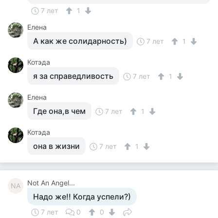
7 лет
1
Елена
А как же солидарность)
7 лет
1
Котэда
я за справедливость
7 лет
1
Елена
Где она,в чем
7 лет
1
Котэда
она в жизни
7 лет
1
Not An Angel...
NA
Надо же!! Когда успели?)
7 лет
0
0