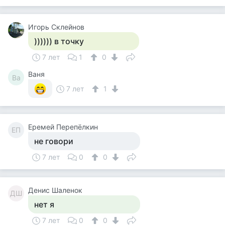
Игорь Склейнов
)))))) в точку
7 лет
1
0
Ваня
Ва
7 лет
1
Еремей Перепёлкин
ЕП
не говори
7 лет
0
0
Денис Шаленок
ДШ
нет я
7 лет
0
0