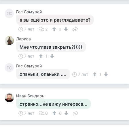
Гас Самурай
ГС
а вы ещё это и разглядываете?
7 лет
2
0
Лариса
Мне что,глаза закрыть?)))))
7 лет
1
Гас Самурай
ГС
опаньки, опаньки ....
7 лет
1
Иван Бондарь
странно...не вижу интереса...
7 лет
0
0