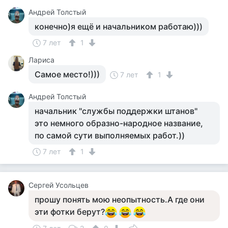
Андрей Толстый
конечно)я ещё и начальником работаю)))
7 лет
1
Лариса
Самое место!)))
7 лет
1
Андрей Толстый
начальник "службы поддержки штанов"
это немного образно-народное название,
по самой сути выполняемых работ.))
7 лет
1
Сергей Усольцев
прошу понять мою неопытность.А где они
эти фотки берут?