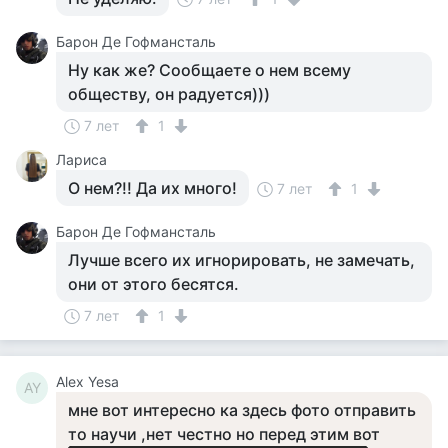
Барон Де Гофмансталь
Ну как же? Сообщаете о нем всему
обществу, он радуется)))
7 лет
1
Лариса
О нем?!! Да их много!
7 лет
1
Барон Де Гофмансталь
Лучше всего их игнорировать, не замечать,
они от этого бесятся.
7 лет
1
Alex Yesa
AY
мне вот интересно ка здесь фото отправить
то научи ,нет честно но перед этим вот