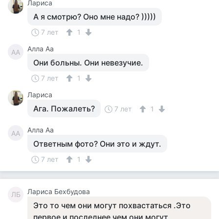
Лариса
А я смотрю? Оно мне надо? )))))
7 лет
1
Алла Аа
АА
Они больны. Они невезучие.
7 лет
1
Лариса
Ага. Пожалеть?
7 лет
1
Алла Аа
АА
Ответным фото? Они это и ждут.
7 лет
1
Лариса Бехбудова
ЛБ
Это то чем они могут похвастаться .Это
первое и последнее чем они могут