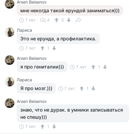
Arsen Beisenov
мне некогда такой ерундой заниматься)))
7 лет
4
0
Лариса
Это не ерунда, а профилактика.
7 лет
1
Arsen Beisenov
я про гениталии)))
7 лет
1
Лариса
Я про мозг.)))
7 лет
1
Arsen Beisenov
знаю, что не дурак. в умники записываться
не спешу)))
7 лет
1