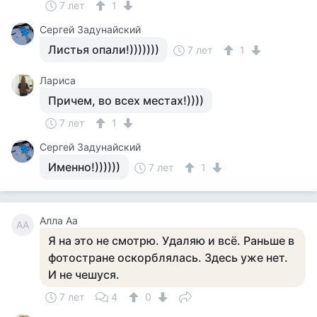
7 лет
1
Сергей Задунайский
Листья опали!)))))))
7 лет
1
Лариса
Причем, во всех местах!))))
7 лет
1
Сергей Задунайский
Именно!))))))
7 лет
1
Алла Аа
АА
Я на это не смотрю. Удаляю и всё. Раньше в
фотостране оскорблялась. Здесь уже нет.
И не чешуся.
7 лет
4
0