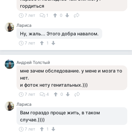
гордиться
7 лет
1
0
Лариса
Ну, жаль... Этого добра навалом.
7 лет
1
Андрей Толстый
мне зачем обследование. у мене и мозга то
нет.
и фоток нету генитальных.)))
7 лет
4
0
Лариса
Вам гораздо проще жить, в таком
случае.))))
7 лет
1