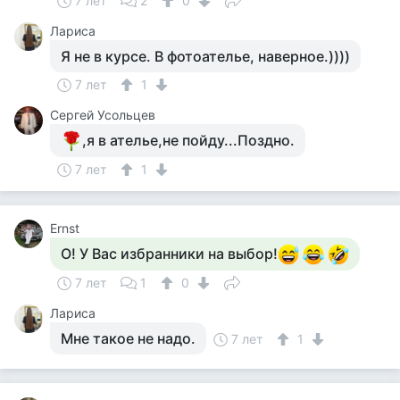
7 лет
2
0
Лариса
Я не в курсе. В фотоателье, наверное.))))
7 лет
1
Сергей Усольцев
,я в ателье,не пойду...Поздно.
7 лет
1
Ernst
О! У Вас избранники на выбор!
7 лет
1
0
Лариса
Мне такое не надо.
7 лет
1