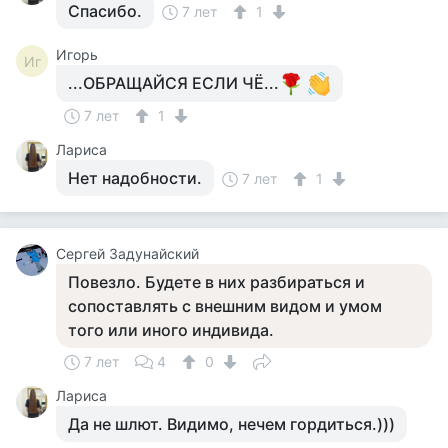
Спасибо.
7 лет
1
Игорь
Иг
...ОБРАЩАЙСЯ ЕСЛИ ЧЁ...
7 лет
1
Лариса
Нет надобности.
7 лет
1
Сергей Задунайский
Повезло. Будете в них разбираться и
сопоставлять с внешним видом и умом
того или иного индивида.
7 лет
4
0
Лариса
Да не шлют. Видимо, нечем гордиться.)))