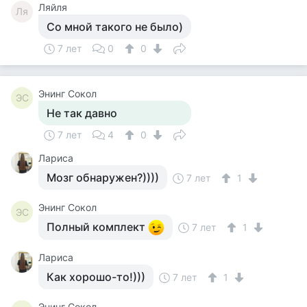
Ляйля
Ля
Со мной такого не было)
7 лет
0
0
Энинг Сокол
ЭС
Не так давно
7 лет
4
0
Лариса
Мозг обнаружен?))))
7 лет
1
Энинг Сокол
ЭС
Полный комплект
7 лет
1
Лариса
Как хорошо-то!)))
7 лет
1
Энинг Сокол