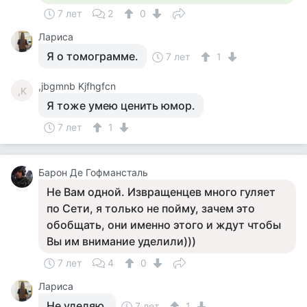
7 лет
2
0
Лариса
Я о томограмме.
7 лет
1
,jbgmnb Kjfhgfcn
,K
Я тоже умею ценить юмор.
7 лет
1
Барон Де Гофмансталь
Не Вам одной. Извращенцев много гуляет
по Сети, я только не пойму, зачем это
обобщать, они именно этого и ждут чтобы
Вы им внимание уделили)))
7 лет
4
0
Лариса
Не уделяю.
7 лет
1