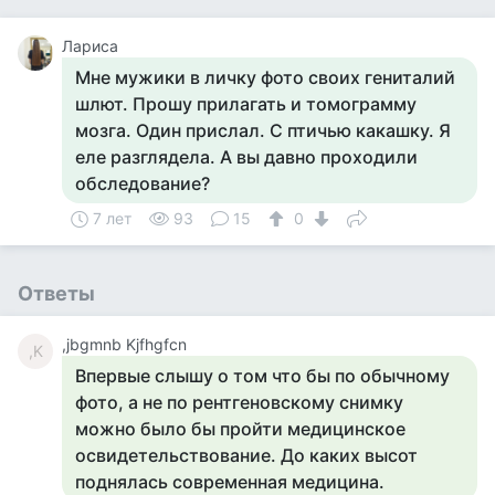
Лариса
Мне мужики в личку фото своих гениталий
шлют. Прошу прилагать и томограмму
мозга. Один прислал. С птичью какашку. Я
еле разглядела. А вы давно проходили
обследование?
7 лет
93
15
0
Ответы
,jbgmnb Kjfhgfcn
,K
Впервые слышу о том что бы по обычному
фото, а не по рентгеновскому снимку
можно было бы пройти медицинское
освидетельствование. До каких высот
поднялась современная медицина.