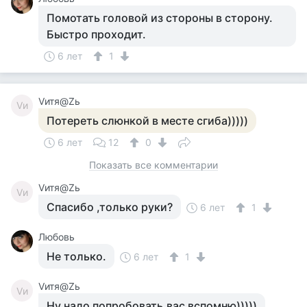
Помотать головой из стороны в сторону.
Быстро проходит.
6 лет
1
Vитя@Zь
Vи
Потереть слюнкой в месте сгиба)))))
6 лет
12
0
Показать все комментарии
Vитя@Zь
Vи
Спасибо ,только руки?
6 лет
1
Любовь
Не только.
6 лет
1
Vитя@Zь
Vи
Ну надо попробовать,вас вспомню)))))