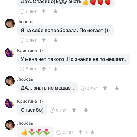
Да?..Спасибо)Буду знать
6 лет
1
Любовь
Я на себе попробовала. Помогает )))
6 лет
1
Кристина )))
У меня нет такого .Но знание не помешает..
6 лет
1
Любовь
ДА... знать не мешает.
6 лет
1
Кристина )))
Спасибо)
6 лет
1
Любовь
6 лет
1