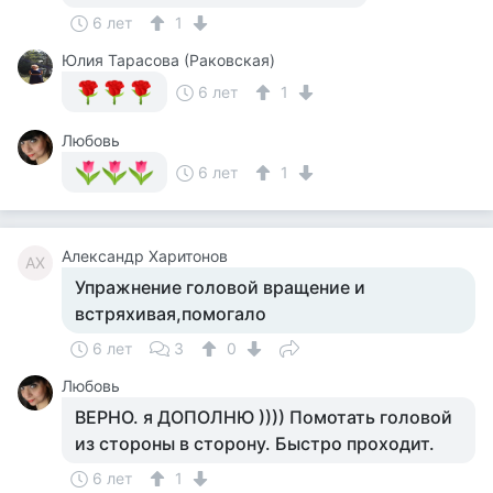
6 лет
1
Юлия Тарасова (Раковская)
6 лет
1
Любовь
6 лет
1
Александр Харитонов
АХ
Упражнение головой вращение и
встряхивая,помогало
6 лет
3
0
Любовь
ВЕРНО. я ДОПОЛНЮ )))) Помотать головой
из стороны в сторону. Быстро проходит.
6 лет
1