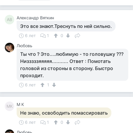
Александр Вяткин
АВ
Это все знают.Треснуть по ней сильно.
6 лет
1
0
Любовь
Ты что ? Это....любимую - то головушку ???
Низззззяяяяя........... Ответ : Помотать
головой из стороны в сторону. Быстро
проходит.
6 лет
1
M К
MК
Не знаю, освободить помассировать
6 лет
1
0
Любовь