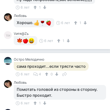
6 лет
1
Любовь
Хорошо.
6 лет
1
Vитя@Zь
Vи
6 лет
1
Остро Мелодично
сама проходит...если трясти часто
6 лет
4
0
Любовь
Помотать головой из стороны в сторону.
Быстро проходит.
6 лет
1