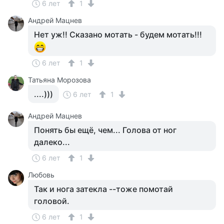
6 лет
1
Андрей Мацнев
Нет уж!! Сказано мотать - будем мотать!!!
6 лет
1
Татьяна Морозова
....)))
6 лет
1
Андрей Мацнев
Понять бы ещё, чем... Голова от ног
далеко...
6 лет
1
Любовь
Так и нога затекла --тоже помотай
головой.
6 лет
1