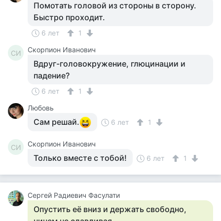
Помотать головой из стороны в сторону.
Быстро проходит.
6 лет
1
Скорпион Иванович
СИ
Вдруг-головокружение, глюцинации и
падение?
6 лет
1
Любовь
Сам решай.
6 лет
1
Скорпион Иванович
СИ
Только вместе с тобой!
6 лет
1
Сергей Радиевич Фасулати
Опустить её вниз и держать свободно,