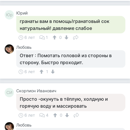
Юрий
Юр
гранаты вам в помощь!гранатовый сок
натуральный! давление слабое
6 лет
1
0
Любовь
Ответ : Помотать головой из стороны в
сторону. Быстро проходит.
6 лет
1
Скорпион Иванович
СИ
Просто -окунуть в тёплую, холдную и
горячую воду и массировать
6 лет
4
0
Любовь