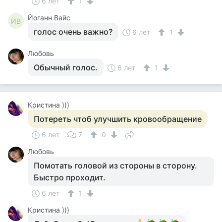
6 лет
1
Йоганн Вайс
ЙВ
голос очень важно?
6 лет
1
Любовь
Обычный голос.
6 лет
1
Кристина )))
Потереть чтоб улучшить кровообращение
6 лет
7
0
Любовь
Помотать головой из стороны в сторону.
Быстро проходит.
6 лет
1
Кристина )))