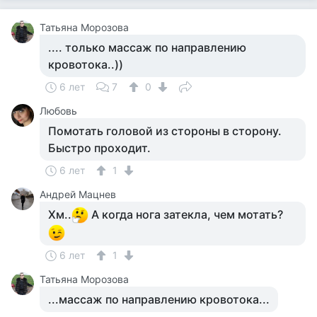
Татьяна Морозова
.... только массаж по направлению
кровотока..))
6 лет
7
0
Любовь
Помотать головой из стороны в сторону.
Быстро проходит.
6 лет
1
Андрей Мацнев
Хм..
А когда нога затекла, чем мотать?
6 лет
1
Татьяна Морозова
...массаж по направлению кровотока...