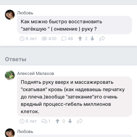
Любовь
Как можно быстро восстановить
"затёкшую " ( онемение ) руку ?
6 лет
430
48
2
Ответы
Алексей Малахов
Поднять руку вверх и массажировать
"скатывая" кровь (как надеваешь перчатку
до плеча.)вообще "затекание"это очень
вредный процесс-гибель миллионов
клеток.
6 лет
1
0
Любовь