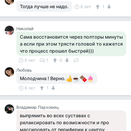
Тогда лучше не надо.
6 лет
1
Николай
Сама восстановится через полторы минуты
а если при этом трясти головой то кажется
что процесс прошел быстрей)))
6 лет
1
0
Любовь
Молодчина ! Верно.
6 лет
1
Владимир Пархомец
выпрямить во всех суставах с
релаксировать по возможности и про
массировать от периферии к центру