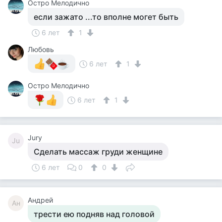
Остро Мелодично
если зажато ...то вполне могет быть
6 лет
1
Любовь
6 лет
1
Остро Мелодично
6 лет
1
Jury
Ju
Сделать массаж груди женщине
6 лет
0
0
Андрей
Ан
трести ею подняв над головой