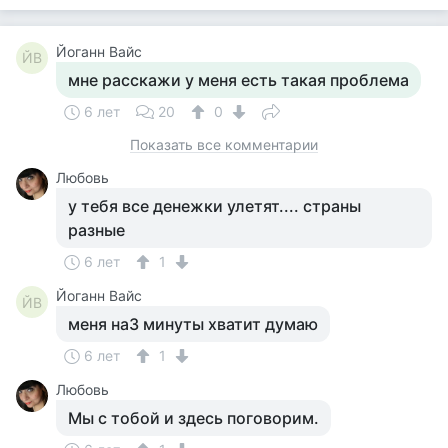
Йоганн Вайс
ЙВ
мне расскажи у меня есть такая проблема
6 лет
20
0
Показать все комментарии
Любовь
у тебя все денежки улетят.... страны
разные
6 лет
1
Йоганн Вайс
ЙВ
меня на3 минуты хватит думаю
6 лет
1
Любовь
Мы с тобой и здесь поговорим.