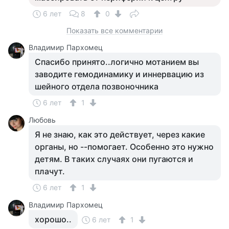
6 лет
8
0
Показать все комментарии
Владимир Пархомец
Спасибо принято..логично мотанием вы
заводите гемодинамику и иннервацию из
шейного отдела позвоночника
6 лет
1
Любовь
Я не знаю, как это действует, через какие
органы, но --помогает. Особенно это нужно
детям. В таких случаях они пугаются и
плачут.
6 лет
1
Владимир Пархомец
хорошо..
6 лет
1