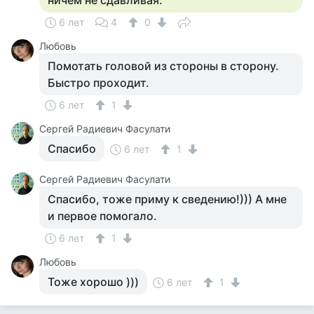
ничем не сдавливая.
6 лет
4
0
Любовь
Помотать головой из стороны в сторону.
Быстро проходит.
6 лет
1
Сергей Радиевич Фасулати
Спасибо
6 лет
1
Сергей Радиевич Фасулати
Спасибо, тоже приму к сведению!))) А мне
и первое помогало.
6 лет
1
Любовь
Тоже хорошо )))
6 лет
1