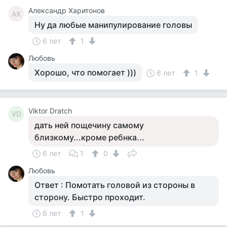
Александр Харитонов
АХ
Ну да любые манипулирование головы
6 лет
1
Любовь
Хорошо, что помогает )))
6 лет
1
Viktor Dratch
VD
дать ней пощечину самому
близкому...кроме ребнка...
6 лет
1
0
Любовь
Ответ : Помотать головой из стороны в
сторону. Быстро проходит.
6 лет
1