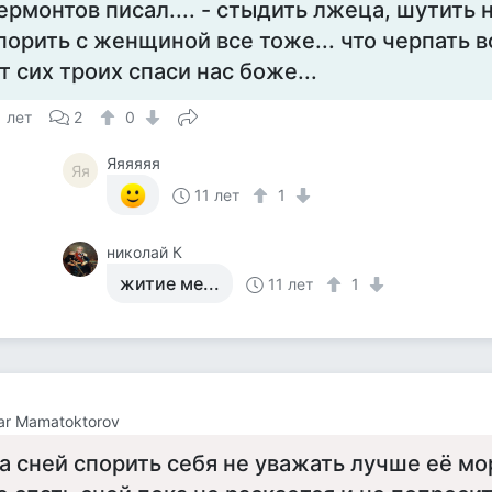
ермонтов писал.... - стыдить лжеца, шутить 
порить с женщиной все тоже... что черпать в
т сих троих спаси нас боже...
1 лет
2
0
Яяяяяя
Яя
11 лет
1
николай К
житие ме...
11 лет
1
ar Mamatoktorov
а сней спорить себя не уважать лучше её мо