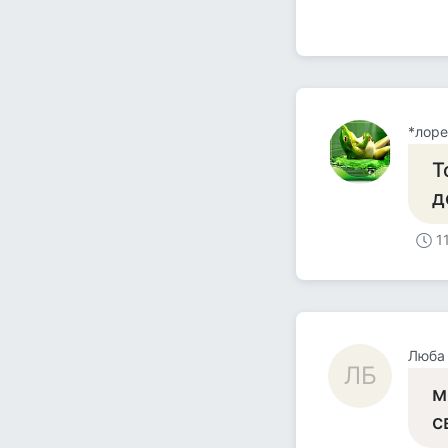
*лоре
Т
д
1
Люба
ЛБ
м
с