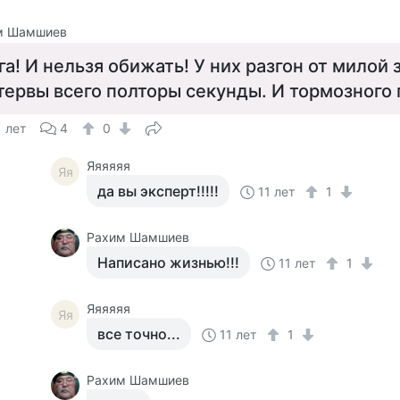
м Шамшиев
га! И нельзя обижать! У них разгон от милой
тервы всего полторы секунды. И тормозного 
1 лет
4
0
Яяяяяя
Яя
да вы эксперт!!!!!
11 лет
1
Рахим Шамшиев
Написано жизнью!!!
11 лет
1
Яяяяяя
Яя
все точно...
11 лет
1
Рахим Шамшиев