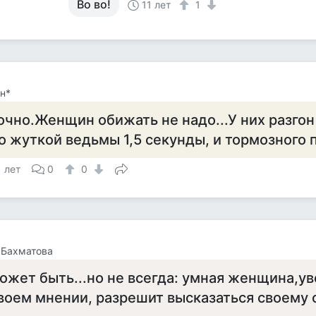
Во во!
11 лет
1
н*
очно.Женщин обижать не надо...У них разгон
о жуткой ведьмы 1,5 секунды, и тормозного п
1 лет
0
0
 Бахматова
ожет быть...но не всегда: умная женщина,ув
воем мнении, разрешит высказаться своему оп