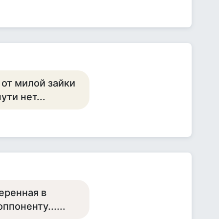
 от милой зайки
ути нет...
еренная в
поненту......