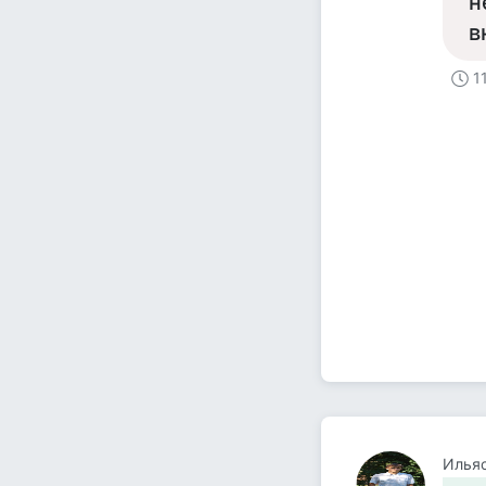
н
в
1
Ильяс