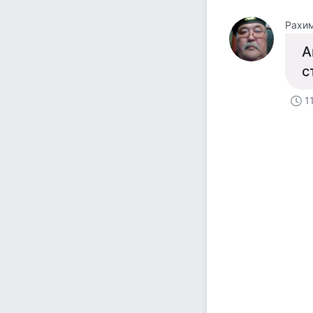
Рахи
А
с
1