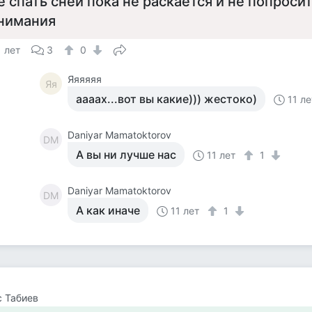
е спать сней пока не раскается и не попроси
нимания
1 лет
3
0
Яяяяяя
Яя
аааах...вот вы какие))) жестоко)
11 ле
Daniyar Mamatoktorov
DM
А вы ни лучше нас
11 лет
1
Daniyar Mamatoktorov
DM
А как иначе
11 лет
1
 Табиев