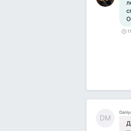
л
с
О
1
Daniy
DM
Д