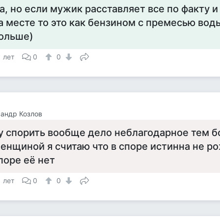
а, но если мужик расставляет все по факту и
а месте то это как бензином с премесью вод
ольше)
1 лет
0
0
андр Козлов
у спорить вообще дело неблагодарное тем б
енщиной я считаю что в споре истинна не р
поре её нет
1 лет
0
0