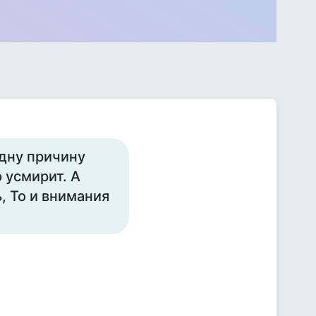
дну причину
 усмирит. А
ь, То и внимания