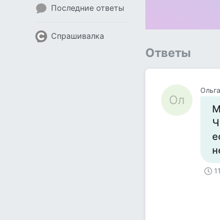
Последние ответы
Спрашивалка
Ответы
Ольг
Ол
М
Ч
е
н
1