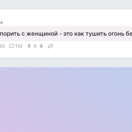
яя
порить с женщиной - это как тушить огонь 
02
132
0