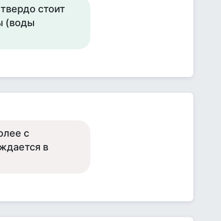
 твердо стоит
ы (воды
олее с
ождается в