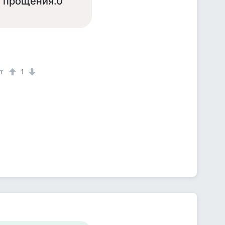
т прощения.0
т
1