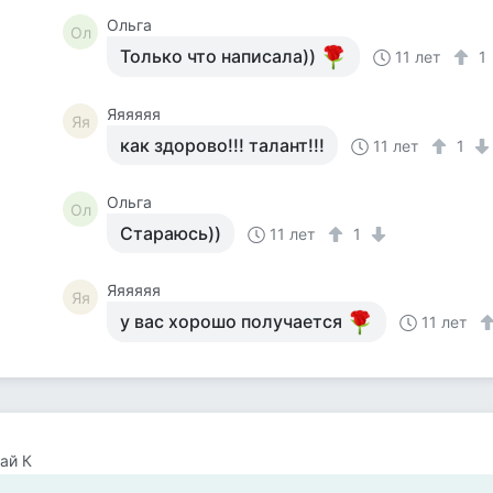
Ольга
Ол
Только что написала))
11 лет
1
Яяяяяя
Яя
как здорово!!! талант!!!
11 лет
1
Ольга
Ол
Стараюсь))
11 лет
1
Яяяяяя
Яя
у вас хорошо получается
11 лет
ай К