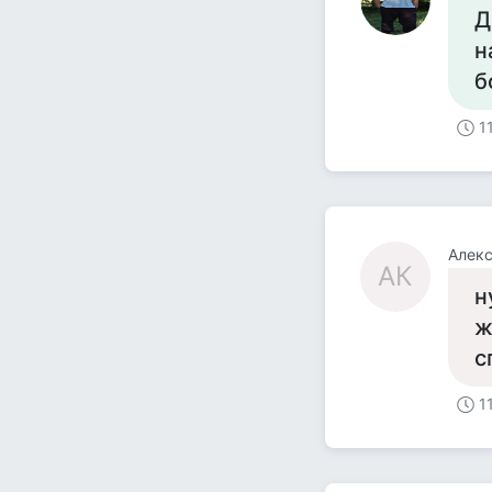
Д
н
б
1
Алекс
АК
н
ж
с
1