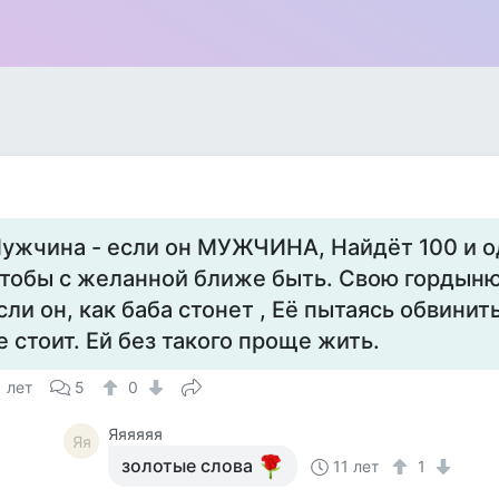
а
ужчина - если он МУЖЧИНА, Найдёт 100 и о
тобы с желанной ближе быть. Свою гордыню
сли он, как баба стонет , Её пытаясь обвинит
е стоит. Ей без такого проще жить.
1 лет
5
0
Яяяяяя
Яя
золотые слова
11 лет
1