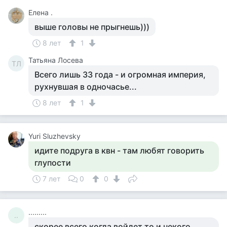
Елена .
выше головы не прыгнешь)))
8 лет
1
Татьяна Лосева
ТЛ
Всего лишь 33 года - и огромная империя,
рухнувшая в одночасье...
8 лет
1
Yuri Sluzhevsky
идите подруга в квн - там любят говорить
глупости
7 лет
0
0
.........
..
скорее всего когда войдет то и некого