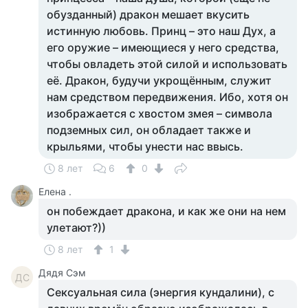
обузданный) дракон мешает вкусить
истинную любовь. Принц – это наш Дух, а
его оружие – имеющиеся у него средства,
чтобы овладеть этой силой и использовать
её. Дракон, будучи укрощённым, служит
нам средством передвижения. Ибо, хотя он
изображается с хвостом змея – символа
подземных сил, он обладает также и
крыльями, чтобы унести нас ввысь.
8 лет
6
0
Елена .
он побеждает дракона, и как же они на нем
улетают?))
8 лет
1
Дядя Сэм
ДС
Сексуальная сила (энергия кундалини), с