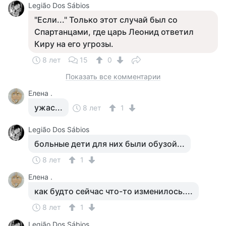
Legião Dos Sábios
"Если..." Только этот случай был со
Спартанцами, где царь Леонид ответил
Киру на его угрозы.
8 лет
15
0
Показать все комментарии
Елена .
ужас...
8 лет
1
Legião Dos Sábios
больные дети для них были обузой...
8 лет
1
Елена .
как будто сейчас что-то изменилось....
8 лет
1
Legião Dos Sábios