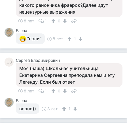
какого райончика фраерок?Далее идут
нецензурные выражения
8 лет
1
0
Елена .
"если"
8 лет
1
Сергей Владимирович
СВ
Моя (наша) Школьная учительница
Екатерина Сергеевна преподала нам и эту
Легенду. Если был ответ
8 лет
1
0
Елена .
верно))
8 лет
1