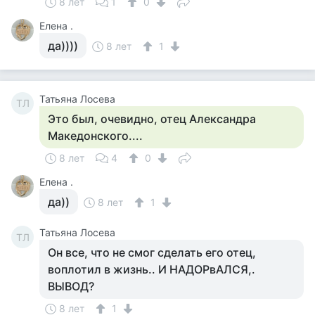
8 лет
1
0
Елена .
да))))
8 лет
1
Татьяна Лосева
ТЛ
Это был, очевидно, отец Александра
Македонского....
8 лет
4
0
Елена .
да))
8 лет
1
Татьяна Лосева
ТЛ
Он все, что не смог сделать его отец,
воплотил в жизнь.. И НАДОРвАЛСЯ,.
ВЫВОД?
8 лет
1