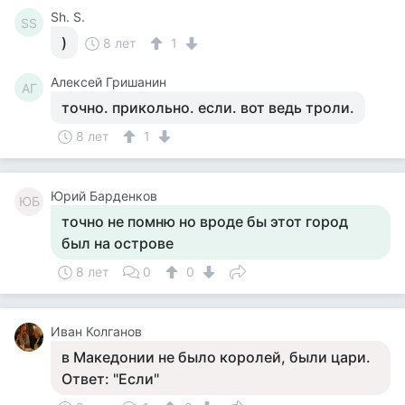
Sh. S.
SS
)
8 лет
1
Алексей Гришанин
АГ
точно. прикольно. если. вот ведь троли.
8 лет
1
Юрий Барденков
ЮБ
точно не помню но вроде бы этот город
был на острове
8 лет
0
0
Иван Колганов
в Македонии не было королей, были цари.
Ответ: "Если"