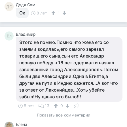
Дядя Сэм
ДС
Ок
8 лет
1
Владимир
Вл
Этого не помню.Помню что жена его со
змеями водилась,его самого зарезал
товарищ его сына,сын его Александр
первую победу в 16 лет одержал и назвал
завоёванный город Александрополь.Потом
были две Александрии.Одна в Египте,а
другая на пути в Индию кажется...А вот что
за ответ от Лаконийцев...Хоть убейте
забыл!Ну давно это было!!!
8 лет
13
0
Показать все комментарии
Елена .