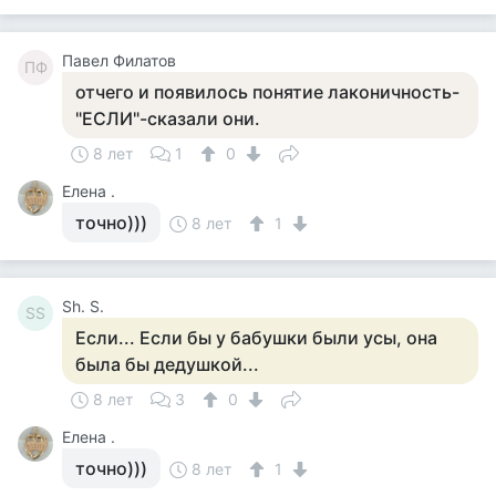
Павел Филатов
ПФ
отчего и появилось понятие лаконичность-
"ЕСЛИ"-сказали они.
8 лет
1
0
Елена .
точно)))
8 лет
1
Sh. S.
SS
Если... Если бы у бабушки были усы, она
была бы дедушкой...
8 лет
3
0
Елена .
точно)))
8 лет
1