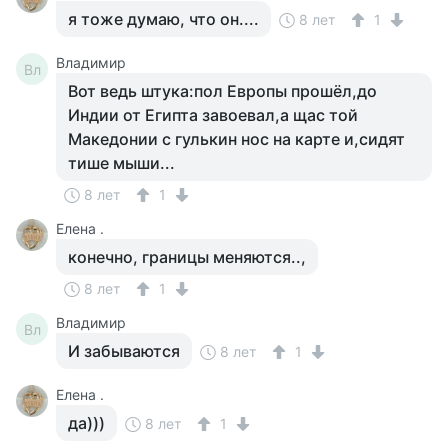
я тоже думаю, что он....
8 лет
1
Владимир
Вл
Вот ведь штука:пол Европы прошёл,до
Индии от Египта завоевал,а щас той
Македонии с гулькин нос на карте и,сидят
тише мыши...
8 лет
1
Елена .
конечно, границы меняются..,
8 лет
1
Владимир
Вл
И забываются
8 лет
1
Елена .
да)))
8 лет
1