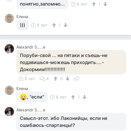
понятно,запомню...
8 лет
1
Елена .
)))
8 лет
1
Alexandr S.....e
Поруби-свой ... на пятаки и съешь-не
подавишься-можешь приходить....-
Докормим!!!!!!!!!!!!!!
8 лет
4
0
Елена .
, "если"
8 лет
1
Alexandr S.....e
Смысл-этот. ибо Лаконийцы, если не
ошибаюсь-спартанцы!?