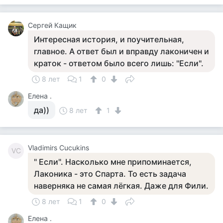
Сергей Кащик
Интересная история, и поучительная,
главное. А ответ был и вправду лаконичен и
краток - ответом было всего лишь: "Если".
8 лет
1
0
Елена .
да))
8 лет
1
Vladimirs Cucukins
VC
" Если". Насколько мне припоминается,
Лаконика - это Спарта. То есть задача
наверняка не самая лёгкая. Даже для Фили.
8 лет
1
0
Елена .