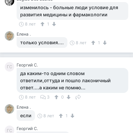
изменилось - больные люди условие для
развития медицины и фармакологии
8 лет
1
Елена .
только условия....
8 лет
1
Георгий С.
ГС
да каким-то одним словом
ответили,оттуда и пошло лаконичный
ответ....а каким не помню...
8 лет
3
0
Елена .
если
8 лет
1
Георгий С.
ГС