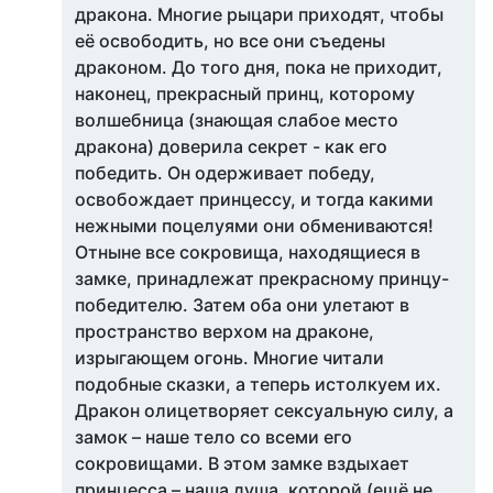
дракона. Многие рыцари приходят, чтобы
её освободить, но все они съедены
драконом. До того дня, пока не приходит,
наконец, прекрасный принц, которому
волшебница (знающая слабое место
дракона) доверила секрет - как его
победить. Он одерживает победу,
освобождает принцессу, и тогда какими
нежными поцелуями они обмениваются!
Отныне все сокровища, находящиеся в
замке, принадлежат прекрасному принцу-
победителю. Затем оба они улетают в
пространство верхом на драконе,
изрыгающем огонь. Многие читали
подобные сказки, а теперь истолкуем их.
Дракон олицетворяет сексуальную силу, а
замок – наше тело со всеми его
сокровищами. В этом замке вздыхает
принцесса – наша душа, которой (ещё не