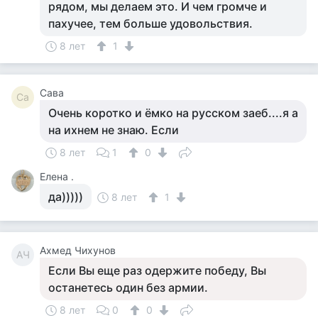
рядом, мы делаем это. И чем громче и
пахучее, тем больше удовольствия.
8 лет
1
Сава
Са
Очень коротко и ёмко на русском заеб....я а
на ихнем не знаю. Если
8 лет
1
0
Елена .
да)))))
8 лет
1
Ахмед Чихунов
АЧ
Если Вы еще раз одержите победу, Вы
останетесь один без армии.
8 лет
0
0