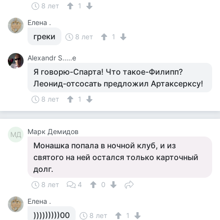
8 лет
1
Елена .
греки
8 лет
1
Alexandr S.....e
Я говорю-Спарта! Что такое-Филипп?
Леонид-отсосать предложил Артаксерксу!
8 лет
1
Марк Демидов
МД
Монашка попала в ночной клуб, и из
святого на ней остался только карточный
долг.
8 лет
4
0
Елена .
)))))))))00
8 лет
1