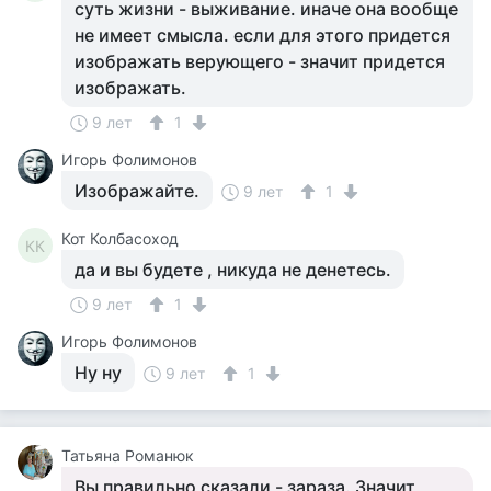
суть жизни - выживание. иначе она вообще
не имеет смысла. если для этого придется
изображать верующего - значит придется
изображать.
9 лет
1
Игорь Фолимонов
Изображайте.
9 лет
1
Кот Колбасоход
КК
да и вы будете , никуда не денетесь.
9 лет
1
Игорь Фолимонов
Ну ну
9 лет
1
Татьяна Романюк
Вы правильно сказали - зараза. Значит