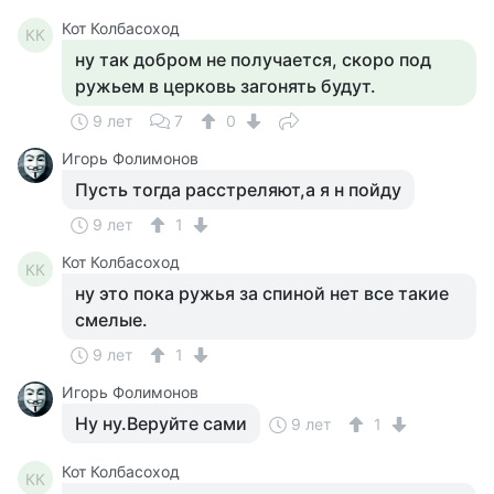
Кот Колбасоход
КК
ну так добром не получается, скоро под
ружьем в церковь загонять будут.
9 лет
7
0
Игорь Фолимонов
Пусть тогда расстреляют,а я н пойду
9 лет
1
Кот Колбасоход
КК
ну это пока ружья за спиной нет все такие
смелые.
9 лет
1
Игорь Фолимонов
Ну ну.Веруйте сами
9 лет
1
Кот Колбасоход
КК