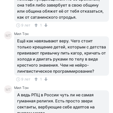
она тебя либо завербует в свою общину
или община обяжет её от тебя отказаться,
как от сатанинского отродья.
9 лет
1
Мил Tон
МT
Ещё как навязывают веру. Чего стоит
только крещение детей, которым с детства
прививают привычку пить кагор, кричать от
холода и двигать руками по телу в виде
крестного знамения. Чем не нейро-
лингвистическое программирование?
9 лет
1
Мил Tон
МT
А ведь РПЦ в России чуть ли не самая
гуманная религия. Есть просто звери
сектанты, вербующие себе адептов на