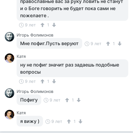
православные вас за руку ловить не станут
и о Боге говорить не будет пока сами не
пожелаете .
9 лет
1
Игорь Фолимонов
Мне пофиг.Пусть веруют
9 лет
1
Катя
ну не пофиг значит раз задаешь подобные
вопросы
9 лет
1
Игорь Фолимонов
Пофигу
9 лет
1
Катя
я вижу )
9 лет
1