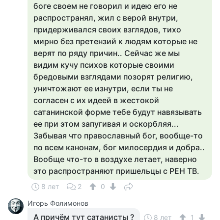
боге своем не говорил и идею его не
распространял, жил с верой внутри,
придерживался своих взглядов, тихо
мирно без претензий к людям которые не
верят по ряду причин.. Сейчас же мы
видим кучу психов которые своими
бредовыми взглядами позорят религию,
уничтожают ее изнутри, если ты не
согласен с их идеей в жестокой
сатанинской форме тебе будут навязывать
ее при этом запугивая и оскорбляя...
Забывая что православный бог, вообще-то
по всем канонам, бог милосердия и добра..
Вообще что-то в воздухе летает, наверно
это распространяют пришельцы с РЕН ТВ.
8 лет
2
0
Игорь Фолимонов
А причём тут сатанисты ?
8 лет
1