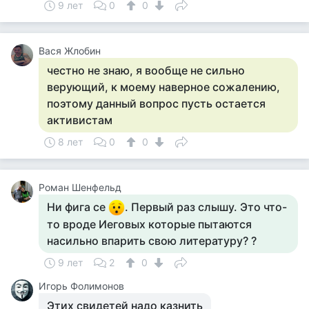
9 лет
0
0
Вася Жлобин
честно не знаю, я вообще не сильно
верующий, к моему наверное сожалению,
поэтому данный вопрос пусть остается
активистам
8 лет
0
0
Роман Шенфельд
Ни фига се
. Первый раз слышу. Это что-
то вроде Иеговых которые пытаются
насильно впарить свою литературу? ?
9 лет
2
0
Игорь Фолимонов
Этих свидетей надо казнить