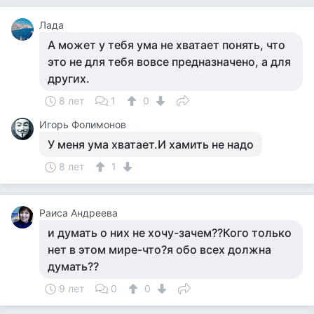
Лада
А может у тебя ума не хватает понять, что
это не для тебя вовсе предназначено, а для
других.
8 лет
1
0
Игорь Фолимонов
У меня ума хватает.И хамить не надо
8 лет
1
Раиса Андреева
и думать о них не хочу-зачем??Кого только
нет в этом мире-что?я обо всех должна
думать??
9 лет
0
0