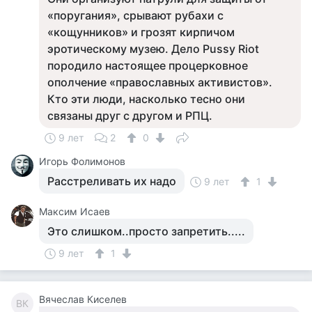
«поругания», срывают рубахи с
«кощунников» и грозят кирпичом
эротическому музею. Дело Pussy Riot
породило настоящее процерковное
ополчение «православных активистов».
Кто эти люди, насколько тесно они
связаны друг с другом и РПЦ.
9 лет
2
0
Игорь Фолимонов
Расстреливать их надо
9 лет
1
Максим Исаев
Это слишком..просто запретить.....
9 лет
1
Вячеслав Киселев
ВК