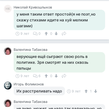
Николай Кривошлыков
НК
у меня таким ответ простой(я не поэт,но
скажу стихами идите на хуй мелким
шагами)
9 лет
0
0
Валентина Табакова
верующие ещё сыграют свою роль в
политике. Зря смотрят на них сквозь
пальцы
9 лет
6
0
Игорь Фолимонов
Их расстреливать надо
9 лет
1
Валентина Табакова
не знаю, может, не надо так радикально, но