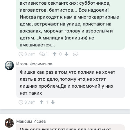
активистов сектантских: субботников,
иеговистов, баптистов... Все надоели!
Иногда приходят к нам в многоквартирные
дома, встречают на улице, пристают на
вокзалах, морочат голову и взрослым и
детям...А милиция (полиция) не
вмешивается...
8 лет
1
0
Игорь Фолимонов
Фишка как раз в том,что полияи не хочет
лезть в это дело,потому что,не хотят
лишних проблем.Да и полномочий у них
нет таких
8 лет
1
Максим Исаев
Они организуют патрули для защиты от