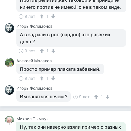
Против религии,как таковой,я в принципе
ничего против не имею.Но не в таком виде.
9 лет
1
Игорь Фолимонов
А в зад или в рот (пардон) это разве их
дело ?
9 лет
1
Алексей Малахов
Просто пример плаката забавный.
9 лет
1
Игорь Фолимонов
Им заняться нечем ?
9 лет
1
Михаил Тымчук
Ну, так они наверно взяли пример с разных