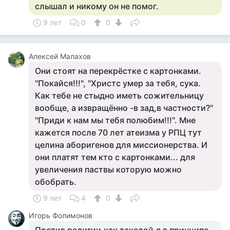
слышал и никому он не помог.
9 лет
0
0
Алексей Малахов
Они стоят на перекрёстке с картонками.
"Покайся!!!", "Христс умер за тебя, сука.
Как тебе не стыдно иметь сожительницу
вообще, а извращённо -в зад,в частности?"
"Приди к нам мы тебя полюбим!!!". Мне
кажется после 70 лет атеизма у РПЦ тут
целина аборигенов для миссионерства. И
они платят тем кто с картонками... для
увеличения паствы которую можно
обобрать.
9 лет
4
0
Игорь Фолимонов