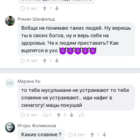
9 лет
1
Роман Шенфельд
Вобще не понимаю таких людей. Ну веришь
ты в своих богов, ну и верь себе на
здоровье. Че к людям приставать? Как
вцепятся в ухо
9 лет
1
Марина Ко
МК
то тебе мусульмане не устраивают то тебе
славяне не устраивают.. иди нафиг в
синагогу! мацы покушай
9 лет
1
0
Игорь Фолимонов
Какие славяне ?
9 лет
1