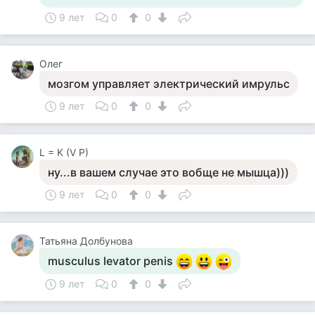
9 лет
0
0
Олег
мозгом управляет электрический имрульс
9 лет
0
0
L = K (V P)
ну...в вашем случае это вобще не мышца)))
9 лет
0
0
Татьяна Долбунова
musculus levator penis
9 лет
0
0