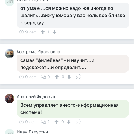
ИЛ
от ума е ...ся можно надо же иногда по
шалить ..вижу юмора у вас ноль все близко
к сердцуу
9 лет
1
Кострома Ярославна
самая "филейная" - и научит...и
подскажет...и определит....
9 лет
0
0
Анатолий Федоруц
Всем управляет энерго-информационная
система!
9 лет
2
0
Иван Ляпустин
ИЛ