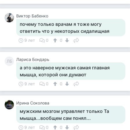
Виктор Бабенко
почему только врачам я тоже могу
ответить что у некоторых сидалищная
9 лет
0
0
Лариса Бондарь
ЛБ
а это наверное мужская самая главная
мышца, которой они думают
9 лет
0
0
Ирина Соколова
мужским мозгом управляет только Та
мышца...вообщем сам понял...
9 лет
0
0