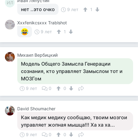
Иван Ляпустин
ИЛ
нет ..это очко
9 лет
1
Xxxfenikcsxxx Trablshot
9 лет
1
Михаил Вербицкий
Модель Общего Замысла Генерации
сознания, кто управляет Замыслом тот и
МОЗГом
9 лет
0
0
David Shoumacher
Как медик медику сообщаю, твоим мозгои
управляет жопная мышца!!! Ха ха ха...
9 лет
0
0