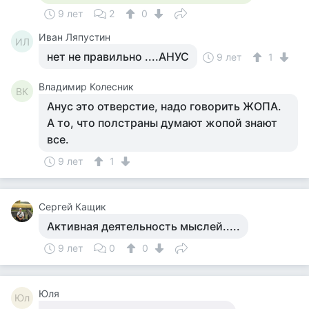
9 лет
2
0
Иван Ляпустин
ИЛ
нет не правильно ....АНУС
9 лет
1
Владимир Колесник
ВК
Анус это отверстие, надо говорить ЖОПА.
А то, что полстраны думают жопой знают
все.
9 лет
1
Сергей Кащик
Активная деятельность мыслей.....
9 лет
0
0
Юля
Юл