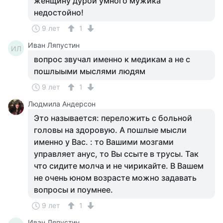
женщину дурой умного мужика
недостойно!
9 лет
1
Иван Ляпустин
ИЛ
вопрос звучал именно к медикам а не с
пошлыыми мыслями людям
9 лет
1
Людмила Андерсон
Это называется: переложить с больной
головы на здоровую. А пошлые мысли
именно у Вас. : то Вашими мозгами
управляет анус, то Вы ссыте в трусы. Так
что сидите молча и не чирикайте. В Вашем
не очень юном возрасте можно задавать
вопросы и поумнее.
9 лет
1
Иван Ляпустин