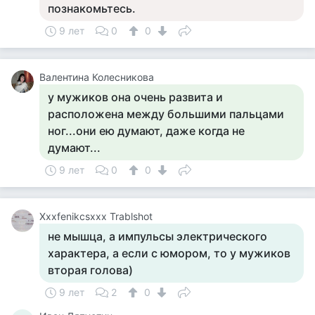
познакомьтесь.
9 лет
0
0
Валентина Колесникова
у мужиков она очень развита и
расположена между большими пальцами
ног...они ею думают, даже когда не
думают...
9 лет
0
0
Xxxfenikcsxxx Trablshot
не мышца, а импульсы электрического
характера, а если с юмором, то у мужиков
вторая голова)
9 лет
2
0