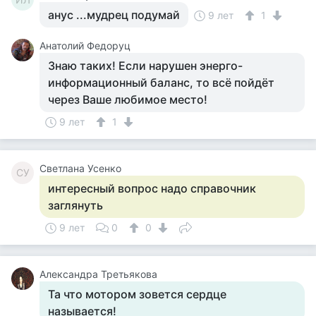
анус ...мудрец подумай
9 лет
1
Анатолий Федоруц
Знаю таких! Если нарушен энерго-
информационный баланс, то всё пойдёт
через Ваше любимое место!
9 лет
1
Светлана Усенко
СУ
интересный вопрос надо справочник
заглянуть
9 лет
0
0
Александра Третьякова
Та что мотором зовется сердце
называется!