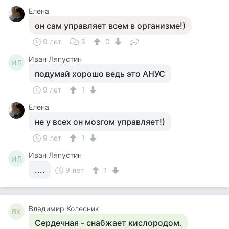
Елена
он сам управляет всем в организме!)
9 лет
3
0
Иван Ляпустин
ИЛ
подумай хорошо ведь это АНУС
9 лет
1
Елена
не у всех он мозгом управляет!)
9 лет
1
Иван Ляпустин
ИЛ
....
9 лет
1
Владимир Колесник
ВК
Сердечная - снабжает кислородом.