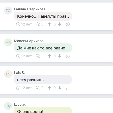
Галина Старикова
ГС
Конечно...Павел,ты прав..
12 лет
0
0
Максим Архипов
МА
Да мне как то все равно
12 лет
0
0
Lais S.
LS
нету разницы
12 лет
0
0
Шурик
Шу
Очень верно!