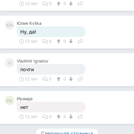
12 лет
0
0
Юлия Кvitka
ЮК
Ну, да!
12 лет
0
0
Vladimir Ignatov
VI
почти
12 лет
0
0
Ираида
Ир
нет
12 лет
0
0
Следующая страница