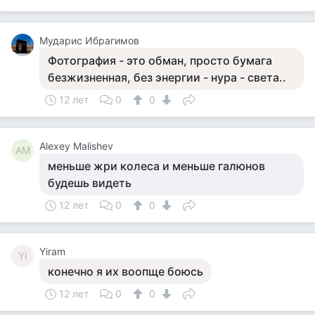
Мударис Ибрагимов
Фотография - это обман, просто бумага
безжизненная, без энергии - нура - света..
12 лет
0
0
Alexey Malishev
AM
меньше жри колеса и меньше галюнов
будешь видеть
12 лет
0
0
Yiram
Yi
конечно я их воопще боюсь
12 лет
0
0