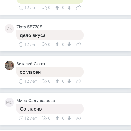
12 лет
0
0
Zlata 557788
Z5
дело вкуса
12 лет
0
0
Виталий Сюзев
согласен
12 лет
0
0
Мира Садуакасова
МС
Согласно
12 лет
0
0