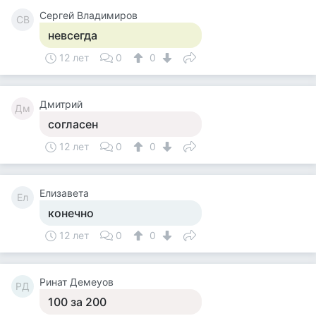
Сергей Владимиров
СВ
невсегда
12 лет
0
0
Дмитрий
Дм
согласен
12 лет
0
0
Елизавета
Ел
конечно
12 лет
0
0
Ринат Демеуов
РД
100 за 200