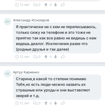
12 лет
0
0
Александр Иснозаров
АИ
Я практически ни с кем не переписываюсь,
только сижу на телефоне и это тоже не
приятно так как все равно не видишь с кем
ведешь диалог. Исключение разве что
(родные друзья и так далее)
12 лет
0
0
Артур Кириенко
АК
Старина,в какой то степени понимаю
Тебя,но есть люди-можно назвать их
страшные или уроды и они выставляют
зверей и т.д.
12 лет
0
0