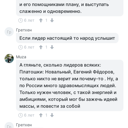
и его помощниками плану, и выступать
слаженно и одновременно.
6 лет
1
Гретхен
Гр
Если лидер настоящий то народ услышит
6 лет
1
Muza
А гляньте, сколько лидеров всяких:
Платошки: Новальный, Евгений Фёдоров,
только никто не верит им почему-то . Ну, а
по России много здравомыслящих людей.
Только нужен человек, с такой энергией и
амбициями, который мог бы зажечь идеей
массы, и повести за собой
6 лет
1
Гретхен
Гр