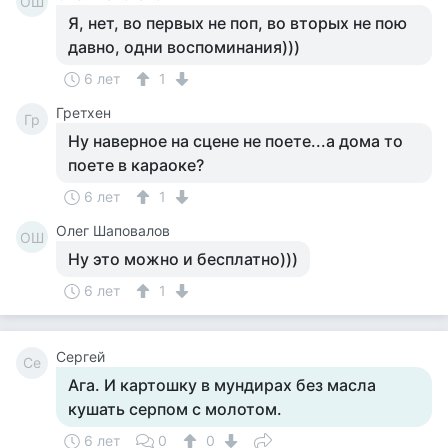
ОШ
Я, нет, во первых не поп, во вторых не пою
давно, одни воспоминания)))
6 лет
1
Гретхен
Гр
Ну наверное на сцене не поете...а дома то
поете в караоке?
6 лет
1
Олег Шаповалов
ОШ
Ну это можно и бесплатно)))
6 лет
1
Сергей
Се
Ага. И картошку в мундирах без масла
кушать серпом с молотом.
6 лет
0
0