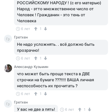
РОССИЙСКОМУ НАРОДУ ! (с его матерью)
Народ - этто множественное число от
Человек ! Гражданин - это тень от
Человека
6 лет
1
Гретхен
Гр
Не надо усложнять. . всё должно быть
прозрачно!
6 лет
1
Aлександр Кузьмин
что может быть проще текста в ДВЕ
строчки на бумаге ???!!!! ВАША личная
неспособность их прочитать ?
6 лет
1
Гретхен
Гр
У вас не две а пять!
6 лет
1