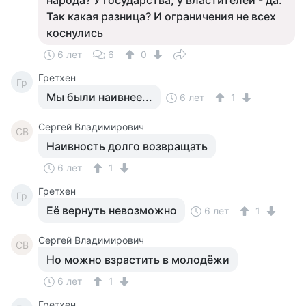
народа? У государства, у властителей - да.
Так какая разница? И ограничения не всех
коснулись
6 лет
6
0
Гретхен
Гр
Мы были наивнее...
6 лет
1
Сергей Владимирович
СВ
Наивность долго возвращать
6 лет
1
Гретхен
Гр
Её вернуть невозможно
6 лет
1
Сергей Владимирович
СВ
Но можно взрастить в молодёжи
6 лет
1
Гретхен