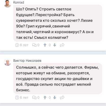
Konrad
Шо? Опять? Строить светлое
будущее?.Перестройка? Брать
суверенитета кто сколько хочет? Лихие
90е? Грип курячий,свинячий
телячий,чертячий и короновирус? А он и
так есть! Смысл колматни?
6 лет
0
0
Виктор Николаев
Солнышко, а сейчас чего делается. Фирмы,
которые живут на обмане, раззорятся,
государство скупит акции по-дешёвки и
всё. Правда сильно пострадает мелкий
бизнес.
6 лет
0
0