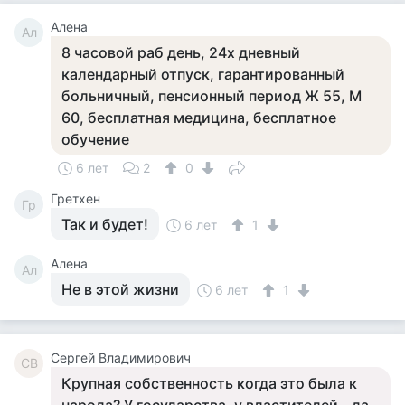
Алена
Ал
8 часовой раб день, 24х дневный
календарный отпуск, гарантированный
больничный, пенсионный период Ж 55, М
60, бесплатная медицина, бесплатное
обучение
6 лет
2
0
Гретхен
Гр
Так и будет!
6 лет
1
Алена
Ал
Не в этой жизни
6 лет
1
Сергей Владимирович
СВ
Крупная собственность когда это была к