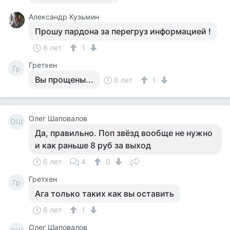
Aлександр Кузьмин
Прошу пардона за перегруз информацией !
6 лет
1
Гретхен
Гр
Вы прощены...
6 лет
1
Олег Шаповалов
ОШ
Да, правильно. Поп звёзд вообще не нужно
и как раньше 8 руб за выход
6 лет
4
0
Гретхен
Гр
Ага только таких как вы оставить
6 лет
1
Олег Шаповалов