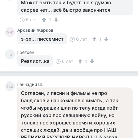
Может быть так и будет..но я думаю
скорее нет... всё быстро закончится
6 лет
1
Аркадий Жарков
АЖ
э-эх... писсемист
6 лет
1
Гретхен
Гр
Реалист..ка
6 лет
1
Геннадий Ш.
ГШ
Согласен, и песни и фильмы не про
бандюков и наркоманов снимать , а так
чтобы мурашки шли по телу когда поёт
русский хор про священную войну, но
только про хорошее время и хороших
стояших людей, да и вообще про НАШ
ВЕЛИКИЙ РУССКИЙ НАРОД ! ! ! А запад