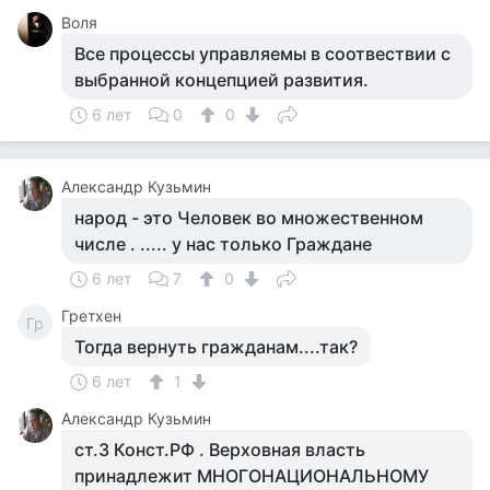
Воля
Все процессы управляемы в соотвествии с
выбранной концепцией развития.
6 лет
0
0
Aлександр Кузьмин
народ - это Человек во множественном
числе . ..... у нас только Граждане
6 лет
7
0
Гретхен
Гр
Тогда вернуть гражданам....так?
6 лет
1
Aлександр Кузьмин
ст.3 Конст.РФ . Верховная власть
принадлежит МНОГОНАЦИОНАЛЬНОМУ