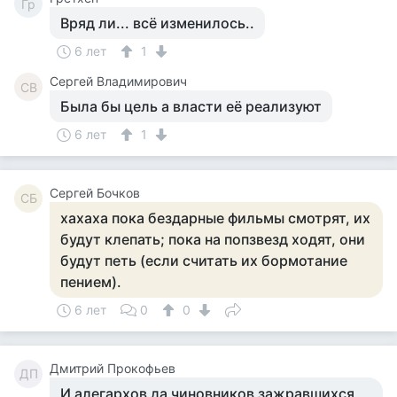
Гр
Вряд ли... всё изменилось..
6 лет
1
Сергей Владимирович
СВ
Была бы цель а власти её реализуют
6 лет
1
Сергей Бочков
СБ
хахаха пока бездарные фильмы смотрят, их
будут клепать; пока на попзвезд ходят, они
будут петь (если считать их бормотание
пением).
6 лет
0
0
Дмитрий Прокофьев
ДП
И алегархов да чиновников зажравшихся