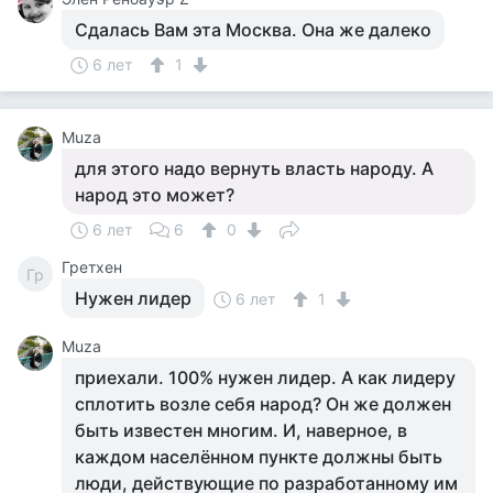
Сдалась Вам эта Москва. Она же далеко
6 лет
1
Muza
для этого надо вернуть власть народу. А
народ это может?
6 лет
6
0
Гретхен
Гр
Нужен лидер
6 лет
1
Muza
приехали. 100% нужен лидер. А как лидеру
сплотить возле себя народ? Он же должен
быть известен многим. И, наверное, в
каждом населённом пункте должны быть
люди, действующие по разработанному им