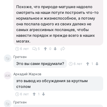
Похоже, что природе-матушке надоело
смотреть на наши потуги построить что-то
нормальное и жизнеспособное, а потому
она послала одного из своих далеко не
самых агрессивных посланцев, чтобы
навести порядок и прежде всего в наших
мозгах.
6 лет
5
0
Гретхен
Гр
Это вы сами придумали?
6 лет
1
Аркадий Жарков
АЖ
это вывод из обсуждения за круглым
столом
6 лет
1
Гретхен
Гр