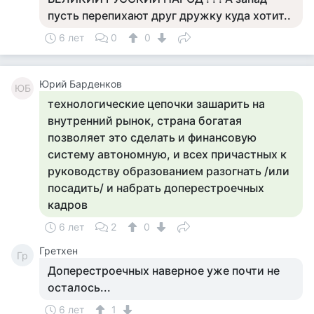
пусть перепихают друг дружку куда хотит..
6 лет
0
0
Юрий Барденков
ЮБ
технологические цепочки зашарить на
внутренний рынок, страна богатая
позволяет это сделать и финансовую
систему автономную, и всех причастных к
руководству образованием разогнать /или
посадить/ и набрать доперестроечных
кадров
6 лет
2
0
Гретхен
Гр
Доперестроечных наверное уже почти не
осталось...
6 лет
1