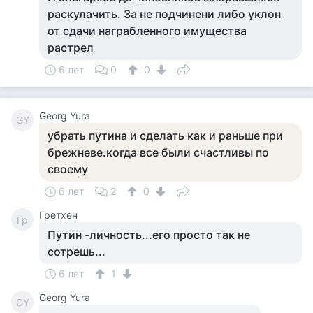
раскулачить. За не подчинени либо уклон
от сдачи награбленного имущества
растрел
6 лет
0
0
Georg Yura
GY
убрать путина и сделать как и раньше при
брежневе.когда все были счастливы по
своему
6 лет
2
0
Гретхен
Гр
Путин -личность...его просто так не
сотрешь...
6 лет
1
Georg Yura
GY