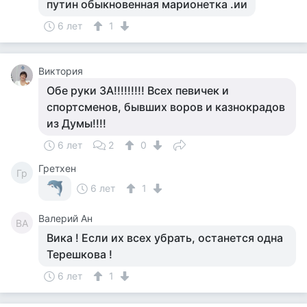
путин обыкновенная марионетка .ии
6 лет
1
Виктория
Обе руки ЗА!!!!!!!!! Всех певичек и
спортсменов, бывших воров и казнокрадов
из Думы!!!!
6 лет
2
0
Гретхен
Гр
6 лет
1
Валерий Ан
ВА
Вика ! Если их всех убрать, останется одна
Терешкова !
6 лет
1