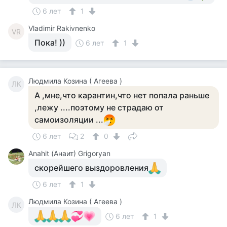
6 лет
1
Vladimir Rakivnenko
VR
Пока! ))
6 лет
1
Людмила Козина ( Агеева )
ЛК
А ,мне,что карантин,что нет попала раньше
,лежу ....поэтому не страдаю от
самоизоляции ...
6 лет
2
0
Anahit (Анаит) Grigoryan
скорейшего выздоровления
6 лет
1
Людмила Козина ( Агеева )
ЛК
6 лет
1