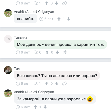
6 лет
1
0
Anahit (Анаит) Grigoryan
спасибо.
6 лет
1
Татьяна
Та
Мой день рождения прошел в карантин тож
6 лет
0
0
Том
Всю жизнь? Ты на аве слева или справа?
6 лет
1
0
Anahit (Анаит) Grigoryan
За камерой, а парни уже взрослые.
6 лет
1