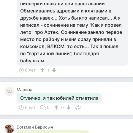
пионерки плакали при расставании.
Обменивались адресами и клятвами в
дружбе навек... Хоть бы кто написал... А я
написал - сочинение на тему "Как я провел
лето" про Артек. Сочинение заняло первое
место по району и меня сразу приняли в
комсомол, ВЛКСМ, то есть... Так я пошел
по "партийной линии", благодаря
бабушкам...
6 лет
1
Марина
Ма
Отлично, я так юбилей отметила
6 лет
0
0
Ботzман Барисыч