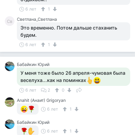
6 лет
1
Светлана_Светлана
Св
Это временно. Потом дальше стаханить
будем.
6 лет
1
Бабайкин Юрий
У меня тоже было 26 апреля-чумовая была
веселуха...как на поминках
6 лет
2
0
Anahit (Анаит) Grigoryan
6 лет
1
Бабайкин Юрий
6 лет
1