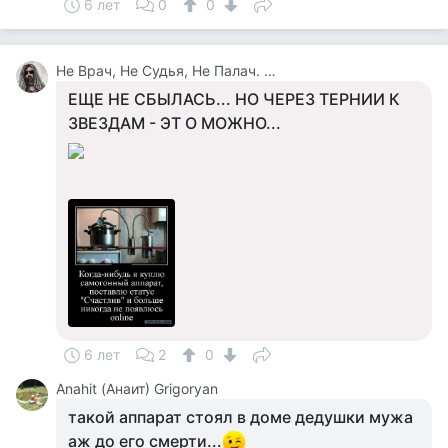
6 лет
0
0
Не Врач, Не Судья, Не Палач. Веселюсь И Дурачусь
ЕЩЕ НЕ СБЫЛАСЬ... НО ЧЕРЕЗ ТЕРНИИ К
ЗВЕЗДАМ - ЭТ О МОЖНО...
6 лет
2
0
Anahit (Анаит) Grigoryan
такой аппарат стоял в доме дедушки мужа
аж до его смерти...