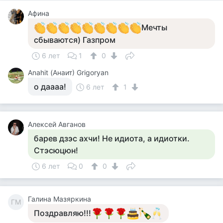
Афина
Мечты
сбываются) Газпром
6 лет
1
0
Anahit (Анаит) Grigoryan
о даааа!
6 лет
1
Алексей Авганов
барев дзэс ахчи! Не идиота, а идиотки.
Стэсюцюн!
6 лет
0
0
Галина Мазяркина
ГМ
Поздравляю!!!