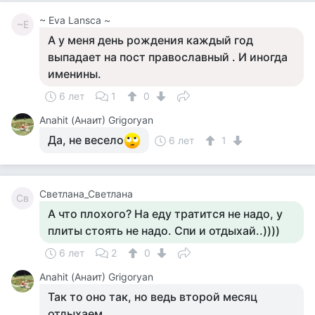
~ Eva Lansca ~
~E
А у меня день рождения каждый год
выпадает на пост православный . И иногда
именины.
6 лет
1
0
Anahit (Анаит) Grigoryan
Да, не весело
6 лет
1
Светлана_Светлана
Св
А что плохого? На еду тратится не надо, у
плиты стоять не надо. Спи и отдыхай..))))
6 лет
2
0
Anahit (Анаит) Grigoryan
Так то оно так, но ведь второй месяц
отдыхаем..