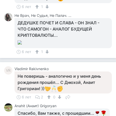
6 лет
1
Не Врач, Не Судья, Не Палач. Веселюсь И Дурачусь
ДЕДУШКЕ ПОЧЕТ И СЛАВА - ОН ЗНАЛ -
ЧТО САМОГОН - АНАЛОГ БУДУЩЕЙ
КРИПТОВАЛЮТЫ...
6 лет
1
Vladimir Rakivnenko
VR
Не поверишь - аналогично и у меня день
рождения прошёл... С Днюхой, Анаит
Григориан! ))
6 лет
2
0
Anahit (Анаит) Grigoryan
Спасибо, Вам также, с прошедшим...