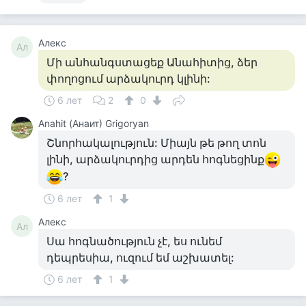
Алекс
Ал
Մի անհանգստացեք Անահիտից, ձեր
փողոցում արձակուրդ կլինի:
6 лет
2
0
Anahit (Анаит) Grigoryan
Շնորհակալություն: Միայն թե թող տոն
լինի, արձակուրդից արդեն հոգնեցինք
?
6 лет
1
Алекс
Ал
Սա հոգնածություն չէ, ես ունեմ
դեպրեսիա, ուզում եմ աշխատել:
6 лет
1