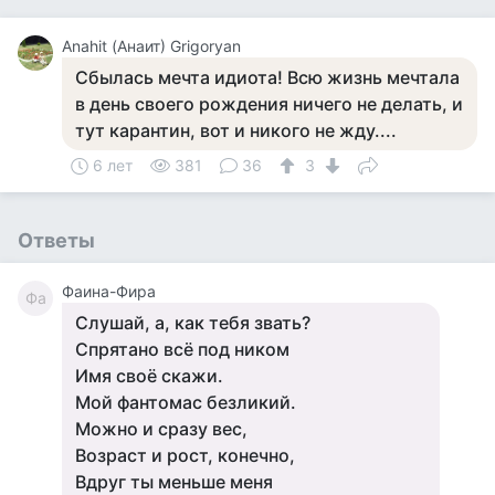
Anahit (Анаит) Grigoryan
Сбылась мечта идиота! Всю жизнь мечтала
в день своего рождения ничего не делать, и
тут карантин, вот и никого не жду....
6 лет
381
36
3
Ответы
Фаина-Фира
Фа
Слушай, а, как тебя звать?
Спрятано всё под ником
Имя своё скажи.
Мой фантомас безликий.
Можно и сразу вес,
Возраст и рост, конечно,
Вдруг ты меньше меня