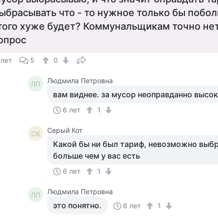
ыбрасывать что - то нужное только бы побол
того хуже будет? Коммунальщикам точно не
опрос
 лет
5
0
Людмила Петровна
ЛП
вам виднее. за мусор неоправданно высо
6 лет
1
Серый Кот
СК
Какой бы ни был тариф, невозможно выб
больше чем у вас есть
6 лет
1
Людмила Петровна
ЛП
это понятно.
6 лет
1