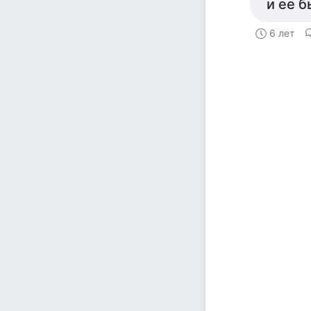
и ее 
6 лет