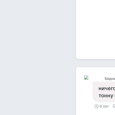
Бедн
ничего
тонну
6 лет