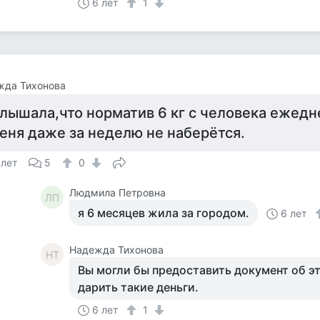
6 лет
1
жда Тихонова
лышала,что норматив 6 кг с человека ежедн
еня даже за неделю не наберётся.
 лет
5
0
Людмила Петровна
ЛП
я 6 месяцев жила за городом.
6 лет
Надежда Тихонова
НТ
Вы могли бы предоставить документ об э
дарить такие деньги.
6 лет
1