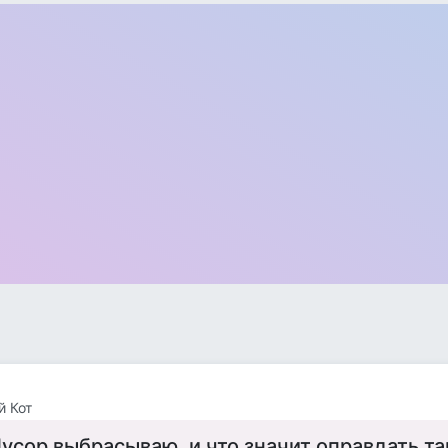
 Кот
усор выбрасываю, и что значит оправдать т