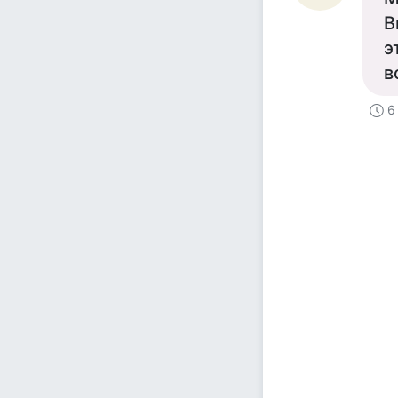
В
э
в
6