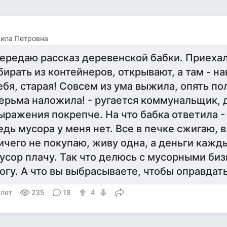
ила Петровна
ередаю рассказ деревенской бабки. Приеха
бирать из контейнеров, открывают, а там - нав
ебя, старая! Совсем из ума выжила, опять п
ерьма наложила! - ругается коммунальщик, 
ыражения покрепче. На что бабка ответила -
едь мусора у меня нет. Все в печке сжигаю, 
ичего не покупаю, живу одна, а деньги кажд
усор плачу. Так что делюсь с мусорными би
огу. А что вы выбрасываете, чтобы оправдат
 лет
235
18
4