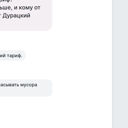
ьше, и кому от
т Дурацкий
кий тариф.
расывать мусора