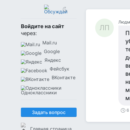
Людм
Войдите на сайт
ЛП
П
через:
у
Mail.ru
т
Google
д
Яндекс
в
Фейсбук
в
ВКонтакте
н
м
Одноклассники
м
6
Задать вопрос
Главная страница