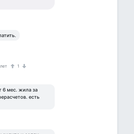
латить.
 лет
1
т 6 мес. жила за
рерасчетов. есть