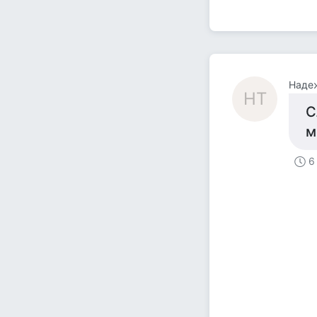
Наде
НТ
С
м
6