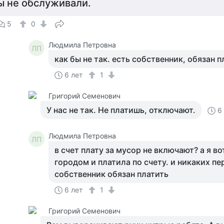
бы не обслуживали.
5
0
Людмила Петровна
ЛП
как бы не так. есть собственник, обязан п
6 лет
1
Григорий Семенович
У нас не так. Не платишь, отключают.
6
Людмила Петровна
ЛП
в счет плату за мусор не включают? а я во
городом и платила по счету. и никаких пе
собственник обязан платить
6 лет
1
Григорий Семенович