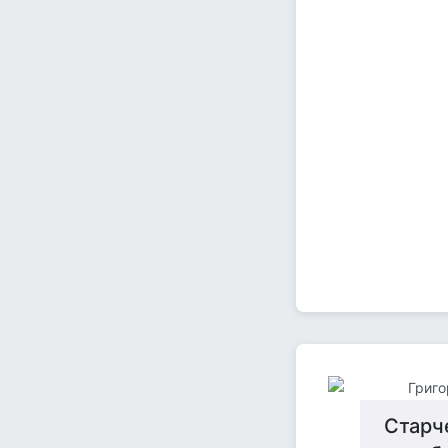
Григо
Старч