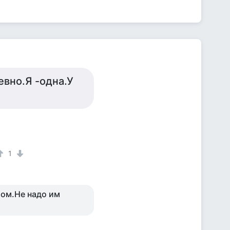
евно.Я -одна.У
1
том.Не надо им