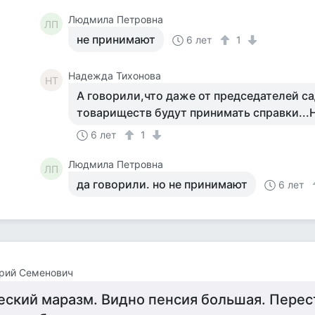
Людмила Петровна
ЛП
не принимают
6 лет
1
Надежда Тихонова
НТ
А говорили,что даже от председателей с
товариществ будут принимать справки...Ну
6 лет
1
Людмила Петровна
ЛП
да говорили. но не принимают
6 лет
рий Семенович
еский маразм. Видно пенсия большая. Перес