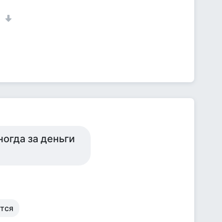
1
огда за деньги
ется