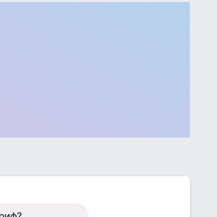
ариф?