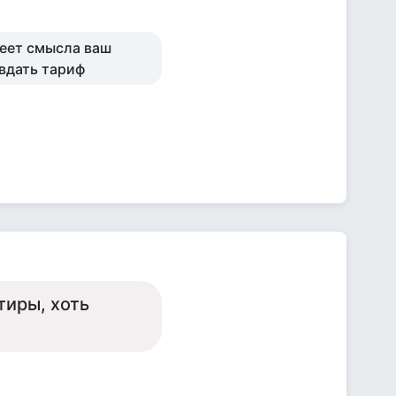
меет смысла ваш
вдать тариф
тиры, хоть