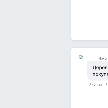
Никол
Дерев
покупа
6 лет