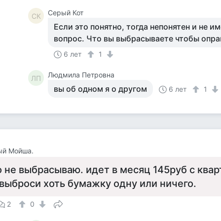
Серый Кот
СК
Если это понятно, тогда непонятен и не и
вопрос. Что вы выбрасываете чтобы опра
6 лет
1
Людмила Петровна
ЛП
вы об одном я о другом
6 лет
1
ый Мойша.
 не выбрасываю. идет в месяц 145руб с квар
 выброси хоть бумажку одну или ничего.
2
0