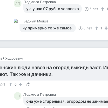
Людмила Петровна
ЛП
у а у нас 97 руб. с человека
6 лет
Бедный Мойша.
ну примерно то же самое.
6 лет
1
ай Ходосевич
енские люди навоз на огород выкидывают. Ин
ют. Так же и дачники.
1
0
Людмила Петровна
ЛП
она уже старенькая, огородом не занима