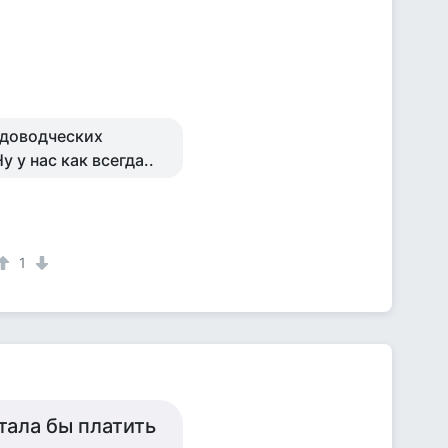
адоводческих
 у нас как всегда..
1
тала бы платить