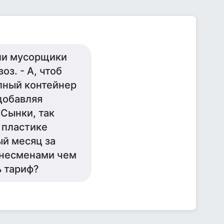
ли мусорщики
оз. - А, чтоб
олный контейнер
добавляя
 Сынки, так
в пластике
ый месяц за
знесменами чем
ь тариф?