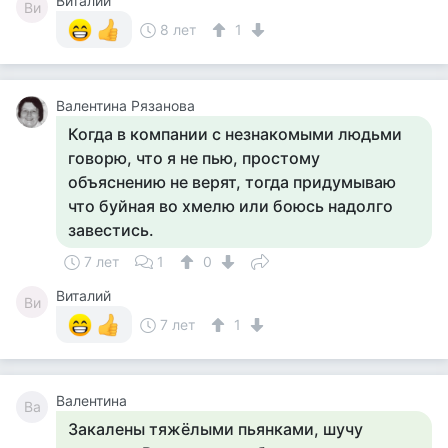
Виталий
Ви
8 лет
1
Валентина Рязанова
Когда в компании с незнакомыми людьми
говорю, что я не пью, простому
объяснению не верят, тогда придумываю
что буйная во хмелю или боюсь надолго
завестись.
7 лет
1
0
Виталий
Ви
7 лет
1
Валентина
Ва
Закалены тяжёлыми пьянками, шучу