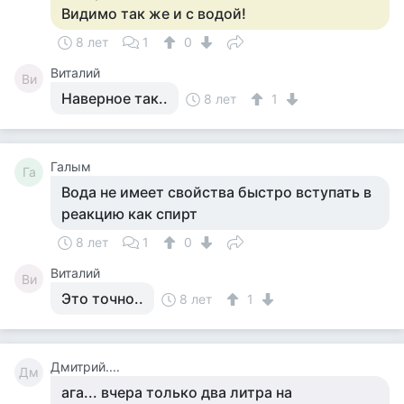
Видимо так же и с водой!
8 лет
1
0
Виталий
Ви
Наверное так..
8 лет
1
Галым
Га
Вода не имеет свойства быстро вступать в
реакцию как спирт
8 лет
1
0
Виталий
Ви
Это точно..
8 лет
1
Дмитрий....
Дм
ага... вчера только два литра на