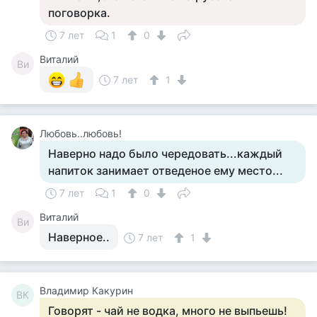
поговорка.
7 лет
1
0
Виталий
Ви
7 лет
1
Любовь..любовь!
Наверно надо было чередовать...каждый
напиток занимает отведеное ему место...
7 лет
1
0
Виталий
Ви
Наверное..
7 лет
1
Владимир Какурин
ВК
Говорят - чай не водка, много не выпьешь!