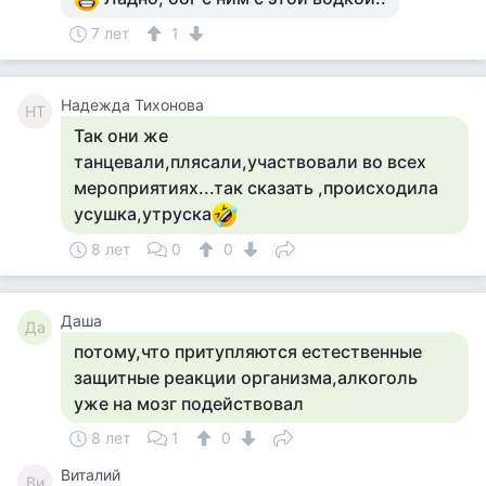
7 лет
1
Надежда Тихонова
НТ
Так они же
танцевали,плясали,участвовали во всех
мероприятиях...так сказать ,происходила
усушка,утруска
8 лет
0
0
Даша
Да
потому,что притупляются естественные
защитные реакции организма,алкоголь
уже на мозг подействовал
8 лет
1
0
Виталий
Ви