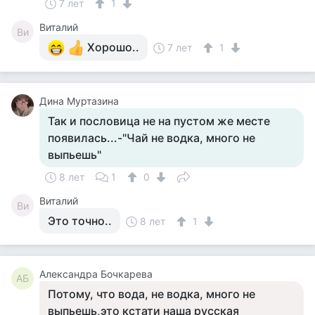
7 лет
1
Виталий
Ви
Хорошо..
7 лет
1
Дина Муртазина
Так и пословица не на пустом же месте
появилась...-"Чай не водка, много не
выпьешь"
8 лет
1
0
Виталий
Ви
Это точно..
8 лет
1
Александра Бочкарева
АБ
Потому, что вода, не водка, много не
выпьешь,это кстати наша русская