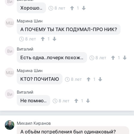
Ви
Хорошо..
8 лет
1
Марина Шин
МШ
А ПОЧЕМУ ТЫ ТАК ПОДУМАЛ-ПРО НИК?
8 лет
1
Виталий
Ви
Есть одна..почерк похож..
8 лет
1
Марина Шин
МШ
КТО? ПОЧИТАЮ
8 лет
1
Виталий
Ви
Не помню..
8 лет
1
Михаил Киранов
А объём потребления был одинаковый?