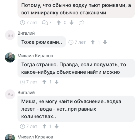
Потому, что обычно водку пьют рюмками, а
вот миниралку обычно стаканами
7 лет
7
0
Виталий
Ви
Тоже рюмками..
7 лет
1
Михаил Киранов
Тогда странно. Правда, если подумать, то
какое-нибудь объяснение найти можно
7 лет
1
Виталий
Ви
Миша, не могу найти объяснение..водка
лезет - вода - нет..при равных
количествах..
7 лет
1
Михаил Киранов