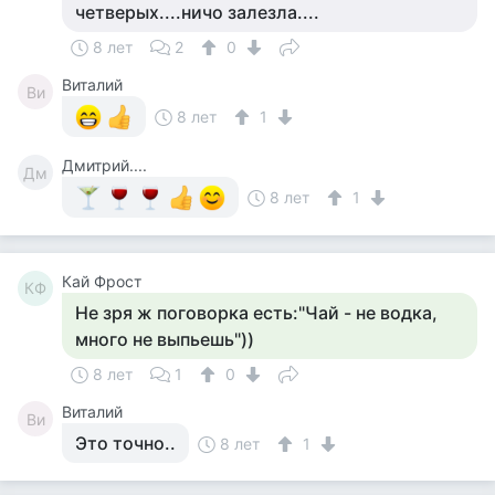
четверых....ничо залезла....
8 лет
2
0
Виталий
Ви
8 лет
1
Дмитрий....
Дм
8 лет
1
Кай Фрост
КФ
Не зря ж поговорка есть:"Чай - не водка,
много не выпьешь"))
8 лет
1
0
Виталий
Ви
Это точно..
8 лет
1