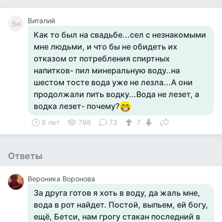
Виталий
Ви
Как то был на свадьбе...сел с незнакомыми
мне людьми, и что бы не обидеть их
отказом от потребления спиртных
напитков- пил минеральную воду..на
шестом тосте вода уже не лезла...А они
продолжали пить водку...Вода не лезет, а
водка лезет- почему?
8 лет
798
73
7
Ответы
Вероника Воронова
За друга готов я хоть в воду, да жаль мне,
вода в рот найдет. Постой, выпьем, ей богу,
ещё, Бетси, нам грогу стакан последний в