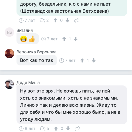
дорогу, бездельник, к о с нами не пьет
(Шотландская застольная Бетховена)
7 лет
2
0
Виталий
Ви
7 лет
1
Вероника Воронова
Вот как то так
7 лет
1
Дядя Миша
Ну вот это зря. Не хочешь пить, не пей -
хоть со знакомыми, хоть с не знакомыми.
Лично я так и делаю всю жизнь. Живу то
для себя и что бы мне хорошо было, а не в
угоду людям.
8 лет
5
0