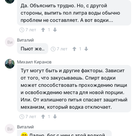
Да. Объяснить трудно. Но, с другой
стороны, выпить пол литра воды обычно
проблем не составляет. А вот водки...
7 лет
1
Виталий
Ви
Пьют же..
7 лет
1
Михаил Киранов
Тут могут быть и другие факторы. Зависит
от того, что закусываешь. Спирт водки
может способствовать прохождению пищи
и освобождению места для новой порции.
Или. От излишнего питья спасает защитный
механизм, который водка отключает.
7 лет
1
Виталий
Ви
Ладно, бог с ним с этой водкой..