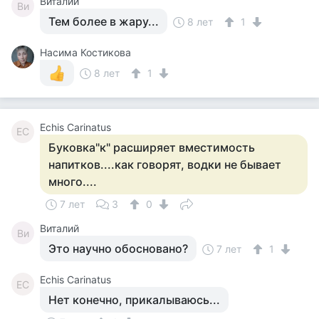
Виталий
Ви
Тем более в жару...
8 лет
1
Насима Костикова
8 лет
1
Echis Carinatus
EC
Буковка"к" расширяет вместимость
напитков....как говорят, водки не бывает
много....
7 лет
3
0
Виталий
Ви
Это научно обосновано?
7 лет
1
Echis Carinatus
EC
Нет конечно, прикалываюсь...