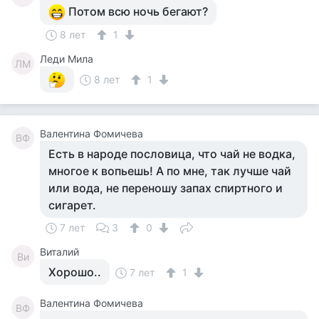
Потом всю ночь бегают?
8 лет
1
Леди Мила
ЛМ
8 лет
1
Валентина Фомичева
ВФ
Есть в народе пословица, что чай не водка,
многое к вопьешь! А по мне, так лучше чай
или вода, не переношу запах спиртного и
сигарет.
7 лет
3
0
Виталий
Ви
Хорошо..
7 лет
1
Валентина Фомичева
ВФ