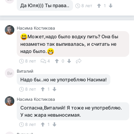
Да Юля))) Ты права..
8 лет
1
Насима Костикова
Может,надо было водку пить? Она бы
незаметно так выпивалась, и считать не
надо было.
8 лет
4
0
Виталий
Ви
Надо бы..но не употребляю Насима!
8 лет
1
Насима Костикова
Согласна,Виталий! Я тоже не употребляю.
У нас жара невыносимая.
8 лет
1