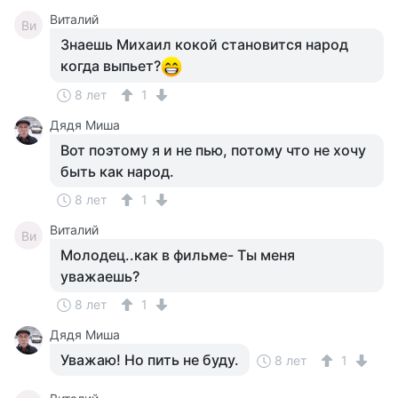
Виталий
Ви
Знаешь Михаил кокой становится народ
когда выпьет?
8 лет
1
Дядя Миша
Вот поэтому я и не пью, потому что не хочу
быть как народ.
8 лет
1
Виталий
Ви
Молодец..как в фильме- Ты меня
уважаешь?
8 лет
1
Дядя Миша
Уважаю! Но пить не буду.
8 лет
1