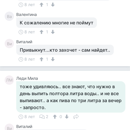
8 лет
1
Валентина
Ва
К сожалению многие не поймут
8 лет
1
Виталий
Ви
Привыкнут...кто захочет - сам найдет..
8 лет
1
Леди Мила
ЛМ
тоже удивляюсь.. все знают, что нужно в
день выпить полтора литра воды.. и не все
выпивают.. а как пива по три литра за вечер
- запросто.
8 лет
2
0
Виталий
Ви