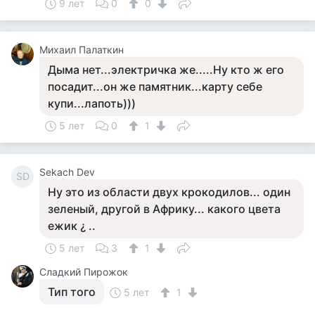
9 лет
0
0
Михаил Палаткин
Дыма нет...электричка же.....Ну кто ж его
посадит...он же памятник...карту себе
купи...лапоть)))
5 лет
0
1
Sekach Dev
SD
Ну это из области двух крокодилов... один
зеленый, другой в Африку... какого цвета
ежик ¿ ..
5 лет
3
1
Сладкий Пирожок
Тип того
5 лет
1