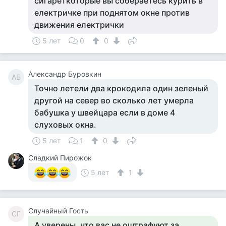
сигареткоторые вы собераетесь курить в
електричке при поднятом окне против
движения електрички
5 лет
0
0
Александр Буровкин
АБ
Точно летели два крокодила один зеленый
другой на север во сколько лет умерла
бабушка у швейцара если в доме 4
слуховых окна.
5 лет
1
0
Сладкий Пирожок
5 лет
1
Случайный Гость
СГ
А уверены, что вас не оштрафуют за