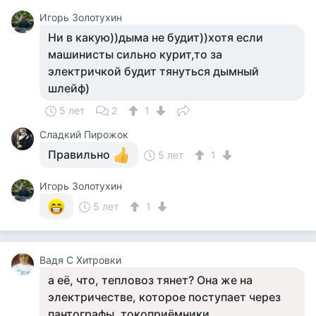
Игорь Золотухин
Ни в какую))дыма не будит))хотя если
машинисты сильно курит,то за
электричкой будит тянуться дымный
шлейф)
5 лет
2
1
Сладкий Пирожок
Правильно
5 лет
1
Игорь Золотухин
5 лет
1
Вадя С Хитровки
а её, что, тепловоз тянет? Она же на
электричестве, которое поступает через
пантографы, токоприёмники