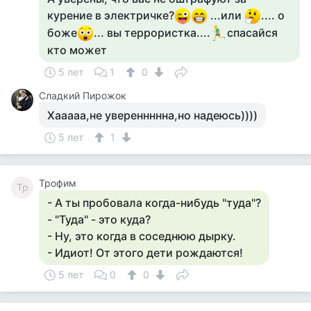
курение в электричке?
...или
.... о
боже
... вы террористка....
спасайся
кто может
5 лет
1
0
Сладкий Пирожок
Хааааа,не увереннннна,но надеюсь))))
5 лет
1
Трофим
Тр
- А ты пробовала когда-нибудь "туда"?
- "Туда" - это куда?
- Ну, это когда в соседнюю дырку.
- Идиот! От этого дети рождаются!
5 лет
0
0