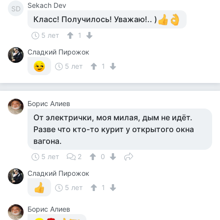
Sekach Dev
SD
Класс! Получилось! Уважаю!.. )
5 лет
1
Сладкий Пирожок
5 лет
1
Борис Алиев
От электрички, моя милая, дым не идёт.
Разве что кто-то курит у открытого окна
вагона.
5 лет
2
0
Сладкий Пирожок
5 лет
1
Борис Алиев