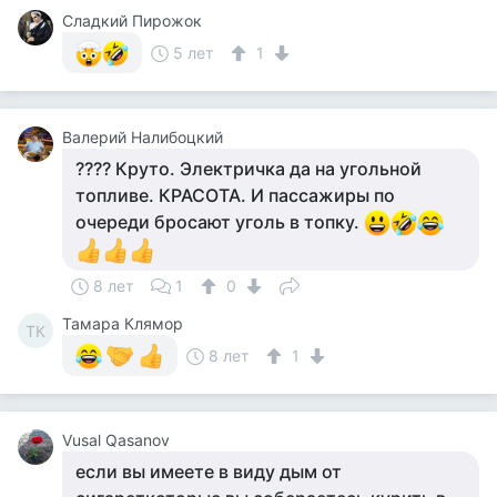
Сладкий Пирожок
5 лет
1
Валерий Налибоцкий
???? Круто. Электричка да на угольной
топливе. КРАСОТА. И пассажиры по
очереди бросают уголь в топку.
8 лет
1
0
Тамара Клямор
ТК
8 лет
1
Vusal Qasanov
если вы имеете в виду дым от