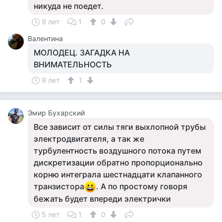
никуда не поедет.
9 лет
1
0
Валентина
МОЛОДЕЦ. ЗАГАДКА НА
ВНИМАТЕЛЬНОСТЬ
9 лет
1
Эмир Бухарский
Все зависит от силы тяги выхлопной трубы
электродвигателя, а так же
турбулентность воздушного потока путем
дискретизации обратно пропорционально
корню интеграла шестнадцати клапанного
транзистора
. А по простому говоря
бежать будет впереди электрички
5 лет
1
0