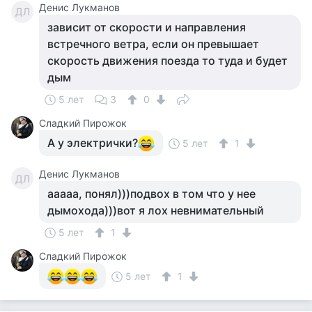
Денис Лукманов
ДЛ
зависит от скорости и направления
встречного ветра, если он превышает
скорость движения поезда то туда и будет
дым
5 лет
3
0
Сладкий Пирожок
А у электрички?
5 лет
1
Денис Лукманов
ДЛ
ааааа, понял)))подвох в том что у нее
дымохода)))вот я лох невнимательный
5 лет
1
Сладкий Пирожок
5 лет
1