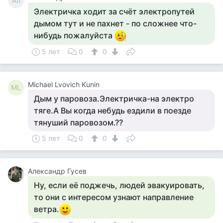
Ал
Электричка ходит за счёт электропутей
дымом тут и не пахнет - по сложнее что-
нибудь пожалуйста
5 лет
0
0
Michael Lvovich Kunin
ML
Дым у паровоза.Электричка-на электро
тяге.А Вы когда небудь ездили в поезде
тянуший паровозом.??
5 лет
0
0
Александр Гусев
Ну, если её поджечь, людей эвакуировать,
то они с интересом узнают направление
ветра.