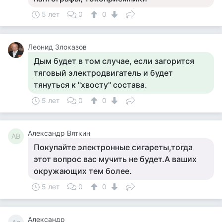
5 лет
0
0
Леонид Злоказов
Дым будет в том случае, если загорится
тяговый электродвигатель и будет
тянуться к "хвосту" состава.
5 лет
0
0
Александр Вяткин
АВ
Покупайте электронные сигареты,тогда
этот вопрос вас мучить не будет.А ваших
окружающих тем более.
5 лет
0
0
Александр