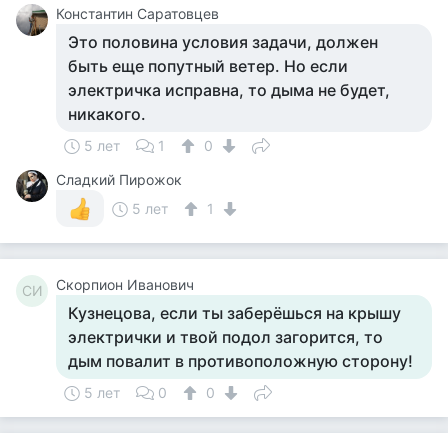
Константин Саратовцев
Это половина условия задачи, должен
быть еще попутный ветер. Но если
электричка исправна, то дыма не будет,
никакого.
5 лет
1
0
Сладкий Пирожок
5 лет
1
Скорпион Иванович
СИ
Кузнецова, если ты заберёшься на крышу
электрички и твой подол загорится, то
дым повалит в противоположную сторону!
5 лет
0
0