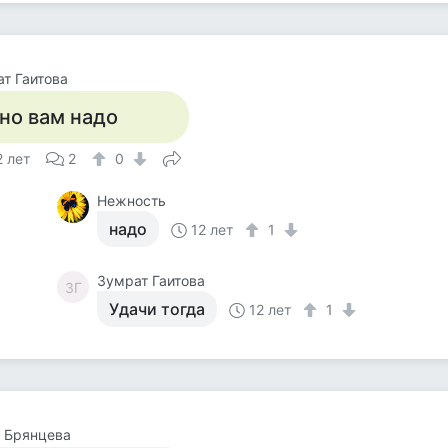
т Гаитова
но вам надо
2 лет
2
0
Нежность
надо
12 лет
1
Зумрат Гаитова
ЗГ
Удачи тогда
12 лет
1
 Брянцева