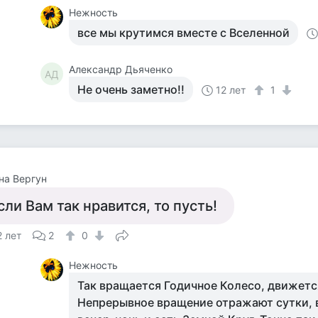
Нежность
все мы крутимся вместе с Вселенной
Александр Дьяченко
АД
Не очень заметно!!
12 лет
1
на Вергун
сли Вам так нравится, то пусть!
2 лет
2
0
Нежность
Так вращается Годичное Колесо, движетс
Непрерывное вращение отражают сутки, 