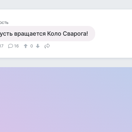
ость
усть вращается Коло Сварога!
17
16
0