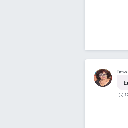
Татья
Е
1