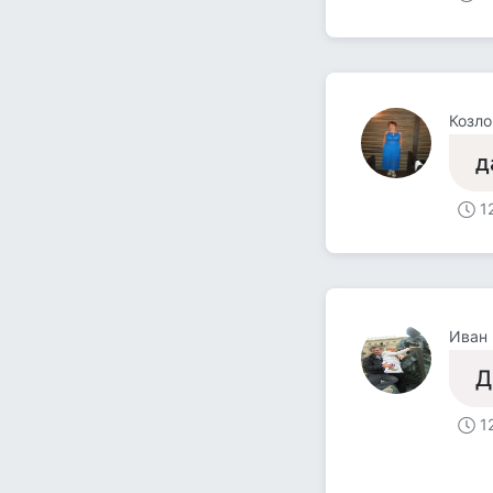
Козло
д
1
Иван 
Д
1