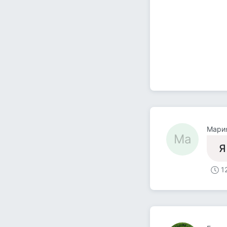
Мари
Ма
Я
1