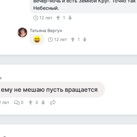
вечер-ночь и есть Земной Круг. Точно так 
Небесный.
12 лет
1
Татьяна Вергун
12 лет
1
я
 ему не мешаю пусть вращается
2 лет
0
0