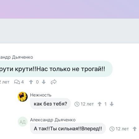
сандр Дьяченко
рути крути!!Нас только не трогай!!
2 лет
4
0
Нежность
как без тебя?
12 лет
1
Александр Дьяченко
АД
А так!!Ты сильная!!Вперед!!
12 лет