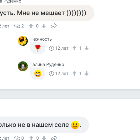
а Руденко
усть. Мне не мешает ))))))))
2 лет
2
0
Нежность
12 лет
1
Галина Руденко
12 лет
1
олько не в нашем селе
.
2 лет
0
0