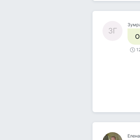
Зумра
ЗГ
О
1
Елена