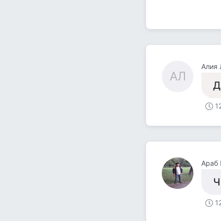
Алия 
АЛ
Д
1
Араб 
Ч
1