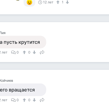
12 лет
1
Лия
а пусть крутится
2 лет
0
0
Койчиев
его вращается
2 лет
0
0