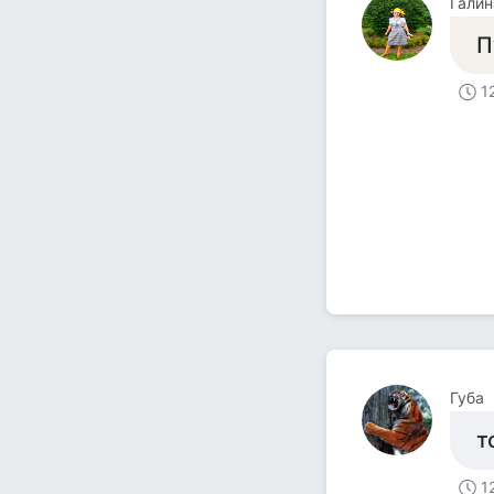
Галин
П
1
Губа
т
1