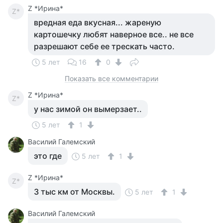
Z *Ирина*
Z*
вредная еда вкусная... жареную
картошечку любят наверное все.. не все
разрешают себе ее трескать часто.
5 лет
16
0
Показать все комментарии
Z *Ирина*
Z*
у нас зимой он вымерзает..
5 лет
1
Василий Галемский
это где
5 лет
1
Z *Ирина*
Z*
3 тыс км от Москвы.
5 лет
1
Василий Галемский