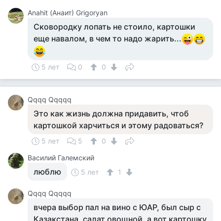
Anahit (Анаит) Grigoryan
Сковородку лопать не стоило, картошки
еще навалом, в чем то надо жарить...
5 лет
0
0
Qqqq Qqqqq
Это как жизнь должна придавить, чтоб
картошкой харчиться и этому радоваться?
5 лет
5
0
Василий Галемский
люблю
5 лет
1
Qqqq Qqqqq
вчера выбор пал на вино с ЮАР, был сыр с
Казакстана, салат овощной, а вот картошку