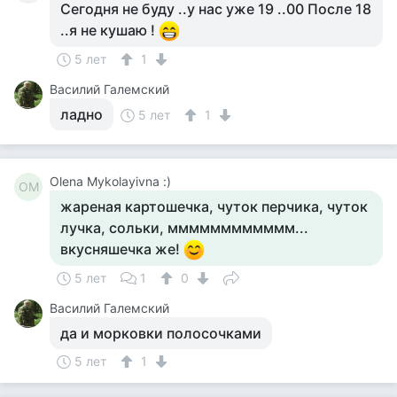
Сегодня не буду ..у нас уже 19 ..00 После 18
..я не кушаю !
5 лет
1
Василий Галемский
ладно
5 лет
1
Olena Mykolayivna :)
OM
жареная картошечка, чуток перчика, чуток
лучка, сольки, мммммммммммм...
вкусняшечка же!
5 лет
1
0
Василий Галемский
да и морковки полосочками
5 лет
1