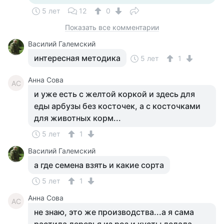
5 лет
12
0
Показать все комментарии
Василий Галемский
интересная методика
5 лет
1
Анна Сова
АС
и уже есть с желтой коркой и здесь для
еды арбузы без косточек, а с косточками
для животных корм...
5 лет
1
Василий Галемский
а где семена взять и какие сорта
5 лет
1
Анна Сова
АС
не знаю, это же производства...а я сама