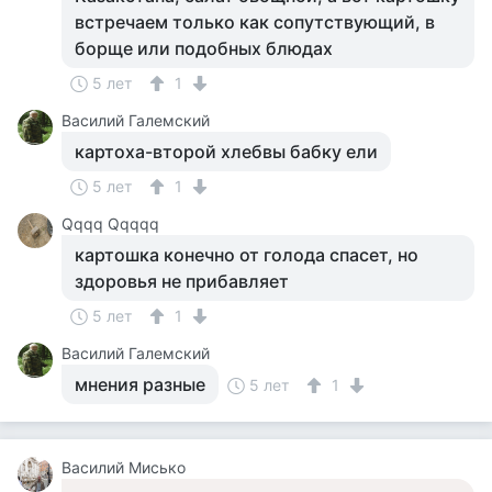
встречаем только как сопутствующий, в
борще или подобных блюдах
5 лет
1
Василий Галемский
картоха-второй хлебвы бабку ели
5 лет
1
Qqqq Qqqqq
картошка конечно от голода спасет, но
здоровья не прибавляет
5 лет
1
Василий Галемский
мнения разные
5 лет
1
Василий Мисько