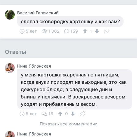
Василий Галемский
слопал сковородку картошку и как вам?
5 лет
1 062
159
1
Ответы
Нина Яблонская
у меня картошка жаренная по пятницам,
когда внуки приходят на выходные, это как
дежурное блюдо, а следующие дни и
блины и пельмени. В воскресенье вечером
уходят и прибавленным весом.
5 лет
16
0
Показать все комментарии
Нина Яблонская