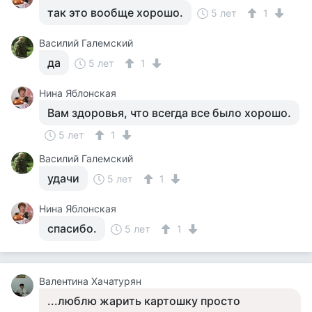
так это вообще хорошо.
5 лет
1
Василий Галемский
да
5 лет
1
Нина Яблонская
Вам здоровья, что всегда все было хорошо.
5 лет
1
Василий Галемский
удачи
5 лет
1
Нина Яблонская
спасибо.
5 лет
1
Валентина Хачатурян
...люблю жарить картошку просто