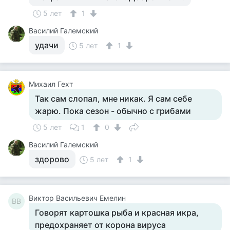
5 лет
1
Василий Галемский
удачи
5 лет
1
Михаил Гехт
Так сам слопал, мне никак. Я сам себе
жарю. Пока сезон - обычно с грибами
5 лет
1
0
Василий Галемский
здорово
5 лет
1
Виктор Васильевич Емелин
ВВ
Говорят картошка рыба и красная икра,
предохраняет от корона вируса