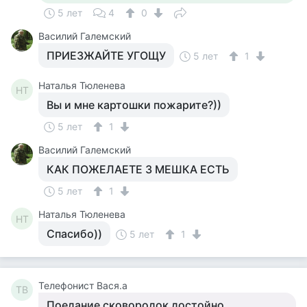
5 лет
4
0
Василий Галемский
ПРИЕЗЖАЙТЕ УГОЩУ
5 лет
1
Наталья Тюленева
НТ
Вы и мне картошки пожарите?))
5 лет
1
Василий Галемский
КАК ПОЖЕЛАЕТЕ 3 МЕШКА ЕСТЬ
5 лет
1
Наталья Тюленева
НТ
Спасибо))
5 лет
1
Телефонист Вася.а
ТВ
Поедание сковородок достойно