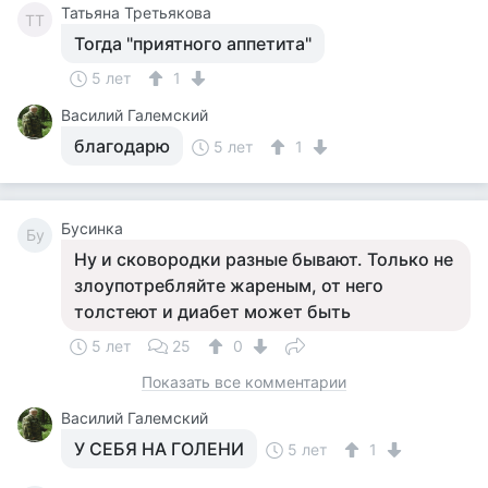
Татьяна Третьякова
ТТ
Тогда "приятного аппетита"
5 лет
1
Василий Галемский
благодарю
5 лет
1
Бусинка
Бу
Ну и сковородки разные бывают. Только не
злоупотребляйте жареным, от него
толстеют и диабет может быть
5 лет
25
0
Показать все комментарии
Василий Галемский
У СЕБЯ НА ГОЛЕНИ
5 лет
1