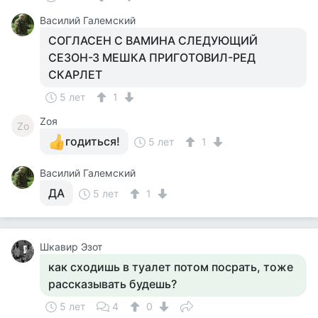
Василий Галемский
СОГЛАСЕН С ВАМИНА СЛЕДУЮЩИЙ
СЕЗОН-З МЕШКА ПРИГОТОВИЛ-РЕД
СКАРЛЕТ
5 лет
1
Zоя
Zо
годиться!
5 лет
1
Василий Галемский
ДА
5 лет
1
Шкавир Эзот
как сходишь в туалет потом посрать, тоже
рассказывать будешь?
5 лет
4
0