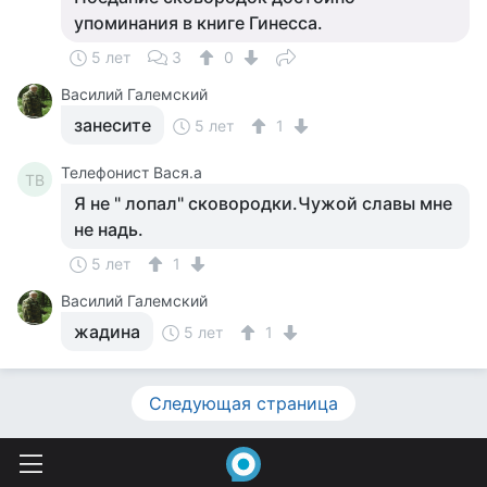
упоминания в книге Гинесса.
5 лет
3
0
Василий Галемский
занесите
5 лет
1
Телефонист Вася.а
ТВ
Я не " лопал" сковородки.Чужой славы мне
не надь.
5 лет
1
Василий Галемский
жадина
5 лет
1
Следующая страница