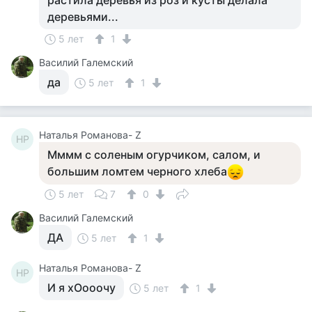
растила деревья из роз и кусты делала
деревьями...
5 лет
1
Василий Галемский
да
5 лет
1
Наталья Романова- Z
НР
Мммм с соленым огурчиком, салом, и
большим ломтем черного хлеба
5 лет
7
0
Василий Галемский
ДА
5 лет
1
Наталья Романова- Z
НР
И я хОооочу
5 лет
1