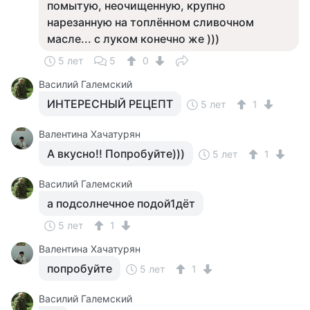
помытую, неочищенную, крупно
нарезанную на топлённом сливочном
масле... с луком конечно же )))
5 лет
5
0
Василий Галемский
ИНТЕРЕСНЫЙ РЕЦЕПТ
5 лет
1
Валентина Хачатурян
А вкусно!! Попробуйте)))
5 лет
1
Василий Галемский
а подсолнечное подой1дёт
5 лет
1
Валентина Хачатурян
попробуйте
5 лет
1
Василий Галемский