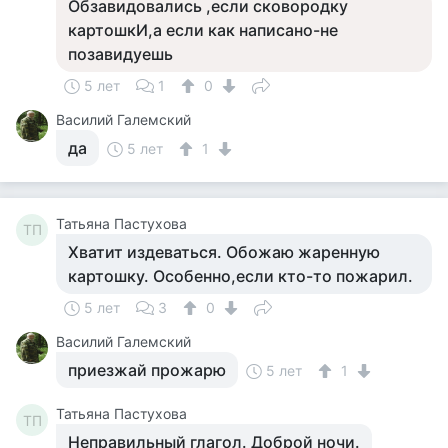
Обзавидовались ,если сковородку
картошкИ,а если как написано-не
позавидуешь
5 лет
1
0
Василий Галемский
да
5 лет
1
Татьяна Пастухова
ТП
Хватит издеваться. Обожаю жаренную
картошку. Особенно,если кто-то пожарил.
5 лет
3
0
Василий Галемский
приезжай прожарю
5 лет
1
Татьяна Пастухова
ТП
Неправильный глагол. Доброй ночи.