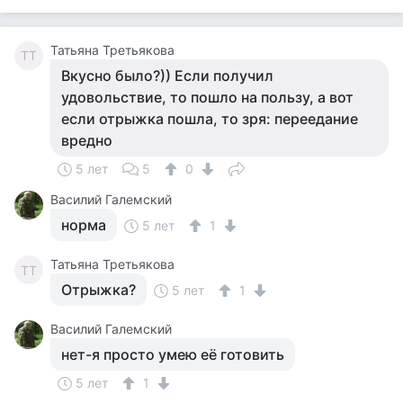
Татьяна Третьякова
ТТ
Вкусно было?)) Если получил
удовольствие, то пошло на пользу, а вот
если отрыжка пошла, то зря: переедание
вредно
5 лет
5
0
Василий Галемский
норма
5 лет
1
Татьяна Третьякова
ТТ
Отрыжка?
5 лет
1
Василий Галемский
нет-я просто умею её готовить
5 лет
1