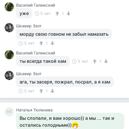
Василий Галемский
уже
5 лет
1
Шкавир Эзот
морду свою говном не забыл намазать
5 лет
1
Василий Галемский
ты всегда такой хам
5 лет
1
Шкавир Эзот
ага, ты засеря, пожрал, посрал, а я хам
5 лет
1
Наталья Тюленева
НТ
Вы слопали, и вам хорошо)) а мы ... так и
остались голодными))