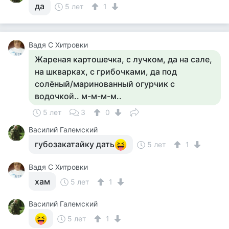
да
5 лет
1
Вадя С Хитровки
Жареная картошечка, с лучком, да на сале,
на шкварках, с грибочками, да под
солёный/маринованный огурчик с
водочкой.. м-м-м-м..
5 лет
3
0
Василий Галемский
губозакатайку дать
5 лет
1
Вадя С Хитровки
хам
5 лет
1
Василий Галемский
5 лет
1