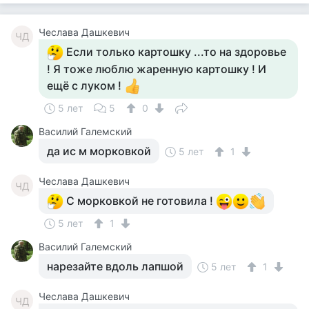
Чеслава Дашкевич
ЧД
Если только картошку ...то на здоровье
! Я тоже люблю жаренную картошку ! И
ещё с луком !
5 лет
5
0
Василий Галемский
да ис м морковкой
5 лет
1
Чеслава Дашкевич
ЧД
С морковкой не готовила !
5 лет
1
Василий Галемский
нарезайте вдоль лапшой
5 лет
1
Чеслава Дашкевич
ЧД