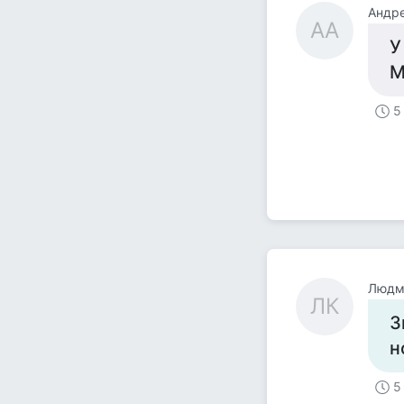
Андре
АА
У
М
5
Людми
ЛК
З
н
5