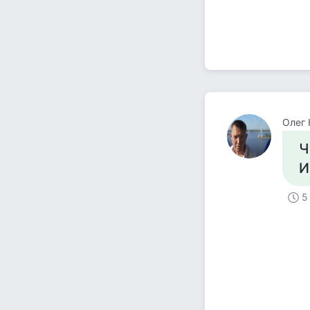
Олег 
Ч
И
5