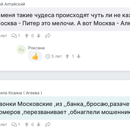
й Алтайский
 меня такие чудеса происходят чуть ли не к
осква - Питер это мелочи. А вот Москва - Алм
 лет
1
0
Роксана
Ро
5 лет
1
ла Козина ( Агеева )
вонки Московские ,из ,,банка,,бросаю,разаче
омеров ,перезванивает ,обнаглели мошенник
 лет
1
0