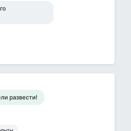
го
ели развести!
опыты.