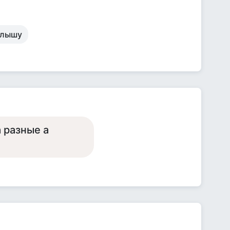
 слышу
а разные а