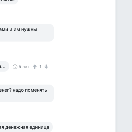
ами и им нужны
...
5 лет
1
енег? надо поменять
ная денежная единица