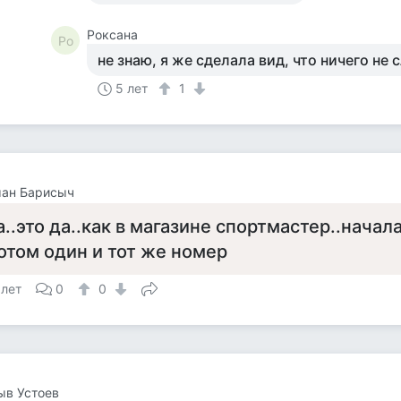
Роксана
Ро
не знаю, я же сделала вид, что ничего не
5 лет
1
ман Барисыч
а..это да..как в магазине спортмастер..начал
отом один и тот же номер
 лет
0
0
ыв Устоев