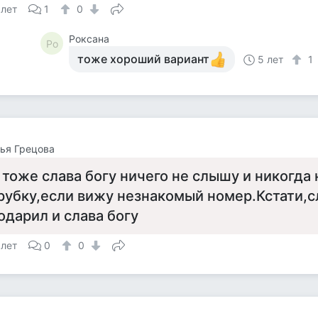
 лет
1
0
Роксана
Ро
тоже хороший вариант
5 лет
1
ья Грецова
 тоже слава богу ничего не слышу и никогда 
рубку,если вижу незнакомый номер.Кстати,с
одарил и слава богу
 лет
0
0