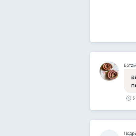
Ботz
а
п
5
Подр