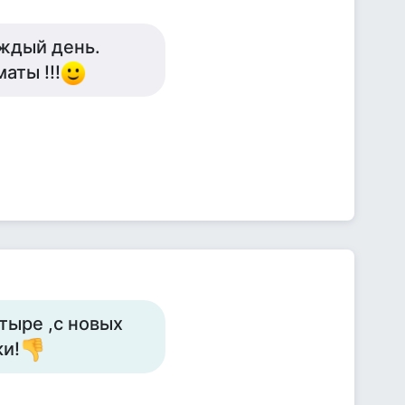
аждый день.
аты !!!
тыре ,с новых
и!