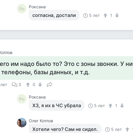
Роксана
Ро
согласна, достали
5 лет
1
Котлов
его им надо было то? Это с зоны звонки. У ни
 телефоны, базы данных, и т.д.
 лет
3
0
Роксана
Ро
ХЗ, я их в ЧС убрала
5 лет
1
Олег Котлов
Хотели чего? Сам не сидел.
5 лет