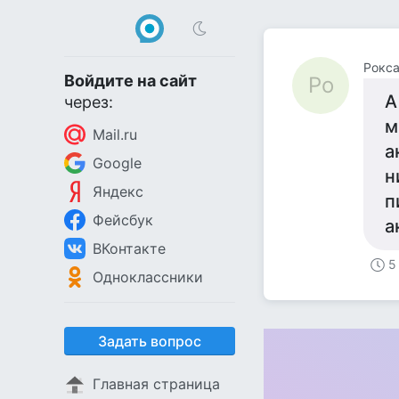
Рокс
Войдите на сайт
Ро
А
через:
м
Mail.ru
а
Google
н
Яндекс
п
Фейсбук
а
ВКонтакте
5
Одноклассники
Задать вопрос
Главная страница