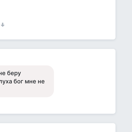
не беру
луха бог мне не