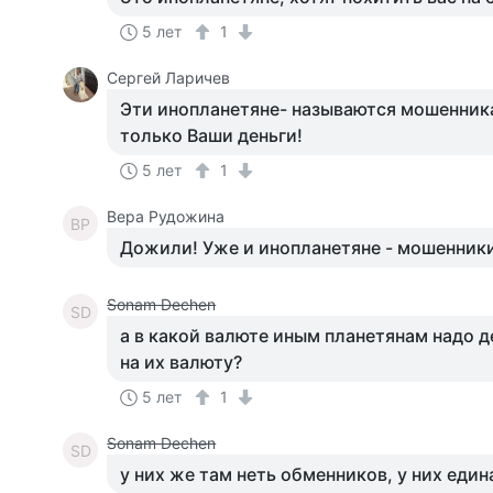
5 лет
1
Сергей Ларичев
Эти инопланетяне- называются мошенник
только Ваши деньги!
5 лет
1
Вера Рудожина
ВР
Дожили! Уже и инопланетяне - мошенники
Sonam Dechen
SD
а в какой валюте иным планетянам надо д
на их валюту?
5 лет
1
Sonam Dechen
SD
у них же там неть обменников, у них еди