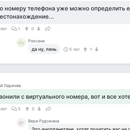
о номеру телефона уже можно определить е
естонахождение...
 лет
1
0
Роксана
Ро
да ну, лень
5 лет
1
й Ларичев
вонили с виртуального номера, вот и все хот
 лет
5
0
Вера Рудожина
ВР
Это инопланетяне, хотят похитить вас на 