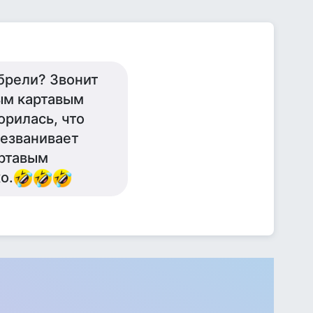
обрели? Звонит
ым картавым
орилась, что
резванивает
артавым
о.