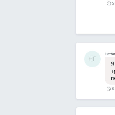
5
Натал
НГ
Я
т
п
5