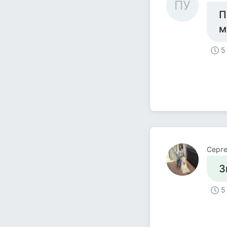
ПУ
П
м
5
Серге
З
5