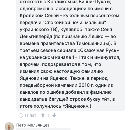
схожесть с Кроликом из Винни-Пуха и,
одновременно, ассоциацией по имени с
Кроликом Сеней - кукольным персонажем
передачи "Спокойной ночи, малыши"
украинского ТВ), Кулявлоб, также Сеня
Деньгивперёд (по признанию Ляшко — во
времена правительства Тимошенницы). В
третьем сезоне сериала «Сказочная Русь»
на украинском канале 1+1 так и именуется,
впрочем, подозревается в том, что
изменил свою настоящую фамилию
Яценович на Яценюк. Также, в период
предвыборной кампании 2010 г. один из
каналов по ошибке добавил в фамилию
кандидата в бегущей строке букву «й», в
итоге получилось «Яйценюк».)
11 лет
1
Петр Мельянцев