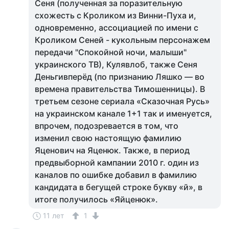
Сеня (полученная за поразительную
схожесть с Кроликом из Винни-Пуха и,
одновременно, ассоциацией по имени с
Кроликом Сеней - кукольным персонажем
передачи "Спокойной ночи, малыши"
украинского ТВ), Кулявлоб, также Сеня
Деньгивперёд (по признанию Ляшко — во
времена правительства Тимошенницы). В
третьем сезоне сериала «Сказочная Русь»
на украинском канале 1+1 так и именуется,
впрочем, подозревается в том, что
изменил свою настоящую фамилию
Яценович на Яценюк. Также, в период
предвыборной кампании 2010 г. один из
каналов по ошибке добавил в фамилию
кандидата в бегущей строке букву «й», в
итоге получилось «Яйценюк».
11 лет
1