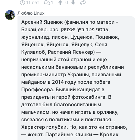
11 лет
1
0
Люблю Linux
Арсений Яценюк (фамилия по матери -
Бакай,евр. рас. ארסני פטרוביץ' יאצניוק,
журнализд. писюн, Цуценюк, Поценюк,
Яйценюк, Яйценюх, Яйцепук, Сеня
Кулявлоб, Растений Ясенхер) —
непризнанный этой страной и еще
несколькими банановыми республиками
премьер-министр Украины, призванный
майданом в 2014 году после побега
Проффесора. Бывший кандидат в
президенты и герой фотожабинга. В
детстве был благовоспитанным
мальчиком, но начал играть в орлянку,
связался с политиками и покатился…
Характер голубки. Но, как это ни странно,
— женат. Партийные клички — Кролик