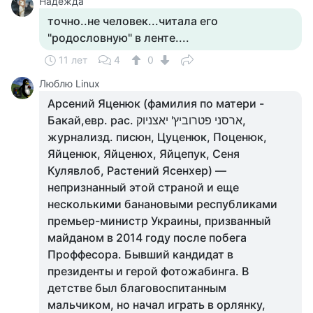
Надежда
точно..не человек...читала его
"родословную" в ленте....
11 лет
4
0
Люблю Linux
Арсений Яценюк (фамилия по матери -
Бакай,евр. рас. ארסני פטרוביץ' יאצניוק,
журнализд. писюн, Цуценюк, Поценюк,
Яйценюк, Яйценюх, Яйцепук, Сеня
Кулявлоб, Растений Ясенхер) —
непризнанный этой страной и еще
несколькими банановыми республиками
премьер-министр Украины, призванный
майданом в 2014 году после побега
Проффесора. Бывший кандидат в
президенты и герой фотожабинга. В
детстве был благовоспитанным
мальчиком, но начал играть в орлянку,