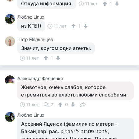
Откуда информация.
11 лет
1
Люблю Linux
из КГБ))
11 лет
1
Петр Мельянцев
Значит, кругом одни агенты.
11 лет
1
Александр Федченко
Животное, очень слабое, которое
стремиться во власть любыми способами.
11 лет
2
0
Люблю Linux
Арсений Яценюк (фамилия по матери -
Бакай,евр. рас. ארסני פטרוביץ' יאצניוק,
журнализд. писюн, Цуценюк, Поценюк,