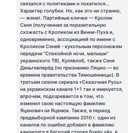
связался с политиками и покатился…
Характер голубки. Но, как это ни странно,
— женат. Партийные клички — Кролик
Сеня (полученная за поразительную
схожесть с Кроликом из Винни-Пуха и,
одновременно, ассоциацией по имени с
Кроликом Сеней - кукольным персонажем
передачи "Спокойной ночи, малыши"
украинского ТВ), Кулявлоб, также Сеня
Деньгивперёд (по признанию Ляшко — во
времена правительства Тимошенницы). В
третьем сезоне сериала «Сказочная Русь»
на украинском канале 1+1 так и именуется,
впрочем, подозревается в том, что
изменил свою настоящую фамилию
Яценович на Яценюк. Также, в период
предвыборной кампании 2010 г. один из
каналов по ошибке добавил в фамилию
кандидата в бегущей строке букву «й», в