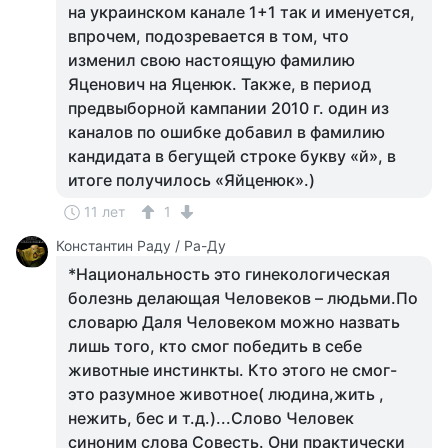
на украинском канале 1+1 так и именуется,
впрочем, подозревается в том, что
изменил свою настоящую фамилию
Яценович на Яценюк. Также, в период
предвыборной кампании 2010 г. один из
каналов по ошибке добавил в фамилию
кандидата в бегущей строке букву «й», в
итоге получилось «Яйценюк».)
11 лет
1
Константин Раду / Ра-Ду
*Национальность это гинекологическая
болезнь делающая Человеков – людьми.По
словарю Даля Человеком можно назвать
лишь того, кто смог победить в себе
животные инстинкты. Кто этого не смог-
это разумное животное( людина,жить ,
нежить, бес и т.д.)...Слово Человек
синоним слова Совесть. Они практически