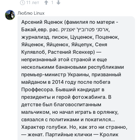
11 лет
1
Люблю Linux
Арсений Яценюк (фамилия по матери -
Бакай,евр. рас. ארסני פטרוביץ' יאצניוק,
журнализд. писюн, Цуценюк, Поценюк,
Яйценюк, Яйценюх, Яйцепук, Сеня
Кулявлоб, Растений Ясенхер) —
непризнанный этой страной и еще
несколькими банановыми республиками
премьер-министр Украины, призванный
майданом в 2014 году после побега
Проффесора. Бывший кандидат в
президенты и герой фотожабинга. В
детстве был благовоспитанным
мальчиком, но начал играть в орлянку,
связался с политиками и покатился…
Характер голубки. Но, как это ни странно,
— женат. Партийные клички — Кролик