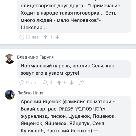
олицетворяют друг друга...*Примечание:
Ходит в народе такая поговорка..."Есть
много людей - мало Человеков"-
Шекспир...
10 лет
1
Владимир Гаруля
Нормальный парень, кролик Сеня, как
зовут его в узком круге!
11 лет
3
0
Люблю Linux
Арсений Яценюк (фамилия по матери -
Бакай,евр. рас. ארסני פטרוביץ' יאצניוק,
журнализд. писюн, Цуценюк, Поценюк,
Яйценюк, Яйценюх, Яйцепук, Сеня
Кулявлоб, Растений Ясенхер) —