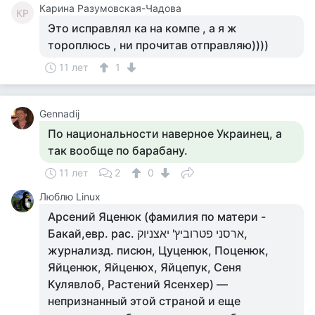
Карина Разумовская-Чадова
КР
Это исправлял ка на компе , а я ж
тороплюсь , ни прочитав отправляю))))
11 лет
1
Gennadij
По национальности наверное Украинец, а
так вообще по барабану.
11 лет
2
0
Люблю Linux
Арсений Яценюк (фамилия по матери -
Бакай,евр. рас. ארסני פטרוביץ' יאצניוק,
журнализд. писюн, Цуценюк, Поценюк,
Яйценюк, Яйценюх, Яйцепук, Сеня
Кулявлоб, Растений Ясенхер) —
непризнанный этой страной и еще