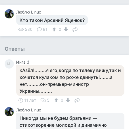
Люблю Linux
Кто такой Арсений Яценюк?
580
81
0
Ответы
Инга :)
И:
кАзёл!........я его,когда по телеку вижу,так и
хочется кулаком по роже двинуть!.......а
нет.........он-премьер-министр
Украины.........
11 лет
5
0
Люблю Linux
Никогда мы не будем братьями —
стихотворение молодой и динамично