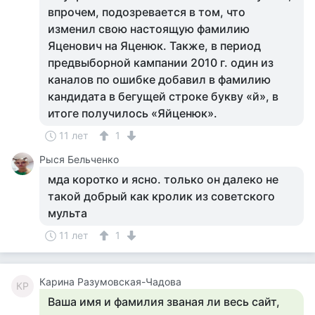
впрочем, подозревается в том, что
изменил свою настоящую фамилию
Яценович на Яценюк. Также, в период
предвыборной кампании 2010 г. один из
каналов по ошибке добавил в фамилию
кандидата в бегущей строке букву «й», в
итоге получилось «Яйценюк».
11 лет
1
Рыся Бельченко
мда коротко и ясно. только он далеко не
такой добрый как кролик из советского
мульта
11 лет
1
Карина Разумовская-Чадова
КР
Ваша имя и фамилия званая ли весь сайт,