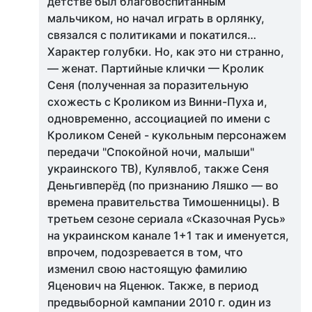
детстве был благовоспитанным
мальчиком, но начал играть в орлянку,
связался с политиками и покатился…
Характер голубки. Но, как это ни странно,
— женат. Партийные клички — Кролик
Сеня (полученная за поразительную
схожесть с Кроликом из Винни-Пуха и,
одновременно, ассоциацией по имени с
Кроликом Сеней - кукольным персонажем
передачи "Спокойной ночи, малыши"
украинского ТВ), Кулявлоб, также Сеня
Деньгивперёд (по признанию Ляшко — во
времена правительства Тимошенницы). В
третьем сезоне сериала «Сказочная Русь»
на украинском канале 1+1 так и именуется,
впрочем, подозревается в том, что
изменил свою настоящую фамилию
Яценович на Яценюк. Также, в период
предвыборной кампании 2010 г. один из