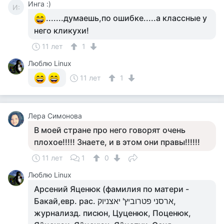
Инга :)
И:
.......думаешь,по ошибке.....а классные у
него кликухи!
11 лет
1
Люблю Linux
11 лет
1
Лера Симонова
В моей стране про него говорят очень
плохое!!!!! Знаете, и в этом они правы!!!!!!
11 лет
1
0
Люблю Linux
Арсений Яценюк (фамилия по матери -
Бакай,евр. рас. ארסני פטרוביץ' יאצניוק,
журнализд. писюн, Цуценюк, Поценюк,