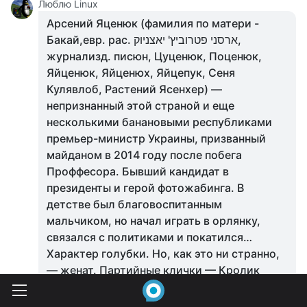
Люблю Linux
Арсений Яценюк (фамилия по матери -
Бакай,евр. рас. ארסני פטרוביץ' יאצניוק,
журнализд. писюн, Цуценюк, Поценюк,
Яйценюк, Яйценюх, Яйцепук, Сеня
Кулявлоб, Растений Ясенхер) —
непризнанный этой страной и еще
несколькими банановыми республиками
премьер-министр Украины, призванный
майданом в 2014 году после побега
Проффесора. Бывший кандидат в
президенты и герой фотожабинга. В
детстве был благовоспитанным
мальчиком, но начал играть в орлянку,
связался с политиками и покатился…
Характер голубки. Но, как это ни странно,
— женат. Партийные клички — Кролик
Сеня (полученная за поразительную
схожесть с Кроликом из Винни-Пуха и,