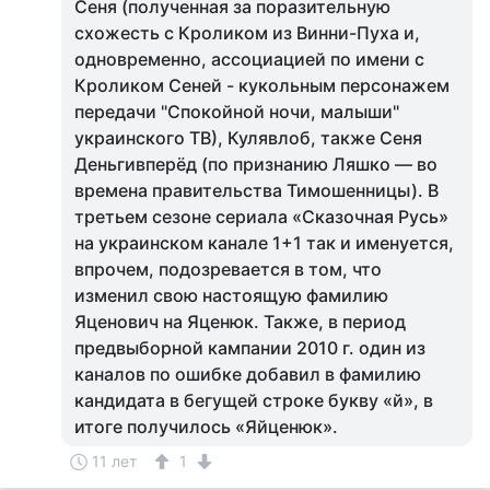
Сеня (полученная за поразительную
схожесть с Кроликом из Винни-Пуха и,
одновременно, ассоциацией по имени с
Кроликом Сеней - кукольным персонажем
передачи "Спокойной ночи, малыши"
украинского ТВ), Кулявлоб, также Сеня
Деньгивперёд (по признанию Ляшко — во
времена правительства Тимошенницы). В
третьем сезоне сериала «Сказочная Русь»
на украинском канале 1+1 так и именуется,
впрочем, подозревается в том, что
изменил свою настоящую фамилию
Яценович на Яценюк. Также, в период
предвыборной кампании 2010 г. один из
каналов по ошибке добавил в фамилию
кандидата в бегущей строке букву «й», в
итоге получилось «Яйценюк».
11 лет
1