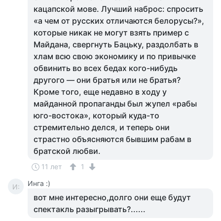
кацапской мове. Лучший наброс: спросить
«а чем от русских отличаются белорусы?»,
которые никак не могут взять пример с
Майдана, свергнуть Бацьку, раздолбать в
хлам всю свою экономику и по привычке
обвинить во всех бедах кого-нибудь
другого — они братья или не братья?
Кроме того, еще недавно в ходу у
майданной пропаганды был жупел «рабы
юго-востока», который куда-то
стремительно делся, и теперь они
страстно объясняются бывшим рабам в
братской любви.
11 лет
1
Инга :)
И:
вот мне интересно,долго они еще будут
спектакль разыгрывать?......