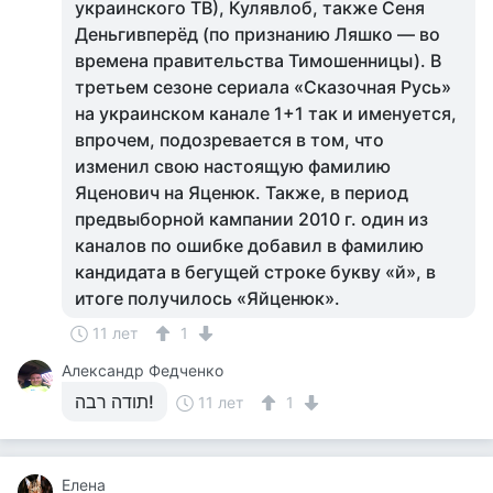
украинского ТВ), Кулявлоб, также Сеня
Деньгивперёд (по признанию Ляшко — во
времена правительства Тимошенницы). В
третьем сезоне сериала «Сказочная Русь»
на украинском канале 1+1 так и именуется,
впрочем, подозревается в том, что
изменил свою настоящую фамилию
Яценович на Яценюк. Также, в период
предвыборной кампании 2010 г. один из
каналов по ошибке добавил в фамилию
кандидата в бегущей строке букву «й», в
итоге получилось «Яйценюк».
11 лет
1
Александр Федченко
תודה רבה!
11 лет
1
Елена