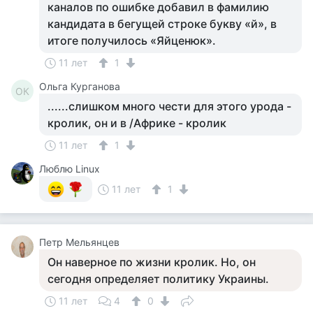
каналов по ошибке добавил в фамилию
кандидата в бегущей строке букву «й», в
итоге получилось «Яйценюк».
11 лет
1
Ольга Курганова
ОК
......слишком много чести для этого урода -
кролик, он и в /Африке - кролик
11 лет
1
Люблю Linux
11 лет
1
Петр Мельянцев
Он наверное по жизни кролик. Но, он
сегодня определяет политику Украины.
11 лет
4
0