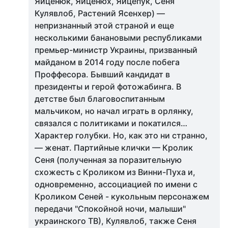
Яйценюк, Яйценюх, Яйцепук, Сеня
Кулявлоб, Растений Ясенхер) —
непризнанный этой страной и еще
несколькими банановыми республиками
премьер-министр Украины, призванный
майданом в 2014 году после побега
Проффесора. Бывший кандидат в
президенты и герой фотожабинга. В
детстве был благовоспитанным
мальчиком, но начал играть в орлянку,
связался с политиками и покатился…
Характер голубки. Но, как это ни странно,
— женат. Партийные клички — Кролик
Сеня (полученная за поразительную
схожесть с Кроликом из Винни-Пуха и,
одновременно, ассоциацией по имени с
Кроликом Сеней - кукольным персонажем
передачи "Спокойной ночи, малыши"
украинского ТВ), Кулявлоб, также Сеня