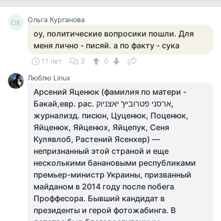
Ольга Курганова
ОК
оу, политические вопросики пошли. Для
меня лично - писяй. а по факту - сука
11 лет
3
0
Люблю Linux
Арсений Яценюк (фамилия по матери -
Бакай,евр. рас. ארסני פטרוביץ' יאצניוק,
журнализд. писюн, Цуценюк, Поценюк,
Яйценюк, Яйценюх, Яйцепук, Сеня
Кулявлоб, Растений Ясенхер) —
непризнанный этой страной и еще
несколькими банановыми республиками
премьер-министр Украины, призванный
майданом в 2014 году после побега
Проффесора. Бывший кандидат в
президенты и герой фотожабинга. В