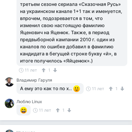
третьем сезоне сериала «Сказочная Русь»
на украинском канале 1+1 так и именуется,
впрочем, подозревается в том, что
изменил свою настоящую фамилию
Яценович на Яценюк. Также, в период
предвыборной кампании 2010 г. один из
каналов по ошибке добавил в фамилию
кандидата в бегущей строке букву «й», в
итоге получилось «Яйценюк».)
11 лет
1
Владимир Гаруля
А ему это как то по х..
11 лет
1
Люблю Linux
11 лет
1