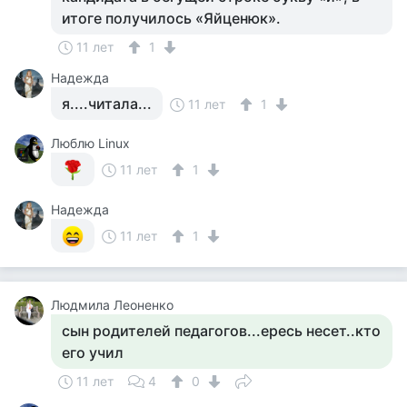
итоге получилось «Яйценюк».
11 лет
1
Надежда
я....читала...
11 лет
1
Люблю Linux
11 лет
1
Надежда
11 лет
1
Людмила Леоненко
сын родителей педагогов...ересь несет..кто
его учил
11 лет
4
0