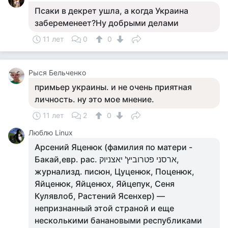
Псаки в декрет ушла, а когда Украина
забеременеет?Ну добрыми делами
11 лет
0
0
Рыся Бельченко
примьер украины. и не очень приятная
личность. ну это мое мнение.
11 лет
2
0
Люблю Linux
Арсений Яценюк (фамилия по матери -
Бакай,евр. рас. ארסני פטרוביץ' יאצניוק,
журнализд. писюн, Цуценюк, Поценюк,
Яйценюк, Яйценюх, Яйцепук, Сеня
Кулявлоб, Растений Ясенхер) —
непризнанный этой страной и еще
несколькими банановыми республиками