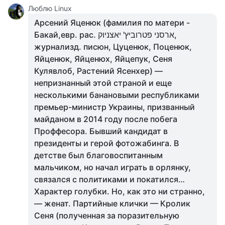
Люблю Linux
Арсений Яценюк (фамилия по матери -
Бакай,евр. рас. ארסני פטרוביץ' יאצניוק,
журнализд. писюн, Цуценюк, Поценюк,
Яйценюк, Яйценюх, Яйцепук, Сеня
Кулявлоб, Растений Ясенхер) —
непризнанный этой страной и еще
несколькими банановыми республиками
премьер-министр Украины, призванный
майданом в 2014 году после побега
Проффесора. Бывший кандидат в
президенты и герой фотожабинга. В
детстве был благовоспитанным
мальчиком, но начал играть в орлянку,
связался с политиками и покатился…
Характер голубки. Но, как это ни странно,
— женат. Партийные клички — Кролик
Сеня (полученная за поразительную