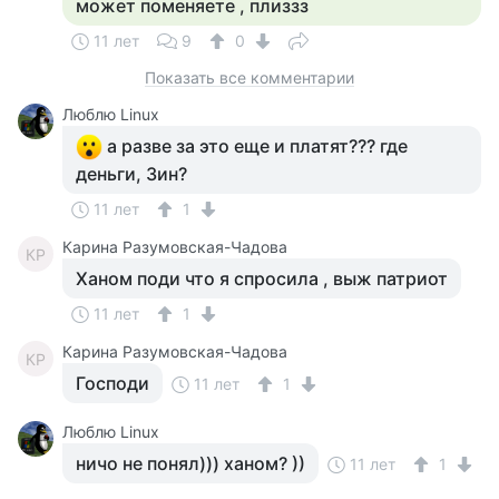
может поменяете , плиззз
11 лет
9
0
Показать все комментарии
Люблю Linux
а разве за это еще и платят??? где
деньги, Зин?
11 лет
1
Карина Разумовская-Чадова
КР
Ханом поди что я спросила , выж патриот
11 лет
1
Карина Разумовская-Чадова
КР
Господи
11 лет
1
Люблю Linux
ничо не понял))) ханом? ))
11 лет
1