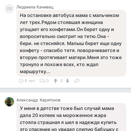
Людмила Канивец
ЛК
На остановке автобуса мама с мальчиком
лет трех.Рядом стоявшая женщина
угощает его конфетами.Он берет одну и
вопросительно смотрит на тетю.Она -
бери. не стесняйся. Малыш берет еще одну
конфету - спасибо тетя. поворачивается и
вторую протягивает матери.Меня это тоже
тронуло и похоже всех, кто ждал
маршрутку...
8 лет
0
0
Александр Харитонов
У меня в детстве тоже был случай мама
дала 20 копеек на мороженное жара
стояла страшная я шел в надежде купить
это спасение но увидел слепую бабушку с