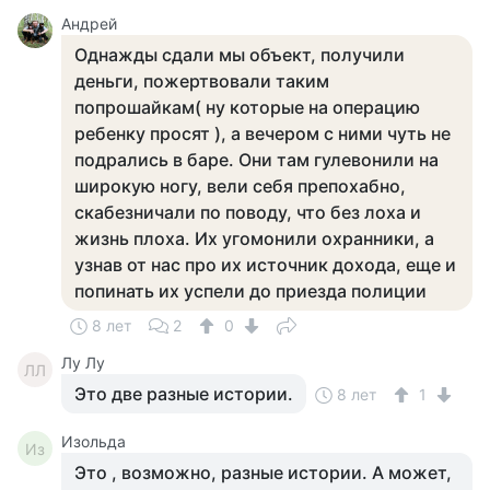
Андрей
Однажды сдали мы объект, получили
деньги, пожертвовали таким
попрошайкам( ну которые на операцию
ребенку просят ), а вечером с ними чуть не
подрались в баре. Они там гулевонили на
широкую ногу, вели себя препохабно,
скабезничали по поводу, что без лоха и
жизнь плоха. Их угомонили охранники, а
узнав от нас про их источник дохода, еще и
попинать их успели до приезда полиции
8 лет
2
0
Лу Лу
ЛЛ
Это две разные истории.
8 лет
1
Изольда
Из
Это , возможно, разные истории. А может,