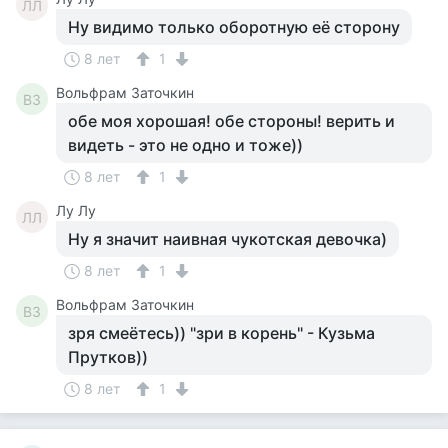
ЛЛ
Ну видимо только оборотную её сторону
8 лет
1
Вольфрам Заточкин
ВЗ
обе моя хорошая! обе стороны! верить и
видеть - это не одно и тоже))
8 лет
1
Лу Лу
ЛЛ
Ну я значит наивная чукотская девочка)
8 лет
1
Вольфрам Заточкин
ВЗ
зря смеётесь)) "зри в корень" - Кузьма
Прутков))
8 лет
1