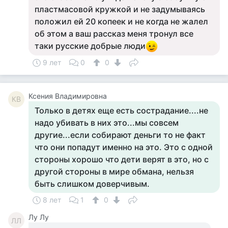
пластмасовой кружкой и не задумываясь
положил ей 20 копеек и не когда не жалел
об этом а ваш рассказ меня тронул все
таки русские добрые люди
9 лет
0
0
Ксения Владимировна
КВ
Только в детях еще есть сострадание....не
надо убивать в них это...мы совсем
другие...если собирают деньги то не факт
что они попадут именно на это. Это с одной
стороны хорошо что дети верят в это, но с
другой стороны в мире обмана, нельзя
быть слишком доверчивым.
8 лет
1
0
Лу Лу
ЛЛ