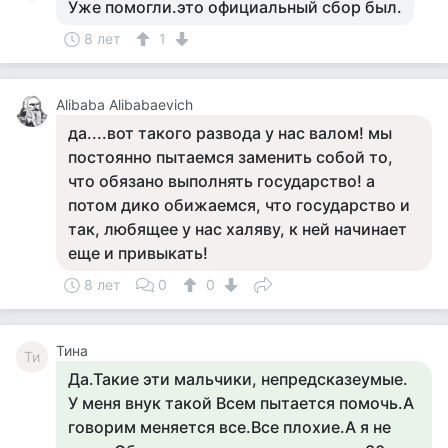
Уже помогли.это официальный сбор был.
8 лет
1
Alibaba Alibabaevich
да....вот такого развода у нас валом! мы
постоянно пытаемся заменить собой то,
что обязано выполнять государство! а
потом дико обижаемся, что государство и
так, любящее у нас халяву, к ней начинает
еще и привыкать!
8 лет
0
0
Тина
Ти
Да.Такие эти мальчики, непредсказеумые.
У меня внук такой Всем пытается помочь.А
говорим меняется все.Все плохие.А я не