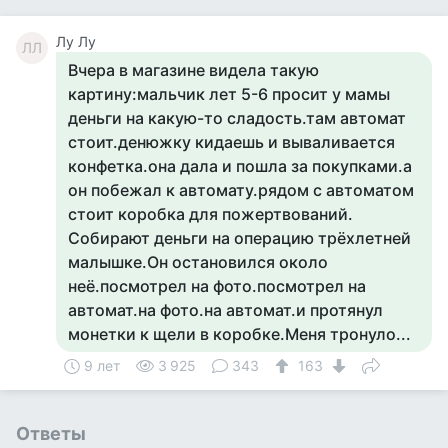
Лу Лу
ЛЛ
Вчера в магазине видела такую
картину:мальчик лет 5-6 просит у мамы
деньги на какую-то сладость.там автомат
стоит.денюжку кидаешь и вываливается
конфетка.она дала и пошла за покупками.а
он побежал к автомату.рядом с автоматом
стоит коробка для пожертвований.
Собирают деньги на операцию трёхлетней
малышке.Он остановился около
неё.посмотрел на фото.посмотрел на
автомат.на фото.на автомат.и протянул
монетки к щели в коробке.Меня тронуло...
9 лет
3 925
343
163
Ответы