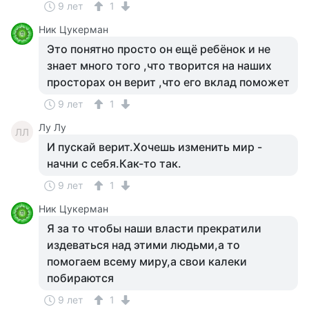
9 лет
1
Ник Цукерман
Это понятно просто он ещё ребёнок и не
знает много того ,что творится на наших
просторах он верит ,что его вклад поможет
9 лет
1
Лу Лу
ЛЛ
И пускай верит.Хочешь изменить мир -
начни с себя.Как-то так.
9 лет
1
Ник Цукерман
Я за то чтобы наши власти прекратили
издеваться над этими людьми,а то
помогаем всему миру,а свои калеки
побираются
9 лет
1