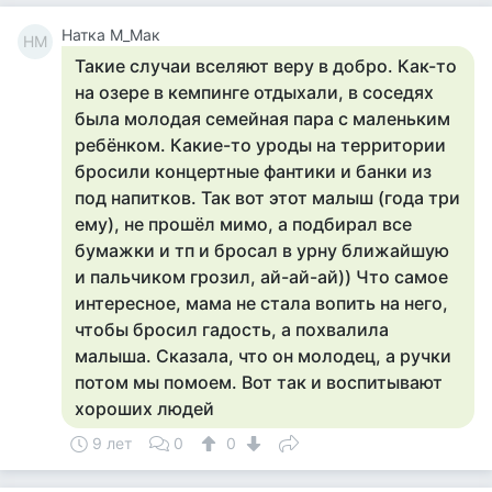
Натка М_Мак
НМ
Такие случаи вселяют веру в добро. Как-то
на озере в кемпинге отдыхали, в соседях
была молодая семейная пара с маленьким
ребёнком. Какие-то уроды на территории
бросили концертные фантики и банки из
под напитков. Так вот этот малыш (года три
ему), не прошёл мимо, а подбирал все
бумажки и тп и бросал в урну ближайшую
и пальчиком грозил, ай-ай-ай)) Что самое
интересное, мама не стала вопить на него,
чтобы бросил гадость, а похвалила
малыша. Сказала, что он молодец, а ручки
потом мы помоем. Вот так и воспитывают
хороших людей
9 лет
0
0