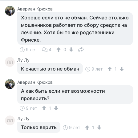
Авериан Крюков
Хорошо если это не обман. Сейчас столько
мошенников работает по сбору средств на
лечение. Хотя бы те же родственники
Фриске.
9 лет
4
0
Лу Лу
ЛЛ
К счастью это не обман
9 лет
1
Авериан Крюков
А как быть если нет возможности
проверить?
9 лет
1
Лу Лу
ЛЛ
Только верить
9 лет
1