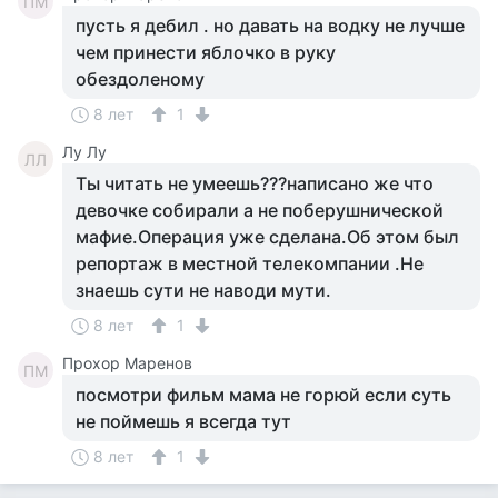
ПМ
пусть я дебил . но давать на водку не лучше
чем принести яблочко в руку
обездоленому
8 лет
1
Лу Лу
ЛЛ
Ты читать не умеешь???написано же что
девочке собирали а не поберушнической
мафие.Операция уже сделана.Об этом был
репортаж в местной телекомпании .Не
знаешь сути не наводи мути.
8 лет
1
Прохор Маренов
ПМ
посмотри фильм мама не горюй если суть
не поймешь я всегда тут
8 лет
1