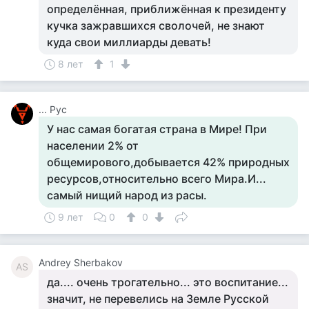
определённая, приближённая к президенту
кучка зажравшихся сволочей, не знают
куда свои миллиарды девать!
8 лет
1
... Рус
У нас самая богатая страна в Мире! При
населении 2% от
общемирового,добывается 42% природных
ресурсов,относительно всего Мира.И...
самый нищий народ из расы.
9 лет
0
0
Andrey Sherbakov
AS
да.... очень трогательно... это воспитание...
значит, не перевелись на Земле Русской