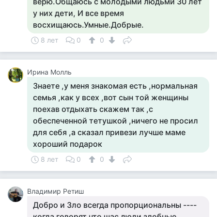
верю.Общаюсь с молодыми людьми 30 лет
у них дети, И все время
восхищаюсь.Умные.Добрые.
8 лет
0
0
Ирина Молль
Знаете ,у меня знакомая есть ,нормальная
семья ,как у всех ,вот сын той женщины
поехав отдыхать скажем так ,с
обеспеченной тетушкой ,ничего не просил
для себя ,а сказал привези лучше маме
хороший подарок
8 лет
0
0
Владимир Ретиш
Добро и Зло всегда пропорциональны ----
когда говорят что шас люди злобные