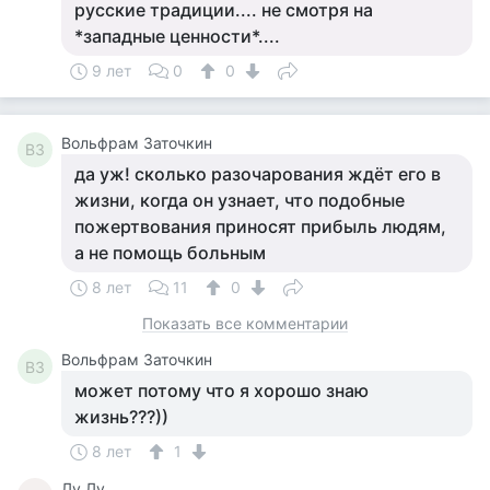
русские традиции.... не смотря на
*западные ценности*....
9 лет
0
0
Вольфрам Заточкин
ВЗ
да уж! сколько разочарования ждёт его в
жизни, когда он узнает, что подобные
пожертвования приносят прибыль людям,
а не помощь больным
8 лет
11
0
Показать все комментарии
Вольфрам Заточкин
ВЗ
может потому что я хорошо знаю
жизнь???))
8 лет
1
Лу Лу