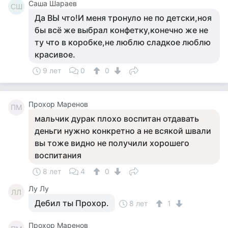
Саша Шараев
СШ
Да ВЫ что!И меня тронуло не по детски,ноя
бы всё же выбрал конфетку,конечно же не
ту что в коробке,не люблю сладкое люблю
красивое.
9 лет
0
0
Прохор Маренов
ПМ
мальчик дурак плохо воспитан отдавать
деньги нужно конкретно а не всякой швали
вы тоже видно не получили хорошего
воспитания
8 лет
4
0
Лу Лу
ЛЛ
Дебил ты Прохор.
8 лет
1
Прохор Маренов