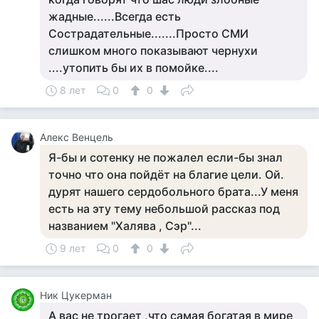
жадные......Всегда есть
Сострадательные.......Просто СМИ
слишком много показывают чернухи
....утопить бы их в помойке....
8 лет
0
0
Алекс Венцель
Я-бы и сотенку не пожалел если-бы знал
точно что она пойдёт на благие цели. Ой.
дурят нашего сердобольного брата...У меня
есть на эту тему небольшой рассказ под
названием "Халява , Сэр"...
9 лет
0
0
Ник Цукерман
А вас не трогает ,что самая богатая в мире