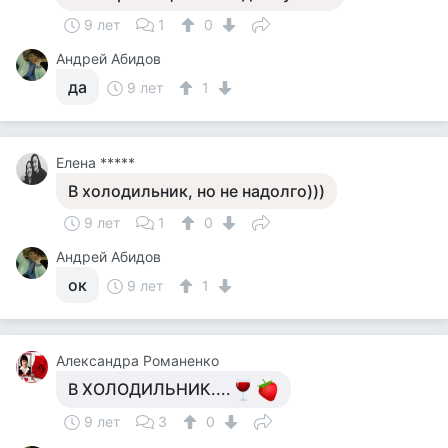
9 лет
1
0
Андрей Абидов
да
9 лет
1
Елена *****
В холодильник, но не надолго)))
9 лет
1
0
Андрей Абидов
ок
9 лет
1
Александра Романенко
В ХОЛОДИЛЬНИК....
9 лет
3
0