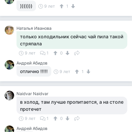
)))))))
9 лет
1
Наталья Иванова
только холодильник сейчас чай пила такой
стряпала
9 лет
1
0
Андрей Абидов
отлично !!!!!
9 лет
1
Naidvar Naidvar
в холод, там лучше пропитается, а на столе
протечет
9 лет
1
0
Андрей Абидов