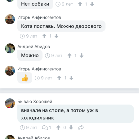
Нет собаки
9 лет
1
Игорь Анфиногентов
Кота поставь. Можно дворового
9 лет
1
Андрей Абидов
Можно
9 лет
1
Игорь Анфиногентов
9 лет
1
Бываю Хорошей
вначале на столе, а потом уж в
холодильник
9 лет
1
0
Андрей Абидов