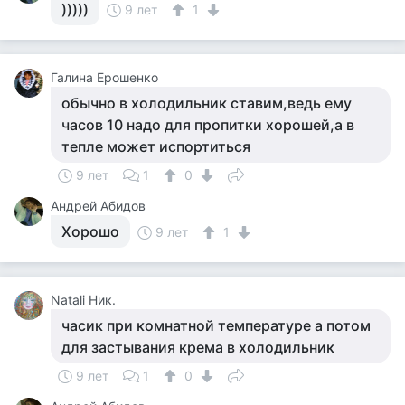
)))))
9 лет
1
Галина Ерошенко
обычно в холодильник ставим,ведь ему
часов 10 надо для пропитки хорошей,а в
тепле может испортиться
9 лет
1
0
Андрей Абидов
Хорошо
9 лет
1
Natali Ник.
часик при комнатной температуре а потом
для застывания крема в холодильник
9 лет
1
0