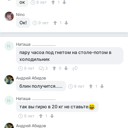
ок
9 лет
1
Nino
Ок!
9 лет
1
Наташа .....................
Н.
пару часоа под гнетом на столе-потом в
холодильник
9 лет
3
0
Андрей Абидов
блин получится.....
9 лет
1
Наташа .....................
Н.
так вы гирю в 20 кг не ставьте
9 лет
1
Андрей Абидов