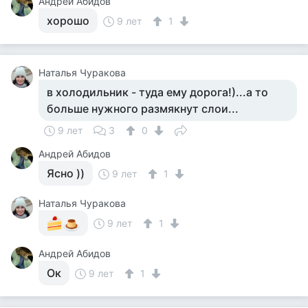
Андрей Абидов
хорошо
9 лет
1
Наталья Чуракова
в холодильник - туда ему дорога!)...а то
больше нужного размякнут слои...
9 лет
3
0
Андрей Абидов
Ясно ))
9 лет
1
Наталья Чуракова
9 лет
1
Андрей Абидов
Ок
9 лет
1