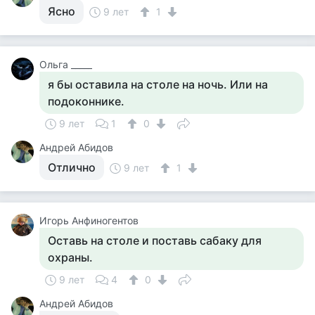
Ясно
9 лет
1
Ольга _____
я бы оставила на столе на ночь. Или на
подоконнике.
9 лет
1
0
Андрей Абидов
Отлично
9 лет
1
Игорь Анфиногентов
Оставь на столе и поставь сабаку для
охраны.
9 лет
4
0
Андрей Абидов