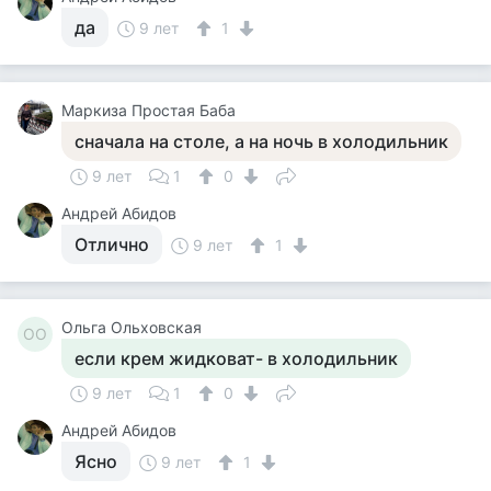
да
9 лет
1
Маркиза Простая Баба
сначала на столе, а на ночь в холодильник
9 лет
1
0
Андрей Абидов
Отлично
9 лет
1
Ольга Ольховская
ОО
если крем жидковат- в холодильник
9 лет
1
0
Андрей Абидов
Ясно
9 лет
1