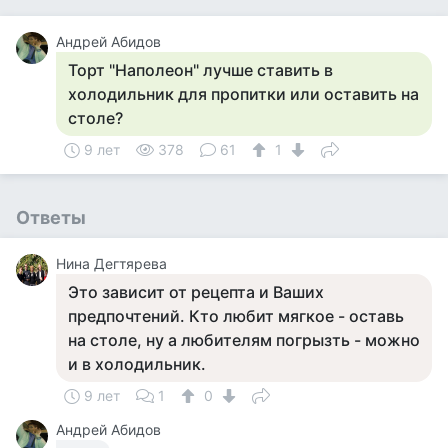
Андрей Абидов
Торт "Наполеон" лучше ставить в
холодильник для пропитки или оставить на
столе?
9 лет
378
61
1
Ответы
Нина Дегтярева
Это зависит от рецепта и Ваших
предпочтений. Кто любит мягкое - оставь
на столе, ну а любителям погрызть - можно
и в холодильник.
9 лет
1
0
Андрей Абидов