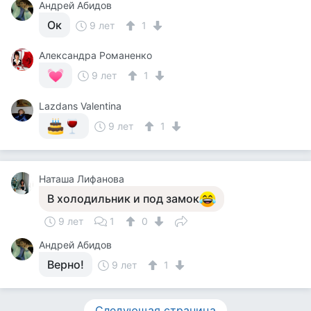
Андрей Абидов
Ок
9 лет
1
Александра Романенко
9 лет
1
Lazdans Valentina
9 лет
1
Наташа Лифанова
В холодильник и под замок
9 лет
1
0
Андрей Абидов
Верно!
9 лет
1
Следующая страница