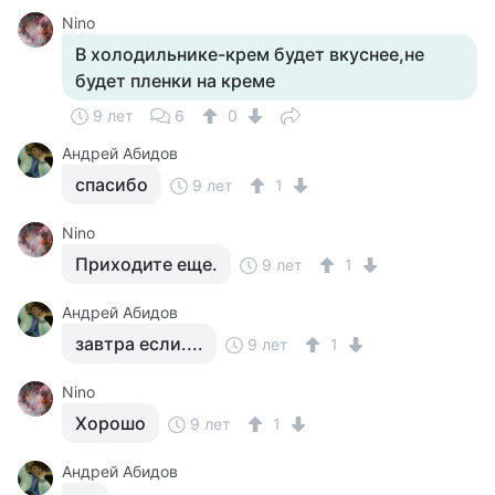
Nino
В холодильнике-крем будет вкуснее,не
будет пленки на креме
9 лет
6
0
Андрей Абидов
спасибо
9 лет
1
Nino
Приходите еще.
9 лет
1
Андрей Абидов
завтра если....
9 лет
1
Nino
Хорошо
9 лет
1
Андрей Абидов