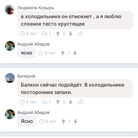
Людмила Козырь
в холодильнике он отмокнет , а я люблю
слоеное тесто хрустящее
9 лет
1
0
Андрей Абидов
ясно
9 лет
1
Валерий.
Балкон сейчас подойдёт. В холодильнике
посторонние запахи.
9 лет
1
0
Андрей Абидов
Ясно
9 лет
1