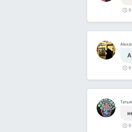
9
Alexa
А
9
Татья
н
9