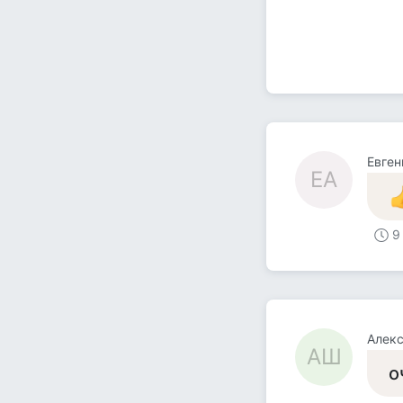
Евген
ЕА
9
Алек
АШ
о