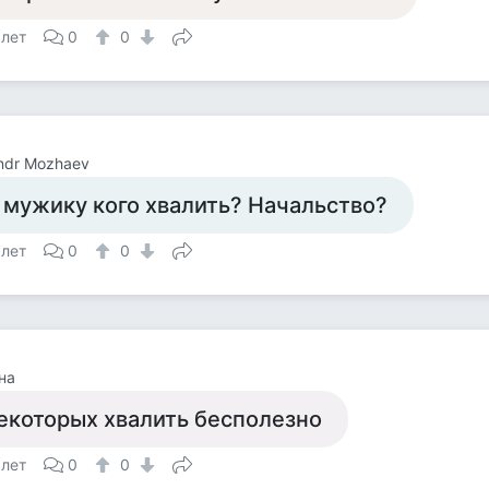
 лет
0
0
ndr Mozhaev
 мужику кого хвалить? Начальство?
 лет
0
0
на
екоторых хвалить бесполезно
 лет
0
0