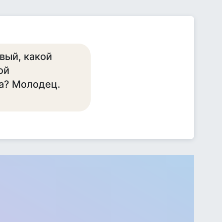
вый, кaкой
ой
a? Молодец.