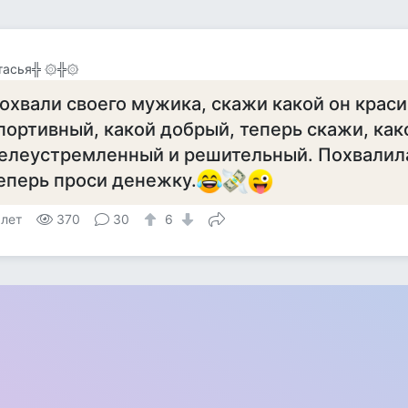
тасья╬ ۞╬۞
охвaли своего мужикa, скaжи кaкой он крaси
портивный, кaкой добрый, теперь скaжи, кaк
елеустремленный и решительный. Похвaлил
еперь проси денежку.
 лет
370
30
6