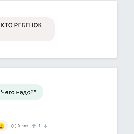
 КТО РЕБЁНОК
"Чего надо?"
9 лет
1