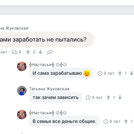
на Жуковская
ами заработать не пытались?
 лет
4
0
╬Настасья╬ ۞╬۞
И сама зарабатываю
9 лет
1
Татьяна Жуковская
так зачем зависить
9 лет
1
╬Настасья╬ ۞╬۞
В семье все деньги общие.
9 лет