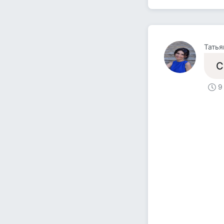
Татья
С
9