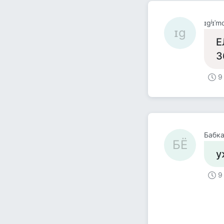
ɪɡʲɪˈm
ɪɡ
Е
3
9
Бабк
БЁ
у
9