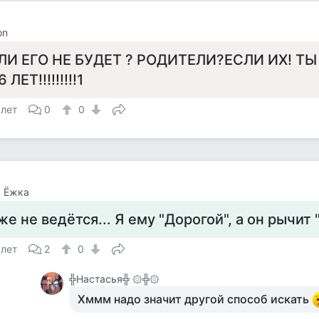
on
ЛИ ЕГО НЕ БУДЕТ ? РОДИТЕЛИ?ЕСЛИ ИХ! ТЫ
6 ЛЕТ!!!!!!!!!1
 лет
0
0
а Ёжка
же не ведётся... Я ему "Дорогой", а он рычит 
 лет
2
0
╬Настасья╬ ۞╬۞
Хммм надо значит другой способ искать