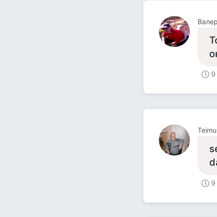
Вале
Т
о
9
Teimu
s
d
9