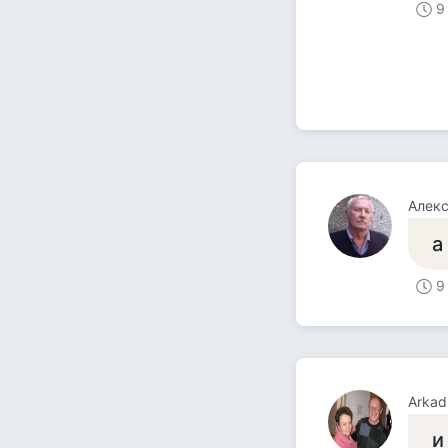
9
а
9
Arkad
и