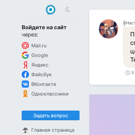
╬Нас
Войдите на сайт
П
через:
с
Mail.ru
ц
Google
Т
Яндекс
9
Фейсбук
ВКонтакте
Одноклассники
Задать вопрос
Главная страница