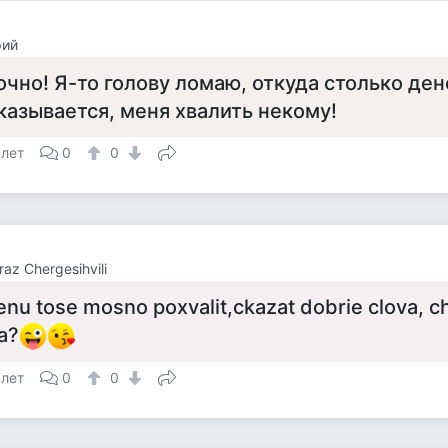
рий
очно! Я-то голову ломаю, откуда столько дене
казывается, меня хвалить некому!
 лет
0
0
raz Chergesihvili
enu tose mosno poxvalit,ckazat dobrie clova, c
a?
 лет
0
0