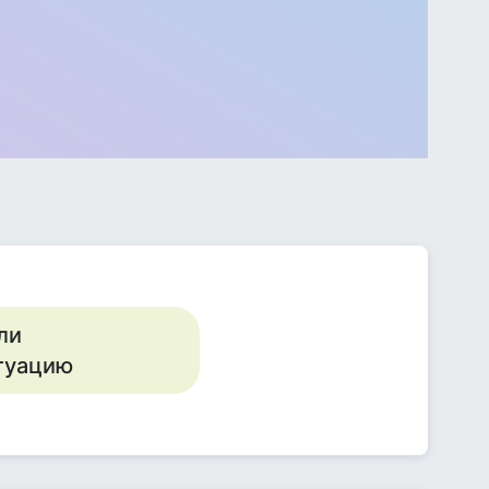
ли
итуацию