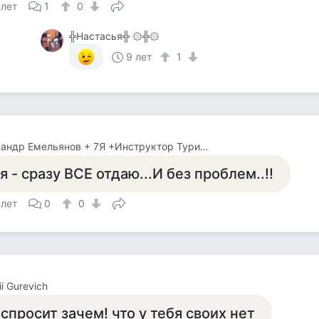
 лет
1
0
╬Настасья╬ ۞╬۞
9 лет
1
Александр Емельянов + 7Я +Инструктор Туризма
 я - сразу ВСЕ отдаю...И без проблем..!!
 лет
0
0
ii Gurevich
 спросит зачем! что у тебя своих нет