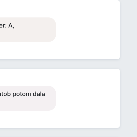
г. А,
htob potom dala