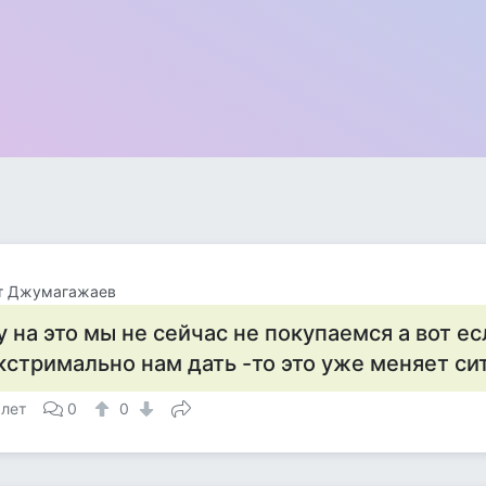
т Джумагажаев
у на это мы не сейчас не покупаемся а вот ес
кстримально нам дать -то это уже меняет с
 лет
0
0