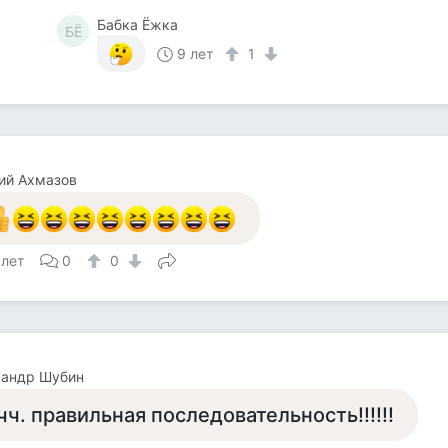
Бабка Ёжка
БЁ
9 лет
1
ий Ахмазов
 лет
0
0
сандр Шубин
чч. правильная последовательность!!!!!!