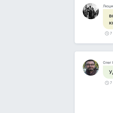
Люци
в
к
7
Олег 
У
7