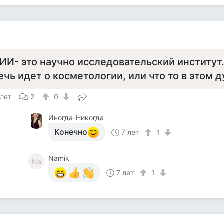
k
ИИ- это научно исследовательский институт
ечь идет о косметологии, или что то в этом д
 лет
2
0
Иногда-Никогда
Конечно
7 лет
1
Namik
Na
7 лет
1