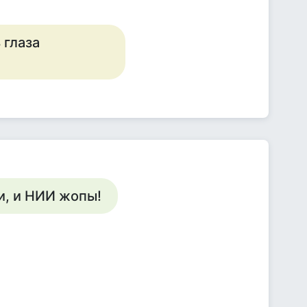
 глаза
и, и НИИ жопы!