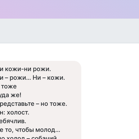
и кожи-ни рожи.
и – рожи… Ни – кожи.
 тоже
уда же!
редставьте – но тоже.
н: холост.
ебячлив.
е то, чтобы молод…
но холод – собачий…