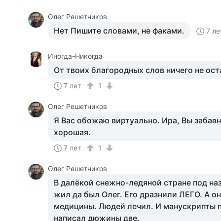
Олег Решетников
Нет Пишите словами, не факами.
7 ле
Иногда-Никогда
От твоих благородных слов ничего не ост
7 лет
1
Олег Решетников
Я Вас обожаю виртуально. Ира, Вы забавн
хорошая.
7 лет
1
Олег Решетников
В далёкой снежно-ледяной стране под н
жил да был Олег. Его дразнили ЛЕГО. А о
медицины. Людей лечил. И манускрипты п
написал дюжины две.