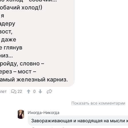
обачий холод!)
 я
адеру
вост,
 даже
е глянув
низ…
ройду, словно –
ерез – мост –
амый железный карниз.
 лет
22
0
Показать все комментарии
Иногда-Никогда
Завораживающая и наводящая на мысли 