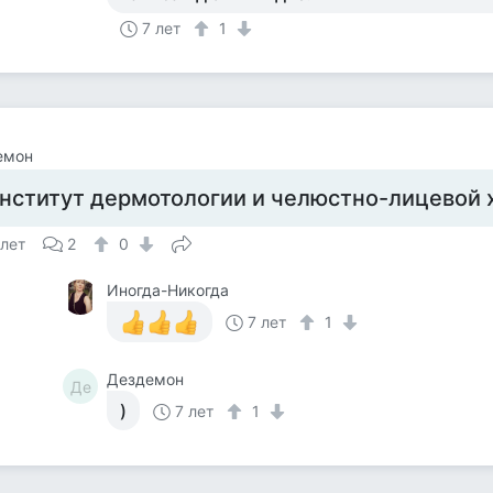
7 лет
1
емон
нститут дермотологии и челюстно-лицевой х
 лет
2
0
Иногда-Никогда
7 лет
1
Дездемон
Де
)
7 лет
1