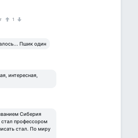
т
1
алось... Пшик один
ая, интересная,
азванием Сиберия
н стал профессором
исать стал. По миру