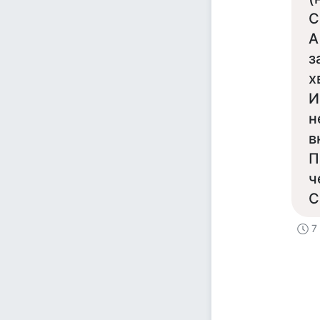
С
А
з
х
И
н
в
П
ч
С
7