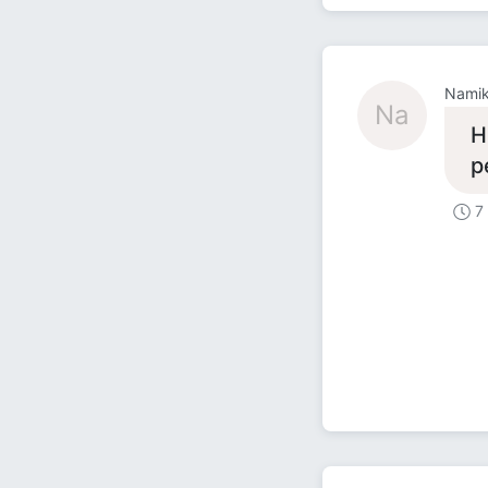
Nami
Na
Н
р
7