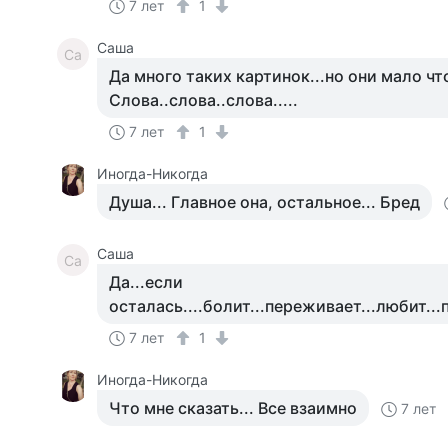
7 лет
1
Саша
Са
Да много таких картинок...но они мало что
Слова..слова..слова.....
7 лет
1
Иногда-Никогда
Душа... Главное она, остальное... Бред
Саша
Са
Да...если
осталась....болит...переживает...любит...п
7 лет
1
Иногда-Никогда
Что мне сказать... Все взаимно
7 лет