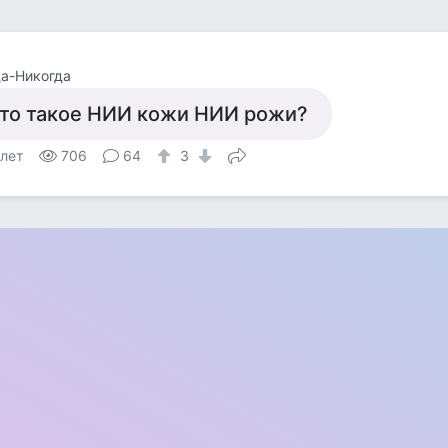
а-Никогда
то такое НИИ кожи НИИ рожи?
 лет
706
64
3