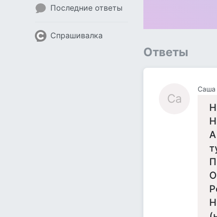
Последние ответы
Спрашивалка
Ответы
Саша
Са
Н
Н
А
т
П
О
Р
Н
(