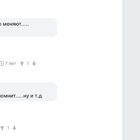
 меняют.....
7 лет
1
омнит.....ну и т.д
1