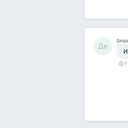
Дезд
Де
И
7