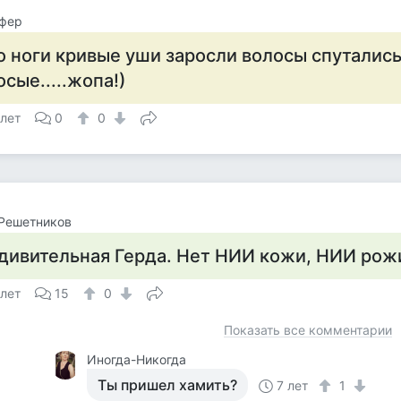
фер
о ноги кривые уши заросли волосы спутались
осые.....жопа!)
 лет
0
0
Решетников
дивительная Герда. Нет НИИ кожи, НИИ рож
 лет
15
0
Показать все комментарии
Иногда-Никогда
Ты пришел хамить?
7 лет
1