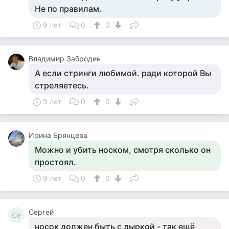
Не по правилам.
9 лет
0
0
Владимир Забродин
А если стринги любимой. ради которой Вы
стреляетесь.
9 лет
0
0
Ирина Брянцева
Можно и убить носком, смотря сколько он
простоял.
9 лет
0
0
Сергей
Се
носок должен быть с дыркой - так ещё