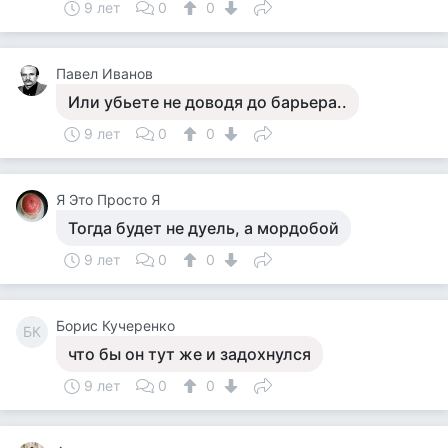
9 лет
0
0
Павел Иванов
Или убьете не доводя до барьера..
9 лет
0
0
Я Это Просто Я
Тогда будет не дуель, а мордобой
9 лет
0
0
Борис Кучеренко
БК
что бы он тут же и задохнулся
9 лет
0
0