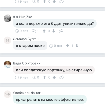
9 лет
0
0
# # Nur_Zko
а если дерьмо это будет унизительно да?
9 лет
1
0
Эльвира Булган
ЭБ
в старом носке
9 лет
1
Вадя С Хитровки
или солдатскую портянку, не стиранную
9 лет
0
0
Якобсхавн Фхтагн
ЯФ
пристрелить на месте эффективнее.