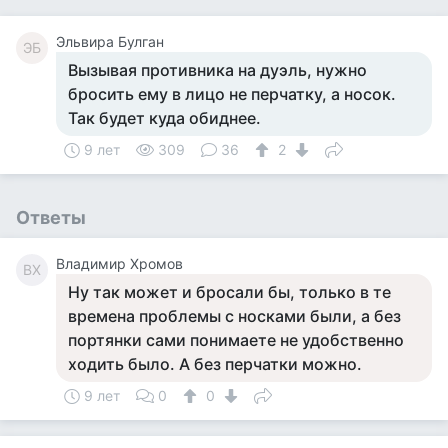
Эльвира Булган
ЭБ
Вызывая противника на дуэль, нужно
бросить ему в лицо не перчатку, а носок.
Так будет куда обиднее.
9 лет
309
36
2
Ответы
Владимир Хромов
ВХ
Ну так может и бросали бы, только в те
времена проблемы с носками были, а без
портянки сами понимаете не удобственно
ходить было. А без перчатки можно.
9 лет
0
0