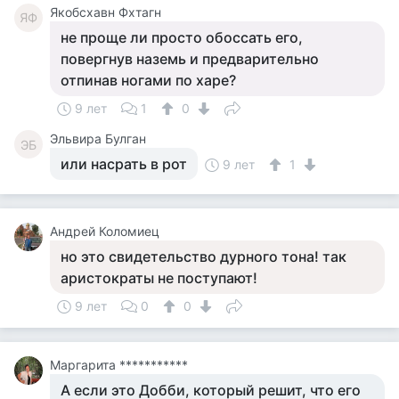
Якобсхавн Фхтагн
ЯФ
не проще ли просто обоссать его,
повергнув наземь и предварительно
отпинав ногами по харе?
9 лет
1
0
Эльвира Булган
ЭБ
или насрать в рот
9 лет
1
Андрей Коломиец
но это свидетельство дурного тона! так
аристократы не поступают!
9 лет
0
0
Маргарита ***********
А если это Добби, который решит, что его