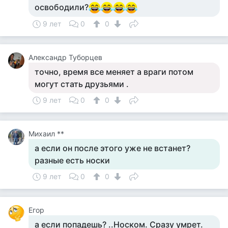
освободили?
9 лет
0
0
Александр Туборцев
точно, время все меняет а враги потом
могут стать друзьями .
9 лет
0
0
Михаил **
а если он после этого уже не встанет?
разные есть носки
9 лет
0
0
Егор
а если попадешь? ..Носком. Сразу умрет.