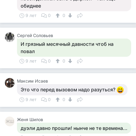
обиднее
9 лет
0
0
Сергей Соловьев
И грязный месячный давности чтоб на
повал
9 лет
0
0
Максим Исаев
Это что перед вызовом надо разуться?
9 лет
0
0
Женя Шилов
ЖШ
дуэли давно прошли! нынче не те времена...