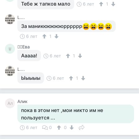
Тебе ж тапков мало
6 лет
1
L….
За маникюююююрррррр
6 лет
1
🧚‍♀️Ева
🧚‍
Ааааа!
6 лет
1
L….
Ыыыыы
6 лет
1
Алик
Ал
пока в этом нет ,мои никто им не
пользуется ...
6 лет
0
0