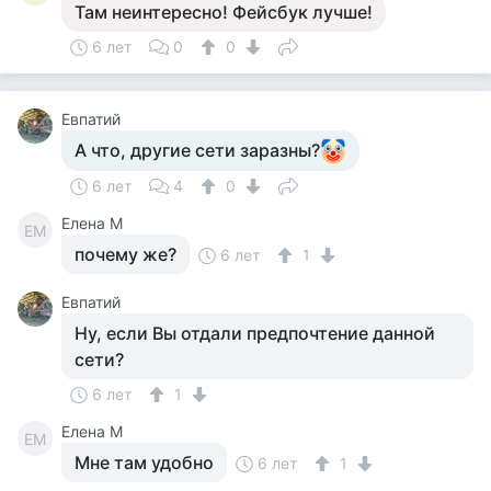
Там неинтересно! Фейсбук лучше!
6 лет
0
0
Евпатий
А что, другие сети заразны?
6 лет
4
0
Елена М
ЕМ
почему же?
6 лет
1
Евпатий
Ну, если Вы отдали предпочтение данной
сети?
6 лет
1
Елена М
ЕМ
Мне там удобно
6 лет
1