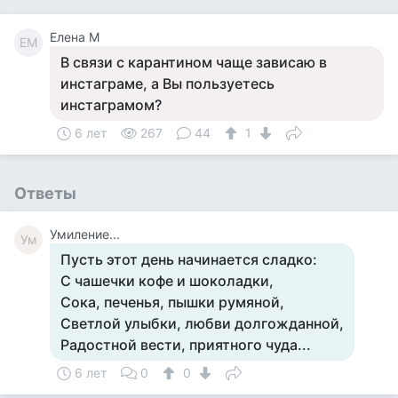
Елена М
ЕМ
В связи с карантином чаще зависаю в
инстаграме, а Вы пользуетесь
инстаграмом?
6 лет
267
44
1
Ответы
Умиление...
Ум
Пусть этот день начинается сладко:
С чашечки кофе и шоколадки,
Сока, печенья, пышки румяной,
Светлой улыбки, любви долгожданной,
Радостной вести, приятного чуда...
6 лет
0
0