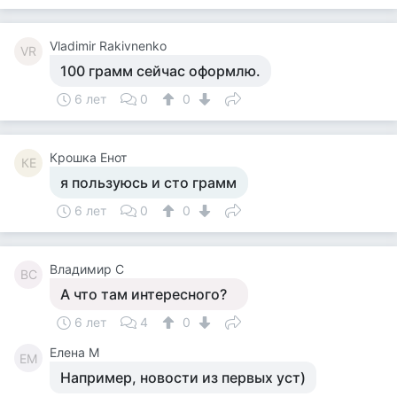
Vladimir Rakivnenko
VR
100 грамм сейчас оформлю.
6 лет
0
0
Крошка Енот
КЕ
я пользуюсь и сто грамм
6 лет
0
0
Владимир С
ВС
А что там интересного?
6 лет
4
0
Елена М
ЕМ
Например, новости из первых уст)