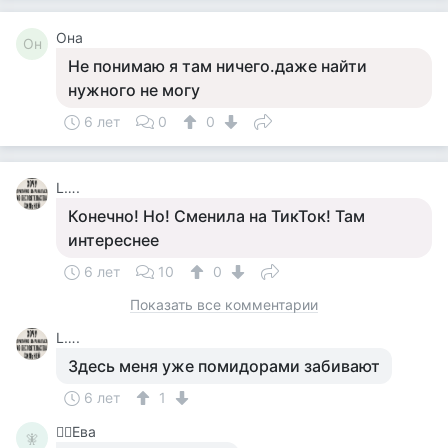
Она
Он
Не понимаю я там ничего.даже найти
нужного не могу
6 лет
0
0
L….
Конечно! Но! Сменила на ТикТок! Там
интереснее
6 лет
10
0
Показать все комментарии
L….
Здесь меня уже помидорами забивают
6 лет
1
🧚‍♀️Ева
🧚‍