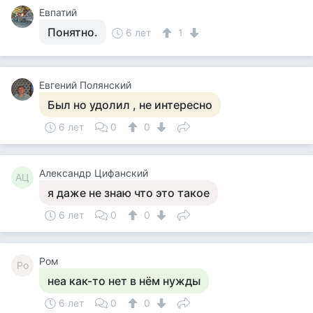
Евпатий
Понятно.
6 лет
1
Евгений Полянский
Был но удолил , не интересно
6 лет
0
0
Александр Цифанский
АЦ
я даже не знаю что это такое
6 лет
0
0
Ром
Ро
неа как-то нет в нём нужды
6 лет
0
0