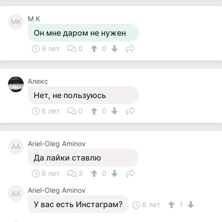
M К
MК
Он мне даром не нужен
6 лет
0
0
Алекс
Нет, не пользуюсь
6 лет
0
0
Ariel-Oleg Aminov
AA
Да лайки ставлю
6 лет
3
0
Ariel-Oleg Aminov
AA
У вас есть Инстаграм?
6 лет
1