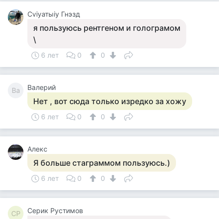
Cviyатыiy Гнэзд
я пользуюсь рентгеном и голограмом
\
6 лет
0
0
Валерий
Ва
Нет , вот сюда только изредко за хожу
6 лет
0
0
Алекс
Я больше стаграммом пользуюсь.)
6 лет
0
0
Серик Рустимов
СР