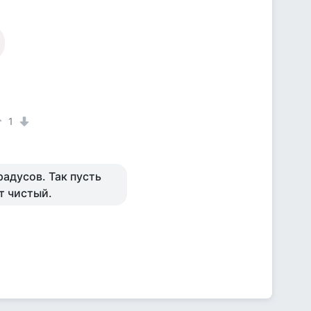
1
радусов. Так пусть
т чистый.