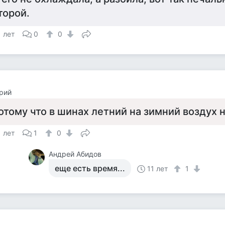
торой.
1 лет
0
0
рий
отому что в шинах летний на зимний воздух
1 лет
1
0
Андрей Абидов
еще есть время...
11 лет
1