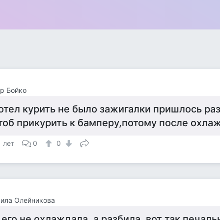
р Бойко
отел курить не было зажигалки пришлось раз
тоб прикурить к бамперу,потому после охла
1 лет
0
0
ила Олейникова
 его не охлаждала, а разбила, вот так печаль