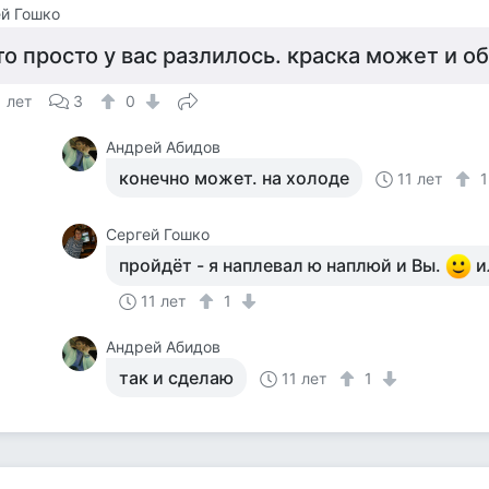
й Гошко
то просто у вас разлилось. краска может и о
1 лет
3
0
Андрей Абидов
конечно может. на холоде
11 лет
Сергей Гошко
пройдёт - я наплевал ю наплюй и Вы.
и
11 лет
1
Андрей Абидов
так и сделаю
11 лет
1