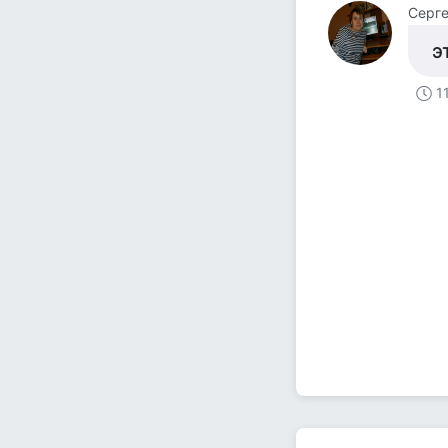
Серге
э
1