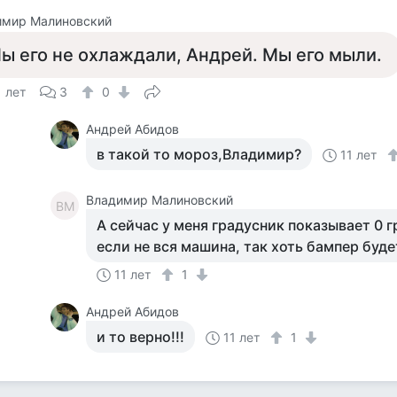
имир Малиновский
ы его не охлаждали, Андрей. Мы его мыли.
1 лет
3
0
Андрей Абидов
в такой то мороз,Владимир?
11 лет
Владимир Малиновский
ВМ
А сейчас у меня градусник показывает 0 г
если не вся машина, так хоть бампер буде
11 лет
1
Андрей Абидов
и то верно!!!
11 лет
1