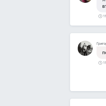
в
1
Григо
п
1