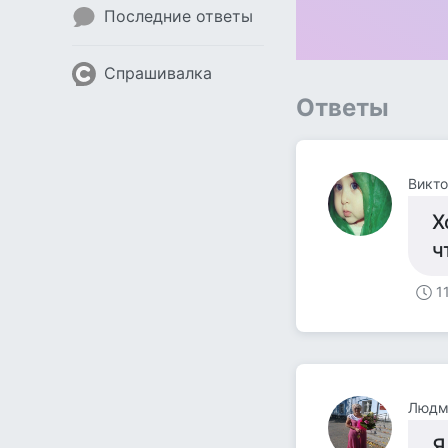
Последние ответы
Спрашивалка
Ответы
Викто
Х
ч
1
Людм
Я