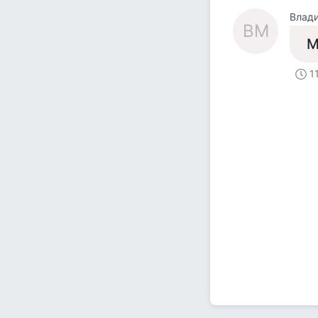
Влад
ВМ
М
1