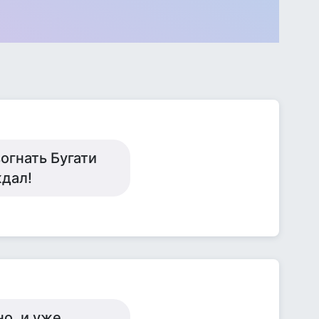
огнать Бугати
ждал!
но, и уже