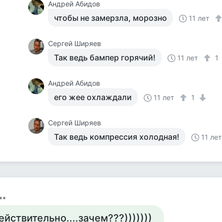
Андрей Абидов
чтобы не замерзла, морозно
11 лет
Сергей Ширяев
Так ведь бампер горячий!
11 лет
1
Андрей Абидов
его жее охлаждали
11 лет
1
Сергей Ширяев
Так ведь компрессия холодная!
11 лет
**
ействительно....зачем???)))))))