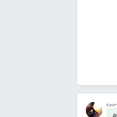
Кати*
д