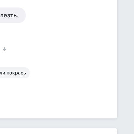
блезть.
1
ли покрась