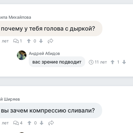
ила Михайлова
 почему у тебя голова с дыркой?
1 лет
1
0
Андрей Абидов
вас зрение подводит
11 лет
1
ей Ширяев
 вы зачем компрессию сливали?
1 лет
4
0