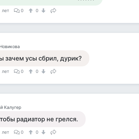
1 лет
0
0
Новикова
ы зачем усы сбрил, дурик?
1 лет
0
0
й Калугер
тобы радиатор не грелся.
1 лет
0
0