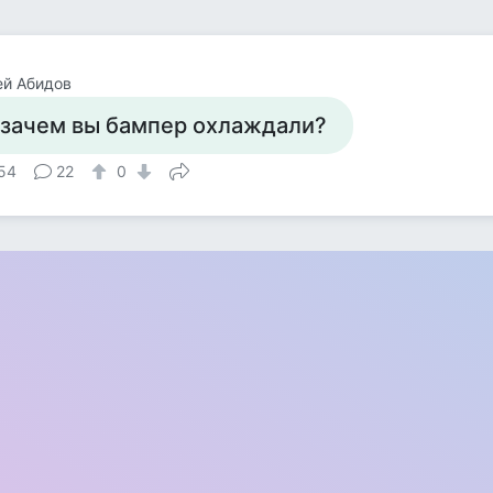
ей Абидов
 зачем вы бампер охлаждали?
54
22
0