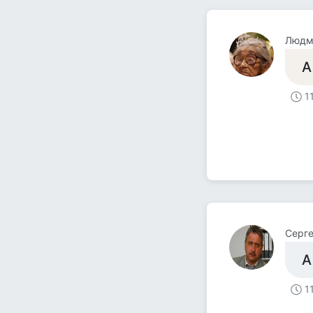
Людм
А
1
Серг
А
1