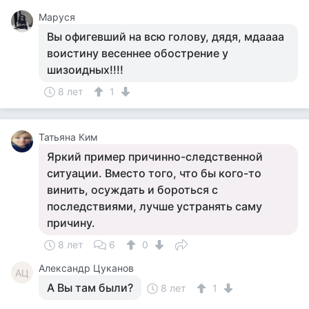
Маруся
Вы офигевший на всю голову, дядя, мдаааа
воистину весеннее обострение у
шизоидных!!!!
8 лет
1
Татьяна Ким
Яркий пример причинно-следственной
ситуации. Вместо того, что бы кого-то
винить, осуждать и бороться с
последствиями, лучше устранять саму
причину.
8 лет
6
0
Александр Цуканов
АЦ
А Вы там были?
8 лет
1