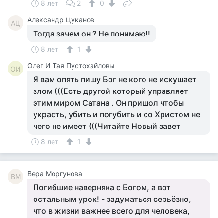
8 лет
2
0
Александр Цуканов
АЦ
Тогда зачем он ? Не понимаю!!
8 лет
1
Олег И Тая Пустохайловы
ОИ
Я вам опять пишу Бог не кого не искушает
злом (((Есть другой который управляет
этим миром Сатана . Он пришол чтобы
украсть, убить и погубить и со Христом не
чего не имеет (((Читайте Новый завет
8 лет
1
Вера Моргунова
ВМ
Погибшие наверняка с Богом, а вот
остальным урок! - задуматься серьёзно,
что в жизни важнее всего для человека,