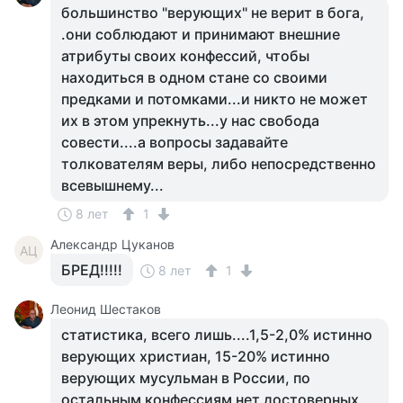
большинство "верующих" не верит в бога,
.они соблюдают и принимают внешние
атрибуты своих конфессий, чтобы
находиться в одном стане со своими
предками и потомками...и никто не может
их в этом упрекнуть...у нас свобода
совести....а вопросы задавайте
толкователям веры, либо непосредственно
всевышнему...
8 лет
1
Александр Цуканов
АЦ
БРЕД!!!!!
8 лет
1
Леонид Шестаков
статистика, всего лишь....1,5-2,0% истинно
верующих христиан, 15-20% истинно
верующих мусульман в России, по
остальным конфессиям нет достоверных