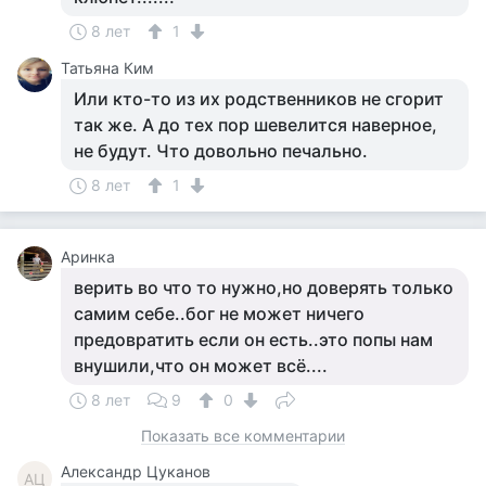
8 лет
1
Татьяна Ким
Или кто-то из их родственников не сгорит
так же. А до тех пор шевелится наверное,
не будут. Что довольно печально.
8 лет
1
Аринка
верить во что то нужно,но доверять только
самим себе..бог не может ничего
предовратить если он есть..это попы нам
внушили,что он может всё....
8 лет
9
0
Показать все комментарии
Александр Цуканов
АЦ