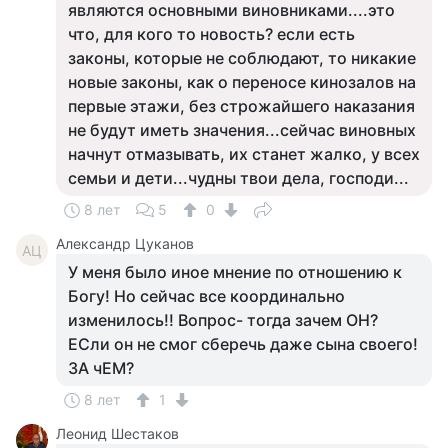
являются основными виновниками....это
что, для кого то новость? если есть
законы, которые не соблюдают, то никакие
новые законы, как о переносе кинозалов на
первые этажи, без строжайшего наказания
не будут иметь значения...сейчас виновных
начнут отмазывать, их станет жалко, у всех
семьи и дети...чудны твои дела, господи...
8 лет
5
0
Александр Цуканов
АЦ
У меня было иное мнение по отношению к
Богу! Но сейчас все координально
изменилось!! Вопрос- тогда зачем ОН?
ЕСли он не смог сберечь даже сына своего!
ЗА чЕМ?
8 лет
1
Леонид Шестаков