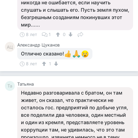
никогда не ошибается, если научить
слушать и слышать его. Пусть земля пухом,
безгрешным созданиям покинувших этот
мир......
8 лет
1
0
Александр Цуканов
АЦ
Отлично сказано!
8 лет
1
Татьяна
Та
Недавно разговаривала с братом, он там
живет, он сказал, что практически не
осталось гос. предприятий по добыче угля,
все поделили два человека, один местный
и один из кремля, представляете уровень
коррупции там, не удивилась, что это там
произошло, извините немного не в тему