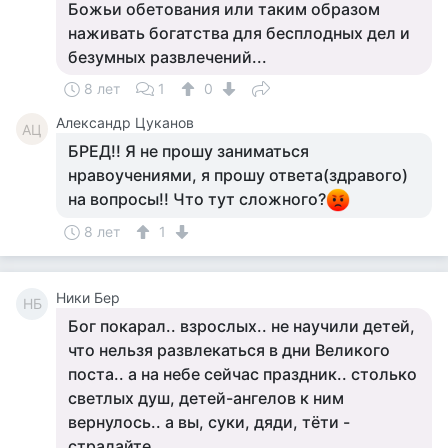
Божьи обетования или таким образом
наживать богатства для бесплодных дел и
безумных развлечений...
8 лет
1
0
Александр Цуканов
АЦ
БРЕД!! Я не прошу заниматься
нравоучениями, я прошу ответа(здравого)
на вопросы!! Что тут сложного?
8 лет
1
Ники Бер
НБ
Бог покарал.. взрослых.. не научили детей,
что нельзя развлекаться в дни Великого
поста.. а на небе сейчас праздник.. столько
светлых душ, детей-ангелов к ним
вернулось.. а вы, суки, дяди, тёти -
страдайте.