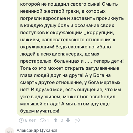
которой не пощадил своего сына! Смыть
невинной жертвой грехи, в которых
погрязли взрослые и заставить проникнуть
в каждую душу боль и осознание своих
поступков к окружающим _ коррупции,
наживы, наплевательского отношения к
окружающим! Ведь сколько погибало
людей в психдиспансерах, домах
престарелых, больницах и ..... теперь дети!
Только это может открыть затуманенные
глаза людей друг на друга! А у Бога на
смерть другое отношение, у бога мертвых
нет! И друзья мои, есть ощущение, что мы
уже в аду живем, может бог освободил
малышей от ада! А мы в этом аду еще
будем мучаться!
8 лет
1
0
Александр Цуканов
АЦ