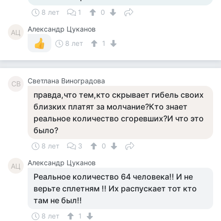
8 лет
1
0
Александр Цуканов
АЦ
8 лет
1
Светлана Виноградова
СВ
правда,что тем,кто скрывает гибель своих
близких платят за молчание?Кто знает
реальное количество сгоревших?И что это
было?
8 лет
3
0
Александр Цуканов
АЦ
Реальное количество 64 человека!! И не
верьте сплетням !! Их распускает тот кто
там не был!!
8 лет
1