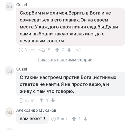
Guzel
Gu
Скорбим и молимся.Верить в Бога и не
сомневаться в его планах.Он на своем
месте.У каждого своя линия судьбы.Души
сами выбрали такую жизнь иногда с
печальным концом.
8 лет
15
0
Показать все комментарии
Guzel
Gu
С таким настроем против Бога ,истинных
ответов не найти.Я не просто верю,а и
живу с тем что говорю.
8 лет
1
Александр Цуканов
АЦ
вам везет!!
8 лет
1