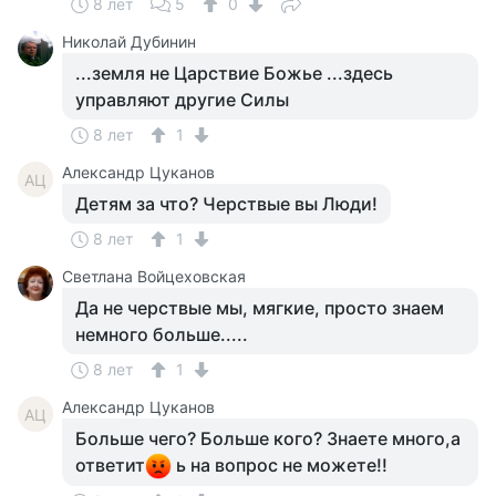
8 лет
5
0
Николай Дубинин
...земля не Царствие Божье ...здесь
управляют другие Силы
8 лет
1
Александр Цуканов
АЦ
Детям за что? Черствые вы Люди!
8 лет
1
Светлана Войцеховская
Да не черствые мы, мягкие, просто знаем
немного больше.....
8 лет
1
Александр Цуканов
АЦ
Больше чего? Больше кого? Знаете много,а
ответит
ь на вопрос не можете!!