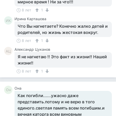
мирное время ! Ни за что!!!
8 лет
1
Ирина Карташова
ИК
Что Вы нагнетаете? Конечно жалко детей и
родителей, но жизнь жестокая вокруг.
8 лет
1
Александр Цуканов
АЦ
Я не нагнетаю !! Это факт из жизни!! Нашей
жизни!!
8 лет
1
Она
Он
Как погибли......ужасно даже
представить.потому и не верю в того
единого.светлая память всем погибшим.и
вечная каторга всем виновным