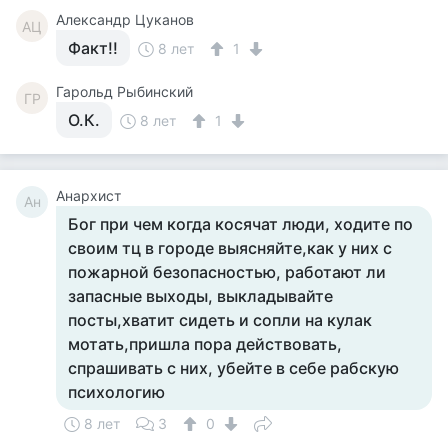
Александр Цуканов
АЦ
Факт!!
8 лет
1
Гарольд Рыбинский
ГР
О.К.
8 лет
1
Анархист
Ан
Бог при чем когда косячат люди, ходите по
своим тц в городе выясняйте,как у них с
пожарной безопасностью, работают ли
запасные выходы, выкладывайте
посты,хватит сидеть и сопли на кулак
мотать,пришла пора действовать,
спрашивать с них, убейте в себе рабскую
психологию
8 лет
3
0