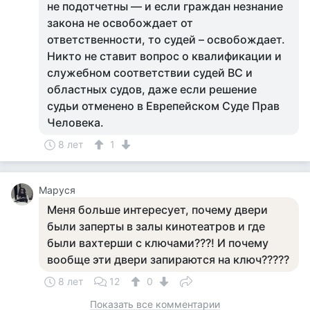
не подотчетны — и если граждан незнание
закона не освобождает от
ответственности, то судей – освобождает.
Никто не ставит вопрос о квалификации и
служебном соответствии судей ВС и
областных судов, даже если решение
судьи отменено в Еврепейском Суде Прав
Человека.
8 лет
1
Маруся
Меня больше интересует, почему двери
были заперты в залы кинотеатров и где
были вахтерши с ключами???! И почему
вообще эти двери запираются на ключ?????
8 лет
12
0
Показать все комментарии