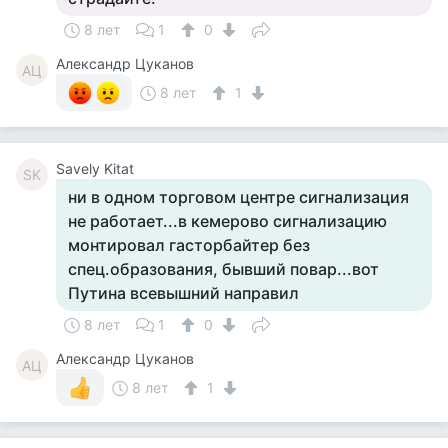
8 лет
1
0
Александр Цуканов
АЦ
8 лет
1
Savely Kitat
SK
ни в одном торговом центре сигнализация
не работает...в кемерово сигнализацию
монтировал гасторбайтер без
спец.образования, бывший повар...вот
Путина всевышний направил
8 лет
1
0
Александр Цуканов
АЦ
8 лет
1