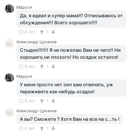
Маруся
Да, я идеал и супер мама!!! Отписываюсь от
обсуждения!!! Всего хорошего!!!!
8 лет
1
Александр Цуканов
АЦ
Стыдно!!!!!!! Я не пожелаю Вам ни чего!! Ни
хорошего,ни плохого! Но осадок остался!
8 лет
1
Маруся
У меня просто нет сил вам отвечать, уж
переживите как-нибудь осадок!
8 лет
1
Александр Цуканов
АЦ
А вы? Сможете ? Хотя Вам на все на с...ть !
8 лет
1