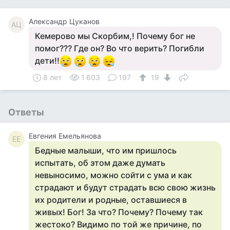
Александр Цуканов
АЦ
Кемерово мы Скорбим,! Почему бог не
помог??? Где он? Во что верить? Погибли
дети!!
8 лет
1 603
197
19
Ответы
Евгения Емельянова
ЕЕ
Бедные малыши, что им пришлось
испытать, об этом даже думать
невыносимо, можно сойти с ума и как
страдают и будут страдать всю свою жизнь
их родители и родные, оставшиеся в
живых! Бог! За что? Почему? Почему так
жестоко? Видимо по той же причине, по