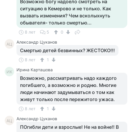
Возможно богу надоело смотреть на
ситуацию в Кемерово и не только. Как
вызвать изменения? Чем всколыхнуть
обывателя- только смертью...
8 лет
5
0
Александр Цуканов
АЦ
Смертью детей безвинных? ЖЕСТОКО!!!
8 лет
1
Ирина Карташова
ИК
Возможно, рассматривать надо каждого
погибшего, а возможно и родню. Многие
люди начинают задумываться о том как
живут только после пережитого ужаса.
8 лет
1
Александр Цуканов
АЦ
ПОгибли дети и взрослые! Не на войне!! В