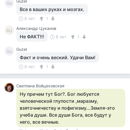
Guzel
Gu
Все в ваших руках и мозгах.
8 лет
1
Александр Цуканов
АЦ
Не ФАКТ!!!
8 лет
1
Guzel
Gu
Факт и очень веский. Удачи Вам!
8 лет
1
Светлана Войцеховская
Ну причем тут Бог?. Бог любуется
человеческой глупости ,маразму,
взяточничеству и пофигизму...Земля-это
учеба души. Все души Бога, все будут у
него, все вечные.