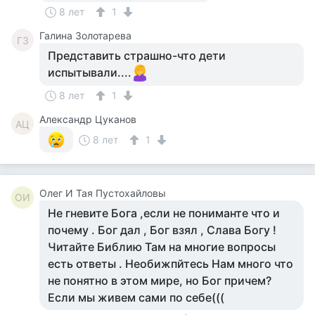
8 лет
1
Галина Золотарева
ГЗ
Представить страшно-что дети
испытывали....
8 лет
1
Александр Цуканов
АЦ
8 лет
1
Олег И Тая Пустохайловы
ОИ
Не гневите Бога ,если не пониманте что и
почему . Бог дал , Бог взял , Слава Богу !
Читайте Библию Там на многие вопросы
есть ответы . Необижпйтесь Нам много что
не понятно в этом мире, но Бог причем?
Если мы живем сами по себе(((