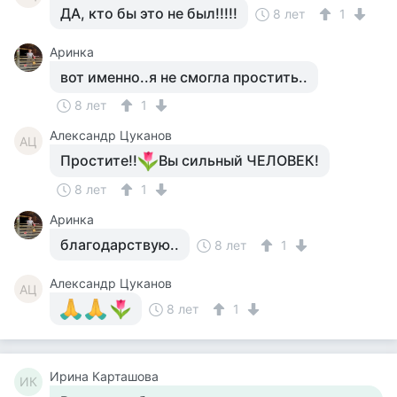
ДА, кто бы это не был!!!!!
8 лет
1
Аринка
вот именно..я не смогла простить..
8 лет
1
Александр Цуканов
АЦ
Простите!!
Вы сильный ЧЕЛОВЕК!
8 лет
1
Аринка
благодарствую..
8 лет
1
Александр Цуканов
АЦ
8 лет
1
Ирина Карташова
ИК