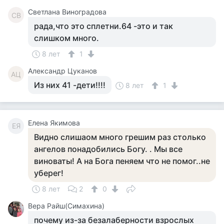
Светлана Виноградова
СВ
рада,что это сплетни.64 -это и так
слишком много.
8 лет
1
Александр Цуканов
АЦ
Из них 41 -дети!!!!
8 лет
1
Елена Якимова
ЕЯ
Видно слишаом много грешим раз столько
ангелов понадобились Богу. . Мы все
виноваты! А на Бога пеняем что не помог..не
уберег!
8 лет
2
0
Вера Райш(Симахина)
почему из-за безалаберности взрослых