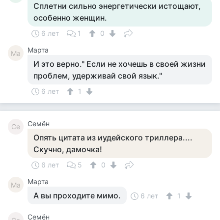
Сплетни сильно энергетически истощают,
особенно женщин.
6 лет
1
0
Марта
Ма
И это верно." Если не хочешь в своей жизни
проблем, удерживай свой язык."
6 лет
1
Семён
Се
Опять цитата из иудейского триллера....
Скучно, дамочка!
6 лет
5
0
Марта
Ма
А вы проходите мимо.
6 лет
1
Семён