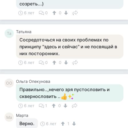
созреть...)
6 лет
0
0
Татьяна
Та
Сосредоточься на своих проблемах по
принципу "здесь и сейчас" и не посвящай в
них посторонних.
6 лет
0
0
Ольга Опекунова
ОО
Правильно..,нечего зря пустословить и
сквернословить ..
6 лет
1
0
Марта
Ма
Верно.
6 лет
1