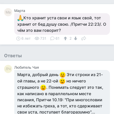
Марта
Ма
Кто хранит уста свои и язык свой, тот
хранит от бед душу свою. /Притчи 22:23/. О
чём это вам говорит?
6 лет
731
61
2
Ответы
Любитель Чая
ЛЧ
Марта, добрый день
Эти строки из 21-
ой главы, а не 22-ой
но ничего
страшного
. Понимать следует это так,
как написано в параллельном месте
писания, Притчи 10.19: "При многословии
не избежать греха, а тот, кто сдерживает
свои уста, поступает благоразумно"...