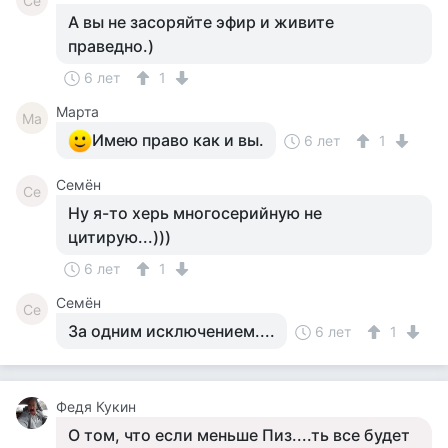
Се
А вы не засоряйте эфир и живите
праведно.)
6 лет
1
Марта
Ма
Имею право как и вы.
6 лет
1
Семён
Се
Ну я-то херь многосерийную не
цитирую...)))
6 лет
1
Семён
Се
За одним исключением....
6 лет
1
Федя Кукин
О том, что если меньше Пиз....ть все будет