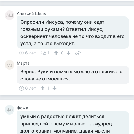
Алексей Шель
АШ
Спросили Иисуса, почему они едят
грязными руками? Ответил Иисус,
оскверняет человека не то что входит в его
уста, а то что выходит.
6 лет
1
0
Марта
Ма
Верно. Руки и помыть можно а от лживого
слова не отмоешься.
6 лет
1
Фома
Фо
умный с радостью бежит делиться
пришедшей к нему мыслью, ....мудрец
долго хранит молчание, давая мысли