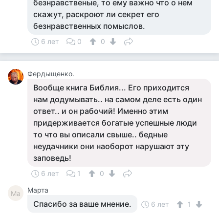
безнравственые, то ему важно что о нем
скажут, раскроют ли секрет его
безнравственных помыслов.
6 лет
0
0
Фердыщенко.
Вообще книга Библия... Его приходится
нам додумывать.. на самом деле есть один
ответ.. и он рабочий! Именно этим
придерживается богатые успешные люди
то что вы описали свыше.. бедные
неудачники они наоборот нарушают эту
заповедь!
6 лет
1
0
Марта
Ма
Спасибо за ваше мнение.
6 лет
1