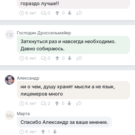
гораздо лучше!!
6 лет
0
0
Господин Дроссельмейер
ГД
Заткнуться раз и навсегда необходимо.
Давно собираюсь.
6 лет
0
0
Александр
ни о чем, душу хранят мысли а не язык,
лицемеров много
6 лет
2
0
Марта
Ма
Спасибо Александр за ваше мнение.
6 лет
1