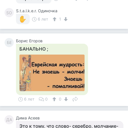
S.t.a.l.k.e.r. Одиночка
SО
6 лет
1
Борис Егоров
БЕ
БАНАЛЬНО ;
6 лет
0
0
Дима Асеев
ДА
Это к тому, что слово- серебро, молчание-