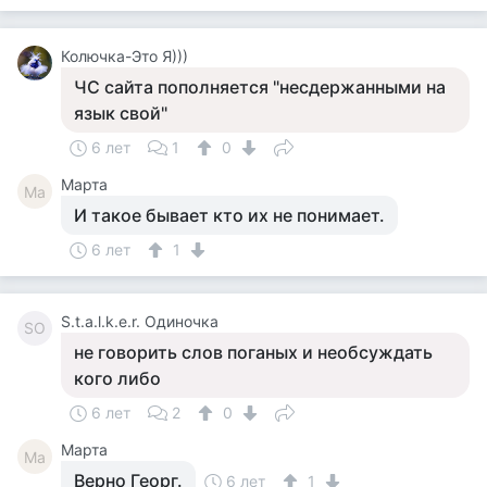
Колючка-Это Я)))
ЧС сайта пополняется "несдержанными на
язык свой"
6 лет
1
0
Марта
Ма
И такое бывает кто их не понимает.
6 лет
1
S.t.a.l.k.e.r. Одиночка
SО
не говорить слов поганых и необсуждать
кого либо
6 лет
2
0
Марта
Ма
Верно Георг.
6 лет
1