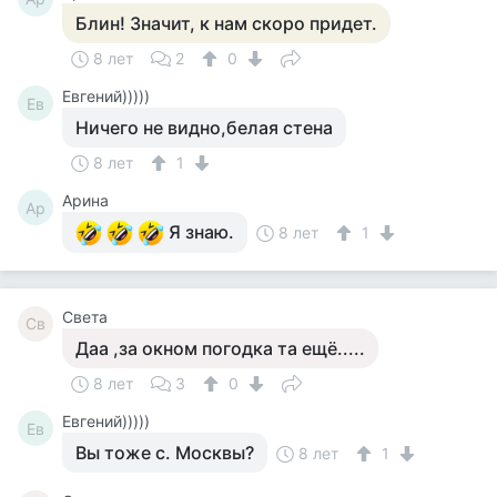
Блин! Значит, к нам скоро придет.
8 лет
2
0
Евгений)))))
Ев
Ничего не видно,белая стена
8 лет
1
Арина
Ар
Я знаю.
8 лет
1
Света
Св
Даа ,за окном погодка та ещё.....
8 лет
3
0
Евгений)))))
Ев
Вы тоже с. Москвы?
8 лет
1