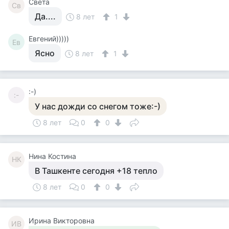
Света
Св
Да....
8 лет
1
Евгений)))))
Ев
Ясно
8 лет
1
:-)
:-
У нас дожди со снегом тоже:-)
8 лет
0
0
Нина Костина
НК
В Ташкенте сегодня +18 тепло
8 лет
0
0
Ирина Викторовна
ИВ