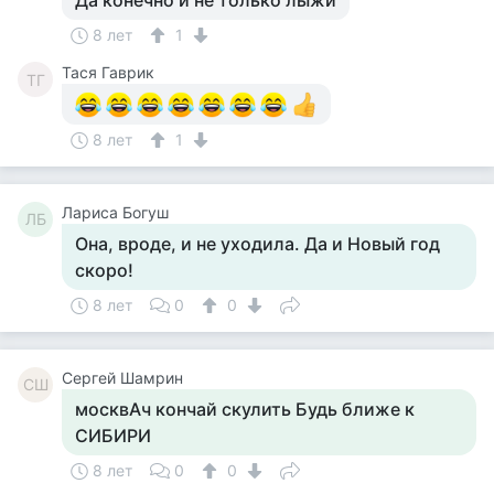
Да конечно и не только лыжи
8 лет
1
Тася Гаврик
ТГ
8 лет
1
Лариса Богуш
ЛБ
Она, вроде, и не уходила. Да и Новый год
скоро!
8 лет
0
0
Сергей Шамрин
СШ
москвАч кончай скулить Будь ближе к
СИБИРИ
8 лет
0
0