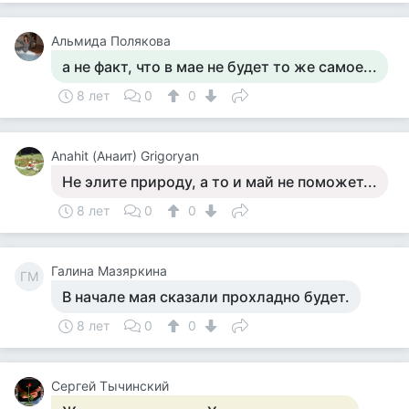
Альмида Полякова
а не факт, что в мае не будет то же самое...
8 лет
0
0
Anahit (Анаит) Grigoryan
Не элите природу, а то и май не поможет...
8 лет
0
0
Галина Мазяркина
ГМ
В начале мая сказали прохладно будет.
8 лет
0
0
Сергей Тычинский