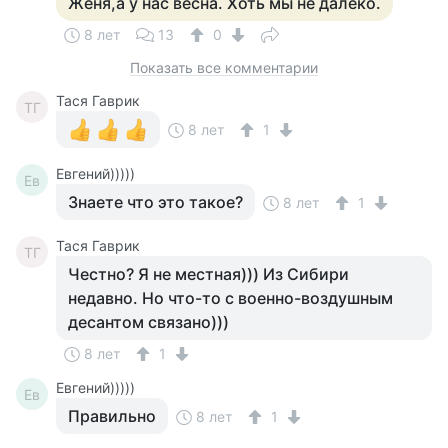
Женя,а у нас весна. Хоть мы не далеко.
8 лет
13
0
Показать все комментарии
Тася Гаврик
ТГ
8 лет
1
Евгений)))))
Ев
Знаете что это такое?
8 лет
1
Тася Гаврик
ТГ
Честно? Я не местная))) Из Сибири
недавно. Но что-то с военно-воздушным
десантом связано)))
8 лет
1
Евгений)))))
Ев
Правильно
8 лет
1