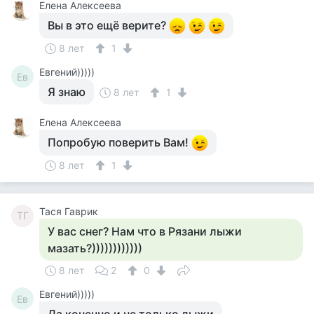
Елена Алексеева
Вы в это ещё верите?
8 лет
1
Евгений)))))
Ев
Я знаю
8 лет
1
Елена Алексеева
Попробую поверить Вам!
8 лет
1
Тася Гаврик
ТГ
У вас снег? Нам что в Рязани лыжи
мазать?))))))))))))
8 лет
2
0
Евгений)))))
Ев