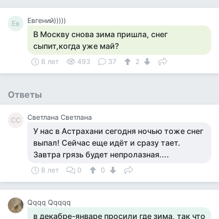
Евгений)))))
Ев
В Москву снова зима пришла, снег
сыпит,когда уже май?
8 лет
493
37
2
Ответы
Светлана Светлана
СС
У нас в Астрахани сегодня ночью тоже снег
выпал! Сейчас еще идёт и сразу тает.
Завтра грязь будет непролазная....
8 лет
0
0
Qqqq Qqqqq
в декабре-январе просили где зима, так что