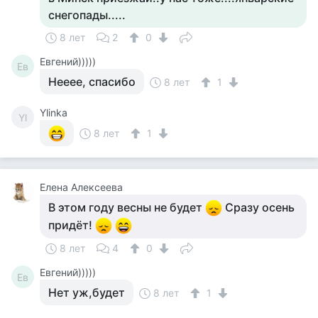
снегопады.....
8 лет
2
0
Евгений)))))
Ев
Нееее, спасибо
8 лет
1
Ylinka
Yl
8 лет
1
Елена Алексеева
В этом году весны не будет
Сразу осень
придёт!
8 лет
4
0
Евгений)))))
Ев
Нет уж,будет
8 лет
1