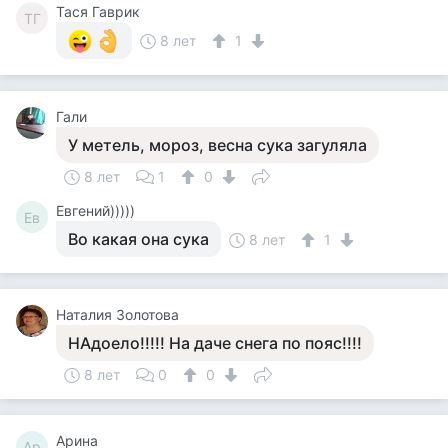
Тася Гаврик
ТГ
8 лет
1
Гали
У метель, мороз, весна сука загуляла
8 лет
1
0
Евгений)))))
Ев
Во какая она сука
8 лет
1
Наталия Золотова
НАдоело!!!!! На даче снега по пояс!!!!
8 лет
0
0
Арина
Ар