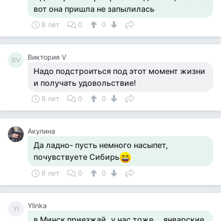
вот она пришла не запылилась
8 лет
0
0
Виктория V
ВV
Надо подстроиться под этот момент жизни
и получать удовольствие!
8 лет
0
0
Акулина
Да ладно- пусть немного насыпет,
почувствуете Сибирь
8 лет
0
0
Ylinka
Yl
в Минск приезжай..у нас тоже....январские