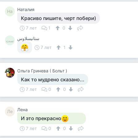
Наталия
На
Красиво пишите, черт побери)
7 лет
1
0
ستانيسلاوس
ست
7 лет
1
Ольга Гринева ( Больт )
Как то мудрено сказано...
7 лет
0
0
Лена
Ле
И это прекрасно
7 лет
0
0