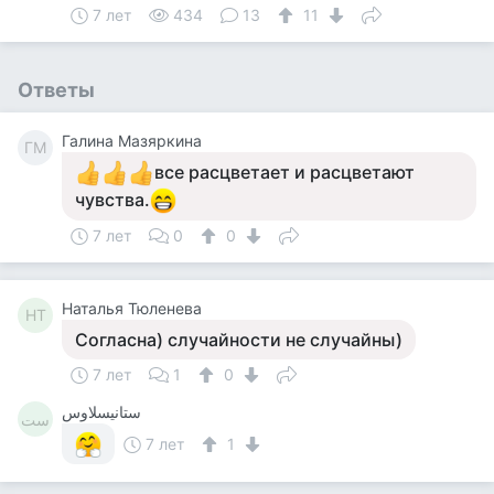
7 лет
434
13
11
Ответы
Галина Мазяркина
ГМ
все расцветает и расцветают
чувства.
7 лет
0
0
Наталья Тюленева
НТ
Согласна) случайности не случайны)
7 лет
1
0
ستانيسلاوس
ست
7 лет
1