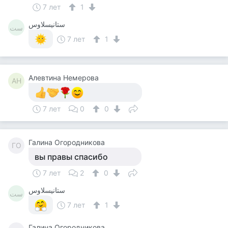
7 лет
1
ستانيسلاوس
ست
7 лет
1
Алевтина Немерова
АН
7 лет
0
0
Галина Огородникова
ГО
вы правы спасибо
7 лет
2
0
ستانيسلاوس
ست
7 лет
1
Галина Огородникова