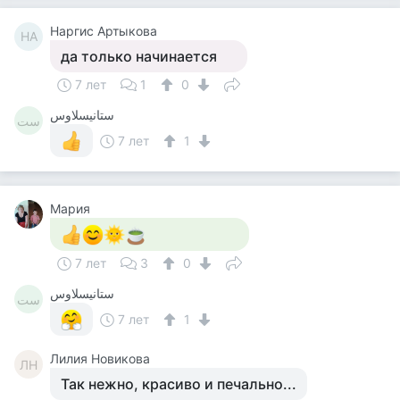
Наргис Артыкова
НА
да только начинается
7 лет
1
0
ستانيسلاوس
ست
7 лет
1
Мария
7 лет
3
0
ستانيسلاوس
ست
7 лет
1
Лилия Новикова
ЛН
Так нежно, красиво и печально...