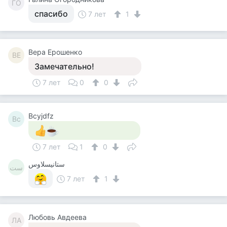
ГО
спасибо
7 лет
1
Вера Ерошенко
ВЕ
Замечательно!
7 лет
0
0
Bcyjdfz
Bc
7 лет
1
0
ستانيسلاوس
ست
7 лет
1
Любовь Авдеева
ЛА