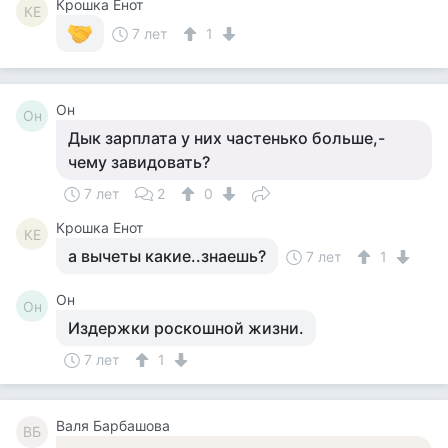
Крошка Енот
КЕ
7 лет
1
Он
Он
Дык зарплата у них частенько больше,-
чему завидовать?
7 лет
2
0
Крошка Енот
КЕ
а вычеты какие..знаешь?
7 лет
1
Он
Он
Издержки роскошной жизни.
7 лет
1
Валя Барбашова
ВБ