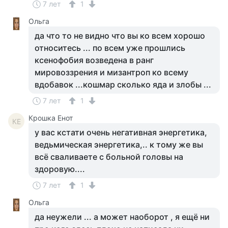
7 лет
1
Ольга
да что то не видно что вы ко всем хорошо
относитесь ... по всем уже прошлись
ксенофобия возведена в ранг
мировоззрения и мизантроп ко всему
вдобавок ...кошмар сколько яда и злобы ...
7 лет
1
Крошка Енот
КЕ
у вас кстати очень негативная энергетика,
ведьмическая энергетика,.. к тому же вы
всё сваливаете с больной головы на
здоровую....
7 лет
1
Ольга
да неужели ... а может наоборот , я ещё ни