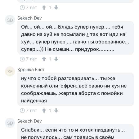
7 лет
1
Sekach Dev
SD
Ой... ой... ой... Блядь супер пупер.... тебя
давно на хуй не посылали ¿ так вот иди на
хуй... супер пупер ... гавно ты обосранное...
супер...)) Не смеши... придурок..........
7 лет
1
Крошка Енот
КЕ
ну что с тобой разговаривать... ты же
конченный олигофрен..всё равно ни хуя не
соображаешь..жертва аборта с помойки
найденная
7 лет
1
Sekach Dev
SD
Слабак... если что то и хотел пиздануть...
не получилось... сам травись в своём