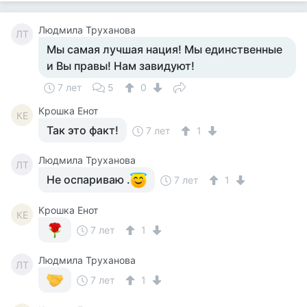
Людмила Труханова
ЛТ
Мы самая лучшая нация! Мы единственные
и Вы правы! Нам завидуют!
7 лет
5
0
Крошка Енот
КЕ
Так это факт!
7 лет
1
Людмила Труханова
ЛТ
Не оспариваю .
7 лет
1
Крошка Енот
КЕ
7 лет
1
Людмила Труханова
ЛТ
7 лет
1