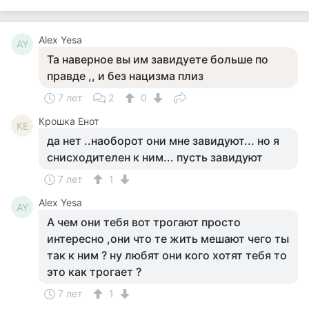
Alex Yesa
AY
Та наверное вы им завидуете больше по
правде ,, и без нацизма плиз
7 лет
2
0
Крошка Енот
КЕ
да нет ..наоборот они мне завидуют... но я
снисходителен к ним... пусть завидуют
7 лет
1
Alex Yesa
AY
А чем они тебя вот трогают просто
интересно ,они что те жить мешают чего ты
так к ним ? ну любят они кого хотят тебя то
это как трогает ?
7 лет
1