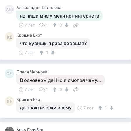
Александра Шаталова
АШ
не пиши мне у меня нет интернета
7 лет
1
0
Крошка Енот
КЕ
что куришь, трава хорошая?
7 лет
1
Олеся Чернова
ОЧ
В основном да! Но и смотря чему...
7 лет
1
0
Крошка Енот
КЕ
да практически всему
7 лет
1
Анна Голубка