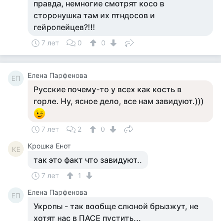
правда, немногие смотрят косо в
сторонушка там их птндосов и
гейропейцев?!!!
7 лет
0
0
Елена Парфенова
ЕП
Русские почему-то у всех как кость в
горле. Ну, ясное дело, все нам завидуют.)))
7 лет
2
0
Крошка Енот
КЕ
так это факт что завидуют..
7 лет
1
Елена Парфенова
ЕП
Укропы - так вообще слюной брызжут, не
хотят нас в ПАСЕ пустить...