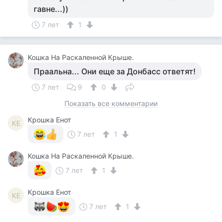
гавне...))
7 лет
1
Кошка На Раскаленной Крыше.
Праальна... Они еще за Донбасс ответят!
7 лет
9
0
Показать все комментарии
Крошка Енот
КЕ
7 лет
1
Кошка На Раскаленной Крыше.
7 лет
1
Крошка Енот
КЕ
7 лет
1