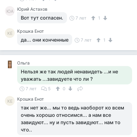
Юрий Астахов
ЮА
Вот тут согласен.
7 лет
1
Крошка Енот
КЕ
да... они конченные
7 лет
1
Ольга
Нельзя же так людей ненавидеть ...и не
уважать ...завидуете что ли ?
7 лет
5
0
Крошка Енот
КЕ
так нет же... мы то ведь наоборот ко всем
очень хорошо относимся... а нам все
завидуют... ну и пусть завидуют... нам то
что..