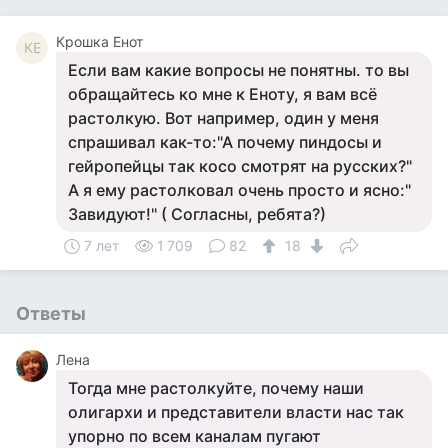
Крошка Енот
КЕ
Если вам какие вопросы не понятны. то вы
обращайтесь ко мне к Еноту, я вам всё
растолкую. Вот например, один у меня
спрашивал как-то:"А почему пиндосы и
гейропейцы так косо смотрят на русских?"
А я ему растолковал очень просто и ясно:"
Завидуют!" ( Согласны, ребята?)
7 лет
1 709
82
18
Ответы
Лена
Тогда мне растолкуйте, почему наши
олигархи и представители власти нас так
упорно по всем каналам пугают