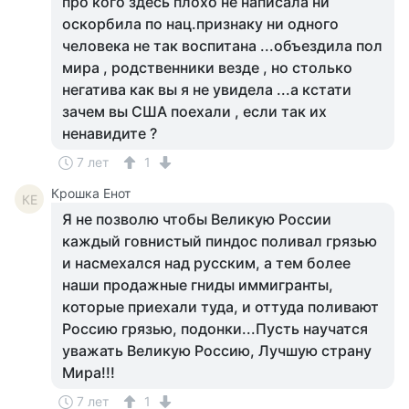
про кого здесь плохо не написала ни
оскорбила по нац.признаку ни одного
человека не так воспитана ...объездила пол
мира , родственники везде , но столько
негатива как вы я не увидела ...а кстати
зачем вы США поехали , если так их
ненавидите ?
7 лет
1
Крошка Енот
КЕ
Я не позволю чтобы Великую России
каждый говнистый пиндос поливал грязью
и насмехался над русским, а тем более
наши продажные гниды иммигранты,
которые приехали туда, и оттуда поливают
Россию грязью, подонки...Пусть научатся
уважать Великую Россию, Лучшую страну
Мира!!!
7 лет
1