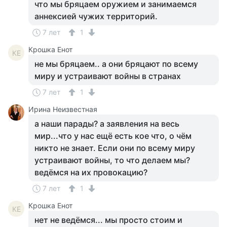
что мы бряцаем оружием и занимаемся
аннексией чужих территорий.
7 лет
1
Крошка Енот
КЕ
не мы бряцаем.. а они бряцают по всему
миру и устраивают войны в странах
7 лет
1
Ирина Неизвестная
а наши парады? а заявления на весь
мир...что у нас ещё есть кое что, о чём
никто не знает. Если они по всему миру
устраивают войны, то что делаем мы?
ведёмся на их провокацию?
7 лет
1
Крошка Енот
КЕ
нет не ведёмся... мы просто стоим и