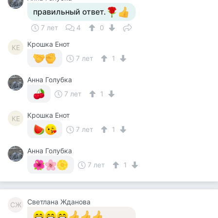
правильный ответ.
7 лет
4
0
Крошка Енот
КЕ
7 лет
1
Анна Голубка
7 лет
1
Крошка Енот
КЕ
7 лет
1
Анна Голубка
7 лет
1
Светлана Жданова
СЖ