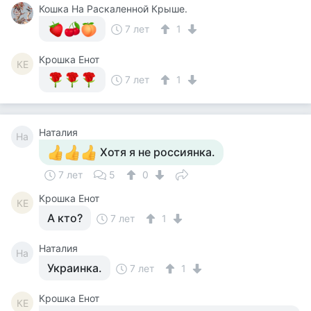
Кошка На Раскаленной Крыше.
7 лет
1
Крошка Енот
КЕ
7 лет
1
Наталия
На
Хотя я не россиянка.
7 лет
5
0
Крошка Енот
КЕ
А кто?
7 лет
1
Наталия
На
Украинка.
7 лет
1
Крошка Енот
КЕ