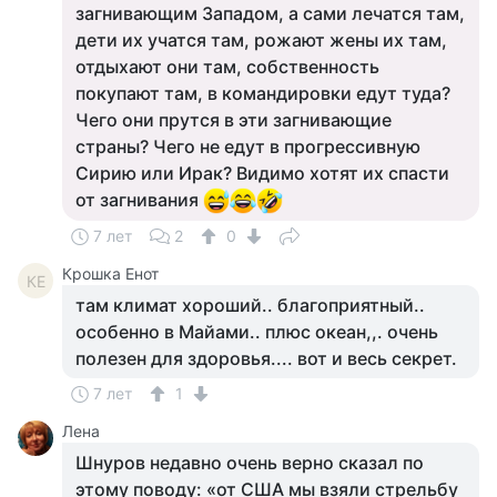
загнивающим Западом, а сами лечатся там,
дети их учатся там, рожают жены их там,
отдыхают они там, собственность
покупают там, в командировки едут туда?
Чего они прутся в эти загнивающие
страны? Чего не едут в прогрессивную
Сирию или Ирак? Видимо хотят их спасти
от загнивания
7 лет
2
0
Крошка Енот
КЕ
там климат хороший.. благоприятный..
особенно в Майами.. плюс океан,,. очень
полезен для здоровья.... вот и весь секрет.
7 лет
1
Лена
Шнуров недавно очень верно сказал по
этому поводу: «от США мы взяли стрельбу