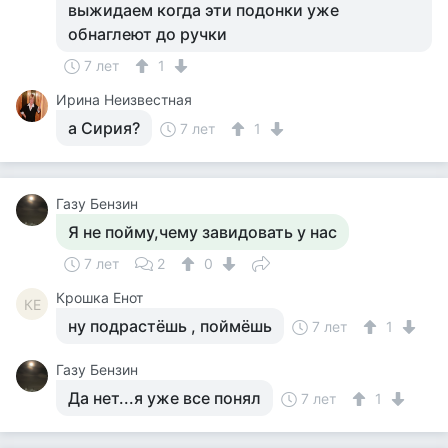
выжидаем когда эти подонки уже
обнаглеют до ручки
7 лет
1
Ирина Неизвестная
а Сирия?
7 лет
1
Газу Бензин
Я не пойму,чему завидовать у нас
7 лет
2
0
Крошка Енот
КЕ
ну подрастёшь , поймёшь
7 лет
1
Газу Бензин
Да нет...я уже все понял
7 лет
1