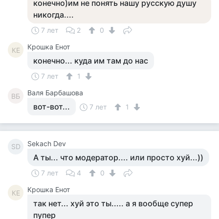
конечно)им не понять нашу русскую душу
никогда....
7 лет
2
0
Крошка Енот
КЕ
конечно... куда им там до нас
7 лет
1
Валя Барбашова
ВБ
вот-вот...
7 лет
1
Sekach Dev
SD
А ты... что модератор.... или просто хуй...))
7 лет
4
0
Крошка Енот
КЕ
так нет... хуй это ты..... а я вообще супер
пупер