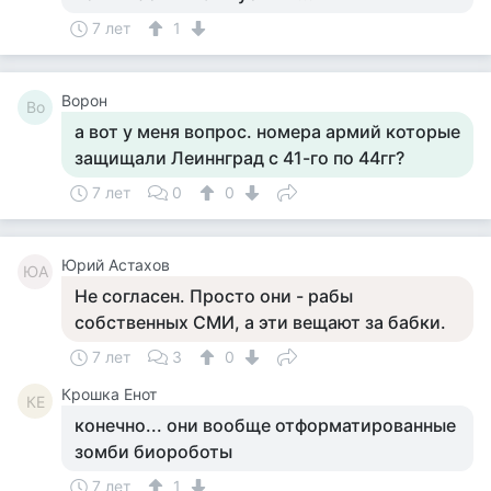
7 лет
1
Ворон
Во
а вот у меня вопрос. номера армий которые
защищали Леиннград с 41-го по 44гг?
7 лет
0
0
Юрий Астахов
ЮА
Не согласен. Просто они - рабы
собственных СМИ, а эти вещают за бабки.
7 лет
3
0
Крошка Енот
КЕ
конечно... они вообще отформатированные
зомби биороботы
7 лет
1