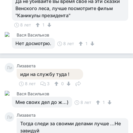
Да не убивайте Вы время свое на эти сказки
Венского леса, лучше посмотрите фильм
"Каникулы президента"
8 лет
1
Вася Васильков
Нет досмотрю.
8 лет
1
Лизавета
Ли
иди на службу туда !
8 лет
3
0
Вася Васильков
Мне своих дел до ж...)
8 лет
1
Лизавета
Ли
Тогда следи за своими делами лучше ...Не
завидуй