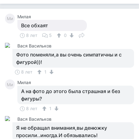
Милая
Ми
Все обхаят
8 лет
5
0
Вася Васильков
Фото поменяли,а вы очень симпатичны и с
фигурой))!
8 лет
1
Милая
Ми
А на фото до этого была страшная и без
фигуры?
8 лет
1
Вася Васильков
Я не обращал внимания,вы денюжку
просили..иногда.И обязывались!