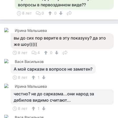
вопросы в первозданном виде??
8 лет
0
0
Ирина Малышева
вы до сих пор верите в эту показуху? да это
же шоу(((((
8 лет
4
0
Вася Васильков
А мой сарказм в вопросе не заметен?
8 лет
1
Ирина Малышева
честно? не до сарказма...они народ за
дебилов видимо считают...
8 лет
1
Вася Васильков