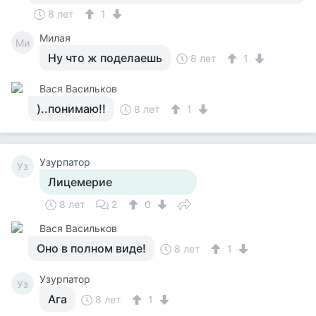
8 лет
1
Милая
Ми
Ну что ж поделаешь
8 лет
1
Вася Васильков
)..понимаю!!
8 лет
1
Узурпатор
Уз
Лицемерие
8 лет
2
0
Вася Васильков
Оно в полном виде!
8 лет
1
Узурпатор
Уз
Ага
8 лет
1