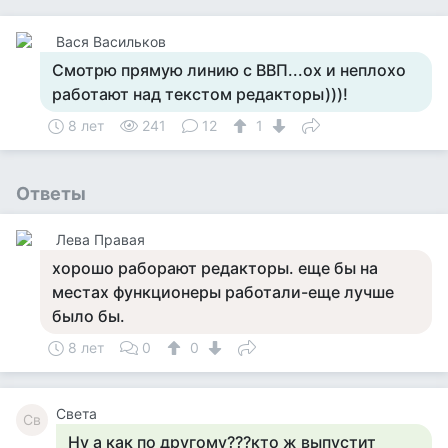
Вася Васильков
Смотрю прямую линию с ВВП...ох и неплохо
работают над текстом редакторы)))!
8 лет
241
12
1
Ответы
Лева Правая
хорошо раборают редакторы. еще бы на
местах функционеры работали-еще лучше
было бы.
8 лет
0
0
Света
Св
Ну а как по другому???кто ж выпустит