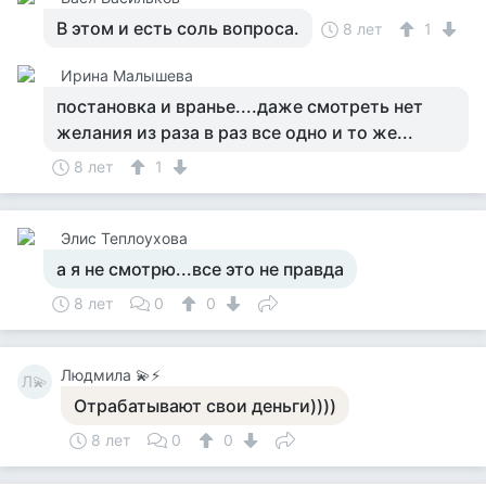
В этом и есть соль вопроса.
8 лет
1
Ирина Малышева
постановка и вранье....даже смотреть нет
желания из раза в раз все одно и то же...
8 лет
1
Элис Теплоухова
а я не смотрю...все это не правда
8 лет
0
0
Людмила 💫⚡
Л💫
Отрабатывают свои деньги))))
8 лет
0
0