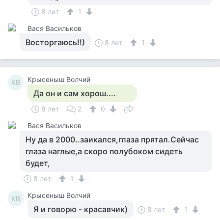
8 лет
1
Вася Васильков
Восторгаюсь!!)
8 лет
1
Крысеныш Волчий
КВ
Да он и сам хорош....
8 лет
2
0
Вася Васильков
Ну да в 2000..заикался,глаза прятал.Сейчас
глаза наглые,а скоро полубоком сидеть
будет,
8 лет
1
Крысеныш Волчий
КВ
Я и говорю - красавчик)
8 лет
1