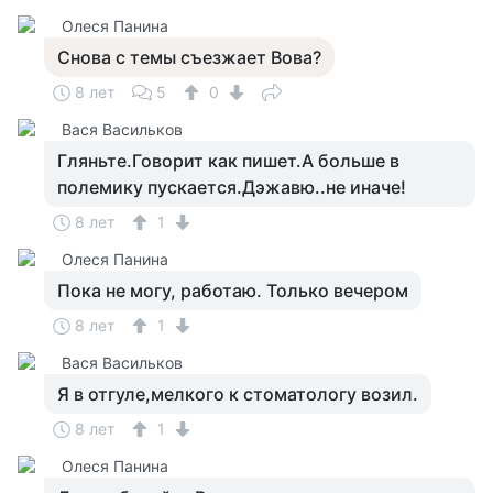
Олеся Панина
Снова с темы съезжает Вова?
8 лет
5
0
Вася Васильков
Гляньте.Говорит как пишет.А больше в
полемику пускается.Дэжавю..не иначе!
8 лет
1
Олеся Панина
Пока не могу, работаю. Только вечером
8 лет
1
Вася Васильков
Я в отгуле,мелкого к стоматологу возил.
8 лет
1
Олеся Панина